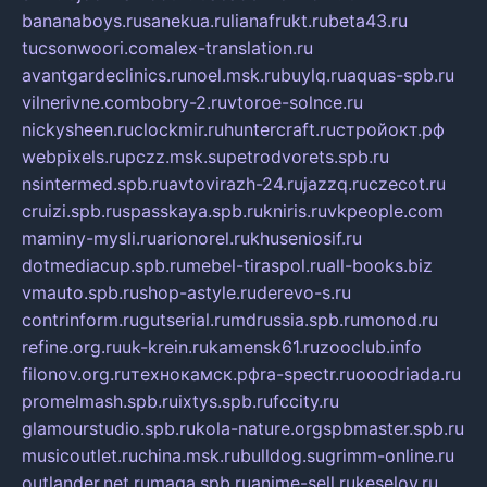
bananaboys.ru
sanekua.ru
lianafrukt.ru
beta43.ru
tucsonwoori.com
alex-translation.ru
avantgardeclinics.ru
noel.msk.ru
buylq.ru
aquas-spb.ru
vilnerivne.com
bobry-2.ru
vtoroe-solnce.ru
nickysheen.ru
clockmir.ru
huntercraft.ru
стройокт.рф
webpixels.ru
pczz.msk.su
petrodvorets.spb.ru
nsintermed.spb.ru
avtovirazh-24.ru
jazzq.ru
czecot.ru
cruizi.spb.ru
spasskaya.spb.ru
kniris.ru
vkpeople.com
maminy-mysli.ru
arionorel.ru
khuseniosif.ru
dotmediacup.spb.ru
mebel-tiraspol.ru
all-books.biz
vmauto.spb.ru
shop-astyle.ru
derevo-s.ru
contrinform.ru
gutserial.ru
mdrussia.spb.ru
monod.ru
refine.org.ru
uk-krein.ru
kamensk61.ru
zooclub.info
filonov.org.ru
технокамск.рф
ra-spectr.ru
ooodriada.ru
promelmash.spb.ru
ixtys.spb.ru
fccity.ru
glamourstudio.spb.ru
kola-nature.org
spbmaster.spb.ru
musicoutlet.ru
china.msk.ru
bulldog.su
grimm-online.ru
outlander.net.ru
maga.spb.ru
anime-sell.ru
keseloy.ru