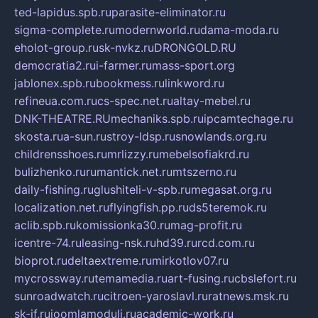
ted-lapidus.spb.ru
parasite-eliminator.ru
sigma-complete.ru
modernworld.ru
dama-moda.ru
eholot-group.ru
sk-nvkz.ru
DRONGOLD.RU
democratia2.ru
i-farmer.ru
mass-sport.org
jablonex.spb.ru
bookmess.ru
linkword.ru
refineua.com.ru
cs-spec.net.ru
altay-mebel.ru
DNK-THEATRE.RU
mechaniks.spb.ru
ipcamtechage.ru
skosta.ru
a-sun.ru
stroy-ldsp.ru
snowlands.org.ru
childrensshoes.ru
mrlizzy.ru
mebelsofiakrd.ru
bulizhenko.ru
rumantick.net.ru
mtszerno.ru
daily-fishing.ru
glushiteli-v-spb.ru
megasat.org.ru
localization.net.ru
flyingfish.pp.ru
ds5teremok.ru
aclib.spb.ru
komissionka30.ru
mag-profit.ru
icentre-74.ru
leasing-nsk.ru
hd39.ru
rcd.com.ru
bioprot.ru
deltaextreme.ru
mirkotlov07.ru
mycrossway.ru
temamedia.ru
art-fusing.ru
cbslefort.ru
sunroadwatch.ru
citroen-yaroslavl.ru
ratnews.msk.ru
sk-if.ru
joomlamoduli.ru
academic-work.ru