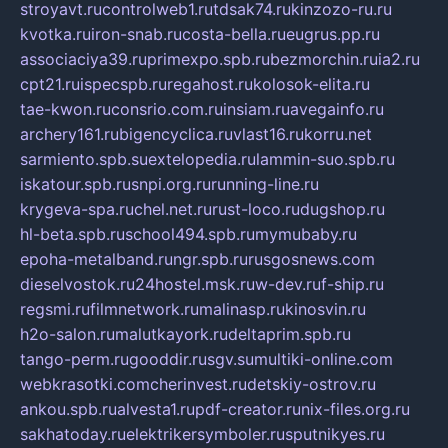
stroyavt.ru
controlweb1.ru
tdsak74.ru
kinzozo-ru.ru
kvotka.ru
iron-snab.ru
costa-bella.ru
eugrus.pp.ru
associaciya39.ru
primexpo.spb.ru
bezmorchin.ru
ia2.ru
cpt21.ru
ispecspb.ru
regahost.ru
kolosok-elita.ru
tae-kwon.ru
consrio.com.ru
insiam.ru
avegainfo.ru
archery161.ru
bigencyclica.ru
vlast16.ru
korru.net
sarmiento.spb.su
extelopedia.ru
lammin-suo.spb.ru
iskatour.spb.ru
snpi.org.ru
running-line.ru
krygeva-spa.ru
chel.net.ru
rust-loco.ru
dugshop.ru
hl-beta.spb.ru
school494.spb.ru
mymubaby.ru
epoha-metalband.ru
ngr.spb.ru
rusgosnews.com
dieselvostok.ru
24hostel.msk.ru
w-dev.ru
f-ship.ru
regsmi.ru
filmnetwork.ru
malinasp.ru
kinosvin.ru
h2o-salon.ru
malutkayork.ru
deltaprim.spb.ru
tango-perm.ru
gooddir.ru
sgv.su
multiki-online.com
webkrasotki.com
cherinvest.ru
detskiy-ostrov.ru
ankou.spb.ru
alvesta1.ru
pdf-creator.ru
nix-files.org.ru
sakhatoday.ru
elektrikersymboler.ru
sputnikyes.ru