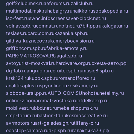
golf2club.msk.ru
aeforums.ru
zallclub.ru
multimodal.msk.ru
habaigry.ru
haikko.ru
sobakopedia.ru
isz-fest.ru
ewnc.info
screensaver-clock.net.ru
volnav.spb.ru
comnat.ru
npf.net.ru
7bit.pp.ru
kalugatur.ru
tesiaes.ru
card.com.ru
kazanka.spb.ru
gildiya-kuznecov.ru
kameryboavision.ru
griffoncom.spb.ru
fabrika-emotsiy.ru
PARK-MATROSOVA.RU
agat.spb.ru
avtoyurist-moskva1.ru
hardware.org.ru
схема-авто.рф
dg-lab.ru
angrup.ru
recruiter.spb.ru
music8.spb.ru
krsk124.ru
kubok.spb.ru
romanofforex.ru
analitikaplus.ru
spyonline.ru
zosikamery.ru
sloboda-ural.pp.ru
AUTO-COM.SU
hohota.net
alimy.ru
online-z.com
aromat-vostoka.ru
otdelkaexp.ru
mobilvest.ru
bbd.net.ru
mebelshop.msk.ru
smp-forum.ru
bastion-td.ru
kosmoscreative.ru
avrmotors.ru
art-galadesign.ru
tiffany-c.ru
ecostep-samara.ru
d-p.spb.ru
галактика73.рф