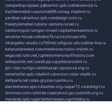
газприборсервис.рф
karmin.spb.ru
shekswood.ru
tischlermebel.ru
automall66.ru
mag-vladimir.ru
yardbar.ru
kiwitour.spb.ru
indesign.com.ru
freestylemebel.ru
bany-samara.ru
rsei.ru
naidisvoyput.ru
mgsn-invest.ru
ipkamerasannce.ru
alicante-house.ru
ibelka74.ru
cozyhouse.info
vlkargalev-studio.ru
700mb.ru
figura-ufa.ru
alina-live.ru
belarusiannews.ru
womenknow.ru
dos-vniimk.ru
sega.net.ru
dv.net.ru
phenomenonsofhistory.com
telesputnik.net.ru
wall.pp.ru
pylesosroidmi.ru
gtc-clan.ru
cligs.ru
bibikazap.ru
popova.org.ru
netwhistler.spb.ru
bellvil.ru
bonzon.ru
iss-vladik.ru
defiparis.net.ru
las-gryzas.ru
amku.ru
electednews.spb.ru
feather.org.ru
spar72.ru
tankiigri.ru
dominus.com.ru
ibtree.ru
sanykool.pp.ru
unixlib.org.ru
menatep.spb.ru
gartenterrassen.ru
printeka.ru
skvozilka.com.ru
parkovka-pub.ru
lovemobi.ru
art-ru.ru
emulatorz.com.ru
alucomp.com.ru
tatforum.com.ru