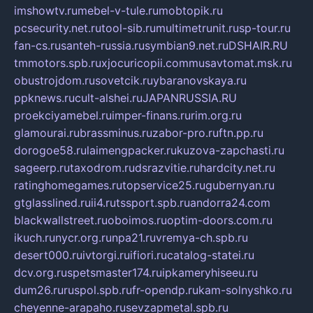
imshowtv.ru
mebel-v-tule.ru
mobtopik.ru
pcsecurity.net.ru
tool-sib.ru
multimetrunit.ru
sp-tour.ru
fan-cs.ru
santeh-russia.ru
symbian9.net.ru
DSHAIR.RU
tmmotors.spb.ru
xjocuricopii.com
musavtomat.msk.ru
obustrojdom.ru
sovetcik.ru
ybaranovskaya.ru
ppknews.ru
cult-alshei.ru
JAPANRUSSIA.RU
proekciyamebel.ru
imper-finans.ru
rim.org.ru
glamourai.ru
brassminus.ru
zabor-pro.ru
ftn.pp.ru
dorogoe58.ru
laimengpacker.ru
kuzova-zapchasti.ru
sageerp.ru
taxodrom.ru
dsrazvitie.ru
hardcity.net.ru
ratinghomegames.ru
topservice25.ru
gubernyan.ru
gtglasslined.ru
ii4.ru
tssport.spb.ru
andorra24.com
blackwallstreet.ru
oboimos.ru
optim-doors.com.ru
ikuch.ru
nycr.org.ru
npa21.ru
vremya-ch.spb.ru
desert000.ru
ivtorgi.ru
ifiori.ru
catalog-statei.ru
dcv.org.ru
spetsmaster174.ru
ipkameryhiseeu.ru
dum26.ru
ruspol.spb.ru
fr-opendp.ru
kam-solnyshko.ru
cheyenne-arapaho.ru
sevzapmetal.spb.ru