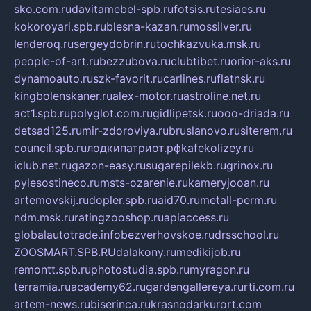
sko.com.ru
davitamebel-spb.ru
fotsis.ru
tesiaes.ru
kokoroyari.spb.ru
blesna-kazan.ru
mossilver.ru
lenderoq.ru
sergeydobrin.ru
tochkazvuka.msk.ru
people-of-art.ru
bezzubova.ru
clubtibet.ru
orior-aks.ru
dynamoauto.ru
szk-favorit.ru
carlines.ru
flatnsk.ru
kingbolenskaner.ru
alex-motor.ru
astroline.net.ru
act1.spb.ru
polyglot.com.ru
gidlipetsk.ru
ooo-driada.ru
detsad125.ru
mir-zdoroviya.ru
bruslanovo.ru
siterem.ru
council.spb.ru
лодкипатриот.рф
kafekolizey.ru
iclub.net.ru
gazon-easy.ru
sugarepilekb.ru
grinox.ru
pylesostineco.ru
msts-ozarenie.ru
kameryjooan.ru
artemovskij.ru
dopler.spb.ru
aid70.ru
metall-perm.ru
ndm.msk.ru
ratingzooshop.ru
apiaccess.ru
globalautotrade.info
bezverhovskoe.ru
drsschool.ru
ZOOSMART.SPB.RU
dalakony.ru
medikijob.ru
remontt.spb.ru
photostudia.spb.ru
myragon.ru
terramia.ru
academy62.ru
gardengallereya.ru
rti.com.ru
artem-news.ru
biserinca.ru
krasnodarkurort.com