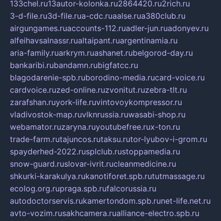
133chel.ru
13autor-kolonka.ru
2864420.ru
2rich.ru
3-d-file.ru
3d-file.ru
a-cdc.ru
aalse.ru
a380club.ru
airgungames.ru
accounts-112.ru
adler-jun.ru
adonyev.ru
alfeihavsalnassr.ru
altaipant.ru
argentinamia.ru
aria-family.ru
arkrym.ru
ashanet.ru
belgorod-day.ru
bankaribi.ru
bandamn.ru
bigfatcc.ru
blagodarenie-spb.ru
borodino-media.ru
card-voice.ru
cardvoice.ru
zed-online.ru
zvonitut.ru
zebra-tlt.ru
zarafshan.ru
york-life.ru
vintovoykompressor.ru
vladivostok-map.ru
vlknrussia.ru
wasabi-shop.ru
webamator.ru
zaryna.ru
youtubefree.ru
x-ton.ru
trade-farm.ru
tajuncos.ru
taksu.ru
tor-lyubov-i-grom.ru
spayderhed-2022.ru
splclub.ru
stoppamedia.ru
snow-guard.ru
slovar-ivrit.ru
cleanmedicine.ru
shkurki-karakulya.ru
kanotiforet.spb.ru
tutmassage.ru
ecolog.org.ru
praga.spb.ru
falcorussia.ru
autodoctorservis.ru
kamertondom.spb.ru
net-life.net.ru
avto-vozim.ru
sakhcamera.ru
alliance-electro.spb.ru