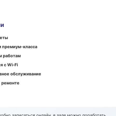
ми
меты
м премиум-класса
м работам
 с Wi‑Fi
вное обслуживание
и ремонте
обно записаться онлайн, в зале можно поработать.