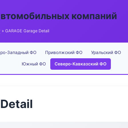
автомобильных компаний
г
» GARAGE Garage Detail
ро-Западный ФО
Приволжский ФО
Уральский ФО
Южный ФО
Северо-Кавказский ФО
Detail