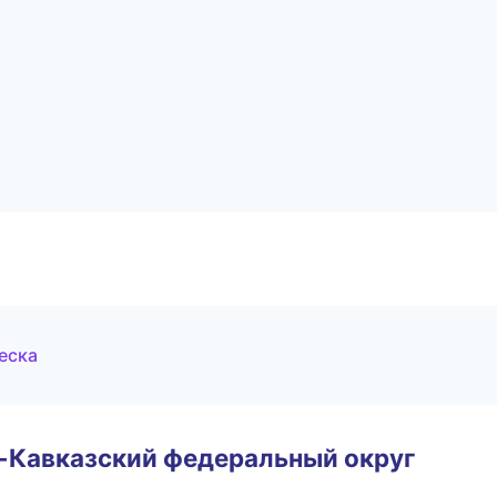
веска
о-Кавказский федеральный округ