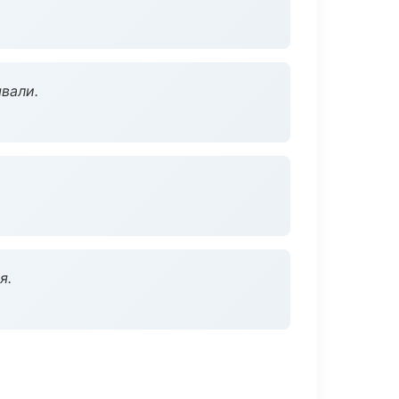
вали.
я.