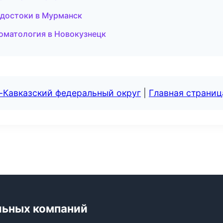
одостоки в Мурманск
томатология в Новокузнецк
-Кавказский федеральный округ
|
Главная страниц
льных компаний