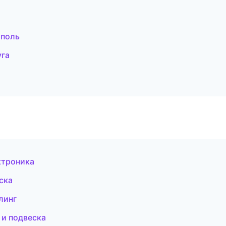
ополь
уга
ктроника
еска
линг
е и подвеска