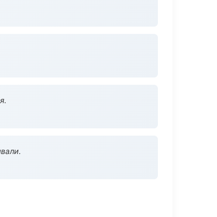
я.
вали.