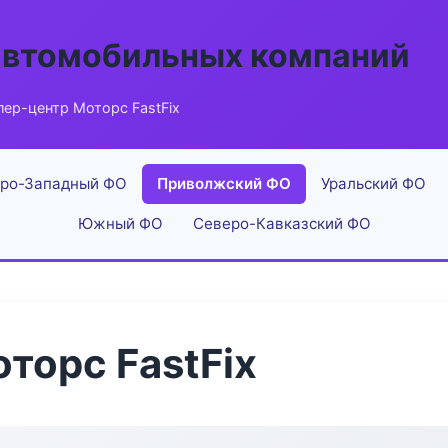
автомобильных компаний
ер-центр Моторс FastFix
ро-Западный ФО
Приволжский ФО
Уральский ФО
Южный ФО
Северо-Кавказский ФО
торс FastFix