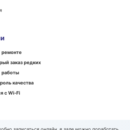
я
ми
и ремонте
рый заказ редких
е работы
роль качества
 с Wi‑Fi
обно записаться онлайн, в зале можно поработать.