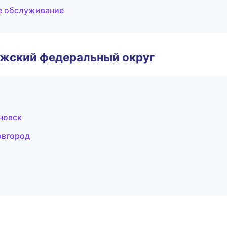
ое обслуживание
лжский федеральный округ
новск
овгород