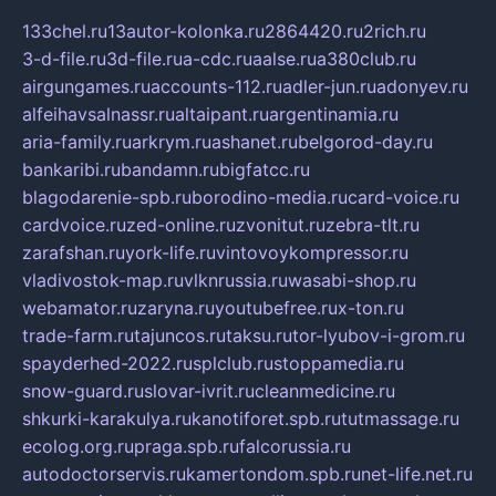
133chel.ru
13autor-kolonka.ru
2864420.ru
2rich.ru
3-d-file.ru
3d-file.ru
a-cdc.ru
aalse.ru
a380club.ru
airgungames.ru
accounts-112.ru
adler-jun.ru
adonyev.ru
alfeihavsalnassr.ru
altaipant.ru
argentinamia.ru
aria-family.ru
arkrym.ru
ashanet.ru
belgorod-day.ru
bankaribi.ru
bandamn.ru
bigfatcc.ru
blagodarenie-spb.ru
borodino-media.ru
card-voice.ru
cardvoice.ru
zed-online.ru
zvonitut.ru
zebra-tlt.ru
zarafshan.ru
york-life.ru
vintovoykompressor.ru
vladivostok-map.ru
vlknrussia.ru
wasabi-shop.ru
webamator.ru
zaryna.ru
youtubefree.ru
x-ton.ru
trade-farm.ru
tajuncos.ru
taksu.ru
tor-lyubov-i-grom.ru
spayderhed-2022.ru
splclub.ru
stoppamedia.ru
snow-guard.ru
slovar-ivrit.ru
cleanmedicine.ru
shkurki-karakulya.ru
kanotiforet.spb.ru
tutmassage.ru
ecolog.org.ru
praga.spb.ru
falcorussia.ru
autodoctorservis.ru
kamertondom.spb.ru
net-life.net.ru