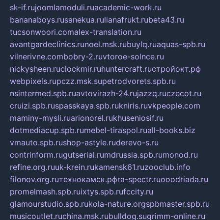
sk-if.ru
joomlamoduli.ru
academic-work.ru
bananaboys.ru
sanekua.ru
lianafrukt.ru
beta43.ru
tucsonwoori.com
alex-translation.ru
avantgardeclinics.ru
noel.msk.ru
buylq.ru
aquas-spb.ru
vilnerivne.com
bobry-2.ru
vtoroe-solnce.ru
nickysheen.ru
clockmir.ru
huntercraft.ru
стройокт.рф
webpixels.ru
pczz.msk.su
petrodvorets.spb.ru
nsintermed.spb.ru
avtovirazh-24.ru
jazzq.ru
czecot.ru
cruizi.spb.ru
spasskaya.spb.ru
kniris.ru
vkpeople.com
maminy-mysli.ru
arionorel.ru
khuseniosif.ru
dotmediacup.spb.ru
mebel-tiraspol.ru
all-books.biz
vmauto.spb.ru
shop-astyle.ru
derevo-s.ru
contrinform.ru
gutserial.ru
mdrussia.spb.ru
monod.ru
refine.org.ru
uk-krein.ru
kamensk61.ru
zooclub.info
filonov.org.ru
технокамск.рф
ra-spectr.ru
ooodriada.ru
promelmash.spb.ru
ixtys.spb.ru
fccity.ru
glamourstudio.spb.ru
kola-nature.org
spbmaster.spb.ru
musicoutlet.ru
china.msk.ru
bulldog.su
grimm-online.ru