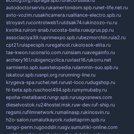
ecolog.org.ru
praga.spb.ru
falcorussia.ru
autodoctorservis.ru
kamertondom.spb.ru
net-life.net.ru
avto-vozim.ru
sakhcamera.ru
alliance-electro.spb.ru
stroyavt.ru
controlweb1.ru
tdsak74.ru
kinzozo-ru.ru
kvotka.ru
iron-snab.ru
costa-bella.ru
eugrus.pp.ru
associaciya39.ru
primexpo.spb.ru
bezmorchin.ru
ia2.ru
cpt21.ru
ispecspb.ru
regahost.ru
kolosok-elita.ru
tae-kwon.ru
consrio.com.ru
insiam.ru
avegainfo.ru
archery161.ru
bigencyclica.ru
vlast16.ru
korru.net
sarmiento.spb.su
extelopedia.ru
lammin-suo.spb.ru
iskatour.spb.ru
snpi.org.ru
running-line.ru
krygeva-spa.ru
chel.net.ru
rust-loco.ru
dugshop.ru
hl-beta.spb.ru
school494.spb.ru
mymubaby.ru
epoha-metalband.ru
ngr.spb.ru
rusgosnews.com
dieselvostok.ru
24hostel.msk.ru
w-dev.ru
f-ship.ru
regsmi.ru
filmnetwork.ru
malinasp.ru
kinosvin.ru
h2o-salon.ru
malutkayork.ru
deltaprim.spb.ru
tango-perm.ru
gooddir.ru
sgv.su
multiki-online.com