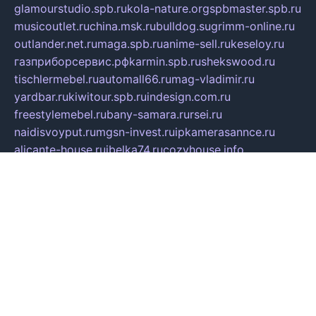
glamourstudio.spb.ru
kola-nature.org
spbmaster.spb.ru
musicoutlet.ru
china.msk.ru
bulldog.su
grimm-online.ru
outlander.net.ru
maga.spb.ru
anime-sell.ru
keseloy.ru
газприборсервис.рф
karmin.spb.ru
shekswood.ru
tischlermebel.ru
automall66.ru
mag-vladimir.ru
yardbar.ru
kiwitour.spb.ru
indesign.com.ru
freestylemebel.ru
bany-samara.ru
rsei.ru
naidisvoyput.ru
mgsn-invest.ru
ipkamerasannce.ru
alicante-house.ru
ibelka74.ru
cozyhouse.info
vlkargalev-studio.ru
700mb.ru
figura-ufa.ru
alina-live.ru
belarusiannews.ru
womenknow.ru
dos-vniimk.ru
sega.net.ru
dv.net.ru
phenomenonsofhistory.com
telesputnik.net.ru
wall.pp.ru
pylesosroidmi.ru
gtc-clan.ru
cligs.ru
bibikazap.ru
popova.org.ru
netwhistler.spb.ru
bellvil.ru
bonzon.ru
iss-vladik.ru
defiparis.net.ru
las-gryzas.ru
amku.ru
electednews.spb.ru
feather.org.ru
spar72.ru
tankiigri.ru
dominus.com.ru
ibtree.ru
sanykool.pp.ru
unixlib.org.ru