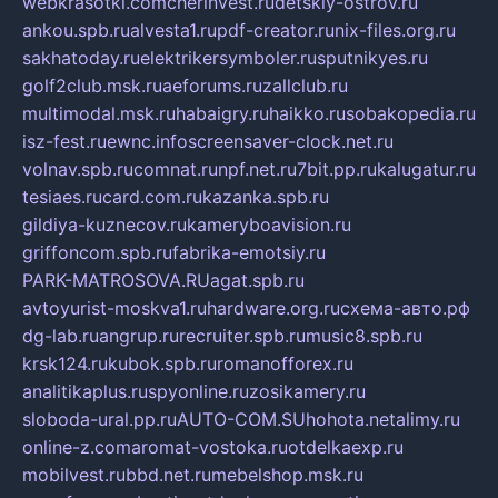
webkrasotki.com
cherinvest.ru
detskiy-ostrov.ru
ankou.spb.ru
alvesta1.ru
pdf-creator.ru
nix-files.org.ru
sakhatoday.ru
elektrikersymboler.ru
sputnikyes.ru
golf2club.msk.ru
aeforums.ru
zallclub.ru
multimodal.msk.ru
habaigry.ru
haikko.ru
sobakopedia.ru
isz-fest.ru
ewnc.info
screensaver-clock.net.ru
volnav.spb.ru
comnat.ru
npf.net.ru
7bit.pp.ru
kalugatur.ru
tesiaes.ru
card.com.ru
kazanka.spb.ru
gildiya-kuznecov.ru
kameryboavision.ru
griffoncom.spb.ru
fabrika-emotsiy.ru
PARK-MATROSOVA.RU
agat.spb.ru
avtoyurist-moskva1.ru
hardware.org.ru
схема-авто.рф
dg-lab.ru
angrup.ru
recruiter.spb.ru
music8.spb.ru
krsk124.ru
kubok.spb.ru
romanofforex.ru
analitikaplus.ru
spyonline.ru
zosikamery.ru
sloboda-ural.pp.ru
AUTO-COM.SU
hohota.net
alimy.ru
online-z.com
aromat-vostoka.ru
otdelkaexp.ru
mobilvest.ru
bbd.net.ru
mebelshop.msk.ru