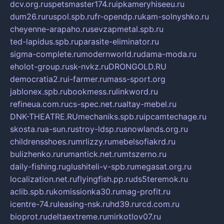
dcv.org.ru
spetsmaster174.ru
ipkameryhiseeu.ru
dum26.ru
ruspol.spb.ru
fr-opendp.ru
kam-solnyshko.ru
cheyenne-arapaho.ru
sevzapmetal.spb.ru
ted-lapidus.spb.ru
parasite-eliminator.ru
sigma-complete.ru
modernworld.ru
dama-moda.ru
eholot-group.ru
sk-nvkz.ru
DRONGOLD.RU
democratia2.ru
i-farmer.ru
mass-sport.org
jablonex.spb.ru
bookmess.ru
linkword.ru
refineua.com.ru
cs-spec.net.ru
altay-mebel.ru
DNK-THEATRE.RU
mechaniks.spb.ru
ipcamtechage.ru
skosta.ru
a-sun.ru
stroy-ldsp.ru
snowlands.org.ru
childrensshoes.ru
mrlizzy.ru
mebelsofiakrd.ru
bulizhenko.ru
rumantick.net.ru
mtszerno.ru
daily-fishing.ru
glushiteli-v-spb.ru
megasat.org.ru
localization.net.ru
flyingfish.pp.ru
ds5teremok.ru
aclib.spb.ru
komissionka30.ru
mag-profit.ru
icentre-74.ru
leasing-nsk.ru
hd39.ru
rcd.com.ru
bioprot.ru
deltaextreme.ru
mirkotlov07.ru