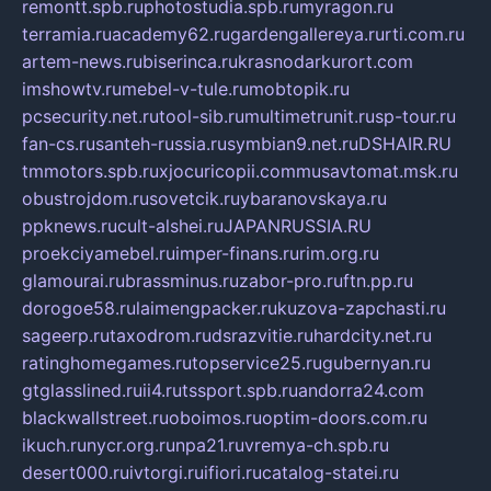
remontt.spb.ru
photostudia.spb.ru
myragon.ru
terramia.ru
academy62.ru
gardengallereya.ru
rti.com.ru
artem-news.ru
biserinca.ru
krasnodarkurort.com
imshowtv.ru
mebel-v-tule.ru
mobtopik.ru
pcsecurity.net.ru
tool-sib.ru
multimetrunit.ru
sp-tour.ru
fan-cs.ru
santeh-russia.ru
symbian9.net.ru
DSHAIR.RU
tmmotors.spb.ru
xjocuricopii.com
musavtomat.msk.ru
obustrojdom.ru
sovetcik.ru
ybaranovskaya.ru
ppknews.ru
cult-alshei.ru
JAPANRUSSIA.RU
proekciyamebel.ru
imper-finans.ru
rim.org.ru
glamourai.ru
brassminus.ru
zabor-pro.ru
ftn.pp.ru
dorogoe58.ru
laimengpacker.ru
kuzova-zapchasti.ru
sageerp.ru
taxodrom.ru
dsrazvitie.ru
hardcity.net.ru
ratinghomegames.ru
topservice25.ru
gubernyan.ru
gtglasslined.ru
ii4.ru
tssport.spb.ru
andorra24.com
blackwallstreet.ru
oboimos.ru
optim-doors.com.ru
ikuch.ru
nycr.org.ru
npa21.ru
vremya-ch.spb.ru
desert000.ru
ivtorgi.ru
ifiori.ru
catalog-statei.ru