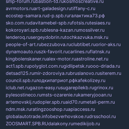
smp-forum.ru
bastion-td.ru
kosmoscreative.ru
avrmotors.ru
art-galadesign.ru
tiffany-c.ru
ecostep-samara.ru
d-p.spb.ru
галактика73.рф
sko.com.ru
davitamebel-spb.ru
fotsis.ru
tesiaes.ru
kokoroyari.spb.ru
blesna-kazan.ru
mossilver.ru
lenderoq.ru
sergeydobrin.ru
tochkazvuka.msk.ru
people-of-art.ru
bezzubova.ru
clubtibet.ru
orior-aks.ru
dynamoauto.ru
szk-favorit.ru
carlines.ru
flatnsk.ru
kingbolenskaner.ru
alex-motor.ru
astroline.net.ru
act1.spb.ru
polyglot.com.ru
gidlipetsk.ru
ooo-driada.ru
detsad125.ru
mir-zdoroviya.ru
bruslanovo.ru
siterem.ru
council.spb.ru
лодкипатриот.рф
kafekolizey.ru
iclub.net.ru
gazon-easy.ru
sugarepilekb.ru
grinox.ru
pylesostineco.ru
msts-ozarenie.ru
kameryjooan.ru
artemovskij.ru
dopler.spb.ru
aid70.ru
metall-perm.ru
ndm.msk.ru
ratingzooshop.ru
apiaccess.ru
globalautotrade.info
bezverhovskoe.ru
drsschool.ru
ZOOSMART.SPB.RU
dalakony.ru
medikijob.ru