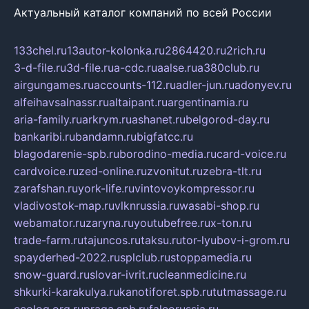
Актуальный каталог компаний по всей России
133chel.ru
13autor-kolonka.ru
2864420.ru
2rich.ru
3-d-file.ru
3d-file.ru
a-cdc.ru
aalse.ru
a380club.ru
airgungames.ru
accounts-112.ru
adler-jun.ru
adonyev.ru
alfeihavsalnassr.ru
altaipant.ru
argentinamia.ru
aria-family.ru
arkrym.ru
ashanet.ru
belgorod-day.ru
bankaribi.ru
bandamn.ru
bigfatcc.ru
blagodarenie-spb.ru
borodino-media.ru
card-voice.ru
cardvoice.ru
zed-online.ru
zvonitut.ru
zebra-tlt.ru
zarafshan.ru
york-life.ru
vintovoykompressor.ru
vladivostok-map.ru
vlknrussia.ru
wasabi-shop.ru
webamator.ru
zaryna.ru
youtubefree.ru
x-ton.ru
trade-farm.ru
tajuncos.ru
taksu.ru
tor-lyubov-i-grom.ru
spayderhed-2022.ru
splclub.ru
stoppamedia.ru
snow-guard.ru
slovar-ivrit.ru
cleanmedicine.ru
shkurki-karakulya.ru
kanotiforet.spb.ru
tutmassage.ru