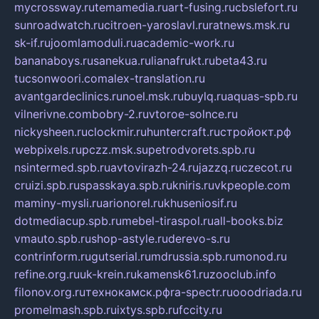
mycrossway.ru
temamedia.ru
art-fusing.ru
cbslefort.ru
sunroadwatch.ru
citroen-yaroslavl.ru
ratnews.msk.ru
sk-if.ru
joomlamoduli.ru
academic-work.ru
bananaboys.ru
sanekua.ru
lianafrukt.ru
beta43.ru
tucsonwoori.com
alex-translation.ru
avantgardeclinics.ru
noel.msk.ru
buylq.ru
aquas-spb.ru
vilnerivne.com
bobry-2.ru
vtoroe-solnce.ru
nickysheen.ru
clockmir.ru
huntercraft.ru
стройокт.рф
webpixels.ru
pczz.msk.su
petrodvorets.spb.ru
nsintermed.spb.ru
avtovirazh-24.ru
jazzq.ru
czecot.ru
cruizi.spb.ru
spasskaya.spb.ru
kniris.ru
vkpeople.com
maminy-mysli.ru
arionorel.ru
khuseniosif.ru
dotmediacup.spb.ru
mebel-tiraspol.ru
all-books.biz
vmauto.spb.ru
shop-astyle.ru
derevo-s.ru
contrinform.ru
gutserial.ru
mdrussia.spb.ru
monod.ru
refine.org.ru
uk-krein.ru
kamensk61.ru
zooclub.info
filonov.org.ru
технокамск.рф
ra-spectr.ru
ooodriada.ru
promelmash.spb.ru
ixtys.spb.ru
fccity.ru