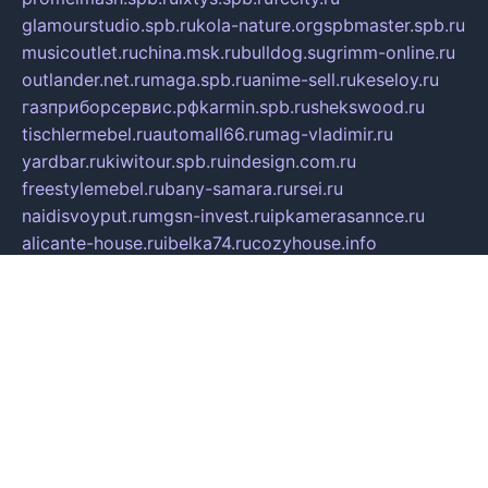
glamourstudio.spb.ru
kola-nature.org
spbmaster.spb.ru
musicoutlet.ru
china.msk.ru
bulldog.su
grimm-online.ru
outlander.net.ru
maga.spb.ru
anime-sell.ru
keseloy.ru
газприборсервис.рф
karmin.spb.ru
shekswood.ru
tischlermebel.ru
automall66.ru
mag-vladimir.ru
yardbar.ru
kiwitour.spb.ru
indesign.com.ru
freestylemebel.ru
bany-samara.ru
rsei.ru
naidisvoyput.ru
mgsn-invest.ru
ipkamerasannce.ru
alicante-house.ru
ibelka74.ru
cozyhouse.info
vlkargalev-studio.ru
700mb.ru
figura-ufa.ru
alina-live.ru
belarusiannews.ru
womenknow.ru
dos-vniimk.ru
sega.net.ru
dv.net.ru
phenomenonsofhistory.com
telesputnik.net.ru
wall.pp.ru
pylesosroidmi.ru
gtc-clan.ru
cligs.ru
bibikazap.ru
popova.org.ru
netwhistler.spb.ru
bellvil.ru
bonzon.ru
iss-vladik.ru
defiparis.net.ru
las-gryzas.ru
amku.ru
electednews.spb.ru
feather.org.ru
spar72.ru
tankiigri.ru
dominus.com.ru
ibtree.ru
sanykool.pp.ru
unixlib.org.ru