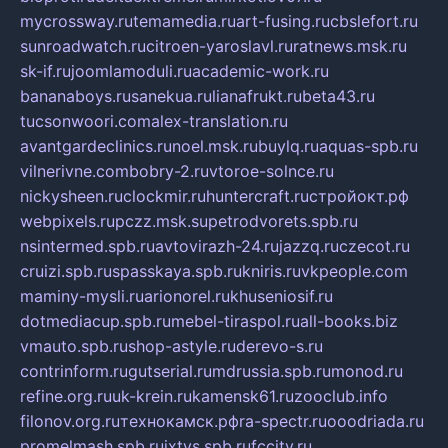
mycrossway.ru
temamedia.ru
art-fusing.ru
cbslefort.ru
sunroadwatch.ru
citroen-yaroslavl.ru
ratnews.msk.ru
sk-if.ru
joomlamoduli.ru
academic-work.ru
bananaboys.ru
sanekua.ru
lianafrukt.ru
beta43.ru
tucsonwoori.com
alex-translation.ru
avantgardeclinics.ru
noel.msk.ru
buylq.ru
aquas-spb.ru
vilnerivne.com
bobry-2.ru
vtoroe-solnce.ru
nickysheen.ru
clockmir.ru
huntercraft.ru
стройокт.рф
webpixels.ru
pczz.msk.su
petrodvorets.spb.ru
nsintermed.spb.ru
avtovirazh-24.ru
jazzq.ru
czecot.ru
cruizi.spb.ru
spasskaya.spb.ru
kniris.ru
vkpeople.com
maminy-mysli.ru
arionorel.ru
khuseniosif.ru
dotmediacup.spb.ru
mebel-tiraspol.ru
all-books.biz
vmauto.spb.ru
shop-astyle.ru
derevo-s.ru
contrinform.ru
gutserial.ru
mdrussia.spb.ru
monod.ru
refine.org.ru
uk-krein.ru
kamensk61.ru
zooclub.info
filonov.org.ru
технокамск.рф
ra-spectr.ru
ooodriada.ru
promelmash.spb.ru
ixtys.spb.ru
fccity.ru