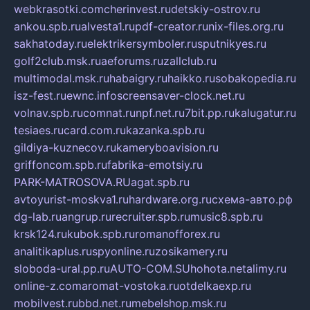
webkrasotki.com
cherinvest.ru
detskiy-ostrov.ru
ankou.spb.ru
alvesta1.ru
pdf-creator.ru
nix-files.org.ru
sakhatoday.ru
elektrikersymboler.ru
sputnikyes.ru
golf2club.msk.ru
aeforums.ru
zallclub.ru
multimodal.msk.ru
habaigry.ru
haikko.ru
sobakopedia.ru
isz-fest.ru
ewnc.info
screensaver-clock.net.ru
volnav.spb.ru
comnat.ru
npf.net.ru
7bit.pp.ru
kalugatur.ru
tesiaes.ru
card.com.ru
kazanka.spb.ru
gildiya-kuznecov.ru
kameryboavision.ru
griffoncom.spb.ru
fabrika-emotsiy.ru
PARK-MATROSOVA.RU
agat.spb.ru
avtoyurist-moskva1.ru
hardware.org.ru
схема-авто.рф
dg-lab.ru
angrup.ru
recruiter.spb.ru
music8.spb.ru
krsk124.ru
kubok.spb.ru
romanofforex.ru
analitikaplus.ru
spyonline.ru
zosikamery.ru
sloboda-ural.pp.ru
AUTO-COM.SU
hohota.net
alimy.ru
online-z.com
aromat-vostoka.ru
otdelkaexp.ru
mobilvest.ru
bbd.net.ru
mebelshop.msk.ru