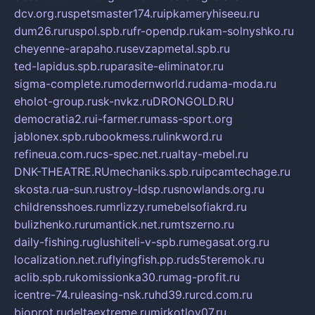
dcv.org.ru
spetsmaster174.ru
ipkameryhiseeu.ru
dum26.ru
ruspol.spb.ru
fr-opendp.ru
kam-solnyshko.ru
cheyenne-arapaho.ru
sevzapmetal.spb.ru
ted-lapidus.spb.ru
parasite-eliminator.ru
sigma-complete.ru
modernworld.ru
dama-moda.ru
eholot-group.ru
sk-nvkz.ru
DRONGOLD.RU
democratia2.ru
i-farmer.ru
mass-sport.org
jablonex.spb.ru
bookmess.ru
linkword.ru
refineua.com.ru
cs-spec.net.ru
altay-mebel.ru
DNK-THEATRE.RU
mechaniks.spb.ru
ipcamtechage.ru
skosta.ru
a-sun.ru
stroy-ldsp.ru
snowlands.org.ru
childrensshoes.ru
mrlizzy.ru
mebelsofiakrd.ru
bulizhenko.ru
rumantick.net.ru
mtszerno.ru
daily-fishing.ru
glushiteli-v-spb.ru
megasat.org.ru
localization.net.ru
flyingfish.pp.ru
ds5teremok.ru
aclib.spb.ru
komissionka30.ru
mag-profit.ru
icentre-74.ru
leasing-nsk.ru
hd39.ru
rcd.com.ru
bioprot.ru
deltaextreme.ru
mirkotlov07.ru