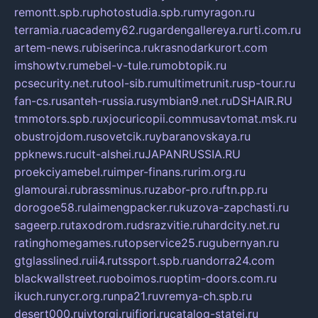
remontt.spb.ru
photostudia.spb.ru
myragon.ru
terramia.ru
academy62.ru
gardengallereya.ru
rti.com.ru
artem-news.ru
biserinca.ru
krasnodarkurort.com
imshowtv.ru
mebel-v-tule.ru
mobtopik.ru
pcsecurity.net.ru
tool-sib.ru
multimetrunit.ru
sp-tour.ru
fan-cs.ru
santeh-russia.ru
symbian9.net.ru
DSHAIR.RU
tmmotors.spb.ru
xjocuricopii.com
musavtomat.msk.ru
obustrojdom.ru
sovetcik.ru
ybaranovskaya.ru
ppknews.ru
cult-alshei.ru
JAPANRUSSIA.RU
proekciyamebel.ru
imper-finans.ru
rim.org.ru
glamourai.ru
brassminus.ru
zabor-pro.ru
ftn.pp.ru
dorogoe58.ru
laimengpacker.ru
kuzova-zapchasti.ru
sageerp.ru
taxodrom.ru
dsrazvitie.ru
hardcity.net.ru
ratinghomegames.ru
topservice25.ru
gubernyan.ru
gtglasslined.ru
ii4.ru
tssport.spb.ru
andorra24.com
blackwallstreet.ru
oboimos.ru
optim-doors.com.ru
ikuch.ru
nycr.org.ru
npa21.ru
vremya-ch.spb.ru
desert000.ru
ivtorgi.ru
ifiori.ru
catalog-statei.ru