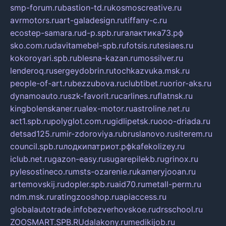
smp-forum.ru
bastion-td.ru
kosmoscreative.ru
avrmotors.ru
art-galadesign.ru
tiffany-c.ru
ecostep-samara.ru
d-p.spb.ru
галактика73.рф
sko.com.ru
davitamebel-spb.ru
fotsis.ru
tesiaes.ru
kokoroyari.spb.ru
blesna-kazan.ru
mossilver.ru
lenderoq.ru
sergeydobrin.ru
tochkazvuka.msk.ru
people-of-art.ru
bezzubova.ru
clubtibet.ru
orior-aks.ru
dynamoauto.ru
szk-favorit.ru
carlines.ru
flatnsk.ru
kingbolenskaner.ru
alex-motor.ru
astroline.net.ru
act1.spb.ru
polyglot.com.ru
gidlipetsk.ru
ooo-driada.ru
detsad125.ru
mir-zdoroviya.ru
bruslanovo.ru
siterem.ru
council.spb.ru
лодкипатриот.рф
kafekolizey.ru
iclub.net.ru
gazon-easy.ru
sugarepilekb.ru
grinox.ru
pylesostineco.ru
msts-ozarenie.ru
kameryjooan.ru
artemovskij.ru
dopler.spb.ru
aid70.ru
metall-perm.ru
ndm.msk.ru
ratingzooshop.ru
apiaccess.ru
globalautotrade.info
bezverhovskoe.ru
drsschool.ru
ZOOSMART.SPB.RU
dalakony.ru
medikijob.ru