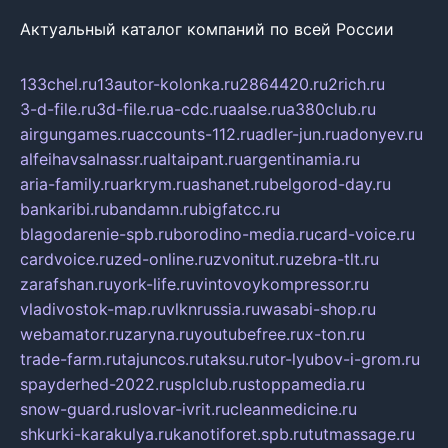
Актуальный каталог компаний по всей России
133chel.ru
13autor-kolonka.ru
2864420.ru
2rich.ru
3-d-file.ru
3d-file.ru
a-cdc.ru
aalse.ru
a380club.ru
airgungames.ru
accounts-112.ru
adler-jun.ru
adonyev.ru
alfeihavsalnassr.ru
altaipant.ru
argentinamia.ru
aria-family.ru
arkrym.ru
ashanet.ru
belgorod-day.ru
bankaribi.ru
bandamn.ru
bigfatcc.ru
blagodarenie-spb.ru
borodino-media.ru
card-voice.ru
cardvoice.ru
zed-online.ru
zvonitut.ru
zebra-tlt.ru
zarafshan.ru
york-life.ru
vintovoykompressor.ru
vladivostok-map.ru
vlknrussia.ru
wasabi-shop.ru
webamator.ru
zaryna.ru
youtubefree.ru
x-ton.ru
trade-farm.ru
tajuncos.ru
taksu.ru
tor-lyubov-i-grom.ru
spayderhed-2022.ru
splclub.ru
stoppamedia.ru
snow-guard.ru
slovar-ivrit.ru
cleanmedicine.ru
shkurki-karakulya.ru
kanotiforet.spb.ru
tutmassage.ru