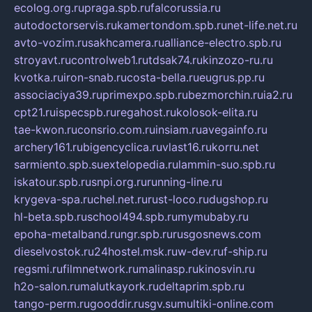
ecolog.org.ru
praga.spb.ru
falcorussia.ru
autodoctorservis.ru
kamertondom.spb.ru
net-life.net.ru
avto-vozim.ru
sakhcamera.ru
alliance-electro.spb.ru
stroyavt.ru
controlweb1.ru
tdsak74.ru
kinzozo-ru.ru
kvotka.ru
iron-snab.ru
costa-bella.ru
eugrus.pp.ru
associaciya39.ru
primexpo.spb.ru
bezmorchin.ru
ia2.ru
cpt21.ru
ispecspb.ru
regahost.ru
kolosok-elita.ru
tae-kwon.ru
consrio.com.ru
insiam.ru
avegainfo.ru
archery161.ru
bigencyclica.ru
vlast16.ru
korru.net
sarmiento.spb.su
extelopedia.ru
lammin-suo.spb.ru
iskatour.spb.ru
snpi.org.ru
running-line.ru
krygeva-spa.ru
chel.net.ru
rust-loco.ru
dugshop.ru
hl-beta.spb.ru
school494.spb.ru
mymubaby.ru
epoha-metalband.ru
ngr.spb.ru
rusgosnews.com
dieselvostok.ru
24hostel.msk.ru
w-dev.ru
f-ship.ru
regsmi.ru
filmnetwork.ru
malinasp.ru
kinosvin.ru
h2o-salon.ru
malutkayork.ru
deltaprim.spb.ru
tango-perm.ru
gooddir.ru
sgv.su
multiki-online.com