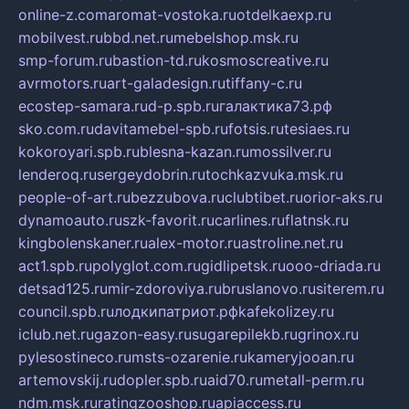
online-z.com
aromat-vostoka.ru
otdelkaexp.ru
mobilvest.ru
bbd.net.ru
mebelshop.msk.ru
smp-forum.ru
bastion-td.ru
kosmoscreative.ru
avrmotors.ru
art-galadesign.ru
tiffany-c.ru
ecostep-samara.ru
d-p.spb.ru
галактика73.рф
sko.com.ru
davitamebel-spb.ru
fotsis.ru
tesiaes.ru
kokoroyari.spb.ru
blesna-kazan.ru
mossilver.ru
lenderoq.ru
sergeydobrin.ru
tochkazvuka.msk.ru
people-of-art.ru
bezzubova.ru
clubtibet.ru
orior-aks.ru
dynamoauto.ru
szk-favorit.ru
carlines.ru
flatnsk.ru
kingbolenskaner.ru
alex-motor.ru
astroline.net.ru
act1.spb.ru
polyglot.com.ru
gidlipetsk.ru
ooo-driada.ru
detsad125.ru
mir-zdoroviya.ru
bruslanovo.ru
siterem.ru
council.spb.ru
лодкипатриот.рф
kafekolizey.ru
iclub.net.ru
gazon-easy.ru
sugarepilekb.ru
grinox.ru
pylesostineco.ru
msts-ozarenie.ru
kameryjooan.ru
artemovskij.ru
dopler.spb.ru
aid70.ru
metall-perm.ru
ndm.msk.ru
ratingzooshop.ru
apiaccess.ru