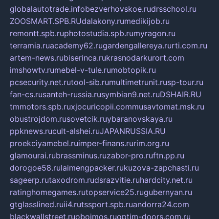
globalautotrade.info
bezverhovskoe.ru
drsschool.ru
ZOOSMART.SPB.RU
dalakony.ru
medikijob.ru
remontt.spb.ru
photostudia.spb.ru
myragon.ru
terramia.ru
academy62.ru
gardengallereya.ru
rti.com.ru
artem-news.ru
biserinca.ru
krasnodarkurort.com
imshowtv.ru
mebel-v-tule.ru
mobtopik.ru
pcsecurity.net.ru
tool-sib.ru
multimetrunit.ru
sp-tour.ru
fan-cs.ru
santeh-russia.ru
symbian9.net.ru
DSHAIR.RU
tmmotors.spb.ru
xjocuricopii.com
musavtomat.msk.ru
obustrojdom.ru
sovetcik.ru
ybaranovskaya.ru
ppknews.ru
cult-alshei.ru
JAPANRUSSIA.RU
proekciyamebel.ru
imper-finans.ru
rim.org.ru
glamourai.ru
brassminus.ru
zabor-pro.ru
ftn.pp.ru
dorogoe58.ru
laimengpacker.ru
kuzova-zapchasti.ru
sageerp.ru
taxodrom.ru
dsrazvitie.ru
hardcity.net.ru
ratinghomegames.ru
topservice25.ru
gubernyan.ru
gtglasslined.ru
ii4.ru
tssport.spb.ru
andorra24.com
blackwallstreet.ru
oboimos.ru
optim-doors.com.ru