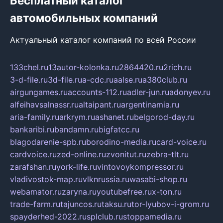
Бесплатный каталог
автомобильных компаний
Актуальный каталог компаний по всей России
133chel.ru
13autor-kolonka.ru
2864420.ru
2rich.ru
3-d-file.ru
3d-file.ru
a-cdc.ru
aalse.ru
a380club.ru
airgungames.ru
accounts-112.ru
adler-jun.ru
adonyev.ru
alfeihavsalnassr.ru
altaipant.ru
argentinamia.ru
aria-family.ru
arkrym.ru
ashanet.ru
belgorod-day.ru
bankaribi.ru
bandamn.ru
bigfatcc.ru
blagodarenie-spb.ru
borodino-media.ru
card-voice.ru
cardvoice.ru
zed-online.ru
zvonitut.ru
zebra-tlt.ru
zarafshan.ru
york-life.ru
vintovoykompressor.ru
vladivostok-map.ru
vlknrussia.ru
wasabi-shop.ru
webamator.ru
zaryna.ru
youtubefree.ru
x-ton.ru
trade-farm.ru
tajuncos.ru
taksu.ru
tor-lyubov-i-grom.ru
spayderhed-2022.ru
splclub.ru
stoppamedia.ru