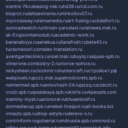
icentre-74.ru
leasing-nsk.ru
hd39.ru
rcd.com.ru
bioprot.ru
deltaextreme.ru
mirkotlov07.ru
mycrossway.ru
temamedia.ru
art-fusing.ru
cbslefort.ru
sunroadwatch.ru
citroen-yaroslavl.ru
ratnews.msk.ru
sk-if.ru
joomlamoduli.ru
academic-work.ru
bananaboys.ru
sanekua.ru
lianafrukt.ru
beta43.ru
tucsonwoori.com
alex-translation.ru
avantgardeclinics.ru
noel.msk.ru
buylq.ru
aquas-spb.ru
vilnerivne.com
bobry-2.ru
vtoroe-solnce.ru
nickysheen.ru
clockmir.ru
huntercraft.ru
стройокт.рф
webpixels.ru
pczz.msk.su
petrodvorets.spb.ru
nsintermed.spb.ru
avtovirazh-24.ru
jazzq.ru
czecot.ru
cruizi.spb.ru
spasskaya.spb.ru
kniris.ru
vkpeople.com
maminy-mysli.ru
arionorel.ru
khuseniosif.ru
dotmediacup.spb.ru
mebel-tiraspol.ru
all-books.biz
vmauto.spb.ru
shop-astyle.ru
derevo-s.ru
contrinform.ru
gutserial.ru
mdrussia.spb.ru
monod.ru
refine.org.ru
uk-krein.ru
kamensk61.ru
zooclub.info