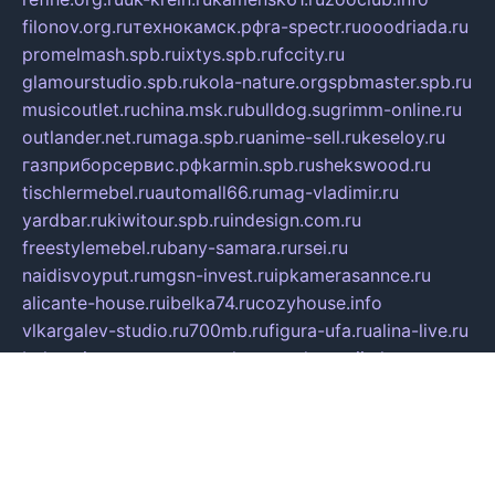
filonov.org.ru
технокамск.рф
ra-spectr.ru
ooodriada.ru
promelmash.spb.ru
ixtys.spb.ru
fccity.ru
glamourstudio.spb.ru
kola-nature.org
spbmaster.spb.ru
musicoutlet.ru
china.msk.ru
bulldog.su
grimm-online.ru
outlander.net.ru
maga.spb.ru
anime-sell.ru
keseloy.ru
газприборсервис.рф
karmin.spb.ru
shekswood.ru
tischlermebel.ru
automall66.ru
mag-vladimir.ru
yardbar.ru
kiwitour.spb.ru
indesign.com.ru
freestylemebel.ru
bany-samara.ru
rsei.ru
naidisvoyput.ru
mgsn-invest.ru
ipkamerasannce.ru
alicante-house.ru
ibelka74.ru
cozyhouse.info
vlkargalev-studio.ru
700mb.ru
figura-ufa.ru
alina-live.ru
belarusiannews.ru
womenknow.ru
dos-vniimk.ru
sega.net.ru
dv.net.ru
phenomenonsofhistory.com
telesputnik.net.ru
wall.pp.ru
pylesosroidmi.ru
gtc-clan.ru
cligs.ru
bibikazap.ru
popova.org.ru
netwhistler.spb.ru
bellvil.ru
bonzon.ru
iss-vladik.ru