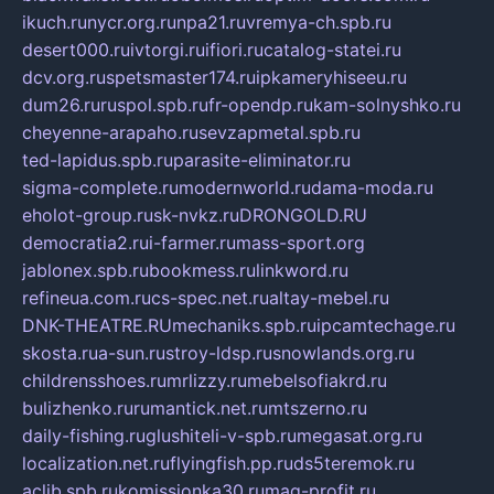
ikuch.ru
nycr.org.ru
npa21.ru
vremya-ch.spb.ru
desert000.ru
ivtorgi.ru
ifiori.ru
catalog-statei.ru
dcv.org.ru
spetsmaster174.ru
ipkameryhiseeu.ru
dum26.ru
ruspol.spb.ru
fr-opendp.ru
kam-solnyshko.ru
cheyenne-arapaho.ru
sevzapmetal.spb.ru
ted-lapidus.spb.ru
parasite-eliminator.ru
sigma-complete.ru
modernworld.ru
dama-moda.ru
eholot-group.ru
sk-nvkz.ru
DRONGOLD.RU
democratia2.ru
i-farmer.ru
mass-sport.org
jablonex.spb.ru
bookmess.ru
linkword.ru
refineua.com.ru
cs-spec.net.ru
altay-mebel.ru
DNK-THEATRE.RU
mechaniks.spb.ru
ipcamtechage.ru
skosta.ru
a-sun.ru
stroy-ldsp.ru
snowlands.org.ru
childrensshoes.ru
mrlizzy.ru
mebelsofiakrd.ru
bulizhenko.ru
rumantick.net.ru
mtszerno.ru
daily-fishing.ru
glushiteli-v-spb.ru
megasat.org.ru
localization.net.ru
flyingfish.pp.ru
ds5teremok.ru
aclib.spb.ru
komissionka30.ru
mag-profit.ru