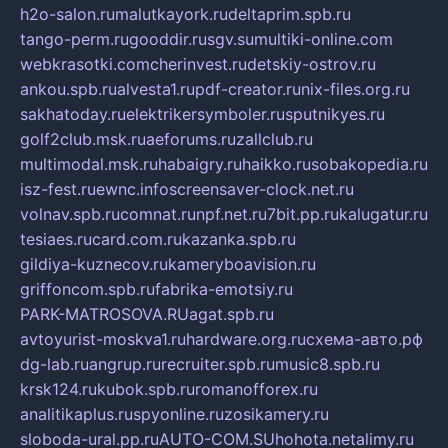
h2o-salon.ru
malutkayork.ru
deltaprim.spb.ru
tango-perm.ru
gooddir.ru
sgv.su
multiki-online.com
webkrasotki.com
cherinvest.ru
detskiy-ostrov.ru
ankou.spb.ru
alvesta1.ru
pdf-creator.ru
nix-files.org.ru
sakhatoday.ru
elektrikersymboler.ru
sputnikyes.ru
golf2club.msk.ru
aeforums.ru
zallclub.ru
multimodal.msk.ru
habaigry.ru
haikko.ru
sobakopedia.ru
isz-fest.ru
ewnc.info
screensaver-clock.net.ru
volnav.spb.ru
comnat.ru
npf.net.ru
7bit.pp.ru
kalugatur.ru
tesiaes.ru
card.com.ru
kazanka.spb.ru
gildiya-kuznecov.ru
kameryboavision.ru
griffoncom.spb.ru
fabrika-emotsiy.ru
PARK-MATROSOVA.RU
agat.spb.ru
avtoyurist-moskva1.ru
hardware.org.ru
схема-авто.рф
dg-lab.ru
angrup.ru
recruiter.spb.ru
music8.spb.ru
krsk124.ru
kubok.spb.ru
romanofforex.ru
analitikaplus.ru
spyonline.ru
zosikamery.ru
sloboda-ural.pp.ru
AUTO-COM.SU
hohota.net
alimy.ru