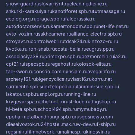
snow-guard.ru
slovar-ivrit.ru
cleanmedicine.ru
shkurki-karakulya.ru
kanotiforet.spb.ru
tutmassage.ru
ecolog.org.ru
praga.spb.ru
falcorussia.ru
autodoctorservis.ru
kamertondom.spb.ru
net-life.net.ru
avto-vozim.ru
sakhcamera.ru
alliance-electro.spb.ru
stroyavt.ru
controlweb1.ru
tdsak74.ru
kinzozo-ru.ru
kvotka.ru
iron-snab.ru
costa-bella.ru
eugrus.pp.ru
associaciya39.ru
primexpo.spb.ru
bezmorchin.ru
ia2.ru
cpt21.ru
ispecspb.ru
regahost.ru
kolosok-elita.ru
tae-kwon.ru
consrio.com.ru
insiam.ru
avegainfo.ru
archery161.ru
bigencyclica.ru
vlast16.ru
korru.net
sarmiento.spb.su
extelopedia.ru
lammin-suo.spb.ru
iskatour.spb.ru
snpi.org.ru
running-line.ru
krygeva-spa.ru
chel.net.ru
rust-loco.ru
dugshop.ru
hl-beta.spb.ru
school494.spb.ru
mymubaby.ru
epoha-metalband.ru
ngr.spb.ru
rusgosnews.com
dieselvostok.ru
24hostel.msk.ru
w-dev.ru
f-ship.ru
regsmi.ru
filmnetwork.ru
malinasp.ru
kinosvin.ru