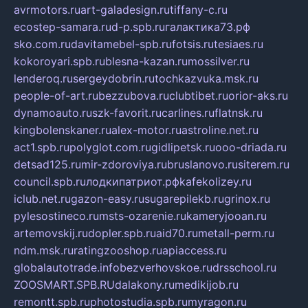
avrmotors.ru
art-galadesign.ru
tiffany-c.ru
ecostep-samara.ru
d-p.spb.ru
галактика73.рф
sko.com.ru
davitamebel-spb.ru
fotsis.ru
tesiaes.ru
kokoroyari.spb.ru
blesna-kazan.ru
mossilver.ru
lenderoq.ru
sergeydobrin.ru
tochkazvuka.msk.ru
people-of-art.ru
bezzubova.ru
clubtibet.ru
orior-aks.ru
dynamoauto.ru
szk-favorit.ru
carlines.ru
flatnsk.ru
kingbolenskaner.ru
alex-motor.ru
astroline.net.ru
act1.spb.ru
polyglot.com.ru
gidlipetsk.ru
ooo-driada.ru
detsad125.ru
mir-zdoroviya.ru
bruslanovo.ru
siterem.ru
council.spb.ru
лодкипатриот.рф
kafekolizey.ru
iclub.net.ru
gazon-easy.ru
sugarepilekb.ru
grinox.ru
pylesostineco.ru
msts-ozarenie.ru
kameryjooan.ru
artemovskij.ru
dopler.spb.ru
aid70.ru
metall-perm.ru
ndm.msk.ru
ratingzooshop.ru
apiaccess.ru
globalautotrade.info
bezverhovskoe.ru
drsschool.ru
ZOOSMART.SPB.RU
dalakony.ru
medikijob.ru
remontt.spb.ru
photostudia.spb.ru
myragon.ru