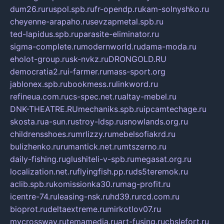
dum26.ru
ruspol.spb.ru
fr-opendp.ru
kam-solnyshko.ru
cheyenne-arapaho.ru
sevzapmetal.spb.ru
ted-lapidus.spb.ru
parasite-eliminator.ru
sigma-complete.ru
modernworld.ru
dama-moda.ru
eholot-group.ru
sk-nvkz.ru
DRONGOLD.RU
democratia2.ru
i-farmer.ru
mass-sport.org
jablonex.spb.ru
bookmess.ru
linkword.ru
refineua.com.ru
cs-spec.net.ru
altay-mebel.ru
DNK-THEATRE.RU
mechaniks.spb.ru
ipcamtechage.ru
skosta.ru
a-sun.ru
stroy-ldsp.ru
snowlands.org.ru
childrensshoes.ru
mrlizzy.ru
mebelsofiakrd.ru
bulizhenko.ru
rumantick.net.ru
mtszerno.ru
daily-fishing.ru
glushiteli-v-spb.ru
megasat.org.ru
localization.net.ru
flyingfish.pp.ru
ds5teremok.ru
aclib.spb.ru
komissionka30.ru
mag-profit.ru
icentre-74.ru
leasing-nsk.ru
hd39.ru
rcd.com.ru
bioprot.ru
deltaextreme.ru
mirkotlov07.ru
mycrossway.ru
temamedia.ru
art-fusing.ru
cbslefort.ru