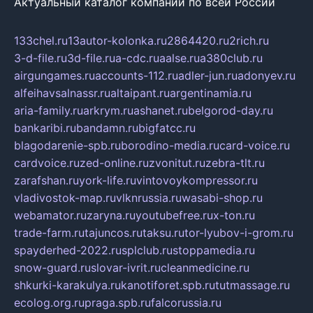
Актуальный каталог компаний по всей России
133chel.ru
13autor-kolonka.ru
2864420.ru
2rich.ru
3-d-file.ru
3d-file.ru
a-cdc.ru
aalse.ru
a380club.ru
airgungames.ru
accounts-112.ru
adler-jun.ru
adonyev.ru
alfeihavsalnassr.ru
altaipant.ru
argentinamia.ru
aria-family.ru
arkrym.ru
ashanet.ru
belgorod-day.ru
bankaribi.ru
bandamn.ru
bigfatcc.ru
blagodarenie-spb.ru
borodino-media.ru
card-voice.ru
cardvoice.ru
zed-online.ru
zvonitut.ru
zebra-tlt.ru
zarafshan.ru
york-life.ru
vintovoykompressor.ru
vladivostok-map.ru
vlknrussia.ru
wasabi-shop.ru
webamator.ru
zaryna.ru
youtubefree.ru
x-ton.ru
trade-farm.ru
tajuncos.ru
taksu.ru
tor-lyubov-i-grom.ru
spayderhed-2022.ru
splclub.ru
stoppamedia.ru
snow-guard.ru
slovar-ivrit.ru
cleanmedicine.ru
shkurki-karakulya.ru
kanotiforet.spb.ru
tutmassage.ru
ecolog.org.ru
praga.spb.ru
falcorussia.ru