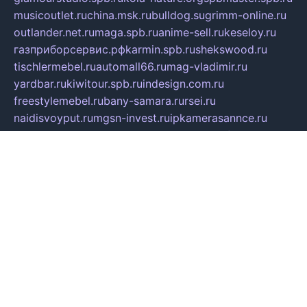
musicoutlet.ru
china.msk.ru
bulldog.su
grimm-online.ru
outlander.net.ru
maga.spb.ru
anime-sell.ru
keseloy.ru
газприборсервис.рф
karmin.spb.ru
shekswood.ru
tischlermebel.ru
automall66.ru
mag-vladimir.ru
yardbar.ru
kiwitour.spb.ru
indesign.com.ru
freestylemebel.ru
bany-samara.ru
rsei.ru
naidisvoyput.ru
mgsn-invest.ru
ipkamerasannce.ru
alicante-house.ru
ibelka74.ru
cozyhouse.info
vlkargalev-studio.ru
700mb.ru
figura-ufa.ru
alina-live.ru
belarusiannews.ru
womenknow.ru
dos-vniimk.ru
sega.net.ru
dv.net.ru
phenomenonsofhistory.com
telesputnik.net.ru
wall.pp.ru
pylesosroidmi.ru
gtc-clan.ru
cligs.ru
bibikazap.ru
popova.org.ru
netwhistler.spb.ru
bellvil.ru
bonzon.ru
iss-vladik.ru
defiparis.net.ru
las-gryzas.ru
amku.ru
electednews.spb.ru
feather.org.ru
spar72.ru
tankiigri.ru
dominus.com.ru
ibtree.ru
sanykool.pp.ru
unixlib.org.ru
menatep.spb.ru
gartenterrassen.ru
printeka.ru