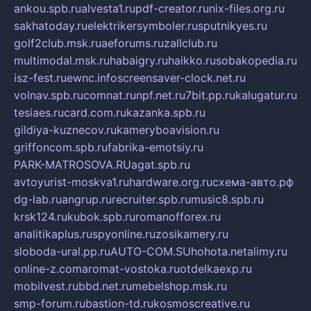
ankou.spb.ru
alvesta1.ru
pdf-creator.ru
nix-files.org.ru
sakhatoday.ru
elektrikersymboler.ru
sputnikyes.ru
golf2club.msk.ru
aeforums.ru
zallclub.ru
multimodal.msk.ru
habaigry.ru
haikko.ru
sobakopedia.ru
isz-fest.ru
ewnc.info
screensaver-clock.net.ru
volnav.spb.ru
comnat.ru
npf.net.ru
7bit.pp.ru
kalugatur.ru
tesiaes.ru
card.com.ru
kazanka.spb.ru
gildiya-kuznecov.ru
kameryboavision.ru
griffoncom.spb.ru
fabrika-emotsiy.ru
PARK-MATROSOVA.RU
agat.spb.ru
avtoyurist-moskva1.ru
hardware.org.ru
схема-авто.рф
dg-lab.ru
angrup.ru
recruiter.spb.ru
music8.spb.ru
krsk124.ru
kubok.spb.ru
romanofforex.ru
analitikaplus.ru
spyonline.ru
zosikamery.ru
sloboda-ural.pp.ru
AUTO-COM.SU
hohota.net
alimy.ru
online-z.com
aromat-vostoka.ru
otdelkaexp.ru
mobilvest.ru
bbd.net.ru
mebelshop.msk.ru
smp-forum.ru
bastion-td.ru
kosmoscreative.ru