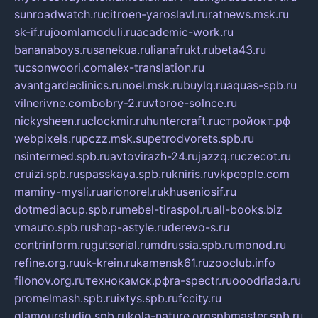
sunroadwatch.ru
citroen-yaroslavl.ru
ratnews.msk.ru
sk-if.ru
joomlamoduli.ru
academic-work.ru
bananaboys.ru
sanekua.ru
lianafrukt.ru
beta43.ru
tucsonwoori.com
alex-translation.ru
avantgardeclinics.ru
noel.msk.ru
buylq.ru
aquas-spb.ru
vilnerivne.com
bobry-2.ru
vtoroe-solnce.ru
nickysheen.ru
clockmir.ru
huntercraft.ru
стройокт.рф
webpixels.ru
pczz.msk.su
petrodvorets.spb.ru
nsintermed.spb.ru
avtovirazh-24.ru
jazzq.ru
czecot.ru
cruizi.spb.ru
spasskaya.spb.ru
kniris.ru
vkpeople.com
maminy-mysli.ru
arionorel.ru
khuseniosif.ru
dotmediacup.spb.ru
mebel-tiraspol.ru
all-books.biz
vmauto.spb.ru
shop-astyle.ru
derevo-s.ru
contrinform.ru
gutserial.ru
mdrussia.spb.ru
monod.ru
refine.org.ru
uk-krein.ru
kamensk61.ru
zooclub.info
filonov.org.ru
технокамск.рф
ra-spectr.ru
ooodriada.ru
promelmash.spb.ru
ixtys.spb.ru
fccity.ru
glamourstudio.spb.ru
kola-nature.org
spbmaster.spb.ru