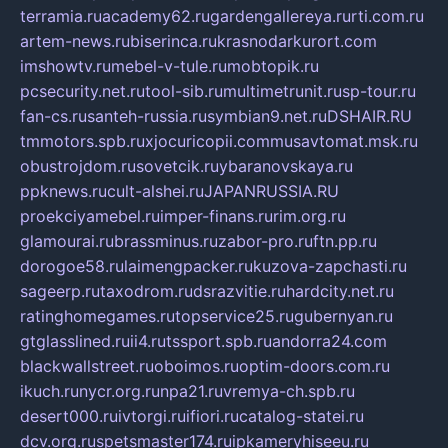
terramia.ru
academy62.ru
gardengallereya.ru
rti.com.ru
artem-news.ru
biserinca.ru
krasnodarkurort.com
imshowtv.ru
mebel-v-tule.ru
mobtopik.ru
pcsecurity.net.ru
tool-sib.ru
multimetrunit.ru
sp-tour.ru
fan-cs.ru
santeh-russia.ru
symbian9.net.ru
DSHAIR.RU
tmmotors.spb.ru
xjocuricopii.com
musavtomat.msk.ru
obustrojdom.ru
sovetcik.ru
ybaranovskaya.ru
ppknews.ru
cult-alshei.ru
JAPANRUSSIA.RU
proekciyamebel.ru
imper-finans.ru
rim.org.ru
glamourai.ru
brassminus.ru
zabor-pro.ru
ftn.pp.ru
dorogoe58.ru
laimengpacker.ru
kuzova-zapchasti.ru
sageerp.ru
taxodrom.ru
dsrazvitie.ru
hardcity.net.ru
ratinghomegames.ru
topservice25.ru
gubernyan.ru
gtglasslined.ru
ii4.ru
tssport.spb.ru
andorra24.com
blackwallstreet.ru
oboimos.ru
optim-doors.com.ru
ikuch.ru
nycr.org.ru
npa21.ru
vremya-ch.spb.ru
desert000.ru
ivtorgi.ru
ifiori.ru
catalog-statei.ru
dcv.org.ru
spetsmaster174.ru
ipkameryhiseeu.ru