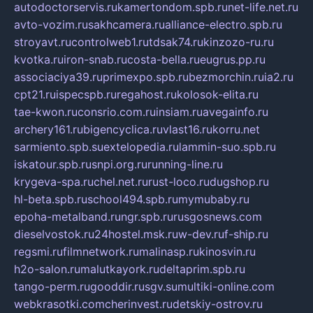
autodoctorservis.ru
kamertondom.spb.ru
net-life.net.ru
avto-vozim.ru
sakhcamera.ru
alliance-electro.spb.ru
stroyavt.ru
controlweb1.ru
tdsak74.ru
kinzozo-ru.ru
kvotka.ru
iron-snab.ru
costa-bella.ru
eugrus.pp.ru
associaciya39.ru
primexpo.spb.ru
bezmorchin.ru
ia2.ru
cpt21.ru
ispecspb.ru
regahost.ru
kolosok-elita.ru
tae-kwon.ru
consrio.com.ru
insiam.ru
avegainfo.ru
archery161.ru
bigencyclica.ru
vlast16.ru
korru.net
sarmiento.spb.su
extelopedia.ru
lammin-suo.spb.ru
iskatour.spb.ru
snpi.org.ru
running-line.ru
krygeva-spa.ru
chel.net.ru
rust-loco.ru
dugshop.ru
hl-beta.spb.ru
school494.spb.ru
mymubaby.ru
epoha-metalband.ru
ngr.spb.ru
rusgosnews.com
dieselvostok.ru
24hostel.msk.ru
w-dev.ru
f-ship.ru
regsmi.ru
filmnetwork.ru
malinasp.ru
kinosvin.ru
h2o-salon.ru
malutkayork.ru
deltaprim.spb.ru
tango-perm.ru
gooddir.ru
sgv.su
multiki-online.com
webkrasotki.com
cherinvest.ru
detskiy-ostrov.ru