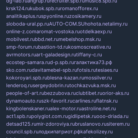
dg-lab.ru
angrup.ru
recruiter.spb.ru
music8.spb.ru
krsk124.ru
kubok.spb.ru
romanofforex.ru
analitikaplus.ru
spyonline.ru
zosikamery.ru
sloboda-ural.pp.ru
AUTO-COM.SU
hohota.net
alimy.ru
online-z.com
aromat-vostoka.ru
otdelkaexp.ru
mobilvest.ru
bbd.net.ru
mebelshop.msk.ru
smp-forum.ru
bastion-td.ru
kosmoscreative.ru
avrmotors.ru
art-galadesign.ru
tiffany-c.ru
ecostep-samara.ru
d-p.spb.ru
галактика73.рф
sko.com.ru
davitamebel-spb.ru
fotsis.ru
tesiaes.ru
kokoroyari.spb.ru
blesna-kazan.ru
mossilver.ru
lenderoq.ru
sergeydobrin.ru
tochkazvuka.msk.ru
people-of-art.ru
bezzubova.ru
clubtibet.ru
orior-aks.ru
dynamoauto.ru
szk-favorit.ru
carlines.ru
flatnsk.ru
kingbolenskaner.ru
alex-motor.ru
astroline.net.ru
act1.spb.ru
polyglot.com.ru
gidlipetsk.ru
ooo-driada.ru
detsad125.ru
mir-zdoroviya.ru
bruslanovo.ru
siterem.ru
council.spb.ru
лодкипатриот.рф
kafekolizey.ru