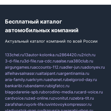
Бесплатный каталог
автомобильных компаний
Актуальный каталог компаний по всей России
133chel.ru
13autor-kolonka.ru
2864420.ru
2rich.ru
3-d-file.ru
3d-file.ru
a-cdc.ru
aalse.ru
a380club.ru
airgungames.ru
accounts-112.ru
adler-jun.ru
adonyev.ru
alfeihavsalnassr.ru
altaipant.ru
argentinamia.ru
aria-family.ru
arkrym.ru
ashanet.ru
belgorod-day.ru
bankaribi.ru
bandamn.ru
bigfatcc.ru
blagodarenie-spb.ru
borodino-media.ru
card-voice.ru
cardvoice.ru
zed-online.ru
zvonitut.ru
zebra-tlt.ru
zarafshan.ru
york-life.ru
vintovoykompressor.ru
vladivostok-map.ru
vlknrussia.ru
wasabi-shop.ru