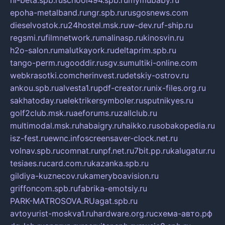
epoha-metalband.ru
ngr.spb.ru
rusgosnews.com
dieselvostok.ru
24hostel.msk.ru
w-dev.ru
f-ship.ru
regsmi.ru
filmnetwork.ru
malinasp.ru
kinosvin.ru
h2o-salon.ru
malutkayork.ru
deltaprim.spb.ru
tango-perm.ru
gooddir.ru
sgv.su
multiki-online.com
webkrasotki.com
cherinvest.ru
detskiy-ostrov.ru
ankou.spb.ru
alvesta1.ru
pdf-creator.ru
nix-files.org.ru
sakhatoday.ru
elektrikersymboler.ru
sputnikyes.ru
golf2club.msk.ru
aeforums.ru
zallclub.ru
multimodal.msk.ru
habaigry.ru
haikko.ru
sobakopedia.ru
isz-fest.ru
ewnc.info
screensaver-clock.net.ru
volnav.spb.ru
comnat.ru
npf.net.ru
7bit.pp.ru
kalugatur.ru
tesiaes.ru
card.com.ru
kazanka.spb.ru
gildiya-kuznecov.ru
kameryboavision.ru
griffoncom.spb.ru
fabrika-emotsiy.ru
PARK-MATROSOVA.RU
agat.spb.ru
avtoyurist-moskva1.ru
hardware.org.ru
схема-авто.рф