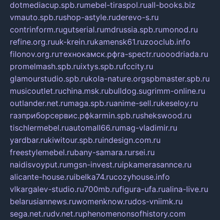
dotmediacup.spb.ru
mebel-tiraspol.ru
all-books.biz
vmauto.spb.ru
shop-astyle.ru
derevo-s.ru
contrinform.ru
gutserial.ru
mdrussia.spb.ru
monod.ru
refine.org.ru
uk-krein.ru
kamensk61.ru
zooclub.info
filonov.org.ru
технокамск.рф
ra-spectr.ru
ooodriada.ru
promelmash.spb.ru
ixtys.spb.ru
fccity.ru
glamourstudio.spb.ru
kola-nature.org
spbmaster.spb.ru
musicoutlet.ru
china.msk.ru
bulldog.su
grimm-online.ru
outlander.net.ru
maga.spb.ru
anime-sell.ru
keseloy.ru
газприборсервис.рф
karmin.spb.ru
shekswood.ru
tischlermebel.ru
automall66.ru
mag-vladimir.ru
yardbar.ru
kiwitour.spb.ru
indesign.com.ru
freestylemebel.ru
bany-samara.ru
rsei.ru
naidisvoyput.ru
mgsn-invest.ru
ipkamerasannce.ru
alicante-house.ru
ibelka74.ru
cozyhouse.info
vlkargalev-studio.ru
700mb.ru
figura-ufa.ru
alina-live.ru
belarusiannews.ru
womenknow.ru
dos-vniimk.ru
sega.net.ru
dv.net.ru
phenomenonsofhistory.com