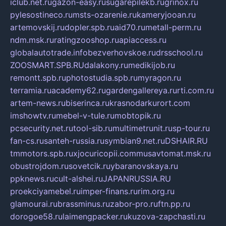
iclub.net.ru
gazon-easy.ru
sugarepilekb.ru
grinox.ru
pylesostineco.ru
msts-ozarenie.ru
kameryjooan.ru
artemovskij.ru
dopler.spb.ru
aid70.ru
metall-perm.ru
ndm.msk.ru
ratingzooshop.ru
apiaccess.ru
globalautotrade.info
bezverhovskoe.ru
drsschool.ru
ZOOSMART.SPB.RU
dalakony.ru
medikijob.ru
remontt.spb.ru
photostudia.spb.ru
myragon.ru
terramia.ru
academy62.ru
gardengallereya.ru
rti.com.ru
artem-news.ru
biserinca.ru
krasnodarkurort.com
imshowtv.ru
mebel-v-tule.ru
mobtopik.ru
pcsecurity.net.ru
tool-sib.ru
multimetrunit.ru
sp-tour.ru
fan-cs.ru
santeh-russia.ru
symbian9.net.ru
DSHAIR.RU
tmmotors.spb.ru
xjocuricopii.com
musavtomat.msk.ru
obustrojdom.ru
sovetcik.ru
ybaranovskaya.ru
ppknews.ru
cult-alshei.ru
JAPANRUSSIA.RU
proekciyamebel.ru
imper-finans.ru
rim.org.ru
glamourai.ru
brassminus.ru
zabor-pro.ru
ftn.pp.ru
dorogoe58.ru
laimengpacker.ru
kuzova-zapchasti.ru