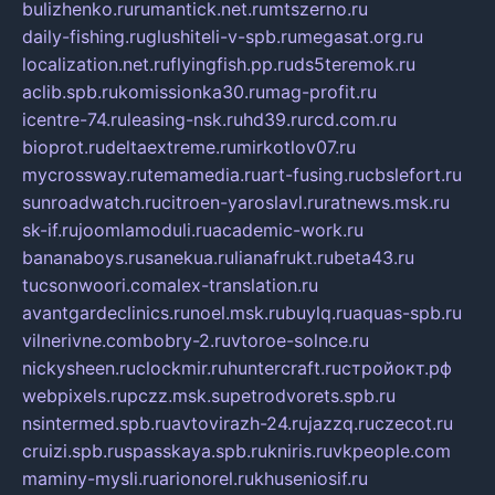
bulizhenko.ru
rumantick.net.ru
mtszerno.ru
daily-fishing.ru
glushiteli-v-spb.ru
megasat.org.ru
localization.net.ru
flyingfish.pp.ru
ds5teremok.ru
aclib.spb.ru
komissionka30.ru
mag-profit.ru
icentre-74.ru
leasing-nsk.ru
hd39.ru
rcd.com.ru
bioprot.ru
deltaextreme.ru
mirkotlov07.ru
mycrossway.ru
temamedia.ru
art-fusing.ru
cbslefort.ru
sunroadwatch.ru
citroen-yaroslavl.ru
ratnews.msk.ru
sk-if.ru
joomlamoduli.ru
academic-work.ru
bananaboys.ru
sanekua.ru
lianafrukt.ru
beta43.ru
tucsonwoori.com
alex-translation.ru
avantgardeclinics.ru
noel.msk.ru
buylq.ru
aquas-spb.ru
vilnerivne.com
bobry-2.ru
vtoroe-solnce.ru
nickysheen.ru
clockmir.ru
huntercraft.ru
стройокт.рф
webpixels.ru
pczz.msk.su
petrodvorets.spb.ru
nsintermed.spb.ru
avtovirazh-24.ru
jazzq.ru
czecot.ru
cruizi.spb.ru
spasskaya.spb.ru
kniris.ru
vkpeople.com
maminy-mysli.ru
arionorel.ru
khuseniosif.ru