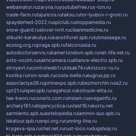
webamator.ru
zaryna.ru
youtubefree.ru
x-ton.ru
trade-farm.ru
tajuncos.ru
taksu.ru
tor-lyubov-i-grom.ru
spayderhed-2022.ru
splclub.ru
stoppamedia.ru
snow-guard.ru
slovar-ivrit.ru
cleanmedicine.ru
shkurki-karakulya.ru
kanotiforet.spb.ru
tutmassage.ru
ecolog.org.ru
praga.spb.ru
falcorussia.ru
autodoctorservis.ru
kamertondom.spb.ru
net-life.net.ru
avto-vozim.ru
sakhcamera.ru
alliance-electro.spb.ru
stroyavt.ru
controlweb1.ru
tdsak74.ru
kinzozo-ru.ru
kvotka.ru
iron-snab.ru
costa-bella.ru
eugrus.pp.ru
associaciya39.ru
primexpo.spb.ru
bezmorchin.ru
ia2.ru
cpt21.ru
ispecspb.ru
regahost.ru
kolosok-elita.ru
tae-kwon.ru
consrio.com.ru
insiam.ru
avegainfo.ru
archery161.ru
bigencyclica.ru
vlast16.ru
korru.net
sarmiento.spb.su
extelopedia.ru
lammin-suo.spb.ru
iskatour.spb.ru
snpi.org.ru
running-line.ru
krygeva-spa.ru
chel.net.ru
rust-loco.ru
dugshop.ru
hl-beta.spb.ru
school494.spb.ru
mymubaby.ru