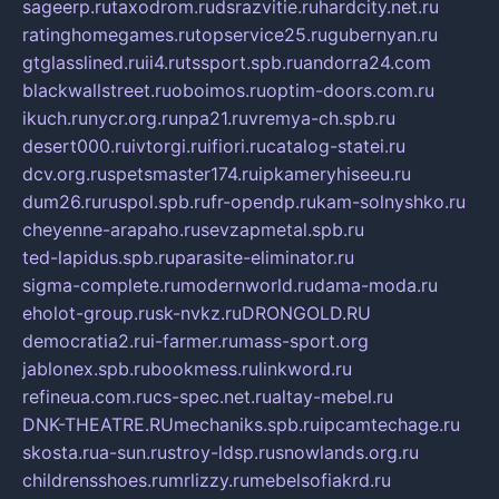
sageerp.ru
taxodrom.ru
dsrazvitie.ru
hardcity.net.ru
ratinghomegames.ru
topservice25.ru
gubernyan.ru
gtglasslined.ru
ii4.ru
tssport.spb.ru
andorra24.com
blackwallstreet.ru
oboimos.ru
optim-doors.com.ru
ikuch.ru
nycr.org.ru
npa21.ru
vremya-ch.spb.ru
desert000.ru
ivtorgi.ru
ifiori.ru
catalog-statei.ru
dcv.org.ru
spetsmaster174.ru
ipkameryhiseeu.ru
dum26.ru
ruspol.spb.ru
fr-opendp.ru
kam-solnyshko.ru
cheyenne-arapaho.ru
sevzapmetal.spb.ru
ted-lapidus.spb.ru
parasite-eliminator.ru
sigma-complete.ru
modernworld.ru
dama-moda.ru
eholot-group.ru
sk-nvkz.ru
DRONGOLD.RU
democratia2.ru
i-farmer.ru
mass-sport.org
jablonex.spb.ru
bookmess.ru
linkword.ru
refineua.com.ru
cs-spec.net.ru
altay-mebel.ru
DNK-THEATRE.RU
mechaniks.spb.ru
ipcamtechage.ru
skosta.ru
a-sun.ru
stroy-ldsp.ru
snowlands.org.ru
childrensshoes.ru
mrlizzy.ru
mebelsofiakrd.ru