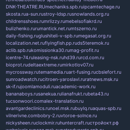
DNK-THEATRE.RU
mechaniks.spb.ru
ipcamtechage.ru
skosta.ru
a-sun.ru
stroy-ldsp.ru
snowlands.org.ru
childrensshoes.ru
mrlizzy.ru
mebelsofiakrd.ru
bulizhenko.ru
rumantick.net.ru
mtszerno.ru
daily-fishing.ru
glushiteli-v-spb.ru
megasat.org.ru
localization.net.ru
flyingfish.pp.ru
ds5teremok.ru
aclib.spb.ru
komissionka30.ru
mag-profit.ru
icentre-74.ru
leasing-nsk.ru
hd39.ru
rcd.com.ru
bioprot.ru
deltaextreme.ru
mirkotlov07.ru
mycrossway.ru
temamedia.ru
art-fusing.ru
cbslefort.ru
sunroadwatch.ru
citroen-yaroslavl.ru
ratnews.msk.ru
sk-if.ru
joomlamoduli.ru
academic-work.ru
bananaboys.ru
sanekua.ru
lianafrukt.ru
beta43.ru
tucsonwoori.com
alex-translation.ru
avantgardeclinics.ru
noel.msk.ru
buylq.ru
aquas-spb.ru
vilnerivne.com
bobry-2.ru
vtoroe-solnce.ru
nickysheen.ru
clockmir.ru
huntercraft.ru
стройокт.рф