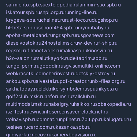
sarmiento.spb.su
extelopedia.ru
lammin-suo.spb.ru
iskatour.spb.ru
snpi.org.ru
running-line.ru
krygeva-spa.ru
chel.net.ru
rust-loco.ru
dugshop.ru
hl-beta.spb.ru
school494.spb.ru
mymubaby.ru
epoha-metalband.ru
ngr.spb.ru
rusgosnews.com
dieselvostok.ru
24hostel.msk.ru
w-dev.ru
f-ship.ru
regsmi.ru
filmnetwork.ru
malinasp.ru
kinosvin.ru
h2o-salon.ru
malutkayork.ru
deltaprim.spb.ru
tango-perm.ru
gooddir.ru
sgv.su
multiki-online.com
webkrasotki.com
cherinvest.ru
detskiy-ostrov.ru
ankou.spb.ru
alvesta1.ru
pdf-creator.ru
nix-files.org.ru
sakhatoday.ru
elektrikersymboler.ru
sputnikyes.ru
golf2club.msk.ru
aeforums.ru
zallclub.ru
multimodal.msk.ru
habaigry.ru
haikko.ru
sobakopedia.ru
isz-fest.ru
ewnc.info
screensaver-clock.net.ru
volnav.spb.ru
comnat.ru
npf.net.ru
7bit.pp.ru
kalugatur.ru
tesiaes.ru
card.com.ru
kazanka.spb.ru
gildiya-kuznecov.ru
kameryboavision.ru