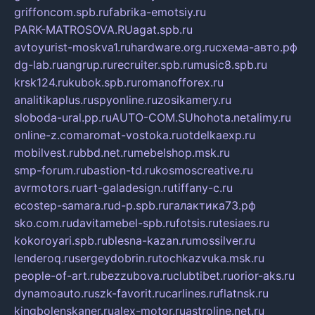
griffoncom.spb.ru
fabrika-emotsiy.ru
PARK-MATROSOVA.RU
agat.spb.ru
avtoyurist-moskva1.ru
hardware.org.ru
схема-авто.рф
dg-lab.ru
angrup.ru
recruiter.spb.ru
music8.spb.ru
krsk124.ru
kubok.spb.ru
romanofforex.ru
analitikaplus.ru
spyonline.ru
zosikamery.ru
sloboda-ural.pp.ru
AUTO-COM.SU
hohota.net
alimy.ru
online-z.com
aromat-vostoka.ru
otdelkaexp.ru
mobilvest.ru
bbd.net.ru
mebelshop.msk.ru
smp-forum.ru
bastion-td.ru
kosmoscreative.ru
avrmotors.ru
art-galadesign.ru
tiffany-c.ru
ecostep-samara.ru
d-p.spb.ru
галактика73.рф
sko.com.ru
davitamebel-spb.ru
fotsis.ru
tesiaes.ru
kokoroyari.spb.ru
blesna-kazan.ru
mossilver.ru
lenderoq.ru
sergeydobrin.ru
tochkazvuka.msk.ru
people-of-art.ru
bezzubova.ru
clubtibet.ru
orior-aks.ru
dynamoauto.ru
szk-favorit.ru
carlines.ru
flatnsk.ru
kingbolenskaner.ru
alex-motor.ru
astroline.net.ru