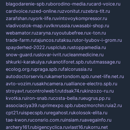
blagodarenie-spb.ru
borodino-media.ru
card-voice.ru
cardvoice.ru
zed-online.ru
zvonitut.ru
zebra-tlt.ru
zarafshan.ru
york-life.ru
vintovoykompressor.ru
vladivostok-map.ru
vlknrussia.ru
wasabi-shop.ru
webamator.ru
zaryna.ru
youtubefree.ru
x-ton.ru
trade-farm.ru
tajuncos.ru
taksu.ru
tor-lyubov-i-grom.ru
spayderhed-2022.ru
splclub.ru
stoppamedia.ru
snow-guard.ru
slovar-ivrit.ru
cleanmedicine.ru
shkurki-karakulya.ru
kanotiforet.spb.ru
tutmassage.ru
ecolog.org.ru
praga.spb.ru
falcorussia.ru
autodoctorservis.ru
kamertondom.spb.ru
net-life.net.ru
avto-vozim.ru
sakhcamera.ru
alliance-electro.spb.ru
stroyavt.ru
controlweb1.ru
tdsak74.ru
kinzozo-ru.ru
kvotka.ru
iron-snab.ru
costa-bella.ru
eugrus.pp.ru
associaciya39.ru
primexpo.spb.ru
bezmorchin.ru
ia2.ru
cpt21.ru
ispecspb.ru
regahost.ru
kolosok-elita.ru
tae-kwon.ru
consrio.com.ru
insiam.ru
avegainfo.ru
archery161.ru
bigencyclica.ru
vlast16.ru
korru.net