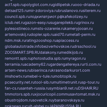
act1.spb.ru
polyglot.com.ru
gidlipetsk.ru
ooo-driada.ru
detsad125.ru
mir-zdoroviya.ru
bruslanovo.ru
siterem.ru
council.spb.ru
лодкипатриот.рф
kafekolizey.ru
iclub.net.ru
gazon-easy.ru
sugarepilekb.ru
grinox.ru
pylesostineco.ru
msts-ozarenie.ru
kameryjooan.ru
artemovskij.ru
dopler.spb.ru
aid70.ru
metall-perm.ru
ndm.msk.ru
ratingzooshop.ru
apiaccess.ru
globalautotrade.info
bezverhovskoe.ru
drsschool.ru
ZOOSMART.SPB.RU
dalakony.ru
medikijob.ru
remontt.spb.ru
photostudia.spb.ru
myragon.ru
terramia.ru
academy62.ru
gardengallereya.ru
rti.com.ru
artem-news.ru
biserinca.ru
krasnodarkurort.com
imshowtv.ru
mebel-v-tule.ru
mobtopik.ru
pcsecurity.net.ru
tool-sib.ru
multimetrunit.ru
sp-tour.ru
fan-cs.ru
santeh-russia.ru
symbian9.net.ru
DSHAIR.RU
tmmotors.spb.ru
xjocuricopii.com
musavtomat.msk.ru
obustrojdom.ru
sovetcik.ru
ybaranovskaya.ru
ppknews.ru
cult-alshei.ru
JAPANRUSSIA.RU