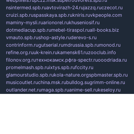
webpixels.ru
pczz.msk.su
petrodvorets.spb.ru
nsintermed.spb.ru
avtovirazh-24.ru
jazzq.ru
czecot.ru
cruizi.spb.ru
spasskaya.spb.ru
kniris.ru
vkpeople.com
maminy-mysli.ru
arionorel.ru
khuseniosif.ru
dotmediacup.spb.ru
mebel-tiraspol.ru
all-books.biz
vmauto.spb.ru
shop-astyle.ru
derevo-s.ru
contrinform.ru
gutserial.ru
mdrussia.spb.ru
monod.ru
refine.org.ru
uk-krein.ru
kamensk61.ru
zooclub.info
filonov.org.ru
технокамск.рф
ra-spectr.ru
ooodriada.ru
promelmash.spb.ru
ixtys.spb.ru
fccity.ru
glamourstudio.spb.ru
kola-nature.org
spbmaster.spb.ru
musicoutlet.ru
china.msk.ru
bulldog.su
grimm-online.ru
outlander.net.ru
maga.spb.ru
anime-sell.ru
keseloy.ru
газприборсервис.рф
karmin.spb.ru
shekswood.ru
tischlermebel.ru
automall66.ru
mag-vladimir.ru
yardbar.ru
kiwitour.spb.ru
indesign.com.ru
freestylemebel.ru
bany-samara.ru
rsei.ru
naidisvoyput.ru
mgsn-invest.ru
ipkamerasannce.ru