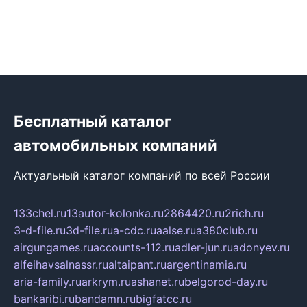
Бесплатный каталог
автомобильных компаний
Актуальный каталог компаний по всей России
133chel.ru
13autor-kolonka.ru
2864420.ru
2rich.ru
3-d-file.ru
3d-file.ru
a-cdc.ru
aalse.ru
a380club.ru
airgungames.ru
accounts-112.ru
adler-jun.ru
adonyev.ru
alfeihavsalnassr.ru
altaipant.ru
argentinamia.ru
aria-family.ru
arkrym.ru
ashanet.ru
belgorod-day.ru
bankaribi.ru
bandamn.ru
bigfatcc.ru