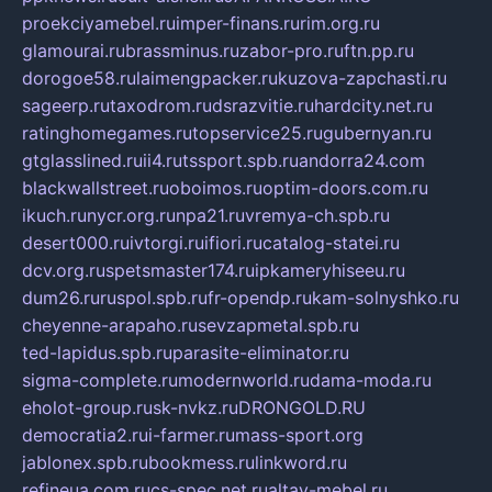
proekciyamebel.ru
imper-finans.ru
rim.org.ru
glamourai.ru
brassminus.ru
zabor-pro.ru
ftn.pp.ru
dorogoe58.ru
laimengpacker.ru
kuzova-zapchasti.ru
sageerp.ru
taxodrom.ru
dsrazvitie.ru
hardcity.net.ru
ratinghomegames.ru
topservice25.ru
gubernyan.ru
gtglasslined.ru
ii4.ru
tssport.spb.ru
andorra24.com
blackwallstreet.ru
oboimos.ru
optim-doors.com.ru
ikuch.ru
nycr.org.ru
npa21.ru
vremya-ch.spb.ru
desert000.ru
ivtorgi.ru
ifiori.ru
catalog-statei.ru
dcv.org.ru
spetsmaster174.ru
ipkameryhiseeu.ru
dum26.ru
ruspol.spb.ru
fr-opendp.ru
kam-solnyshko.ru
cheyenne-arapaho.ru
sevzapmetal.spb.ru
ted-lapidus.spb.ru
parasite-eliminator.ru
sigma-complete.ru
modernworld.ru
dama-moda.ru
eholot-group.ru
sk-nvkz.ru
DRONGOLD.RU
democratia2.ru
i-farmer.ru
mass-sport.org
jablonex.spb.ru
bookmess.ru
linkword.ru
refineua.com.ru
cs-spec.net.ru
altay-mebel.ru