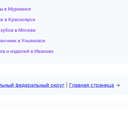
бы в Мурманск
ик в Красноярск
 зубов в Москва
равочник в Ульяновск
лов и изделий в Иваново
альный федеральный округ
|
Главная страница
→