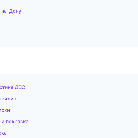
-на-Дону
остика ДВС
етейлинг
иски
 и покраска
ска