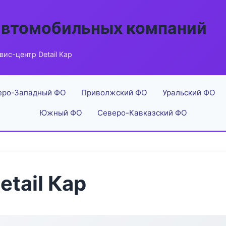
автомобильных компаний
вис-центр Detail Кар
еро-Западный ФО
Приволжский ФО
Уральский ФО
Южный ФО
Северо-Кавказский ФО
tail Кар