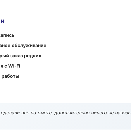
ми
запись
вное обслуживание
рый заказ редких
 с Wi‑Fi
е работы
сделали всё по смете, дополнительно ничего не навязы