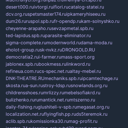
desert000.ru
ivtorgi.ru
ifiori.ru
catalog-statei.ru
dcv.org.ru
spetsmaster174.ru
ipkameryhiseeu.ru
dum26.ru
ruspol.spb.ru
fr-opendp.ru
kam-solnyshko.ru
cheyenne-arapaho.ru
sevzapmetal.spb.ru
ted-lapidus.spb.ru
parasite-eliminator.ru
sigma-complete.ru
modernworld.ru
dama-moda.ru
eholot-group.ru
sk-nvkz.ru
DRONGOLD.RU
democratia2.ru
i-farmer.ru
mass-sport.org
jablonex.spb.ru
bookmess.ru
linkword.ru
refineua.com.ru
cs-spec.net.ru
altay-mebel.ru
DNK-THEATRE.RU
mechaniks.spb.ru
ipcamtechage.ru
skosta.ru
a-sun.ru
stroy-ldsp.ru
snowlands.org.ru
childrensshoes.ru
mrlizzy.ru
mebelsofiakrd.ru
bulizhenko.ru
rumantick.net.ru
mtszerno.ru
daily-fishing.ru
glushiteli-v-spb.ru
megasat.org.ru
localization.net.ru
flyingfish.pp.ru
ds5teremok.ru
aclib.spb.ru
komissionka30.ru
mag-profit.ru