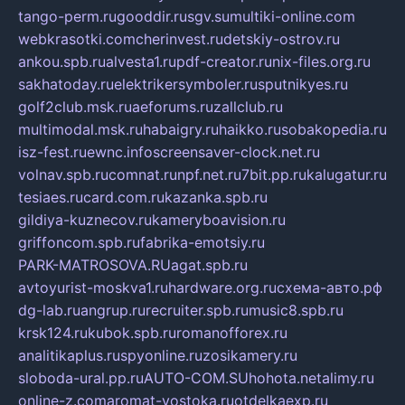
tango-perm.ru
gooddir.ru
sgv.su
multiki-online.com
webkrasotki.com
cherinvest.ru
detskiy-ostrov.ru
ankou.spb.ru
alvesta1.ru
pdf-creator.ru
nix-files.org.ru
sakhatoday.ru
elektrikersymboler.ru
sputnikyes.ru
golf2club.msk.ru
aeforums.ru
zallclub.ru
multimodal.msk.ru
habaigry.ru
haikko.ru
sobakopedia.ru
isz-fest.ru
ewnc.info
screensaver-clock.net.ru
volnav.spb.ru
comnat.ru
npf.net.ru
7bit.pp.ru
kalugatur.ru
tesiaes.ru
card.com.ru
kazanka.spb.ru
gildiya-kuznecov.ru
kameryboavision.ru
griffoncom.spb.ru
fabrika-emotsiy.ru
PARK-MATROSOVA.RU
agat.spb.ru
avtoyurist-moskva1.ru
hardware.org.ru
схема-авто.рф
dg-lab.ru
angrup.ru
recruiter.spb.ru
music8.spb.ru
krsk124.ru
kubok.spb.ru
romanofforex.ru
analitikaplus.ru
spyonline.ru
zosikamery.ru
sloboda-ural.pp.ru
AUTO-COM.SU
hohota.net
alimy.ru
online-z.com
aromat-vostoka.ru
otdelkaexp.ru