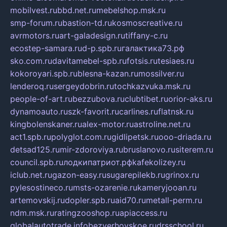
mobilvest.ru
bbd.net.ru
mebelshop.msk.ru
smp-forum.ru
bastion-td.ru
kosmoscreative.ru
avrmotors.ru
art-galadesign.ru
tiffany-c.ru
ecostep-samara.ru
d-p.spb.ru
галактика73.рф
sko.com.ru
davitamebel-spb.ru
fotsis.ru
tesiaes.ru
kokoroyari.spb.ru
blesna-kazan.ru
mossilver.ru
lenderoq.ru
sergeydobrin.ru
tochkazvuka.msk.ru
people-of-art.ru
bezzubova.ru
clubtibet.ru
orior-aks.ru
dynamoauto.ru
szk-favorit.ru
carlines.ru
flatnsk.ru
kingbolenskaner.ru
alex-motor.ru
astroline.net.ru
act1.spb.ru
polyglot.com.ru
gidlipetsk.ru
ooo-driada.ru
detsad125.ru
mir-zdoroviya.ru
bruslanovo.ru
siterem.ru
council.spb.ru
лодкипатриот.рф
kafekolizey.ru
iclub.net.ru
gazon-easy.ru
sugarepilekb.ru
grinox.ru
pylesostineco.ru
msts-ozarenie.ru
kameryjooan.ru
artemovskij.ru
dopler.spb.ru
aid70.ru
metall-perm.ru
ndm.msk.ru
ratingzooshop.ru
apiaccess.ru
globalautotrade.info
bezverhovskoe.ru
drsschool.ru