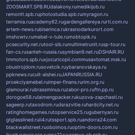
ZOOSMART.SPB.RU
dalakony.ru
medikijob.ru
remontt.spb.ru
photostudia.spb.ru
myragon.ru
terramia.ru
academy62.ru
gardengallereya.ru
rti.com.ru
artem-news.ru
biserinca.ru
krasnodarkurort.com
imshowtv.ru
mebel-v-tule.ru
mobtopik.ru
pcsecurity.net.ru
tool-sib.ru
multimetrunit.ru
sp-tour.ru
fan-cs.ru
santeh-russia.ru
symbian9.net.ru
DSHAIR.RU
tmmotors.spb.ru
xjocuricopii.com
musavtomat.msk.ru
obustrojdom.ru
sovetcik.ru
ybaranovskaya.ru
ppknews.ru
cult-alshei.ru
JAPANRUSSIA.RU
proekciyamebel.ru
imper-finans.ru
rim.org.ru
glamourai.ru
brassminus.ru
zabor-pro.ru
ftn.pp.ru
dorogoe58.ru
laimengpacker.ru
kuzova-zapchasti.ru
sageerp.ru
taxodrom.ru
dsrazvitie.ru
hardcity.net.ru
ratinghomegames.ru
topservice25.ru
gubernyan.ru
gtglasslined.ru
ii4.ru
tssport.spb.ru
andorra24.com
blackwallstreet.ru
oboimos.ru
optim-doors.com.ru
ikuch.ru
nycr.org.ru
npa21.ru
vremya-ch.spb.ru