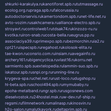
shkurki-karakulya.ru
kanotiforet.spb.ru
tutmassage.ru
ecolog.org.ru
praga.spb.ru
falcorussia.ru
autodoctorservis.ru
kamertondom.spb.ru
net-life.net.ru
avto-vozim.ru
sakhcamera.ru
alliance-electro.spb.ru
stroyavt.ru
controlweb1.ru
tdsak74.ru
kinzozo-ru.ru
kvotka.ru
iron-snab.ru
costa-bella.ru
eugrus.pp.ru
associaciya39.ru
primexpo.spb.ru
bezmorchin.ru
ia2.ru
cpt21.ru
ispecspb.ru
regahost.ru
kolosok-elita.ru
tae-kwon.ru
consrio.com.ru
insiam.ru
avegainfo.ru
archery161.ru
bigencyclica.ru
vlast16.ru
korru.net
sarmiento.spb.su
extelopedia.ru
lammin-suo.spb.ru
iskatour.spb.ru
snpi.org.ru
running-line.ru
krygeva-spa.ru
chel.net.ru
rust-loco.ru
dugshop.ru
hl-beta.spb.ru
school494.spb.ru
mymubaby.ru
epoha-metalband.ru
ngr.spb.ru
rusgosnews.com
dieselvostok.ru
24hostel.msk.ru
w-dev.ru
f-ship.ru
regsmi.ru
filmnetwork.ru
malinasp.ru
kinosvin.ru
h2o-salon.ru
malutkayork.ru
deltaprim.spb.ru