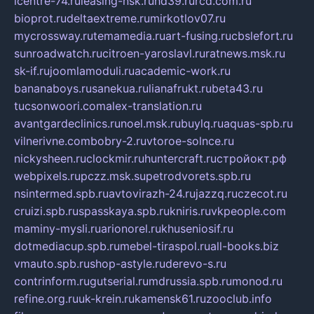
icentre-74.ru
leasing-nsk.ru
hd39.ru
rcd.com.ru
bioprot.ru
deltaextreme.ru
mirkotlov07.ru
mycrossway.ru
temamedia.ru
art-fusing.ru
cbslefort.ru
sunroadwatch.ru
citroen-yaroslavl.ru
ratnews.msk.ru
sk-if.ru
joomlamoduli.ru
academic-work.ru
bananaboys.ru
sanekua.ru
lianafrukt.ru
beta43.ru
tucsonwoori.com
alex-translation.ru
avantgardeclinics.ru
noel.msk.ru
buylq.ru
aquas-spb.ru
vilnerivne.com
bobry-2.ru
vtoroe-solnce.ru
nickysheen.ru
clockmir.ru
huntercraft.ru
стройокт.рф
webpixels.ru
pczz.msk.su
petrodvorets.spb.ru
nsintermed.spb.ru
avtovirazh-24.ru
jazzq.ru
czecot.ru
cruizi.spb.ru
spasskaya.spb.ru
kniris.ru
vkpeople.com
maminy-mysli.ru
arionorel.ru
khuseniosif.ru
dotmediacup.spb.ru
mebel-tiraspol.ru
all-books.biz
vmauto.spb.ru
shop-astyle.ru
derevo-s.ru
contrinform.ru
gutserial.ru
mdrussia.spb.ru
monod.ru
refine.org.ru
uk-krein.ru
kamensk61.ru
zooclub.info