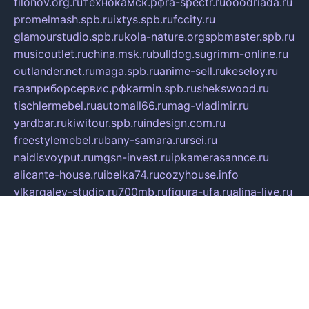
filonov.org.ru
технокамск.рф
ra-spectr.ru
ooodriada.ru
promelmash.spb.ru
ixtys.spb.ru
fccity.ru
glamourstudio.spb.ru
kola-nature.org
spbmaster.spb.ru
musicoutlet.ru
china.msk.ru
bulldog.su
grimm-online.ru
outlander.net.ru
maga.spb.ru
anime-sell.ru
keseloy.ru
газприборсервис.рф
karmin.spb.ru
shekswood.ru
tischlermebel.ru
automall66.ru
mag-vladimir.ru
yardbar.ru
kiwitour.spb.ru
indesign.com.ru
freestylemebel.ru
bany-samara.ru
rsei.ru
naidisvoyput.ru
mgsn-invest.ru
ipkamerasannce.ru
alicante-house.ru
ibelka74.ru
cozyhouse.info
vlkargalev-studio.ru
700mb.ru
figura-ufa.ru
alina-live.ru
belarusiannews.ru
womenknow.ru
dos-vniimk.ru
sega.net.ru
dv.net.ru
phenomenonsofhistory.com
telesputnik.net.ru
wall.pp.ru
pylesosroidmi.ru
gtc-clan.ru
cligs.ru
bibikazap.ru
popova.org.ru
netwhistler.spb.ru
bellvil.ru
bonzon.ru
iss-vladik.ru
defiparis.net.ru
las-gryzas.ru
amku.ru