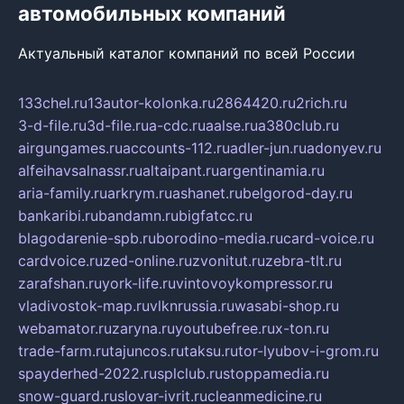
автомобильных компаний
Актуальный каталог компаний по всей России
133chel.ru
13autor-kolonka.ru
2864420.ru
2rich.ru
3-d-file.ru
3d-file.ru
a-cdc.ru
aalse.ru
a380club.ru
airgungames.ru
accounts-112.ru
adler-jun.ru
adonyev.ru
alfeihavsalnassr.ru
altaipant.ru
argentinamia.ru
aria-family.ru
arkrym.ru
ashanet.ru
belgorod-day.ru
bankaribi.ru
bandamn.ru
bigfatcc.ru
blagodarenie-spb.ru
borodino-media.ru
card-voice.ru
cardvoice.ru
zed-online.ru
zvonitut.ru
zebra-tlt.ru
zarafshan.ru
york-life.ru
vintovoykompressor.ru
vladivostok-map.ru
vlknrussia.ru
wasabi-shop.ru
webamator.ru
zaryna.ru
youtubefree.ru
x-ton.ru
trade-farm.ru
tajuncos.ru
taksu.ru
tor-lyubov-i-grom.ru
spayderhed-2022.ru
splclub.ru
stoppamedia.ru
snow-guard.ru
slovar-ivrit.ru
cleanmedicine.ru