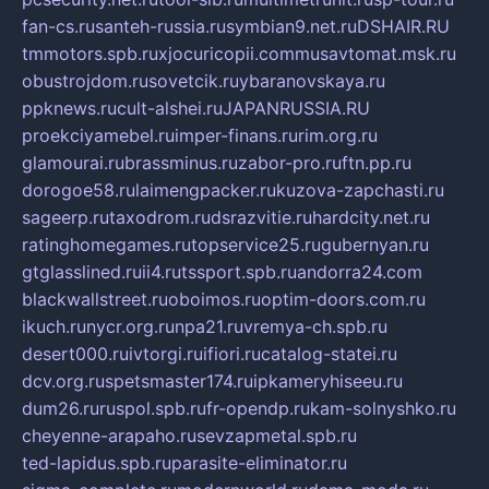
fan-cs.ru
santeh-russia.ru
symbian9.net.ru
DSHAIR.RU
tmmotors.spb.ru
xjocuricopii.com
musavtomat.msk.ru
obustrojdom.ru
sovetcik.ru
ybaranovskaya.ru
ppknews.ru
cult-alshei.ru
JAPANRUSSIA.RU
proekciyamebel.ru
imper-finans.ru
rim.org.ru
glamourai.ru
brassminus.ru
zabor-pro.ru
ftn.pp.ru
dorogoe58.ru
laimengpacker.ru
kuzova-zapchasti.ru
sageerp.ru
taxodrom.ru
dsrazvitie.ru
hardcity.net.ru
ratinghomegames.ru
topservice25.ru
gubernyan.ru
gtglasslined.ru
ii4.ru
tssport.spb.ru
andorra24.com
blackwallstreet.ru
oboimos.ru
optim-doors.com.ru
ikuch.ru
nycr.org.ru
npa21.ru
vremya-ch.spb.ru
desert000.ru
ivtorgi.ru
ifiori.ru
catalog-statei.ru
dcv.org.ru
spetsmaster174.ru
ipkameryhiseeu.ru
dum26.ru
ruspol.spb.ru
fr-opendp.ru
kam-solnyshko.ru
cheyenne-arapaho.ru
sevzapmetal.spb.ru
ted-lapidus.spb.ru
parasite-eliminator.ru