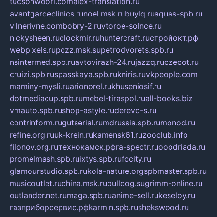
tucsonwoori.com
alex-translation.ru
avantgardeclinics.ru
noel.msk.ru
buylq.ru
aquas-spb.ru
vilnerivne.com
bobry-2.ru
vtoroe-solnce.ru
nickysheen.ru
clockmir.ru
huntercraft.ru
стройокт.рф
webpixels.ru
pczz.msk.su
petrodvorets.spb.ru
nsintermed.spb.ru
avtovirazh-24.ru
jazzq.ru
czecot.ru
cruizi.spb.ru
spasskaya.spb.ru
kniris.ru
vkpeople.com
maminy-mysli.ru
arionorel.ru
khuseniosif.ru
dotmediacup.spb.ru
mebel-tiraspol.ru
all-books.biz
vmauto.spb.ru
shop-astyle.ru
derevo-s.ru
contrinform.ru
gutserial.ru
mdrussia.spb.ru
monod.ru
refine.org.ru
uk-krein.ru
kamensk61.ru
zooclub.info
filonov.org.ru
технокамск.рф
ra-spectr.ru
ooodriada.ru
promelmash.spb.ru
ixtys.spb.ru
fccity.ru
glamourstudio.spb.ru
kola-nature.org
spbmaster.spb.ru
musicoutlet.ru
china.msk.ru
bulldog.su
grimm-online.ru
outlander.net.ru
maga.spb.ru
anime-sell.ru
keseloy.ru
газприборсервис.рф
karmin.spb.ru
shekswood.ru