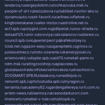
lenderoq.ru
sergeydobrin.ru
tochkazvuka.msk.ru
people-of-art.ru
bezzubova.ru
clubtibet.ru
orior-aks.ru
dynamoauto.ru
szk-favorit.ru
carlines.ru
flatnsk.ru
kingbolenskaner.ru
alex-motor.ru
astroline.net.ru
act1.spb.ru
polyglot.com.ru
gidlipetsk.ru
ooo-driada.ru
detsad125.ru
mir-zdoroviya.ru
bruslanovo.ru
siterem.ru
council.spb.ru
лодкипатриот.рф
kafekolizey.ru
iclub.net.ru
gazon-easy.ru
sugarepilekb.ru
grinox.ru
pylesostineco.ru
msts-ozarenie.ru
kameryjooan.ru
artemovskij.ru
dopler.spb.ru
aid70.ru
metall-perm.ru
ndm.msk.ru
ratingzooshop.ru
apiaccess.ru
globalautotrade.info
bezverhovskoe.ru
drsschool.ru
ZOOSMART.SPB.RU
dalakony.ru
medikijob.ru
remontt.spb.ru
photostudia.spb.ru
myragon.ru
terramia.ru
academy62.ru
gardengallereya.ru
rti.com.ru
artem-news.ru
biserinca.ru
krasnodarkurort.com
imshowtv.ru
mebel-v-tule.ru
mobtopik.ru
pcsecurity.net.ru
tool-sib.ru
multimetrunit.ru
sp-tour.ru