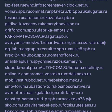
isz-fest.ru
ewnc.info
screensaver-clock.net.ru
volnav.spb.ru
comnat.ru
npf.net.ru
7bit.pp.ru
kalugatur.ru
tesiaes.ru
card.com.ru
kazanka.spb.ru
gildiya-kuznecov.ru
kameryboavision.ru
griffoncom.spb.ru
fabrika-emotsiy.ru
PARK-MATROSOVA.RU
agat.spb.ru
avtoyurist-moskva1.ru
hardware.org.ru
схема-авто.рф
dg-lab.ru
angrup.ru
recruiter.spb.ru
music8.spb.ru
krsk124.ru
kubok.spb.ru
romanofforex.ru
analitikaplus.ru
spyonline.ru
zosikamery.ru
sloboda-ural.pp.ru
AUTO-COM.SU
hohota.net
alimy.ru
online-z.com
aromat-vostoka.ru
otdelkaexp.ru
mobilvest.ru
bbd.net.ru
mebelshop.msk.ru
smp-forum.ru
bastion-td.ru
kosmoscreative.ru
avrmotors.ru
art-galadesign.ru
tiffany-c.ru
ecostep-samara.ru
d-p.spb.ru
галактика73.рф
sko.com.ru
davitamebel-spb.ru
fotsis.ru
tesiaes.ru
kokoroyari.spb.ru
blesna-kazan.ru
mossilver.ru