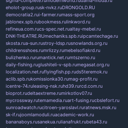
sigma-complete.ru
modernworld.ru
dama-moda.ru
eholot-group.ru
sk-nvkz.ru
DRONGOLD.RU
democratia2.ru
i-farmer.ru
mass-sport.org
jablonex.spb.ru
bookmess.ru
linkword.ru
refineua.com.ru
cs-spec.net.ru
altay-mebel.ru
DNK-THEATRE.RU
mechaniks.spb.ru
ipcamtechage.ru
skosta.ru
a-sun.ru
stroy-ldsp.ru
snowlands.org.ru
childrensshoes.ru
mrlizzy.ru
mebelsofiakrd.ru
bulizhenko.ru
rumantick.net.ru
mtszerno.ru
daily-fishing.ru
glushiteli-v-spb.ru
megasat.org.ru
localization.net.ru
flyingfish.pp.ru
ds5teremok.ru
aclib.spb.ru
komissionka30.ru
mag-profit.ru
icentre-74.ru
leasing-nsk.ru
hd39.ru
rcd.com.ru
bioprot.ru
deltaextreme.ru
mirkotlov07.ru
mycrossway.ru
temamedia.ru
art-fusing.ru
cbslefort.ru
sunroadwatch.ru
citroen-yaroslavl.ru
ratnews.msk.ru
sk-if.ru
joomlamoduli.ru
academic-work.ru
bananaboys.ru
sanekua.ru
lianafrukt.ru
beta43.ru