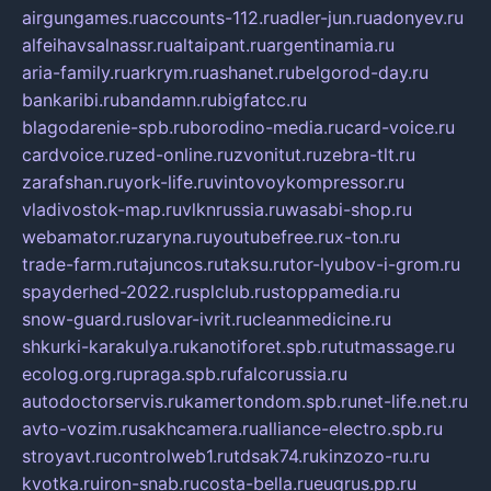
airgungames.ru
accounts-112.ru
adler-jun.ru
adonyev.ru
alfeihavsalnassr.ru
altaipant.ru
argentinamia.ru
aria-family.ru
arkrym.ru
ashanet.ru
belgorod-day.ru
bankaribi.ru
bandamn.ru
bigfatcc.ru
blagodarenie-spb.ru
borodino-media.ru
card-voice.ru
cardvoice.ru
zed-online.ru
zvonitut.ru
zebra-tlt.ru
zarafshan.ru
york-life.ru
vintovoykompressor.ru
vladivostok-map.ru
vlknrussia.ru
wasabi-shop.ru
webamator.ru
zaryna.ru
youtubefree.ru
x-ton.ru
trade-farm.ru
tajuncos.ru
taksu.ru
tor-lyubov-i-grom.ru
spayderhed-2022.ru
splclub.ru
stoppamedia.ru
snow-guard.ru
slovar-ivrit.ru
cleanmedicine.ru
shkurki-karakulya.ru
kanotiforet.spb.ru
tutmassage.ru
ecolog.org.ru
praga.spb.ru
falcorussia.ru
autodoctorservis.ru
kamertondom.spb.ru
net-life.net.ru
avto-vozim.ru
sakhcamera.ru
alliance-electro.spb.ru
stroyavt.ru
controlweb1.ru
tdsak74.ru
kinzozo-ru.ru
kvotka.ru
iron-snab.ru
costa-bella.ru
eugrus.pp.ru