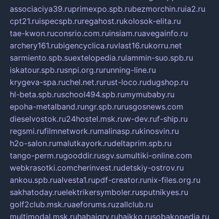
associaciya39.ru
primexpo.spb.ru
bezmorchin.ru
ia2.ru
cpt21.ru
ispecspb.ru
regahost.ru
kolosok-elita.ru
tae-kwon.ru
consrio.com.ru
insiam.ru
avegainfo.ru
archery161.ru
bigencyclica.ru
vlast16.ru
korru.net
sarmiento.spb.su
extelopedia.ru
lammin-suo.spb.ru
iskatour.spb.ru
snpi.org.ru
running-line.ru
krygeva-spa.ru
chel.net.ru
rust-loco.ru
dugshop.ru
hl-beta.spb.ru
school494.spb.ru
mymubaby.ru
epoha-metalband.ru
ngr.spb.ru
rusgosnews.com
dieselvostok.ru
24hostel.msk.ru
w-dev.ru
f-ship.ru
regsmi.ru
filmnetwork.ru
malinasp.ru
kinosvin.ru
h2o-salon.ru
malutkayork.ru
deltaprim.spb.ru
tango-perm.ru
gooddir.ru
sgv.su
multiki-online.com
webkrasotki.com
cherinvest.ru
detskiy-ostrov.ru
ankou.spb.ru
alvesta1.ru
pdf-creator.ru
nix-files.org.ru
sakhatoday.ru
elektrikersymboler.ru
sputnikyes.ru
golf2club.msk.ru
aeforums.ru
zallclub.ru
multimodal.msk.ru
habaigry.ru
haikko.ru
sobakopedia.ru