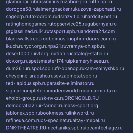
glamourai.ru
brassminus.ru
zabor-pro.ru
ftn.pp.ru
dorogoe58.ru
laimengpacker.ru
kuzova-zapchasti.ru
sageerp.ru
taxodrom.ru
dsrazvitie.ru
hardcity.net.ru
ratinghomegames.ru
topservice25.ru
gubernyan.ru
gtglasslined.ru
ii4.ru
tssport.spb.ru
andorra24.com
blackwallstreet.ru
oboimos.ru
optim-doors.com.ru
ikuch.ru
nycr.org.ru
npa21.ru
vremya-ch.spb.ru
desert000.ru
ivtorgi.ru
ifiori.ru
catalog-statei.ru
dcv.org.ru
spetsmaster174.ru
ipkameryhiseeu.ru
dum26.ru
ruspol.spb.ru
fr-opendp.ru
kam-solnyshko.ru
cheyenne-arapaho.ru
sevzapmetal.spb.ru
ted-lapidus.spb.ru
parasite-eliminator.ru
sigma-complete.ru
modernworld.ru
dama-moda.ru
eholot-group.ru
sk-nvkz.ru
DRONGOLD.RU
democratia2.ru
i-farmer.ru
mass-sport.org
jablonex.spb.ru
bookmess.ru
linkword.ru
refineua.com.ru
cs-spec.net.ru
altay-mebel.ru
DNK-THEATRE.RU
mechaniks.spb.ru
ipcamtechage.ru