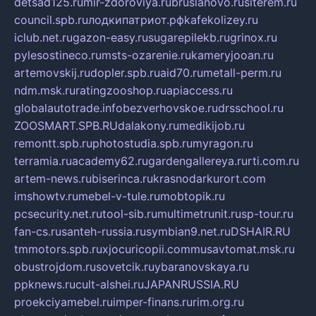
detsad125.ru
mir-zdoroviya.ru
bruslanovo.ru
siterem.ru
council.spb.ru
лодкипатриот.рф
kafekolizey.ru
iclub.net.ru
gazon-easy.ru
sugarepilekb.ru
grinox.ru
pylesostineco.ru
msts-ozarenie.ru
kameryjooan.ru
artemovskij.ru
dopler.spb.ru
aid70.ru
metall-perm.ru
ndm.msk.ru
ratingzooshop.ru
apiaccess.ru
globalautotrade.info
bezverhovskoe.ru
drsschool.ru
ZOOSMART.SPB.RU
dalakony.ru
medikijob.ru
remontt.spb.ru
photostudia.spb.ru
myragon.ru
terramia.ru
academy62.ru
gardengallereya.ru
rti.com.ru
artem-news.ru
biserinca.ru
krasnodarkurort.com
imshowtv.ru
mebel-v-tule.ru
mobtopik.ru
pcsecurity.net.ru
tool-sib.ru
multimetrunit.ru
sp-tour.ru
fan-cs.ru
santeh-russia.ru
symbian9.net.ru
DSHAIR.RU
tmmotors.spb.ru
xjocuricopii.com
musavtomat.msk.ru
obustrojdom.ru
sovetcik.ru
ybaranovskaya.ru
ppknews.ru
cult-alshei.ru
JAPANRUSSIA.RU
proekciyamebel.ru
imper-finans.ru
rim.org.ru