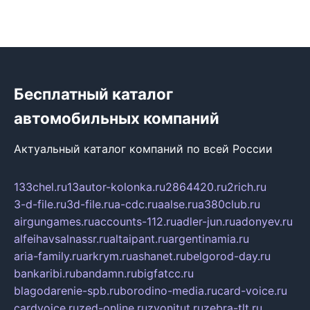
Бесплатный каталог
автомобильных компаний
Актуальный каталог компаний по всей России
133chel.ru
13autor-kolonka.ru
2864420.ru
2rich.ru
3-d-file.ru
3d-file.ru
a-cdc.ru
aalse.ru
a380club.ru
airgungames.ru
accounts-112.ru
adler-jun.ru
adonyev.ru
alfeihavsalnassr.ru
altaipant.ru
argentinamia.ru
aria-family.ru
arkrym.ru
ashanet.ru
belgorod-day.ru
bankaribi.ru
bandamn.ru
bigfatcc.ru
blagodarenie-spb.ru
borodino-media.ru
card-voice.ru
cardvoice.ru
zed-online.ru
zvonitut.ru
zebra-tlt.ru