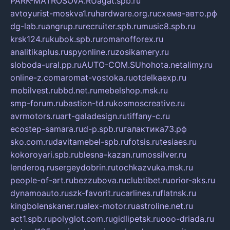
PARK-MATROSOVA.RU
agat.spb.ru
avtoyurist-moskva1.ru
hardware.org.ru
схема-авто.рф
dg-lab.ru
angrup.ru
recruiter.spb.ru
music8.spb.ru
krsk124.ru
kubok.spb.ru
romanofforex.ru
analitikaplus.ru
spyonline.ru
zosikamery.ru
sloboda-ural.pp.ru
AUTO-COM.SU
hohota.net
alimy.ru
online-z.com
aromat-vostoka.ru
otdelkaexp.ru
mobilvest.ru
bbd.net.ru
mebelshop.msk.ru
smp-forum.ru
bastion-td.ru
kosmoscreative.ru
avrmotors.ru
art-galadesign.ru
tiffany-c.ru
ecostep-samara.ru
d-p.spb.ru
галактика73.рф
sko.com.ru
davitamebel-spb.ru
fotsis.ru
tesiaes.ru
kokoroyari.spb.ru
blesna-kazan.ru
mossilver.ru
lenderoq.ru
sergeydobrin.ru
tochkazvuka.msk.ru
people-of-art.ru
bezzubova.ru
clubtibet.ru
orior-aks.ru
dynamoauto.ru
szk-favorit.ru
carlines.ru
flatnsk.ru
kingbolenskaner.ru
alex-motor.ru
astroline.net.ru
act1.spb.ru
polyglot.com.ru
gidlipetsk.ru
ooo-driada.ru