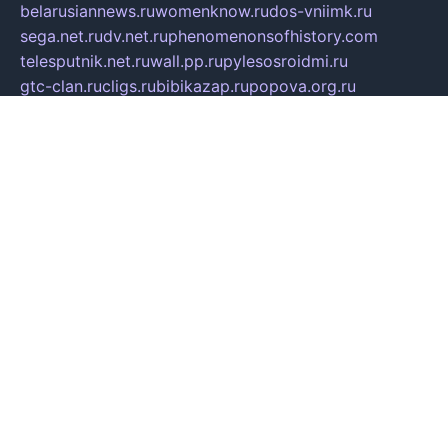
belarusiannews.ru
womenknow.ru
dos-vniimk.ru
sega.net.ru
dv.net.ru
phenomenonsofhistory.com
telesputnik.net.ru
wall.pp.ru
pylesosroidmi.ru
gtc-clan.ru
cligs.ru
bibikazap.ru
popova.org.ru
netwhistler.spb.ru
bellvil.ru
bonzon.ru
iss-vladik.ru
defiparis.net.ru
las-gryzas.ru
amku.ru
electednews.spb.ru
feather.org.ru
spar72.ru
tankiigri.ru
dominus.com.ru
ibtree.ru
sanykool.pp.ru
unixlib.org.ru
menatep.spb.ru
gartenterrassen.ru
printeka.ru
skvozilka.com.ru
parkovka-pub.ru
lovemobi.ru
art-ru.ru
emulatorz.com.ru
alucomp.com.ru
tatforum.com.ru
alternativa-profi.ru
dermakler.ru
artsurvey.ru
aredir.ru
khimspas.ru
centr-maxi.ru
2018r.ru
bort-stomer-defort.ru
professional2.ru
gibsons.ru
artselena.ru
art-pilot.ru
ingredient.spb.ru
npfpolimer.spb.ru
argentum.spb.ru
hom-edu.ru
af-num.ru
cashadvanceamericasev.org
trexp.spb.ru
apteka-gerzena.ru
vasilyevka.msk.ru