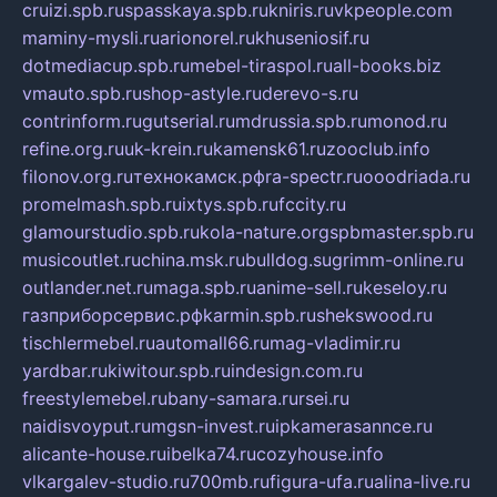
cruizi.spb.ru
spasskaya.spb.ru
kniris.ru
vkpeople.com
maminy-mysli.ru
arionorel.ru
khuseniosif.ru
dotmediacup.spb.ru
mebel-tiraspol.ru
all-books.biz
vmauto.spb.ru
shop-astyle.ru
derevo-s.ru
contrinform.ru
gutserial.ru
mdrussia.spb.ru
monod.ru
refine.org.ru
uk-krein.ru
kamensk61.ru
zooclub.info
filonov.org.ru
технокамск.рф
ra-spectr.ru
ooodriada.ru
promelmash.spb.ru
ixtys.spb.ru
fccity.ru
glamourstudio.spb.ru
kola-nature.org
spbmaster.spb.ru
musicoutlet.ru
china.msk.ru
bulldog.su
grimm-online.ru
outlander.net.ru
maga.spb.ru
anime-sell.ru
keseloy.ru
газприборсервис.рф
karmin.spb.ru
shekswood.ru
tischlermebel.ru
automall66.ru
mag-vladimir.ru
yardbar.ru
kiwitour.spb.ru
indesign.com.ru
freestylemebel.ru
bany-samara.ru
rsei.ru
naidisvoyput.ru
mgsn-invest.ru
ipkamerasannce.ru
alicante-house.ru
ibelka74.ru
cozyhouse.info
vlkargalev-studio.ru
700mb.ru
figura-ufa.ru
alina-live.ru