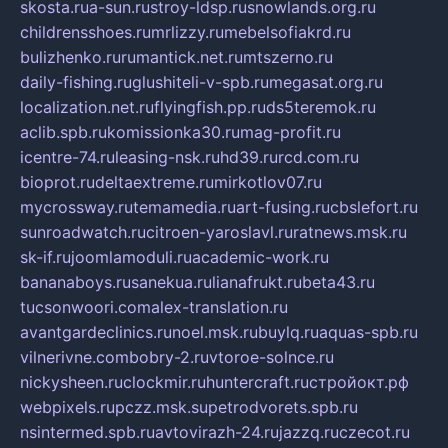
skosta.ru
a-sun.ru
stroy-ldsp.ru
snowlands.org.ru
childrensshoes.ru
mrlizzy.ru
mebelsofiakrd.ru
bulizhenko.ru
rumantick.net.ru
mtszerno.ru
daily-fishing.ru
glushiteli-v-spb.ru
megasat.org.ru
localization.net.ru
flyingfish.pp.ru
ds5teremok.ru
aclib.spb.ru
komissionka30.ru
mag-profit.ru
icentre-74.ru
leasing-nsk.ru
hd39.ru
rcd.com.ru
bioprot.ru
deltaextreme.ru
mirkotlov07.ru
mycrossway.ru
temamedia.ru
art-fusing.ru
cbslefort.ru
sunroadwatch.ru
citroen-yaroslavl.ru
ratnews.msk.ru
sk-if.ru
joomlamoduli.ru
academic-work.ru
bananaboys.ru
sanekua.ru
lianafrukt.ru
beta43.ru
tucsonwoori.com
alex-translation.ru
avantgardeclinics.ru
noel.msk.ru
buylq.ru
aquas-spb.ru
vilnerivne.com
bobry-2.ru
vtoroe-solnce.ru
nickysheen.ru
clockmir.ru
huntercraft.ru
стройокт.рф
webpixels.ru
pczz.msk.su
petrodvorets.spb.ru
nsintermed.spb.ru
avtovirazh-24.ru
jazzq.ru
czecot.ru