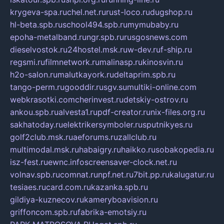
krygeva-spa.ru
chel.net.ru
rust-loco.ru
dugshop.ru
hl-beta.spb.ru
school494.spb.ru
mymubaby.ru
epoha-metalband.ru
ngr.spb.ru
rusgosnews.com
dieselvostok.ru
24hostel.msk.ru
w-dev.ru
f-ship.ru
regsmi.ru
filmnetwork.ru
malinasp.ru
kinosvin.ru
h2o-salon.ru
malutkayork.ru
deltaprim.spb.ru
tango-perm.ru
gooddir.ru
sgv.su
multiki-online.com
webkrasotki.com
cherinvest.ru
detskiy-ostrov.ru
ankou.spb.ru
alvesta1.ru
pdf-creator.ru
nix-files.org.ru
sakhatoday.ru
elektrikersymboler.ru
sputnikyes.ru
golf2club.msk.ru
aeforums.ru
zallclub.ru
multimodal.msk.ru
habaigry.ru
haikko.ru
sobakopedia.ru
isz-fest.ru
ewnc.info
screensaver-clock.net.ru
volnav.spb.ru
comnat.ru
npf.net.ru
7bit.pp.ru
kalugatur.ru
tesiaes.ru
card.com.ru
kazanka.spb.ru
gildiya-kuznecov.ru
kameryboavision.ru
griffoncom.spb.ru
fabrika-emotsiy.ru