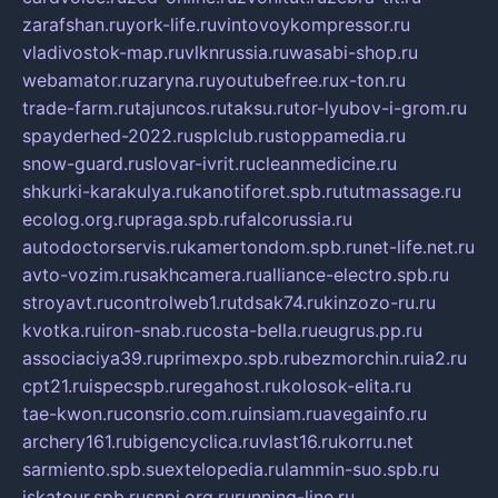
zarafshan.ru
york-life.ru
vintovoykompressor.ru
vladivostok-map.ru
vlknrussia.ru
wasabi-shop.ru
webamator.ru
zaryna.ru
youtubefree.ru
x-ton.ru
trade-farm.ru
tajuncos.ru
taksu.ru
tor-lyubov-i-grom.ru
spayderhed-2022.ru
splclub.ru
stoppamedia.ru
snow-guard.ru
slovar-ivrit.ru
cleanmedicine.ru
shkurki-karakulya.ru
kanotiforet.spb.ru
tutmassage.ru
ecolog.org.ru
praga.spb.ru
falcorussia.ru
autodoctorservis.ru
kamertondom.spb.ru
net-life.net.ru
avto-vozim.ru
sakhcamera.ru
alliance-electro.spb.ru
stroyavt.ru
controlweb1.ru
tdsak74.ru
kinzozo-ru.ru
kvotka.ru
iron-snab.ru
costa-bella.ru
eugrus.pp.ru
associaciya39.ru
primexpo.spb.ru
bezmorchin.ru
ia2.ru
cpt21.ru
ispecspb.ru
regahost.ru
kolosok-elita.ru
tae-kwon.ru
consrio.com.ru
insiam.ru
avegainfo.ru
archery161.ru
bigencyclica.ru
vlast16.ru
korru.net
sarmiento.spb.su
extelopedia.ru
lammin-suo.spb.ru
iskatour.spb.ru
snpi.org.ru
running-line.ru