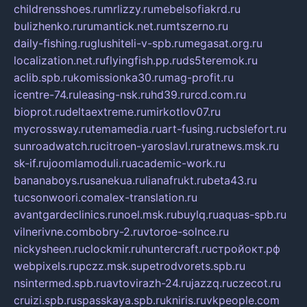
childrensshoes.ru
mrlizzy.ru
mebelsofiakrd.ru
bulizhenko.ru
rumantick.net.ru
mtszerno.ru
daily-fishing.ru
glushiteli-v-spb.ru
megasat.org.ru
localization.net.ru
flyingfish.pp.ru
ds5teremok.ru
aclib.spb.ru
komissionka30.ru
mag-profit.ru
icentre-74.ru
leasing-nsk.ru
hd39.ru
rcd.com.ru
bioprot.ru
deltaextreme.ru
mirkotlov07.ru
mycrossway.ru
temamedia.ru
art-fusing.ru
cbslefort.ru
sunroadwatch.ru
citroen-yaroslavl.ru
ratnews.msk.ru
sk-if.ru
joomlamoduli.ru
academic-work.ru
bananaboys.ru
sanekua.ru
lianafrukt.ru
beta43.ru
tucsonwoori.com
alex-translation.ru
avantgardeclinics.ru
noel.msk.ru
buylq.ru
aquas-spb.ru
vilnerivne.com
bobry-2.ru
vtoroe-solnce.ru
nickysheen.ru
clockmir.ru
huntercraft.ru
стройокт.рф
webpixels.ru
pczz.msk.su
petrodvorets.spb.ru
nsintermed.spb.ru
avtovirazh-24.ru
jazzq.ru
czecot.ru
cruizi.spb.ru
spasskaya.spb.ru
kniris.ru
vkpeople.com