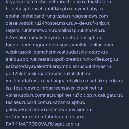
krygeva-spa.ru
chel.net.ru
rust-loco.ru
dugshop.ru
hl-beta.spb.ru
school494.spb.ru
mymubaby.ru
epoha-metalband.ru
ngr.spb.ru
rusgosnews.com
dieselvostok.ru
24hostel.msk.ru
w-dev.ru
f-ship.ru
regsmi.ru
filmnetwork.ru
malinasp.ru
kinosvin.ru
h2o-salon.ru
malutkayork.ru
deltaprim.spb.ru
tango-perm.ru
gooddir.ru
sgv.su
multiki-online.com
webkrasotki.com
cherinvest.ru
detskiy-ostrov.ru
ankou.spb.ru
alvesta1.ru
pdf-creator.ru
nix-files.org.ru
sakhatoday.ru
elektrikersymboler.ru
sputnikyes.ru
golf2club.msk.ru
aeforums.ru
zallclub.ru
multimodal.msk.ru
habaigry.ru
haikko.ru
sobakopedia.ru
isz-fest.ru
ewnc.info
screensaver-clock.net.ru
volnav.spb.ru
comnat.ru
npf.net.ru
7bit.pp.ru
kalugatur.ru
tesiaes.ru
card.com.ru
kazanka.spb.ru
gildiya-kuznecov.ru
kameryboavision.ru
griffoncom.spb.ru
fabrika-emotsiy.ru
PARK-MATROSOVA.RU
agat.spb.ru