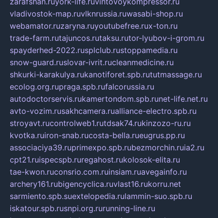
zarafshan.ru
york-life.ru
vintovoykompressor.ru
vladivostok-map.ru
vlknrussia.ru
wasabi-shop.ru
webamator.ru
zaryna.ru
youtubefree.ru
x-ton.ru
trade-farm.ru
tajuncos.ru
taksu.ru
tor-lyubov-i-grom.ru
spayderhed-2022.ru
splclub.ru
stoppamedia.ru
snow-guard.ru
slovar-ivrit.ru
cleanmedicine.ru
shkurki-karakulya.ru
kanotiforet.spb.ru
tutmassage.ru
ecolog.org.ru
praga.spb.ru
falcorussia.ru
autodoctorservis.ru
kamertondom.spb.ru
net-life.net.ru
avto-vozim.ru
sakhcamera.ru
alliance-electro.spb.ru
stroyavt.ru
controlweb1.ru
tdsak74.ru
kinzozo-ru.ru
kvotka.ru
iron-snab.ru
costa-bella.ru
eugrus.pp.ru
associaciya39.ru
primexpo.spb.ru
bezmorchin.ru
ia2.ru
cpt21.ru
ispecspb.ru
regahost.ru
kolosok-elita.ru
tae-kwon.ru
consrio.com.ru
insiam.ru
avegainfo.ru
archery161.ru
bigencyclica.ru
vlast16.ru
korru.net
sarmiento.spb.su
extelopedia.ru
lammin-suo.spb.ru
iskatour.spb.ru
snpi.org.ru
running-line.ru