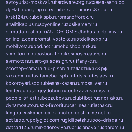
avtoyurist-moskva1.ru
hardware.org.ru
схема-авто.рф
dg-lab.ru
angrup.ru
recruiter.spb.ru
music8.spb.ru
krsk124.ru
kubok.spb.ru
romanofforex.ru
analitikaplus.ru
spyonline.ru
zosikamery.ru
sloboda-ural.pp.ru
AUTO-COM.SU
hohota.net
alimy.ru
online-z.com
aromat-vostoka.ru
otdelkaexp.ru
mobilvest.ru
bbd.net.ru
mebelshop.msk.ru
smp-forum.ru
bastion-td.ru
kosmoscreative.ru
avrmotors.ru
art-galadesign.ru
tiffany-c.ru
ecostep-samara.ru
d-p.spb.ru
галактика73.рф
sko.com.ru
davitamebel-spb.ru
fotsis.ru
tesiaes.ru
kokoroyari.spb.ru
blesna-kazan.ru
mossilver.ru
lenderoq.ru
sergeydobrin.ru
tochkazvuka.msk.ru
people-of-art.ru
bezzubova.ru
clubtibet.ru
orior-aks.ru
dynamoauto.ru
szk-favorit.ru
carlines.ru
flatnsk.ru
kingbolenskaner.ru
alex-motor.ru
astroline.net.ru
act1.spb.ru
polyglot.com.ru
gidlipetsk.ru
ooo-driada.ru
detsad125.ru
mir-zdoroviya.ru
bruslanovo.ru
siterem.ru