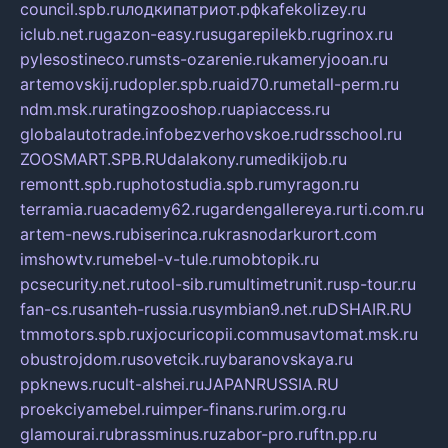
council.spb.ru
лодкипатриот.рф
kafekolizey.ru
iclub.net.ru
gazon-easy.ru
sugarepilekb.ru
grinox.ru
pylesostineco.ru
msts-ozarenie.ru
kameryjooan.ru
artemovskij.ru
dopler.spb.ru
aid70.ru
metall-perm.ru
ndm.msk.ru
ratingzooshop.ru
apiaccess.ru
globalautotrade.info
bezverhovskoe.ru
drsschool.ru
ZOOSMART.SPB.RU
dalakony.ru
medikijob.ru
remontt.spb.ru
photostudia.spb.ru
myragon.ru
terramia.ru
academy62.ru
gardengallereya.ru
rti.com.ru
artem-news.ru
biserinca.ru
krasnodarkurort.com
imshowtv.ru
mebel-v-tule.ru
mobtopik.ru
pcsecurity.net.ru
tool-sib.ru
multimetrunit.ru
sp-tour.ru
fan-cs.ru
santeh-russia.ru
symbian9.net.ru
DSHAIR.RU
tmmotors.spb.ru
xjocuricopii.com
musavtomat.msk.ru
obustrojdom.ru
sovetcik.ru
ybaranovskaya.ru
ppknews.ru
cult-alshei.ru
JAPANRUSSIA.RU
proekciyamebel.ru
imper-finans.ru
rim.org.ru
glamourai.ru
brassminus.ru
zabor-pro.ru
ftn.pp.ru