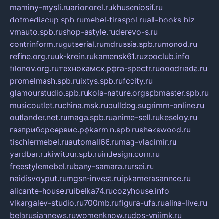
maminy-mysli.ru
arionorel.ru
khuseniosif.ru
dotmediacup.spb.ru
mebel-tiraspol.ru
all-books.biz
vmauto.spb.ru
shop-astyle.ru
derevo-s.ru
contrinform.ru
gutserial.ru
mdrussia.spb.ru
monod.ru
refine.org.ru
uk-krein.ru
kamensk61.ru
zooclub.info
filonov.org.ru
технокамск.рф
ra-spectr.ru
ooodriada.ru
promelmash.spb.ru
ixtys.spb.ru
fccity.ru
glamourstudio.spb.ru
kola-nature.org
spbmaster.spb.ru
musicoutlet.ru
china.msk.ru
bulldog.su
grimm-online.ru
outlander.net.ru
maga.spb.ru
anime-sell.ru
keseloy.ru
газприборсервис.рф
karmin.spb.ru
shekswood.ru
tischlermebel.ru
automall66.ru
mag-vladimir.ru
yardbar.ru
kiwitour.spb.ru
indesign.com.ru
freestylemebel.ru
bany-samara.ru
rsei.ru
naidisvoyput.ru
mgsn-invest.ru
ipkamerasannce.ru
alicante-house.ru
ibelka74.ru
cozyhouse.info
vlkargalev-studio.ru
700mb.ru
figura-ufa.ru
alina-live.ru
belarusiannews.ru
womenknow.ru
dos-vniimk.ru