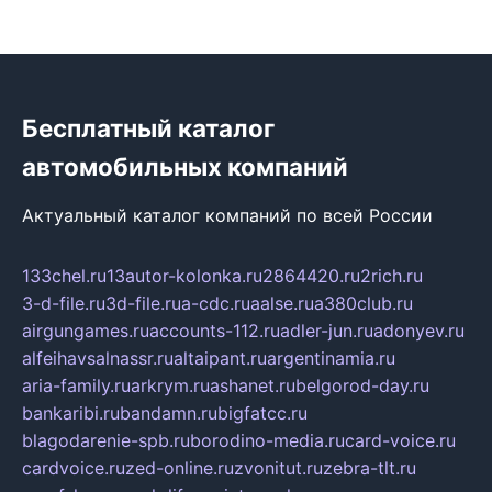
Бесплатный каталог
автомобильных компаний
Актуальный каталог компаний по всей России
133chel.ru
13autor-kolonka.ru
2864420.ru
2rich.ru
3-d-file.ru
3d-file.ru
a-cdc.ru
aalse.ru
a380club.ru
airgungames.ru
accounts-112.ru
adler-jun.ru
adonyev.ru
alfeihavsalnassr.ru
altaipant.ru
argentinamia.ru
aria-family.ru
arkrym.ru
ashanet.ru
belgorod-day.ru
bankaribi.ru
bandamn.ru
bigfatcc.ru
blagodarenie-spb.ru
borodino-media.ru
card-voice.ru
cardvoice.ru
zed-online.ru
zvonitut.ru
zebra-tlt.ru