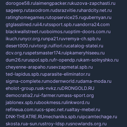
dorogoe58.ru
laimengpacker.ru
kuzova-zapchasti.ru
sageerp.ru
taxodrom.ru
dsrazvitie.ru
hardcity.net.ru
ratinghomegames.ru
topservice25.ru
gubernyan.ru
gtglasslined.ru
ii4.ru
tssport.spb.ru
andorra24.com
blackwallstreet.ru
oboimos.ru
optim-doors.com.ru
ikuch.ru
nycr.org.ru
npa21.ru
vremya-ch.spb.ru
desert000.ru
ivtorgi.ru
ifiori.ru
catalog-statei.ru
dcv.org.ru
spetsmaster174.ru
ipkameryhiseeu.ru
dum26.ru
ruspol.spb.ru
fr-opendp.ru
kam-solnyshko.ru
cheyenne-arapaho.ru
sevzapmetal.spb.ru
ted-lapidus.spb.ru
parasite-eliminator.ru
sigma-complete.ru
modernworld.ru
dama-moda.ru
eholot-group.ru
sk-nvkz.ru
DRONGOLD.RU
democratia2.ru
i-farmer.ru
mass-sport.org
jablonex.spb.ru
bookmess.ru
linkword.ru
refineua.com.ru
cs-spec.net.ru
altay-mebel.ru
DNK-THEATRE.RU
mechaniks.spb.ru
ipcamtechage.ru
skosta.ru
a-sun.ru
stroy-ldsp.ru
snowlands.org.ru