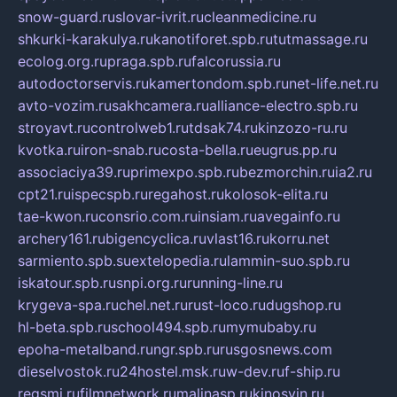
snow-guard.ru
slovar-ivrit.ru
cleanmedicine.ru
shkurki-karakulya.ru
kanotiforet.spb.ru
tutmassage.ru
ecolog.org.ru
praga.spb.ru
falcorussia.ru
autodoctorservis.ru
kamertondom.spb.ru
net-life.net.ru
avto-vozim.ru
sakhcamera.ru
alliance-electro.spb.ru
stroyavt.ru
controlweb1.ru
tdsak74.ru
kinzozo-ru.ru
kvotka.ru
iron-snab.ru
costa-bella.ru
eugrus.pp.ru
associaciya39.ru
primexpo.spb.ru
bezmorchin.ru
ia2.ru
cpt21.ru
ispecspb.ru
regahost.ru
kolosok-elita.ru
tae-kwon.ru
consrio.com.ru
insiam.ru
avegainfo.ru
archery161.ru
bigencyclica.ru
vlast16.ru
korru.net
sarmiento.spb.su
extelopedia.ru
lammin-suo.spb.ru
iskatour.spb.ru
snpi.org.ru
running-line.ru
krygeva-spa.ru
chel.net.ru
rust-loco.ru
dugshop.ru
hl-beta.spb.ru
school494.spb.ru
mymubaby.ru
epoha-metalband.ru
ngr.spb.ru
rusgosnews.com
dieselvostok.ru
24hostel.msk.ru
w-dev.ru
f-ship.ru
regsmi.ru
filmnetwork.ru
malinasp.ru
kinosvin.ru