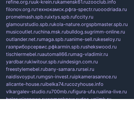
refine.org.ru
uk-krein.ru
kamensk61.ru
zooclub.info
filonov.org.ru
технокамск.рф
ra-spectr.ru
ooodriada.ru
promelmash.spb.ru
ixtys.spb.ru
fccity.ru
glamourstudio.spb.ru
kola-nature.org
spbmaster.spb.ru
musicoutlet.ru
china.msk.ru
bulldog.su
grimm-online.ru
outlander.net.ru
maga.spb.ru
anime-sell.ru
keseloy.ru
газприборсервис.рф
karmin.spb.ru
shekswood.ru
tischlermebel.ru
automall66.ru
mag-vladimir.ru
yardbar.ru
kiwitour.spb.ru
indesign.com.ru
freestylemebel.ru
bany-samara.ru
rsei.ru
naidisvoyput.ru
mgsn-invest.ru
ipkamerasannce.ru
alicante-house.ru
ibelka74.ru
cozyhouse.info
vlkargalev-studio.ru
700mb.ru
figura-ufa.ru
alina-live.ru
belarusiannews.ru
womenknow.ru
dos-vniimk.ru
sega.net.ru
dv.net.ru
phenomenonsofhistory.com
telesputnik.net.ru
wall.pp.ru
pylesosroidmi.ru
gtc-clan.ru
cligs.ru
bibikazap.ru
popova.org.ru
netwhistler.spb.ru
bellvil.ru
bonzon.ru
iss-vladik.ru