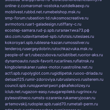
online-z.com
aromat-vostoka.ru
otdelkaexp.ru
mobilvest.ru
bbd.net.ru
mebelshop.msk.ru
smp-forum.ru
bastion-td.ru
kosmoscreative.ru
avrmotors.ru
art-galadesign.ru
tiffany-c.ru
ecostep-samara.ru
d-p.spb.ru
галактика73.рф
sko.com.ru
davitamebel-spb.ru
fotsis.ru
tesiaes.ru
kokoroyari.spb.ru
blesna-kazan.ru
mossilver.ru
lenderoq.ru
sergeydobrin.ru
tochkazvuka.msk.ru
people-of-art.ru
bezzubova.ru
clubtibet.ru
orior-aks.ru
dynamoauto.ru
szk-favorit.ru
carlines.ru
flatnsk.ru
kingbolenskaner.ru
alex-motor.ru
astroline.net.ru
act1.spb.ru
polyglot.com.ru
gidlipetsk.ru
ooo-driada.ru
detsad125.ru
mir-zdoroviya.ru
bruslanovo.ru
siterem.ru
council.spb.ru
лодкипатриот.рф
kafekolizey.ru
iclub.net.ru
gazon-easy.ru
sugarepilekb.ru
grinox.ru
pylesostineco.ru
msts-ozarenie.ru
kameryjooan.ru
artemovskij.ru
dopler.spb.ru
aid70.ru
metall-perm.ru