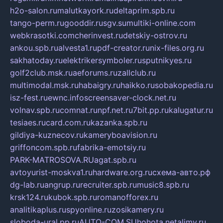
h2o-salon.ru
malutkayork.ru
deltaprim.spb.ru
tango-perm.ru
gooddir.ru
sgv.su
multiki-online.com
webkrasotki.com
cherinvest.ru
detskiy-ostrov.ru
ankou.spb.ru
alvesta1.ru
pdf-creator.ru
nix-files.org.ru
sakhatoday.ru
elektrikersymboler.ru
sputnikyes.ru
golf2club.msk.ru
aeforums.ru
zallclub.ru
multimodal.msk.ru
habaigry.ru
haikko.ru
sobakopedia.ru
isz-fest.ru
ewnc.info
screensaver-clock.net.ru
volnav.spb.ru
comnat.ru
npf.net.ru
7bit.pp.ru
kalugatur.ru
tesiaes.ru
card.com.ru
kazanka.spb.ru
gildiya-kuznecov.ru
kameryboavision.ru
griffoncom.spb.ru
fabrika-emotsiy.ru
PARK-MATROSOVA.RU
agat.spb.ru
avtoyurist-moskva1.ru
hardware.org.ru
схема-авто.рф
dg-lab.ru
angrup.ru
recruiter.spb.ru
music8.spb.ru
krsk124.ru
kubok.spb.ru
romanofforex.ru
analitikaplus.ru
spyonline.ru
zosikamery.ru
sloboda-ural.pp.ru
AUTO-COM.SU
hohota.net
alimy.ru