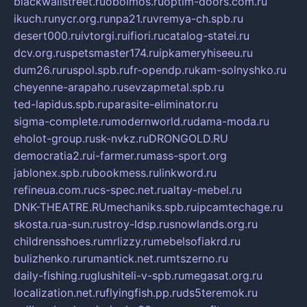
blackwallstreet.ru
oboimos.ru
optim-doors.com.ru
ikuch.ru
nycr.org.ru
npa21.ru
vremya-ch.spb.ru
desert000.ru
ivtorgi.ru
ifiori.ru
catalog-statei.ru
dcv.org.ru
spetsmaster174.ru
ipkameryhiseeu.ru
dum26.ru
ruspol.spb.ru
fr-opendp.ru
kam-solnyshko.ru
cheyenne-arapaho.ru
sevzapmetal.spb.ru
ted-lapidus.spb.ru
parasite-eliminator.ru
sigma-complete.ru
modernworld.ru
dama-moda.ru
eholot-group.ru
sk-nvkz.ru
DRONGOLD.RU
democratia2.ru
i-farmer.ru
mass-sport.org
jablonex.spb.ru
bookmess.ru
linkword.ru
refineua.com.ru
cs-spec.net.ru
altay-mebel.ru
DNK-THEATRE.RU
mechaniks.spb.ru
ipcamtechage.ru
skosta.ru
a-sun.ru
stroy-ldsp.ru
snowlands.org.ru
childrensshoes.ru
mrlizzy.ru
mebelsofiakrd.ru
bulizhenko.ru
rumantick.net.ru
mtszerno.ru
daily-fishing.ru
glushiteli-v-spb.ru
megasat.org.ru
localization.net.ru
flyingfish.pp.ru
ds5teremok.ru