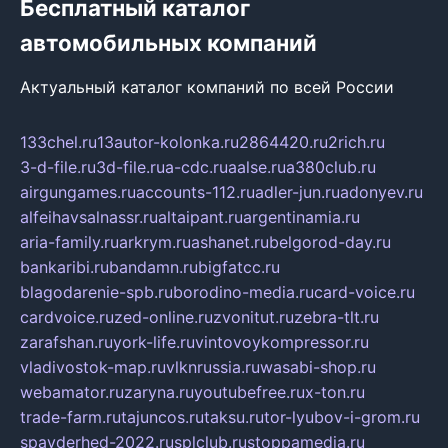
Бесплатный каталог
автомобильных компаний
Актуальный каталог компаний по всей России
133chel.ru
13autor-kolonka.ru
2864420.ru
2rich.ru
3-d-file.ru
3d-file.ru
a-cdc.ru
aalse.ru
a380club.ru
airgungames.ru
accounts-112.ru
adler-jun.ru
adonyev.ru
alfeihavsalnassr.ru
altaipant.ru
argentinamia.ru
aria-family.ru
arkrym.ru
ashanet.ru
belgorod-day.ru
bankaribi.ru
bandamn.ru
bigfatcc.ru
blagodarenie-spb.ru
borodino-media.ru
card-voice.ru
cardvoice.ru
zed-online.ru
zvonitut.ru
zebra-tlt.ru
zarafshan.ru
york-life.ru
vintovoykompressor.ru
vladivostok-map.ru
vlknrussia.ru
wasabi-shop.ru
webamator.ru
zaryna.ru
youtubefree.ru
x-ton.ru
trade-farm.ru
tajuncos.ru
taksu.ru
tor-lyubov-i-grom.ru
spayderhed-2022.ru
splclub.ru
stoppamedia.ru