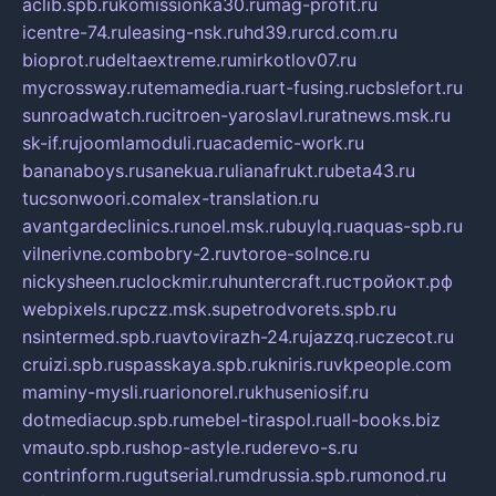
aclib.spb.ru
komissionka30.ru
mag-profit.ru
icentre-74.ru
leasing-nsk.ru
hd39.ru
rcd.com.ru
bioprot.ru
deltaextreme.ru
mirkotlov07.ru
mycrossway.ru
temamedia.ru
art-fusing.ru
cbslefort.ru
sunroadwatch.ru
citroen-yaroslavl.ru
ratnews.msk.ru
sk-if.ru
joomlamoduli.ru
academic-work.ru
bananaboys.ru
sanekua.ru
lianafrukt.ru
beta43.ru
tucsonwoori.com
alex-translation.ru
avantgardeclinics.ru
noel.msk.ru
buylq.ru
aquas-spb.ru
vilnerivne.com
bobry-2.ru
vtoroe-solnce.ru
nickysheen.ru
clockmir.ru
huntercraft.ru
стройокт.рф
webpixels.ru
pczz.msk.su
petrodvorets.spb.ru
nsintermed.spb.ru
avtovirazh-24.ru
jazzq.ru
czecot.ru
cruizi.spb.ru
spasskaya.spb.ru
kniris.ru
vkpeople.com
maminy-mysli.ru
arionorel.ru
khuseniosif.ru
dotmediacup.spb.ru
mebel-tiraspol.ru
all-books.biz
vmauto.spb.ru
shop-astyle.ru
derevo-s.ru
contrinform.ru
gutserial.ru
mdrussia.spb.ru
monod.ru