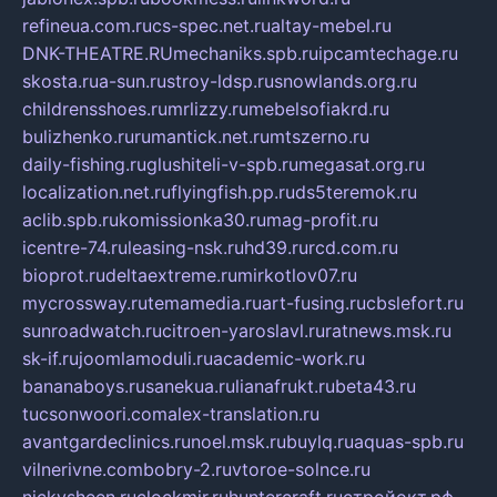
refineua.com.ru
cs-spec.net.ru
altay-mebel.ru
DNK-THEATRE.RU
mechaniks.spb.ru
ipcamtechage.ru
skosta.ru
a-sun.ru
stroy-ldsp.ru
snowlands.org.ru
childrensshoes.ru
mrlizzy.ru
mebelsofiakrd.ru
bulizhenko.ru
rumantick.net.ru
mtszerno.ru
daily-fishing.ru
glushiteli-v-spb.ru
megasat.org.ru
localization.net.ru
flyingfish.pp.ru
ds5teremok.ru
aclib.spb.ru
komissionka30.ru
mag-profit.ru
icentre-74.ru
leasing-nsk.ru
hd39.ru
rcd.com.ru
bioprot.ru
deltaextreme.ru
mirkotlov07.ru
mycrossway.ru
temamedia.ru
art-fusing.ru
cbslefort.ru
sunroadwatch.ru
citroen-yaroslavl.ru
ratnews.msk.ru
sk-if.ru
joomlamoduli.ru
academic-work.ru
bananaboys.ru
sanekua.ru
lianafrukt.ru
beta43.ru
tucsonwoori.com
alex-translation.ru
avantgardeclinics.ru
noel.msk.ru
buylq.ru
aquas-spb.ru
vilnerivne.com
bobry-2.ru
vtoroe-solnce.ru