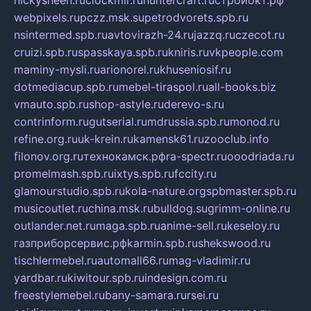
nickysheen.ru
clockmir.ru
huntercraft.ru
стройокт.рф
webpixels.ru
pczz.msk.su
petrodvorets.spb.ru
nsintermed.spb.ru
avtovirazh-24.ru
jazzq.ru
czecot.ru
cruizi.spb.ru
spasskaya.spb.ru
kniris.ru
vkpeople.com
maminy-mysli.ru
arionorel.ru
khuseniosif.ru
dotmediacup.spb.ru
mebel-tiraspol.ru
all-books.biz
vmauto.spb.ru
shop-astyle.ru
derevo-s.ru
contrinform.ru
gutserial.ru
mdrussia.spb.ru
monod.ru
refine.org.ru
uk-krein.ru
kamensk61.ru
zooclub.info
filonov.org.ru
технокамск.рф
ra-spectr.ru
ooodriada.ru
promelmash.spb.ru
ixtys.spb.ru
fccity.ru
glamourstudio.spb.ru
kola-nature.org
spbmaster.spb.ru
musicoutlet.ru
china.msk.ru
bulldog.su
grimm-online.ru
outlander.net.ru
maga.spb.ru
anime-sell.ru
keseloy.ru
газприборсервис.рф
karmin.spb.ru
shekswood.ru
tischlermebel.ru
automall66.ru
mag-vladimir.ru
yardbar.ru
kiwitour.spb.ru
indesign.com.ru
freestylemebel.ru
bany-samara.ru
rsei.ru