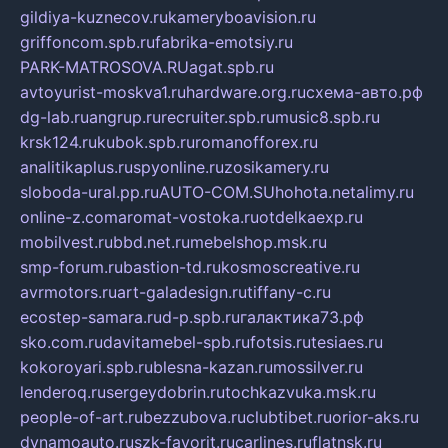
gildiya-kuznecov.ru
kameryboavision.ru
griffoncom.spb.ru
fabrika-emotsiy.ru
PARK-MATROSOVA.RU
agat.spb.ru
avtoyurist-moskva1.ru
hardware.org.ru
схема-авто.рф
dg-lab.ru
angrup.ru
recruiter.spb.ru
music8.spb.ru
krsk124.ru
kubok.spb.ru
romanofforex.ru
analitikaplus.ru
spyonline.ru
zosikamery.ru
sloboda-ural.pp.ru
AUTO-COM.SU
hohota.net
alimy.ru
online-z.com
aromat-vostoka.ru
otdelkaexp.ru
mobilvest.ru
bbd.net.ru
mebelshop.msk.ru
smp-forum.ru
bastion-td.ru
kosmoscreative.ru
avrmotors.ru
art-galadesign.ru
tiffany-c.ru
ecostep-samara.ru
d-p.spb.ru
галактика73.рф
sko.com.ru
davitamebel-spb.ru
fotsis.ru
tesiaes.ru
kokoroyari.spb.ru
blesna-kazan.ru
mossilver.ru
lenderoq.ru
sergeydobrin.ru
tochkazvuka.msk.ru
people-of-art.ru
bezzubova.ru
clubtibet.ru
orior-aks.ru
dynamoauto.ru
szk-favorit.ru
carlines.ru
flatnsk.ru