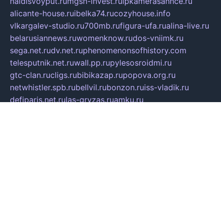
naidisvoyput.ru
mgsn-invest.ru
ipkamerasannce.ru
alicante-house.ru
ibelka74.ru
cozyhouse.info
vlkargalev-studio.ru
700mb.ru
figura-ufa.ru
alina-live.ru
belarusiannews.ru
womenknow.ru
dos-vniimk.ru
sega.net.ru
dv.net.ru
phenomenonsofhistory.com
telesputnik.net.ru
wall.pp.ru
pylesosroidmi.ru
gtc-clan.ru
cligs.ru
bibikazap.ru
popova.org.ru
netwhistler.spb.ru
bellvil.ru
bonzon.ru
iss-vladik.ru
defiparis.net.ru
las-gryzas.ru
amku.ru
electednews.spb.ru
feather.org.ru
spar72.ru
tankiigri.ru
dominus.com.ru
ibtree.ru
sanykool.pp.ru
unixlib.org.ru
menatep.spb.ru
gartenterrassen.ru
printeka.ru
skvozilka.com.ru
parkovka-pub.ru
lovemobi.ru
art-ru.ru
emulatorz.com.ru
alucomp.com.ru
tatforum.com.ru
alternativa-profi.ru
dermakler.ru
artsurvey.ru
aredir.ru
khimspas.ru
centr-maxi.ru
2018r.ru
bort-stomer-defort.ru
professional2.ru
gibsons.ru
artselena.ru
art-pilot.ru
ingredient.spb.ru