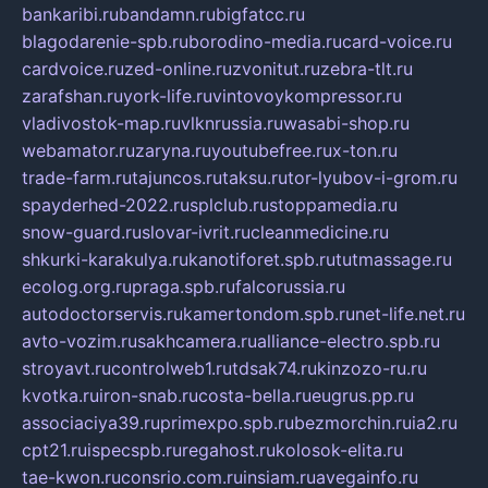
bankaribi.ru
bandamn.ru
bigfatcc.ru
blagodarenie-spb.ru
borodino-media.ru
card-voice.ru
cardvoice.ru
zed-online.ru
zvonitut.ru
zebra-tlt.ru
zarafshan.ru
york-life.ru
vintovoykompressor.ru
vladivostok-map.ru
vlknrussia.ru
wasabi-shop.ru
webamator.ru
zaryna.ru
youtubefree.ru
x-ton.ru
trade-farm.ru
tajuncos.ru
taksu.ru
tor-lyubov-i-grom.ru
spayderhed-2022.ru
splclub.ru
stoppamedia.ru
snow-guard.ru
slovar-ivrit.ru
cleanmedicine.ru
shkurki-karakulya.ru
kanotiforet.spb.ru
tutmassage.ru
ecolog.org.ru
praga.spb.ru
falcorussia.ru
autodoctorservis.ru
kamertondom.spb.ru
net-life.net.ru
avto-vozim.ru
sakhcamera.ru
alliance-electro.spb.ru
stroyavt.ru
controlweb1.ru
tdsak74.ru
kinzozo-ru.ru
kvotka.ru
iron-snab.ru
costa-bella.ru
eugrus.pp.ru
associaciya39.ru
primexpo.spb.ru
bezmorchin.ru
ia2.ru
cpt21.ru
ispecspb.ru
regahost.ru
kolosok-elita.ru
tae-kwon.ru
consrio.com.ru
insiam.ru
avegainfo.ru