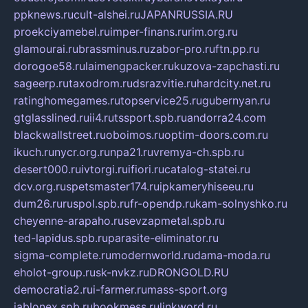
ppknews.ru
cult-alshei.ru
JAPANRUSSIA.RU
proekciyamebel.ru
imper-finans.ru
rim.org.ru
glamourai.ru
brassminus.ru
zabor-pro.ru
ftn.pp.ru
dorogoe58.ru
laimengpacker.ru
kuzova-zapchasti.ru
sageerp.ru
taxodrom.ru
dsrazvitie.ru
hardcity.net.ru
ratinghomegames.ru
topservice25.ru
gubernyan.ru
gtglasslined.ru
ii4.ru
tssport.spb.ru
andorra24.com
blackwallstreet.ru
oboimos.ru
optim-doors.com.ru
ikuch.ru
nycr.org.ru
npa21.ru
vremya-ch.spb.ru
desert000.ru
ivtorgi.ru
ifiori.ru
catalog-statei.ru
dcv.org.ru
spetsmaster174.ru
ipkameryhiseeu.ru
dum26.ru
ruspol.spb.ru
fr-opendp.ru
kam-solnyshko.ru
cheyenne-arapaho.ru
sevzapmetal.spb.ru
ted-lapidus.spb.ru
parasite-eliminator.ru
sigma-complete.ru
modernworld.ru
dama-moda.ru
eholot-group.ru
sk-nvkz.ru
DRONGOLD.RU
democratia2.ru
i-farmer.ru
mass-sport.org
jablonex.spb.ru
bookmess.ru
linkword.ru