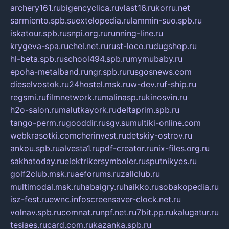
archery161.ru
bigencyclica.ru
vlast16.ru
korru.net
sarmiento.spb.su
extelopedia.ru
lammin-suo.spb.ru
iskatour.spb.ru
snpi.org.ru
running-line.ru
krygeva-spa.ru
chel.net.ru
rust-loco.ru
dugshop.ru
hl-beta.spb.ru
school494.spb.ru
mymubaby.ru
epoha-metalband.ru
ngr.spb.ru
rusgosnews.com
dieselvostok.ru
24hostel.msk.ru
w-dev.ru
f-ship.ru
regsmi.ru
filmnetwork.ru
malinasp.ru
kinosvin.ru
h2o-salon.ru
malutkayork.ru
deltaprim.spb.ru
tango-perm.ru
gooddir.ru
sgv.su
multiki-online.com
webkrasotki.com
cherinvest.ru
detskiy-ostrov.ru
ankou.spb.ru
alvesta1.ru
pdf-creator.ru
nix-files.org.ru
sakhatoday.ru
elektrikersymboler.ru
sputnikyes.ru
golf2club.msk.ru
aeforums.ru
zallclub.ru
multimodal.msk.ru
habaigry.ru
haikko.ru
sobakopedia.ru
isz-fest.ru
ewnc.info
screensaver-clock.net.ru
volnav.spb.ru
comnat.ru
npf.net.ru
7bit.pp.ru
kalugatur.ru
tesiaes.ru
card.com.ru
kazanka.spb.ru