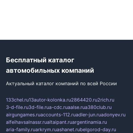
Бесплатный каталог
автомобильных компаний
Актуальный каталог компаний по всей России
133chel.ru
13autor-kolonka.ru
2864420.ru
2rich.ru
3-d-file.ru
3d-file.ru
a-cdc.ru
aalse.ru
a380club.ru
airgungames.ru
accounts-112.ru
adler-jun.ru
adonyev.ru
alfeihavsalnassr.ru
altaipant.ru
argentinamia.ru
aria-family.ru
arkrym.ru
ashanet.ru
belgorod-day.ru