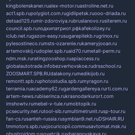
kingbolenskaner.ru
alex-motor.ru
astroline.net.ru
act1.spb.ru
polyglot.com.ru
gidlipetsk.ru
ooo-driada.ru
detsad125.ru
mir-zdoroviya.ru
bruslanovo.ru
siterem.ru
council.spb.ru
лодкипатриот.рф
kafekolizey.ru
iclub.net.ru
gazon-easy.ru
sugarepilekb.ru
grinox.ru
pylesostineco.ru
msts-ozarenie.ru
kameryjooan.ru
artemovskij.ru
dopler.spb.ru
aid70.ru
metall-perm.ru
ndm.msk.ru
ratingzooshop.ru
apiaccess.ru
globalautotrade.info
bezverhovskoe.ru
drsschool.ru
ZOOSMART.SPB.RU
dalakony.ru
medikijob.ru
remontt.spb.ru
photostudia.spb.ru
myragon.ru
terramia.ru
academy62.ru
gardengallereya.ru
rti.com.ru
artem-news.ru
biserinca.ru
krasnodarkurort.com
imshowtv.ru
mebel-v-tule.ru
mobtopik.ru
pcsecurity.net.ru
tool-sib.ru
multimetrunit.ru
sp-tour.ru
fan-cs.ru
santeh-russia.ru
symbian9.net.ru
DSHAIR.RU
tmmotors.spb.ru
xjocuricopii.com
musavtomat.msk.ru
obustrojdom.ru
sovetcik.ru
ybaranovskaya.ru