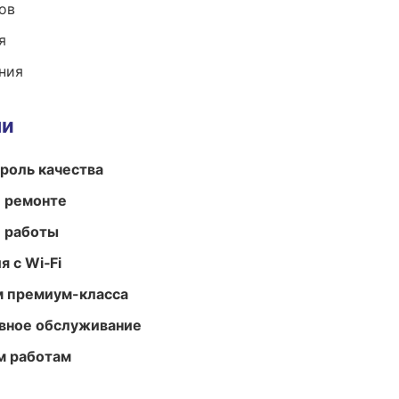
ов
я
ния
ми
роль качества
и ремонте
е работы
 с Wi‑Fi
м премиум-класса
вное обслуживание
м работам