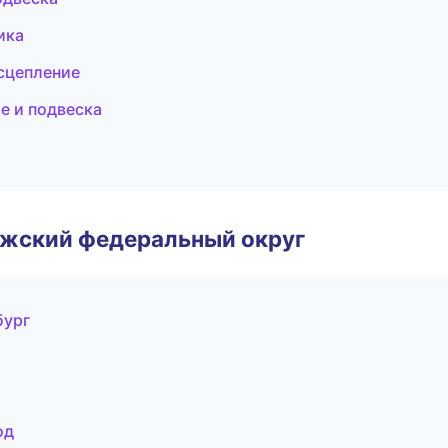
ика
 сцепление
е и подвеска
лжский федеральный округ
бург
од