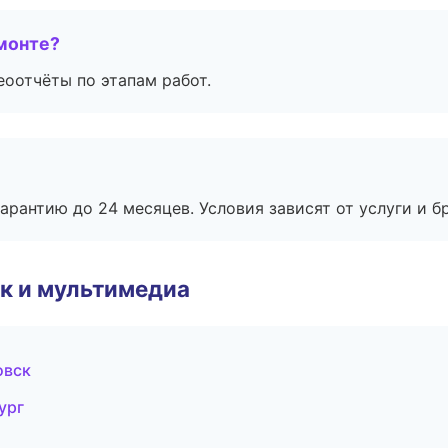
монте?
еоотчёты по этапам работ.
рантию до 24 месяцев. Условия зависят от услуги и бр
к и мультимедиа
овск
ург