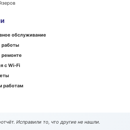
йзеров
ми
вное обслуживание
е работы
и ремонте
 с Wi‑Fi
меты
м работам
тчёт. Исправили то, что другие не нашли.