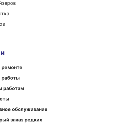
йзеров
стка
ов
ми
и ремонте
е работы
м работам
меты
вное обслуживание
рый заказ редких