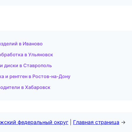
изделий в Иваново
ообработка в Ульяновск
 и диски в Ставрополь
а и рентген в Ростов-на-Дону
еводители в Хабаровск
лжский федеральный округ
|
Главная страница
→