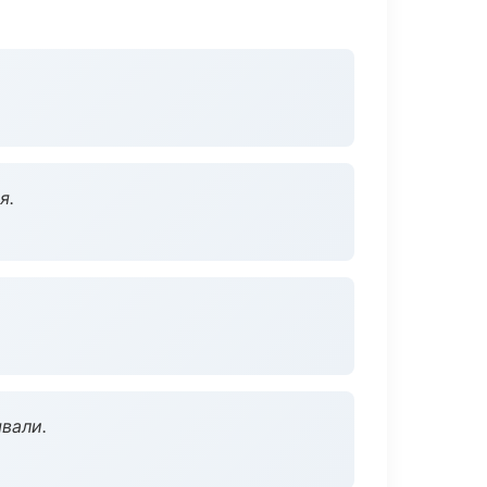
я.
вали.