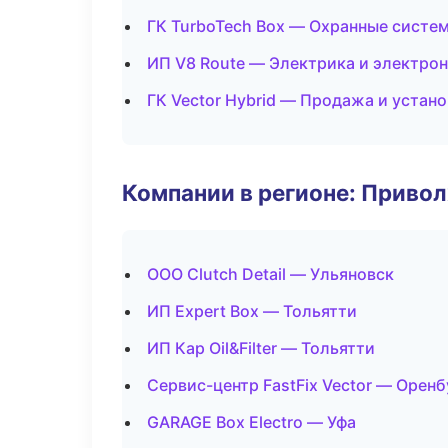
ГК TurboTech Box — Охранные систе
ИП V8 Route — Электрика и электро
ГК Vector Hybrid — Продажа и устан
Компании в регионе: Приво
ООО Clutch Detail — Ульяновск
ИП Expert Box — Тольятти
ИП Кар Oil&Filter — Тольятти
Сервис-центр FastFix Vector — Оренб
GARAGE Box Electro — Уфа