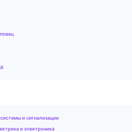
еповец
ад
 системы и сигнализации
лектрика и электроника