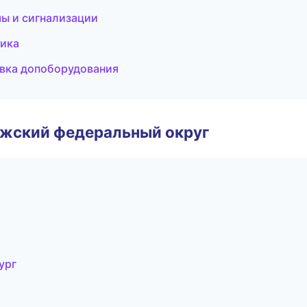
мы и сигнализации
ника
овка допоборудования
лжский федеральный округ
ург