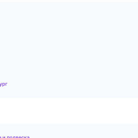
ург
е и подвеска