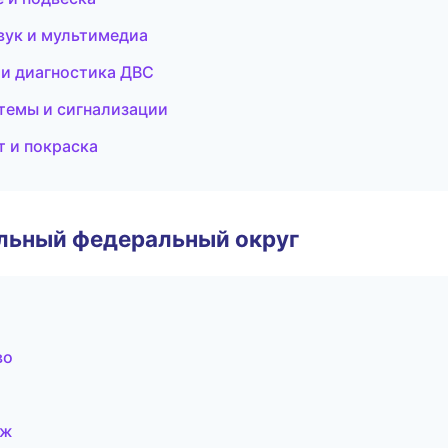
вук и мультимедиа
 и диагностика ДВС
темы и сигнализации
т и покраска
альный федеральный округ
во
еж