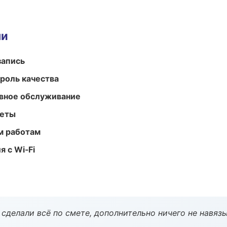
ми
запись
роль качества
вное обслуживание
меты
м работам
 с Wi‑Fi
сделали всё по смете, дополнительно ничего не навязы