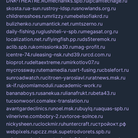
DNK-THEATRE.RU
mechaniks.spb.ru
ipcamtechage.ru
skosta.ru
a-sun.ru
stroy-ldsp.ru
snowlands.org.ru
childrensshoes.ru
mrlizzy.ru
mebelsofiakrd.ru
bulizhenko.ru
rumantick.net.ru
mtszerno.ru
daily-fishing.ru
glushiteli-v-spb.ru
megasat.org.ru
localization.net.ru
flyingfish.pp.ru
ds5teremok.ru
aclib.spb.ru
komissionka30.ru
mag-profit.ru
icentre-74.ru
leasing-nsk.ru
hd39.ru
rcd.com.ru
bioprot.ru
deltaextreme.ru
mirkotlov07.ru
mycrossway.ru
temamedia.ru
art-fusing.ru
cbslefort.ru
sunroadwatch.ru
citroen-yaroslavl.ru
ratnews.msk.ru
sk-if.ru
joomlamoduli.ru
academic-work.ru
bananaboys.ru
sanekua.ru
lianafrukt.ru
beta43.ru
tucsonwoori.com
alex-translation.ru
avantgardeclinics.ru
noel.msk.ru
buylq.ru
aquas-spb.ru
vilnerivne.com
bobry-2.ru
vtoroe-solnce.ru
nickysheen.ru
clockmir.ru
huntercraft.ru
стройокт.рф
webpixels.ru
pczz.msk.su
petrodvorets.spb.ru