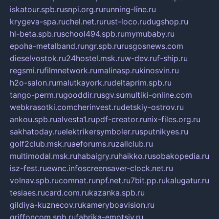
iskatour.spb.ru
snpi.org.ru
running-line.ru
krygeva-spa.ru
chel.net.ru
rust-loco.ru
dugshop.ru
hl-beta.spb.ru
school494.spb.ru
mymubaby.ru
epoha-metalband.ru
ngr.spb.ru
rusgosnews.com
dieselvostok.ru
24hostel.msk.ru
w-dev.ru
f-ship.ru
regsmi.ru
filmnetwork.ru
malinasp.ru
kinosvin.ru
h2o-salon.ru
malutkayork.ru
deltaprim.spb.ru
tango-perm.ru
gooddir.ru
sgv.su
multiki-online.com
webkrasotki.com
cherinvest.ru
detskiy-ostrov.ru
ankou.spb.ru
alvesta1.ru
pdf-creator.ru
nix-files.org.ru
sakhatoday.ru
elektrikersymboler.ru
sputnikyes.ru
golf2club.msk.ru
aeforums.ru
zallclub.ru
multimodal.msk.ru
habaigry.ru
haikko.ru
sobakopedia.ru
isz-fest.ru
ewnc.info
screensaver-clock.net.ru
volnav.spb.ru
comnat.ru
npf.net.ru
7bit.pp.ru
kalugatur.ru
tesiaes.ru
card.com.ru
kazanka.spb.ru
gildiya-kuznecov.ru
kameryboavision.ru
griffoncom.spb.ru
fabrika-emotsiy.ru