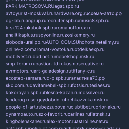
PARK-MATROSOVA.RU
agat.spb.ru
avtoyurist-moskva1.ru
hardware.org.ru
схема-авто.рф
dg-lab.ru
angrup.ru
recruiter.spb.ru
music8.spb.ru
krsk124.ru
kubok.spb.ru
romanofforex.ru
analitikaplus.ru
spyonline.ru
zosikamery.ru
sloboda-ural.pp.ru
AUTO-COM.SU
hohota.net
alimy.ru
online-z.com
aromat-vostoka.ru
otdelkaexp.ru
mobilvest.ru
bbd.net.ru
mebelshop.msk.ru
smp-forum.ru
bastion-td.ru
kosmoscreative.ru
avrmotors.ru
art-galadesign.ru
tiffany-c.ru
ecostep-samara.ru
d-p.spb.ru
галактика73.рф
sko.com.ru
davitamebel-spb.ru
fotsis.ru
tesiaes.ru
kokoroyari.spb.ru
blesna-kazan.ru
mossilver.ru
lenderoq.ru
sergeydobrin.ru
tochkazvuka.msk.ru
people-of-art.ru
bezzubova.ru
clubtibet.ru
orior-aks.ru
dynamoauto.ru
szk-favorit.ru
carlines.ru
flatnsk.ru
kingbolenskaner.ru
alex-motor.ru
astroline.net.ru
act1.spb.ru
polyglot.com.ru
gidlipetsk.ru
ooo-driada.ru