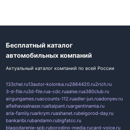
Бесплатный каталог
автомобильных компаний
Актуальный каталог компаний по всей России
133chel.ru
13autor-kolonka.ru
2864420.ru
2rich.ru
3-d-file.ru
3d-file.ru
a-cdc.ru
aalse.ru
a380club.ru
airgungames.ru
accounts-112.ru
adler-jun.ru
adonyev.ru
alfeihavsalnassr.ru
altaipant.ru
argentinamia.ru
aria-family.ru
arkrym.ru
ashanet.ru
belgorod-day.ru
bankaribi.ru
bandamn.ru
bigfatcc.ru
blagodarenie-spb.ru
borodino-media.ru
card-voice.ru