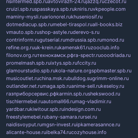
nsintermed.spb.ru
avtovirazh-24.ru
jazzq.ru
czecot.ru
cruizi.spb.ru
spasskaya.spb.ru
kniris.ru
vkpeople.com
maminy-mysli.ru
arionorel.ru
khuseniosif.ru
dotmediacup.spb.ru
mebel-tiraspol.ru
all-books.biz
vmauto.spb.ru
shop-astyle.ru
derevo-s.ru
contrinform.ru
gutserial.ru
mdrussia.spb.ru
monod.ru
refine.org.ru
uk-krein.ru
kamensk61.ru
zooclub.info
filonov.org.ru
технокамск.рф
ra-spectr.ru
ooodriada.ru
promelmash.spb.ru
ixtys.spb.ru
fccity.ru
glamourstudio.spb.ru
kola-nature.org
spbmaster.spb.ru
musicoutlet.ru
china.msk.ru
bulldog.su
grimm-online.ru
outlander.net.ru
maga.spb.ru
anime-sell.ru
keseloy.ru
газприборсервис.рф
karmin.spb.ru
shekswood.ru
tischlermebel.ru
automall66.ru
mag-vladimir.ru
yardbar.ru
kiwitour.spb.ru
indesign.com.ru
freestylemebel.ru
bany-samara.ru
rsei.ru
naidisvoyput.ru
mgsn-invest.ru
ipkamerasannce.ru
alicante-house.ru
ibelka74.ru
cozyhouse.info