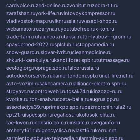
cardvoice.ru
zed-online.ru
zvonitut.ru
zebra-tlt.ru
zarafshan.ru
york-life.ru
vintovoykompressor.ru
vladivostok-map.ru
vlknrussia.ru
wasabi-shop.ru
webamator.ru
zaryna.ru
youtubefree.ru
x-ton.ru
trade-farm.ru
tajuncos.ru
taksu.ru
tor-lyubov-i-grom.ru
spayderhed-2022.ru
splclub.ru
stoppamedia.ru
snow-guard.ru
slovar-ivrit.ru
cleanmedicine.ru
shkurki-karakulya.ru
kanotiforet.spb.ru
tutmassage.ru
ecolog.org.ru
praga.spb.ru
falcorussia.ru
autodoctorservis.ru
kamertondom.spb.ru
net-life.net.ru
avto-vozim.ru
sakhcamera.ru
alliance-electro.spb.ru
stroyavt.ru
controlweb1.ru
tdsak74.ru
kinzozo-ru.ru
kvotka.ru
iron-snab.ru
costa-bella.ru
eugrus.pp.ru
associaciya39.ru
primexpo.spb.ru
bezmorchin.ru
ia2.ru
cpt21.ru
ispecspb.ru
regahost.ru
kolosok-elita.ru
tae-kwon.ru
consrio.com.ru
insiam.ru
avegainfo.ru
archery161.ru
bigencyclica.ru
vlast16.ru
korru.net
sarmiento.spb.su
extelopedia.ru
lammin-suo.spb.ru