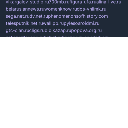
vlkargalev-studio.ru
700mb.ru
figura-ufa.ru
alina-live.ru
belarusiannews.ru
womenknow.ru
dos-vniimk.ru
sega.net.ru
dv.net.ru
phenomenonsofhistory.com
telesputnik.net.ru
wall.pp.ru
pylesosroidmi.ru
gtc-clan.ru
cligs.ru
bibikazap.ru
popova.org.ru
netwhistler.spb.ru
bellvil.ru
bonzon.ru
iss-vladik.ru
defiparis.net.ru
las-gryzas.ru
amku.ru
electednews.spb.ru
feather.org.ru
spar72.ru
tankiigri.ru
dominus.com.ru
ibtree.ru
sanykool.pp.ru
unixlib.org.ru
menatep.spb.ru
gartenterrassen.ru
printeka.ru
skvozilka.com.ru
parkovka-pub.ru
lovemobi.ru
art-ru.ru
emulatorz.com.ru
alucomp.com.ru
tatforum.com.ru
alternativa-profi.ru
dermakler.ru
artsurvey.ru
aredir.ru
khimspas.ru
centr-maxi.ru
2018r.ru
bort-stomer-defort.ru
professional2.ru
gibsons.ru
artselena.ru
art-pilot.ru
ingredient.spb.ru
npfpolimer.spb.ru
argentum.spb.ru
hom-edu.ru
af-num.ru
cashadvanceamericasev.org
trexp.spb.ru