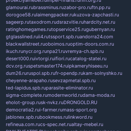
glamourai.ru
brassminus.ru
zabor-pro.ru
ftn.pp.ru
dorogoe58.ru
laimengpacker.ru
kuzova-zapchasti.ru
sageerp.ru
taxodrom.ru
dsrazvitie.ru
hardcity.net.ru
ratinghomegames.ru
topservice25.ru
gubernyan.ru
gtglasslined.ru
ii4.ru
tssport.spb.ru
andorra24.com
blackwallstreet.ru
oboimos.ru
optim-doors.com.ru
ikuch.ru
nycr.org.ru
npa21.ru
vremya-ch.spb.ru
desert000.ru
ivtorgi.ru
ifiori.ru
catalog-statei.ru
dcv.org.ru
spetsmaster174.ru
ipkameryhiseeu.ru
dum26.ru
ruspol.spb.ru
fr-opendp.ru
kam-solnyshko.ru
cheyenne-arapaho.ru
sevzapmetal.spb.ru
ted-lapidus.spb.ru
parasite-eliminator.ru
sigma-complete.ru
modernworld.ru
dama-moda.ru
eholot-group.ru
sk-nvkz.ru
DRONGOLD.RU
democratia2.ru
i-farmer.ru
mass-sport.org
jablonex.spb.ru
bookmess.ru
linkword.ru
refineua.com.ru
cs-spec.net.ru
altay-mebel.ru