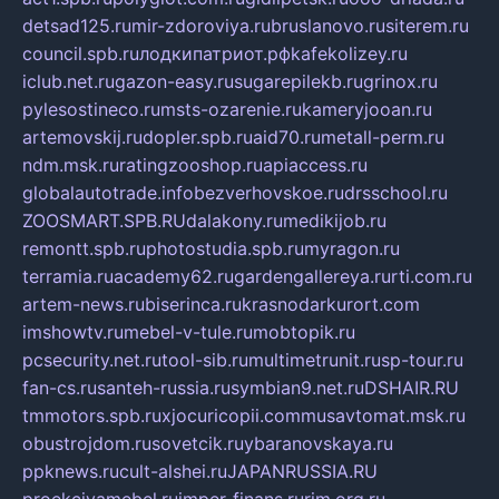
detsad125.ru
mir-zdoroviya.ru
bruslanovo.ru
siterem.ru
council.spb.ru
лодкипатриот.рф
kafekolizey.ru
iclub.net.ru
gazon-easy.ru
sugarepilekb.ru
grinox.ru
pylesostineco.ru
msts-ozarenie.ru
kameryjooan.ru
artemovskij.ru
dopler.spb.ru
aid70.ru
metall-perm.ru
ndm.msk.ru
ratingzooshop.ru
apiaccess.ru
globalautotrade.info
bezverhovskoe.ru
drsschool.ru
ZOOSMART.SPB.RU
dalakony.ru
medikijob.ru
remontt.spb.ru
photostudia.spb.ru
myragon.ru
terramia.ru
academy62.ru
gardengallereya.ru
rti.com.ru
artem-news.ru
biserinca.ru
krasnodarkurort.com
imshowtv.ru
mebel-v-tule.ru
mobtopik.ru
pcsecurity.net.ru
tool-sib.ru
multimetrunit.ru
sp-tour.ru
fan-cs.ru
santeh-russia.ru
symbian9.net.ru
DSHAIR.RU
tmmotors.spb.ru
xjocuricopii.com
musavtomat.msk.ru
obustrojdom.ru
sovetcik.ru
ybaranovskaya.ru
ppknews.ru
cult-alshei.ru
JAPANRUSSIA.RU
proekciyamebel.ru
imper-finans.ru
rim.org.ru