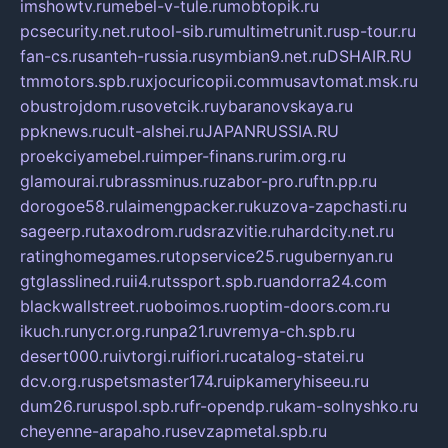
imshowtv.ru
mebel-v-tule.ru
mobtopik.ru
pcsecurity.net.ru
tool-sib.ru
multimetrunit.ru
sp-tour.ru
fan-cs.ru
santeh-russia.ru
symbian9.net.ru
DSHAIR.RU
tmmotors.spb.ru
xjocuricopii.com
musavtomat.msk.ru
obustrojdom.ru
sovetcik.ru
ybaranovskaya.ru
ppknews.ru
cult-alshei.ru
JAPANRUSSIA.RU
proekciyamebel.ru
imper-finans.ru
rim.org.ru
glamourai.ru
brassminus.ru
zabor-pro.ru
ftn.pp.ru
dorogoe58.ru
laimengpacker.ru
kuzova-zapchasti.ru
sageerp.ru
taxodrom.ru
dsrazvitie.ru
hardcity.net.ru
ratinghomegames.ru
topservice25.ru
gubernyan.ru
gtglasslined.ru
ii4.ru
tssport.spb.ru
andorra24.com
blackwallstreet.ru
oboimos.ru
optim-doors.com.ru
ikuch.ru
nycr.org.ru
npa21.ru
vremya-ch.spb.ru
desert000.ru
ivtorgi.ru
ifiori.ru
catalog-statei.ru
dcv.org.ru
spetsmaster174.ru
ipkameryhiseeu.ru
dum26.ru
ruspol.spb.ru
fr-opendp.ru
kam-solnyshko.ru
cheyenne-arapaho.ru
sevzapmetal.spb.ru