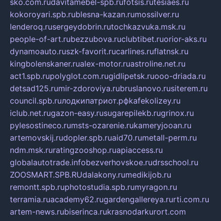
sko.com.ru
davitamebel-spb.ru
fotsis.ru
tesiaes.ru
kokoroyari.spb.ru
blesna-kazan.ru
mossilver.ru
lenderoq.ru
sergeydobrin.ru
tochkazvuka.msk.ru
people-of-art.ru
bezzubova.ru
clubtibet.ru
orior-aks.ru
dynamoauto.ru
szk-favorit.ru
carlines.ru
flatnsk.ru
kingbolenskaner.ru
alex-motor.ru
astroline.net.ru
act1.spb.ru
polyglot.com.ru
gidlipetsk.ru
ooo-driada.ru
detsad125.ru
mir-zdoroviya.ru
bruslanovo.ru
siterem.ru
council.spb.ru
лодкипатриот.рф
kafekolizey.ru
iclub.net.ru
gazon-easy.ru
sugarepilekb.ru
grinox.ru
pylesostineco.ru
msts-ozarenie.ru
kameryjooan.ru
artemovskij.ru
dopler.spb.ru
aid70.ru
metall-perm.ru
ndm.msk.ru
ratingzooshop.ru
apiaccess.ru
globalautotrade.info
bezverhovskoe.ru
drsschool.ru
ZOOSMART.SPB.RU
dalakony.ru
medikijob.ru
remontt.spb.ru
photostudia.spb.ru
myragon.ru
terramia.ru
academy62.ru
gardengallereya.ru
rti.com.ru
artem-news.ru
biserinca.ru
krasnodarkurort.com