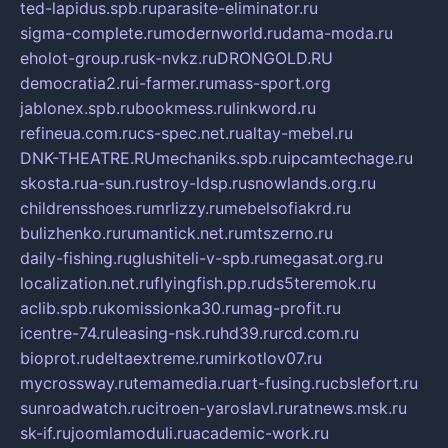
ted-lapidus.spb.ru
parasite-eliminator.ru
sigma-complete.ru
modernworld.ru
dama-moda.ru
eholot-group.ru
sk-nvkz.ru
DRONGOLD.RU
democratia2.ru
i-farmer.ru
mass-sport.org
jablonex.spb.ru
bookmess.ru
linkword.ru
refineua.com.ru
cs-spec.net.ru
altay-mebel.ru
DNK-THEATRE.RU
mechaniks.spb.ru
ipcamtechage.ru
skosta.ru
a-sun.ru
stroy-ldsp.ru
snowlands.org.ru
childrensshoes.ru
mrlizzy.ru
mebelsofiakrd.ru
bulizhenko.ru
rumantick.net.ru
mtszerno.ru
daily-fishing.ru
glushiteli-v-spb.ru
megasat.org.ru
localization.net.ru
flyingfish.pp.ru
ds5teremok.ru
aclib.spb.ru
komissionka30.ru
mag-profit.ru
icentre-74.ru
leasing-nsk.ru
hd39.ru
rcd.com.ru
bioprot.ru
deltaextreme.ru
mirkotlov07.ru
mycrossway.ru
temamedia.ru
art-fusing.ru
cbslefort.ru
sunroadwatch.ru
citroen-yaroslavl.ru
ratnews.msk.ru
sk-if.ru
joomlamoduli.ru
academic-work.ru