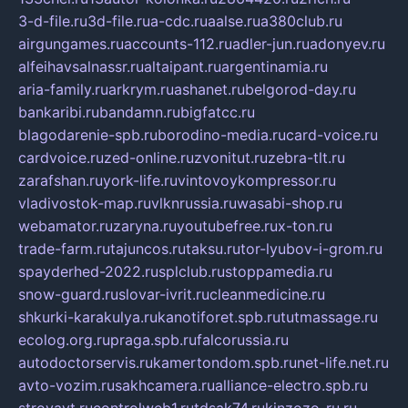
3-d-file.ru
3d-file.ru
a-cdc.ru
aalse.ru
a380club.ru
airgungames.ru
accounts-112.ru
adler-jun.ru
adonyev.ru
alfeihavsalnassr.ru
altaipant.ru
argentinamia.ru
aria-family.ru
arkrym.ru
ashanet.ru
belgorod-day.ru
bankaribi.ru
bandamn.ru
bigfatcc.ru
blagodarenie-spb.ru
borodino-media.ru
card-voice.ru
cardvoice.ru
zed-online.ru
zvonitut.ru
zebra-tlt.ru
zarafshan.ru
york-life.ru
vintovoykompressor.ru
vladivostok-map.ru
vlknrussia.ru
wasabi-shop.ru
webamator.ru
zaryna.ru
youtubefree.ru
x-ton.ru
trade-farm.ru
tajuncos.ru
taksu.ru
tor-lyubov-i-grom.ru
spayderhed-2022.ru
splclub.ru
stoppamedia.ru
snow-guard.ru
slovar-ivrit.ru
cleanmedicine.ru
shkurki-karakulya.ru
kanotiforet.spb.ru
tutmassage.ru
ecolog.org.ru
praga.spb.ru
falcorussia.ru
autodoctorservis.ru
kamertondom.spb.ru
net-life.net.ru
avto-vozim.ru
sakhcamera.ru
alliance-electro.spb.ru