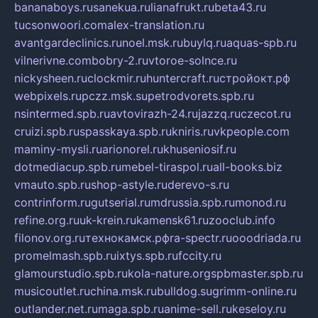
bananaboys.ru
sanekua.ru
lianafrukt.ru
beta43.ru
tucsonwoori.com
alex-translation.ru
avantgardeclinics.ru
noel.msk.ru
buylq.ru
aquas-spb.ru
vilnerivne.com
bobry-2.ru
vtoroe-solnce.ru
nickysheen.ru
clockmir.ru
huntercraft.ru
стройокт.рф
webpixels.ru
pczz.msk.su
petrodvorets.spb.ru
nsintermed.spb.ru
avtovirazh-24.ru
jazzq.ru
czecot.ru
cruizi.spb.ru
spasskaya.spb.ru
kniris.ru
vkpeople.com
maminy-mysli.ru
arionorel.ru
khuseniosif.ru
dotmediacup.spb.ru
mebel-tiraspol.ru
all-books.biz
vmauto.spb.ru
shop-astyle.ru
derevo-s.ru
contrinform.ru
gutserial.ru
mdrussia.spb.ru
monod.ru
refine.org.ru
uk-krein.ru
kamensk61.ru
zooclub.info
filonov.org.ru
технокамск.рф
ra-spectr.ru
ooodriada.ru
promelmash.spb.ru
ixtys.spb.ru
fccity.ru
glamourstudio.spb.ru
kola-nature.org
spbmaster.spb.ru
musicoutlet.ru
china.msk.ru
bulldog.su
grimm-online.ru
outlander.net.ru
maga.spb.ru
anime-sell.ru
keseloy.ru