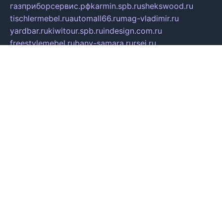
газприборсервис.рф
karmin.spb.ru
shekswood.ru
tischlermebel.ru
automall66.ru
mag-vladimir.ru
yardbar.ru
kiwitour.spb.ru
indesign.com.ru
freestylemebel.ru
bany-samara.ru
rsei.ru
naidisvoyput.ru
mgsn-invest.ru
ipkamerasannce.ru
alicante-house.ru
ibelka74.ru
cozyhouse.info
vlkargalev-studio.ru
700mb.ru
figura-ufa.ru
alina-live.ru
belarusiannews.ru
womenknow.ru
dos-vniimk.ru
sega.net.ru
dv.net.ru
phenomenonsofhistory.com
telesputnik.net.ru
wall.pp.ru
pylesosroidmi.ru
gtc-clan.ru
cligs.ru
bibikazap.ru
popova.org.ru
netwhistler.spb.ru
bellvil.ru
bonzon.ru
iss-vladik.ru
defiparis.net.ru
las-gryzas.ru
amku.ru
electednews.spb.ru
feather.org.ru
spar72.ru
tankiigri.ru
dominus.com.ru
ibtree.ru
sanykool.pp.ru
unixlib.org.ru
menatep.spb.ru
gartenterrassen.ru
printeka.ru
skvozilka.com.ru
parkovka-pub.ru
lovemobi.ru
art-ru.ru
emulatorz.com.ru
alucomp.com.ru
tatforum.com.ru