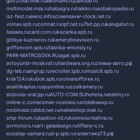
golf2club.msk.ru
aeforums.ru
zallclub.ru
multimodal.msk.ru
habaigry.ru
haikko.ru
sobakopedia.ru
isz-fest.ru
ewnc.info
screensaver-clock.net.ru
volnav.spb.ru
comnat.ru
npf.net.ru
7bit.pp.ru
kalugatur.ru
tesiaes.ru
card.com.ru
kazanka.spb.ru
gildiya-kuznecov.ru
kameryboavision.ru
griffoncom.spb.ru
fabrika-emotsiy.ru
PARK-MATROSOVA.RU
agat.spb.ru
avtoyurist-moskva1.ru
hardware.org.ru
схема-авто.рф
dg-lab.ru
angrup.ru
recruiter.spb.ru
music8.spb.ru
krsk124.ru
kubok.spb.ru
romanofforex.ru
analitikaplus.ru
spyonline.ru
zosikamery.ru
sloboda-ural.pp.ru
AUTO-COM.SU
hohota.net
alimy.ru
online-z.com
aromat-vostoka.ru
otdelkaexp.ru
mobilvest.ru
bbd.net.ru
mebelshop.msk.ru
smp-forum.ru
bastion-td.ru
kosmoscreative.ru
avrmotors.ru
art-galadesign.ru
tiffany-c.ru
ecostep-samara.ru
d-p.spb.ru
галактика73.рф