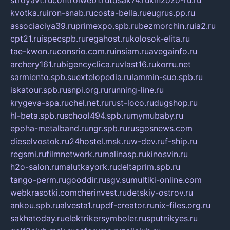
stroyavt.ru
controlweb1.ru
tdsak74.ru
kinzozo-ru.ru
kvotka.ru
iron-snab.ru
costa-bella.ru
eugrus.pp.ru
associaciya39.ru
primexpo.spb.ru
bezmorchin.ru
ia2.ru
cpt21.ru
ispecspb.ru
regahost.ru
kolosok-elita.ru
tae-kwon.ru
consrio.com.ru
insiam.ru
avegainfo.ru
archery161.ru
bigencyclica.ru
vlast16.ru
korru.net
sarmiento.spb.su
extelopedia.ru
lammin-suo.spb.ru
iskatour.spb.ru
snpi.org.ru
running-line.ru
krygeva-spa.ru
chel.net.ru
rust-loco.ru
dugshop.ru
hl-beta.spb.ru
school494.spb.ru
mymubaby.ru
epoha-metalband.ru
ngr.spb.ru
rusgosnews.com
dieselvostok.ru
24hostel.msk.ru
w-dev.ru
f-ship.ru
regsmi.ru
filmnetwork.ru
malinasp.ru
kinosvin.ru
h2o-salon.ru
malutkayork.ru
deltaprim.spb.ru
tango-perm.ru
gooddir.ru
sgv.su
multiki-online.com
webkrasotki.com
cherinvest.ru
detskiy-ostrov.ru
ankou.spb.ru
alvesta1.ru
pdf-creator.ru
nix-files.org.ru
sakhatoday.ru
elektrikersymboler.ru
sputnikyes.ru