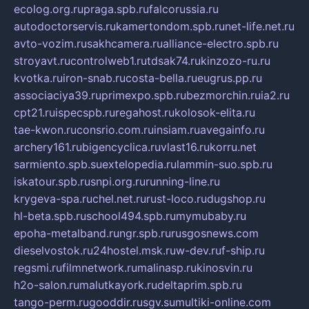
ecolog.org.ru
praga.spb.ru
falcorussia.ru
autodoctorservis.ru
kamertondom.spb.ru
net-life.net.ru
avto-vozim.ru
sakhcamera.ru
alliance-electro.spb.ru
stroyavt.ru
controlweb1.ru
tdsak74.ru
kinzozo-ru.ru
kvotka.ru
iron-snab.ru
costa-bella.ru
eugrus.pp.ru
associaciya39.ru
primexpo.spb.ru
bezmorchin.ru
ia2.ru
cpt21.ru
ispecspb.ru
regahost.ru
kolosok-elita.ru
tae-kwon.ru
consrio.com.ru
insiam.ru
avegainfo.ru
archery161.ru
bigencyclica.ru
vlast16.ru
korru.net
sarmiento.spb.su
extelopedia.ru
lammin-suo.spb.ru
iskatour.spb.ru
snpi.org.ru
running-line.ru
krygeva-spa.ru
chel.net.ru
rust-loco.ru
dugshop.ru
hl-beta.spb.ru
school494.spb.ru
mymubaby.ru
epoha-metalband.ru
ngr.spb.ru
rusgosnews.com
dieselvostok.ru
24hostel.msk.ru
w-dev.ru
f-ship.ru
regsmi.ru
filmnetwork.ru
malinasp.ru
kinosvin.ru
h2o-salon.ru
malutkayork.ru
deltaprim.spb.ru
tango-perm.ru
gooddir.ru
sgv.su
multiki-online.com