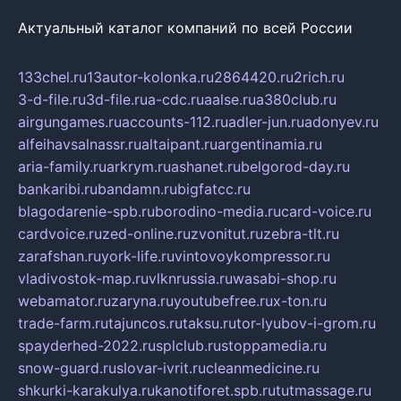
Актуальный каталог компаний по всей России
133chel.ru
13autor-kolonka.ru
2864420.ru
2rich.ru
3-d-file.ru
3d-file.ru
a-cdc.ru
aalse.ru
a380club.ru
airgungames.ru
accounts-112.ru
adler-jun.ru
adonyev.ru
alfeihavsalnassr.ru
altaipant.ru
argentinamia.ru
aria-family.ru
arkrym.ru
ashanet.ru
belgorod-day.ru
bankaribi.ru
bandamn.ru
bigfatcc.ru
blagodarenie-spb.ru
borodino-media.ru
card-voice.ru
cardvoice.ru
zed-online.ru
zvonitut.ru
zebra-tlt.ru
zarafshan.ru
york-life.ru
vintovoykompressor.ru
vladivostok-map.ru
vlknrussia.ru
wasabi-shop.ru
webamator.ru
zaryna.ru
youtubefree.ru
x-ton.ru
trade-farm.ru
tajuncos.ru
taksu.ru
tor-lyubov-i-grom.ru
spayderhed-2022.ru
splclub.ru
stoppamedia.ru
snow-guard.ru
slovar-ivrit.ru
cleanmedicine.ru
shkurki-karakulya.ru
kanotiforet.spb.ru
tutmassage.ru