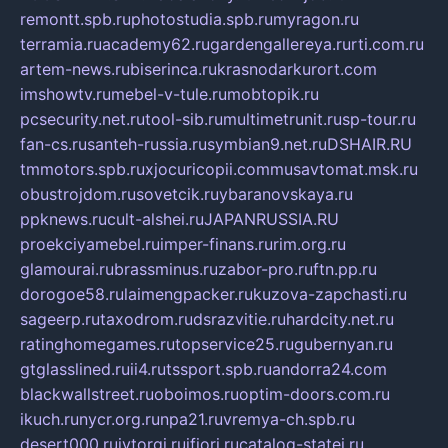
remontt.spb.ru
photostudia.spb.ru
myragon.ru
terramia.ru
academy62.ru
gardengallereya.ru
rti.com.ru
artem-news.ru
biserinca.ru
krasnodarkurort.com
imshowtv.ru
mebel-v-tule.ru
mobtopik.ru
pcsecurity.net.ru
tool-sib.ru
multimetrunit.ru
sp-tour.ru
fan-cs.ru
santeh-russia.ru
symbian9.net.ru
DSHAIR.RU
tmmotors.spb.ru
xjocuricopii.com
musavtomat.msk.ru
obustrojdom.ru
sovetcik.ru
ybaranovskaya.ru
ppknews.ru
cult-alshei.ru
JAPANRUSSIA.RU
proekciyamebel.ru
imper-finans.ru
rim.org.ru
glamourai.ru
brassminus.ru
zabor-pro.ru
ftn.pp.ru
dorogoe58.ru
laimengpacker.ru
kuzova-zapchasti.ru
sageerp.ru
taxodrom.ru
dsrazvitie.ru
hardcity.net.ru
ratinghomegames.ru
topservice25.ru
gubernyan.ru
gtglasslined.ru
ii4.ru
tssport.spb.ru
andorra24.com
blackwallstreet.ru
oboimos.ru
optim-doors.com.ru
ikuch.ru
nycr.org.ru
npa21.ru
vremya-ch.spb.ru
desert000.ru
ivtorgi.ru
ifiori.ru
catalog-statei.ru