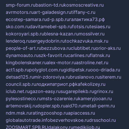
smp-forum.ru
bastion-td.ru
kosmoscreative.ru
avrmotors.ru
art-galadesign.ru
tiffany-c.ru
ecostep-samara.ru
d-p.spb.ru
галактика73.рф
sko.com.ru
davitamebel-spb.ru
fotsis.ru
tesiaes.ru
kokoroyari.spb.ru
blesna-kazan.ru
mossilver.ru
lenderoq.ru
sergeydobrin.ru
tochkazvuka.msk.ru
people-of-art.ru
bezzubova.ru
clubtibet.ru
orior-aks.ru
dynamoauto.ru
szk-favorit.ru
carlines.ru
flatnsk.ru
kingbolenskaner.ru
alex-motor.ru
astroline.net.ru
act1.spb.ru
polyglot.com.ru
gidlipetsk.ru
ooo-driada.ru
detsad125.ru
mir-zdoroviya.ru
bruslanovo.ru
siterem.ru
council.spb.ru
лодкипатриот.рф
kafekolizey.ru
iclub.net.ru
gazon-easy.ru
sugarepilekb.ru
grinox.ru
pylesostineco.ru
msts-ozarenie.ru
kameryjooan.ru
artemovskij.ru
dopler.spb.ru
aid70.ru
metall-perm.ru
ndm.msk.ru
ratingzooshop.ru
apiaccess.ru
globalautotrade.info
bezverhovskoe.ru
drsschool.ru
ZOOSMART.SPB.RU
dalakony.ru
medikijob.ru