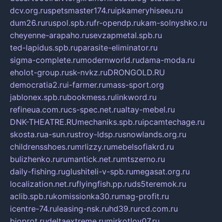
dcv.org.ru
spetsmaster174.ru
ipkameryhiseeu.ru
dum26.ru
ruspol.spb.ru
fr-opendp.ru
kam-solnyshko.ru
cheyenne-arapaho.ru
sevzapmetal.spb.ru
ted-lapidus.spb.ru
parasite-eliminator.ru
sigma-complete.ru
modernworld.ru
dama-moda.ru
eholot-group.ru
sk-nvkz.ru
DRONGOLD.RU
democratia2.ru
i-farmer.ru
mass-sport.org
jablonex.spb.ru
bookmess.ru
linkword.ru
refineua.com.ru
cs-spec.net.ru
altay-mebel.ru
DNK-THEATRE.RU
mechaniks.spb.ru
ipcamtechage.ru
skosta.ru
a-sun.ru
stroy-ldsp.ru
snowlands.org.ru
childrensshoes.ru
mrlizzy.ru
mebelsofiakrd.ru
bulizhenko.ru
rumantick.net.ru
mtszerno.ru
daily-fishing.ru
glushiteli-v-spb.ru
megasat.org.ru
localization.net.ru
flyingfish.pp.ru
ds5teremok.ru
aclib.spb.ru
komissionka30.ru
mag-profit.ru
icentre-74.ru
leasing-nsk.ru
hd39.ru
rcd.com.ru
bioprot.ru
deltaextreme.ru
mirkotlov07.ru