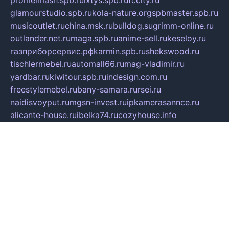
promelmash.spb.ru
ixtys.spb.ru
fccity.ru
glamourstudio.spb.ru
kola-nature.org
spbmaster.spb.ru
musicoutlet.ru
china.msk.ru
bulldog.su
grimm-online.ru
outlander.net.ru
maga.spb.ru
anime-sell.ru
keseloy.ru
газприборсервис.рф
karmin.spb.ru
shekswood.ru
tischlermebel.ru
automall66.ru
mag-vladimir.ru
yardbar.ru
kiwitour.spb.ru
indesign.com.ru
freestylemebel.ru
bany-samara.ru
rsei.ru
naidisvoyput.ru
mgsn-invest.ru
ipkamerasannce.ru
alicante-house.ru
ibelka74.ru
cozyhouse.info
vlkargalev-studio.ru
700mb.ru
figura-ufa.ru
alina-live.ru
belarusiannews.ru
womenknow.ru
dos-vniimk.ru
sega.net.ru
dv.net.ru
phenomenonsofhistory.com
telesputnik.net.ru
wall.pp.ru
pylesosroidmi.ru
gtc-clan.ru
cligs.ru
bibikazap.ru
popova.org.ru
netwhistler.spb.ru
bellvil.ru
bonzon.ru
iss-vladik.ru
defiparis.net.ru
las-gryzas.ru
amku.ru
electednews.spb.ru
feather.org.ru
spar72.ru
tankiigri.ru