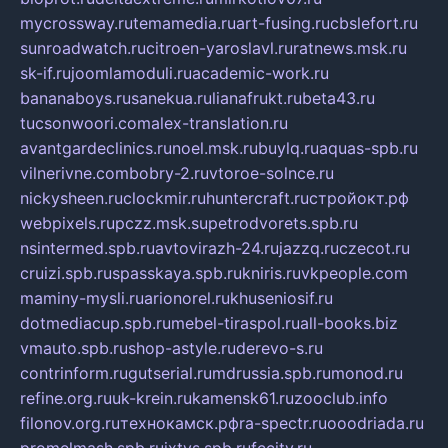
mycrossway.ru
temamedia.ru
art-fusing.ru
cbslefort.ru
sunroadwatch.ru
citroen-yaroslavl.ru
ratnews.msk.ru
sk-if.ru
joomlamoduli.ru
academic-work.ru
bananaboys.ru
sanekua.ru
lianafrukt.ru
beta43.ru
tucsonwoori.com
alex-translation.ru
avantgardeclinics.ru
noel.msk.ru
buylq.ru
aquas-spb.ru
vilnerivne.com
bobry-2.ru
vtoroe-solnce.ru
nickysheen.ru
clockmir.ru
huntercraft.ru
стройокт.рф
webpixels.ru
pczz.msk.su
petrodvorets.spb.ru
nsintermed.spb.ru
avtovirazh-24.ru
jazzq.ru
czecot.ru
cruizi.spb.ru
spasskaya.spb.ru
kniris.ru
vkpeople.com
maminy-mysli.ru
arionorel.ru
khuseniosif.ru
dotmediacup.spb.ru
mebel-tiraspol.ru
all-books.biz
vmauto.spb.ru
shop-astyle.ru
derevo-s.ru
contrinform.ru
gutserial.ru
mdrussia.spb.ru
monod.ru
refine.org.ru
uk-krein.ru
kamensk61.ru
zooclub.info
filonov.org.ru
технокамск.рф
ra-spectr.ru
ooodriada.ru