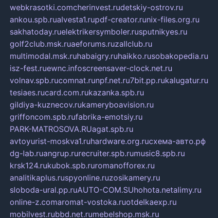
webkrasotki.com
cherinvest.ru
detskiy-ostrov.ru
ankou.spb.ru
alvesta1.ru
pdf-creator.ru
nix-files.org.ru
sakhatoday.ru
elektrikersymboler.ru
sputnikyes.ru
golf2club.msk.ru
aeforums.ru
zallclub.ru
multimodal.msk.ru
habaigry.ru
haikko.ru
sobakopedia.ru
isz-fest.ru
ewnc.info
screensaver-clock.net.ru
volnav.spb.ru
comnat.ru
npf.net.ru
7bit.pp.ru
kalugatur.ru
tesiaes.ru
card.com.ru
kazanka.spb.ru
gildiya-kuznecov.ru
kameryboavision.ru
griffoncom.spb.ru
fabrika-emotsiy.ru
PARK-MATROSOVA.RU
agat.spb.ru
avtoyurist-moskva1.ru
hardware.org.ru
схема-авто.рф
dg-lab.ru
angrup.ru
recruiter.spb.ru
music8.spb.ru
krsk124.ru
kubok.spb.ru
romanofforex.ru
analitikaplus.ru
spyonline.ru
zosikamery.ru
sloboda-ural.pp.ru
AUTO-COM.SU
hohota.net
alimy.ru
online-z.com
aromat-vostoka.ru
otdelkaexp.ru
mobilvest.ru
bbd.net.ru
mebelshop.msk.ru