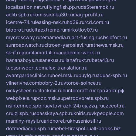
localization.net.ru
flyingfish.pp.ru
ds5teremok.ru
aclib.spb.ru
komissionka30.ru
mag-profit.ru
icentre-74.ru
leasing-nsk.ru
hd39.ru
rcd.com.ru
bioprot.ru
deltaextreme.ru
mirkotlov07.ru
mycrossway.ru
temamedia.ru
art-fusing.ru
cbslefort.ru
sunroadwatch.ru
citroen-yaroslavl.ru
ratnews.msk.ru
sk-if.ru
joomlamoduli.ru
academic-work.ru
bananaboys.ru
sanekua.ru
lianafrukt.ru
beta43.ru
tucsonwoori.com
alex-translation.ru
avantgardeclinics.ru
noel.msk.ru
buylq.ru
aquas-spb.ru
vilnerivne.com
bobry-2.ru
vtoroe-solnce.ru
nickysheen.ru
clockmir.ru
huntercraft.ru
стройокт.рф
webpixels.ru
pczz.msk.su
petrodvorets.spb.ru
nsintermed.spb.ru
avtovirazh-24.ru
jazzq.ru
czecot.ru
cruizi.spb.ru
spasskaya.spb.ru
kniris.ru
vkpeople.com
maminy-mysli.ru
arionorel.ru
khuseniosif.ru
dotmediacup.spb.ru
mebel-tiraspol.ru
all-books.biz
vmauto.spb.ru
shop-astyle.ru
derevo-s.ru