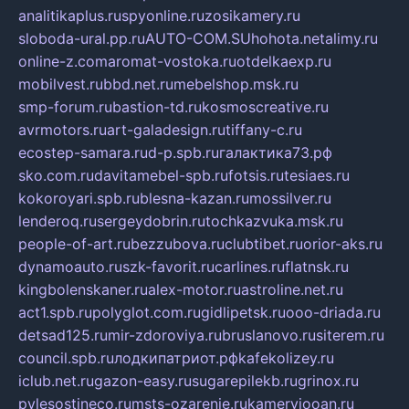
analitikaplus.ru
spyonline.ru
zosikamery.ru
sloboda-ural.pp.ru
AUTO-COM.SU
hohota.net
alimy.ru
online-z.com
aromat-vostoka.ru
otdelkaexp.ru
mobilvest.ru
bbd.net.ru
mebelshop.msk.ru
smp-forum.ru
bastion-td.ru
kosmoscreative.ru
avrmotors.ru
art-galadesign.ru
tiffany-c.ru
ecostep-samara.ru
d-p.spb.ru
галактика73.рф
sko.com.ru
davitamebel-spb.ru
fotsis.ru
tesiaes.ru
kokoroyari.spb.ru
blesna-kazan.ru
mossilver.ru
lenderoq.ru
sergeydobrin.ru
tochkazvuka.msk.ru
people-of-art.ru
bezzubova.ru
clubtibet.ru
orior-aks.ru
dynamoauto.ru
szk-favorit.ru
carlines.ru
flatnsk.ru
kingbolenskaner.ru
alex-motor.ru
astroline.net.ru
act1.spb.ru
polyglot.com.ru
gidlipetsk.ru
ooo-driada.ru
detsad125.ru
mir-zdoroviya.ru
bruslanovo.ru
siterem.ru
council.spb.ru
лодкипатриот.рф
kafekolizey.ru
iclub.net.ru
gazon-easy.ru
sugarepilekb.ru
grinox.ru
pylesostineco.ru
msts-ozarenie.ru
kameryjooan.ru