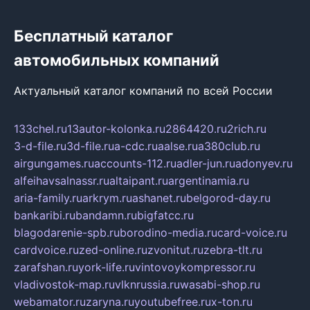
Бесплатный каталог
автомобильных компаний
Актуальный каталог компаний по всей России
133chel.ru
13autor-kolonka.ru
2864420.ru
2rich.ru
3-d-file.ru
3d-file.ru
a-cdc.ru
aalse.ru
a380club.ru
airgungames.ru
accounts-112.ru
adler-jun.ru
adonyev.ru
alfeihavsalnassr.ru
altaipant.ru
argentinamia.ru
aria-family.ru
arkrym.ru
ashanet.ru
belgorod-day.ru
bankaribi.ru
bandamn.ru
bigfatcc.ru
blagodarenie-spb.ru
borodino-media.ru
card-voice.ru
cardvoice.ru
zed-online.ru
zvonitut.ru
zebra-tlt.ru
zarafshan.ru
york-life.ru
vintovoykompressor.ru
vladivostok-map.ru
vlknrussia.ru
wasabi-shop.ru
webamator.ru
zaryna.ru
youtubefree.ru
x-ton.ru