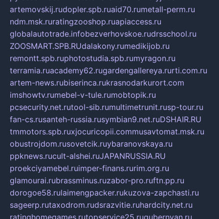
artemovskij.ru
dopler.spb.ru
aid70.ru
metall-perm.ru
ndm.msk.ru
ratingzooshop.ru
apiaccess.ru
globalautotrade.info
bezverhovskoe.ru
drsschool.ru
ZOOSMART.SPB.RU
dalakony.ru
medikijob.ru
remontt.spb.ru
photostudia.spb.ru
myragon.ru
terramia.ru
academy62.ru
gardengallereya.ru
rti.com.ru
artem-news.ru
biserinca.ru
krasnodarkurort.com
imshowtv.ru
mebel-v-tule.ru
mobtopik.ru
pcsecurity.net.ru
tool-sib.ru
multimetrunit.ru
sp-tour.ru
fan-cs.ru
santeh-russia.ru
symbian9.net.ru
DSHAIR.RU
tmmotors.spb.ru
xjocuricopii.com
musavtomat.msk.ru
obustrojdom.ru
sovetcik.ru
ybaranovskaya.ru
ppknews.ru
cult-alshei.ru
JAPANRUSSIA.RU
proekciyamebel.ru
imper-finans.ru
rim.org.ru
glamourai.ru
brassminus.ru
zabor-pro.ru
ftn.pp.ru
dorogoe58.ru
laimengpacker.ru
kuzova-zapchasti.ru
sageerp.ru
taxodrom.ru
dsrazvitie.ru
hardcity.net.ru
ratinghomegames.ru
topservice25.ru
gubernyan.ru