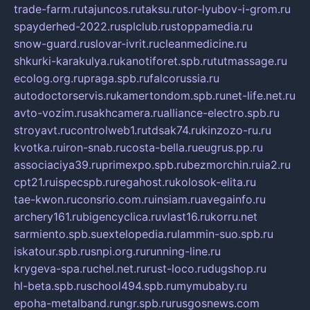
trade-farm.ru
tajuncos.ru
taksu.ru
tor-lyubov-i-grom.ru
spayderhed-2022.ru
splclub.ru
stoppamedia.ru
snow-guard.ru
slovar-ivrit.ru
cleanmedicine.ru
shkurki-karakulya.ru
kanotiforet.spb.ru
tutmassage.ru
ecolog.org.ru
praga.spb.ru
falcorussia.ru
autodoctorservis.ru
kamertondom.spb.ru
net-life.net.ru
avto-vozim.ru
sakhcamera.ru
alliance-electro.spb.ru
stroyavt.ru
controlweb1.ru
tdsak74.ru
kinzozo-ru.ru
kvotka.ru
iron-snab.ru
costa-bella.ru
eugrus.pp.ru
associaciya39.ru
primexpo.spb.ru
bezmorchin.ru
ia2.ru
cpt21.ru
ispecspb.ru
regahost.ru
kolosok-elita.ru
tae-kwon.ru
consrio.com.ru
insiam.ru
avegainfo.ru
archery161.ru
bigencyclica.ru
vlast16.ru
korru.net
sarmiento.spb.su
extelopedia.ru
lammin-suo.spb.ru
iskatour.spb.ru
snpi.org.ru
running-line.ru
krygeva-spa.ru
chel.net.ru
rust-loco.ru
dugshop.ru
hl-beta.spb.ru
school494.spb.ru
mymubaby.ru
epoha-metalband.ru
ngr.spb.ru
rusgosnews.com