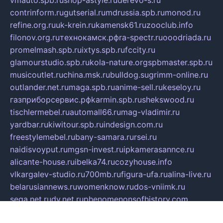
contrinform.ru
gutserial.ru
mdrussia.spb.ru
monod.ru
refine.org.ru
uk-krein.ru
kamensk61.ru
zooclub.info
filonov.org.ru
технокамск.рф
ra-spectr.ru
ooodriada.ru
promelmash.spb.ru
ixtys.spb.ru
fccity.ru
glamourstudio.spb.ru
kola-nature.org
spbmaster.spb.ru
musicoutlet.ru
china.msk.ru
bulldog.su
grimm-online.ru
outlander.net.ru
maga.spb.ru
anime-sell.ru
keseloy.ru
газприборсервис.рф
karmin.spb.ru
shekswood.ru
tischlermebel.ru
automall66.ru
mag-vladimir.ru
yardbar.ru
kiwitour.spb.ru
indesign.com.ru
freestylemebel.ru
bany-samara.ru
rsei.ru
naidisvoyput.ru
mgsn-invest.ru
ipkamerasannce.ru
alicante-house.ru
ibelka74.ru
cozyhouse.info
vlkargalev-studio.ru
700mb.ru
figura-ufa.ru
alina-live.ru
belarusiannews.ru
womenknow.ru
dos-vniimk.ru
sega.net.ru
dv.net.ru
phenomenonsofhistory.com
telesputnik.net.ru
wall.pp.ru
pylesosroidmi.ru