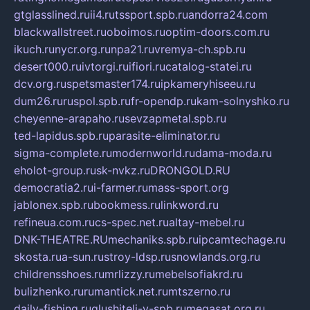
gtglasslined.ru
ii4.ru
tssport.spb.ru
andorra24.com
blackwallstreet.ru
oboimos.ru
optim-doors.com.ru
ikuch.ru
nycr.org.ru
npa21.ru
vremya-ch.spb.ru
desert000.ru
ivtorgi.ru
ifiori.ru
catalog-statei.ru
dcv.org.ru
spetsmaster174.ru
ipkameryhiseeu.ru
dum26.ru
ruspol.spb.ru
fr-opendp.ru
kam-solnyshko.ru
cheyenne-arapaho.ru
sevzapmetal.spb.ru
ted-lapidus.spb.ru
parasite-eliminator.ru
sigma-complete.ru
modernworld.ru
dama-moda.ru
eholot-group.ru
sk-nvkz.ru
DRONGOLD.RU
democratia2.ru
i-farmer.ru
mass-sport.org
jablonex.spb.ru
bookmess.ru
linkword.ru
refineua.com.ru
cs-spec.net.ru
altay-mebel.ru
DNK-THEATRE.RU
mechaniks.spb.ru
ipcamtechage.ru
skosta.ru
a-sun.ru
stroy-ldsp.ru
snowlands.org.ru
childrensshoes.ru
mrlizzy.ru
mebelsofiakrd.ru
bulizhenko.ru
rumantick.net.ru
mtszerno.ru
daily-fishing.ru
glushiteli-v-spb.ru
megasat.org.ru