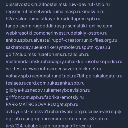
dieselvostok.ru
24hostel.msk.ru
w-dev.ru
f-ship.ru
regsmi.ru
filmnetwork.ru
malinasp.ru
kinosvin.ru
h2o-salon.ru
malutkayork.ru
deltaprim.spb.ru
tango-perm.ru
gooddir.ru
sgv.su
multiki-online.com
webkrasotki.com
cherinvest.ru
detskiy-ostrov.ru
ankou.spb.ru
alvesta1.ru
pdf-creator.ru
nix-files.org.ru
sakhatoday.ru
elektrikersymboler.ru
sputnikyes.ru
golf2club.msk.ru
aeforums.ru
zallclub.ru
multimodal.msk.ru
habaigry.ru
haikko.ru
sobakopedia.ru
isz-fest.ru
ewnc.info
screensaver-clock.net.ru
volnav.spb.ru
comnat.ru
npf.net.ru
7bit.pp.ru
kalugatur.ru
tesiaes.ru
card.com.ru
kazanka.spb.ru
gildiya-kuznecov.ru
kameryboavision.ru
griffoncom.spb.ru
fabrika-emotsiy.ru
PARK-MATROSOVA.RU
agat.spb.ru
avtoyurist-moskva1.ru
hardware.org.ru
схема-авто.рф
dg-lab.ru
angrup.ru
recruiter.spb.ru
music8.spb.ru
krsk124.ru
kubok.spb.ru
romanofforex.ru