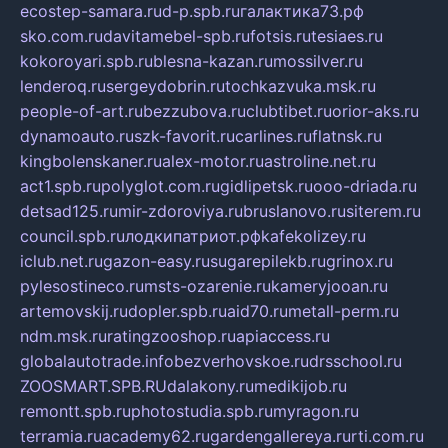
ecostep-samara.ru
d-p.spb.ru
галактика73.рф
sko.com.ru
davitamebel-spb.ru
fotsis.ru
tesiaes.ru
kokoroyari.spb.ru
blesna-kazan.ru
mossilver.ru
lenderoq.ru
sergeydobrin.ru
tochkazvuka.msk.ru
people-of-art.ru
bezzubova.ru
clubtibet.ru
orior-aks.ru
dynamoauto.ru
szk-favorit.ru
carlines.ru
flatnsk.ru
kingbolenskaner.ru
alex-motor.ru
astroline.net.ru
act1.spb.ru
polyglot.com.ru
gidlipetsk.ru
ooo-driada.ru
detsad125.ru
mir-zdoroviya.ru
bruslanovo.ru
siterem.ru
council.spb.ru
лодкипатриот.рф
kafekolizey.ru
iclub.net.ru
gazon-easy.ru
sugarepilekb.ru
grinox.ru
pylesostineco.ru
msts-ozarenie.ru
kameryjooan.ru
artemovskij.ru
dopler.spb.ru
aid70.ru
metall-perm.ru
ndm.msk.ru
ratingzooshop.ru
apiaccess.ru
globalautotrade.info
bezverhovskoe.ru
drsschool.ru
ZOOSMART.SPB.RU
dalakony.ru
medikijob.ru
remontt.spb.ru
photostudia.spb.ru
myragon.ru
terramia.ru
academy62.ru
gardengallereya.ru
rti.com.ru