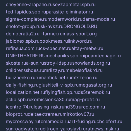
cheyenne-arapaho.ru
sevzapmetal.spb.ru
ted-lapidus.spb.ru
parasite-eliminator.ru
sigma-complete.ru
modernworld.ru
dama-moda.ru
eholot-group.ru
sk-nvkz.ru
DRONGOLD.RU
democratia2.ru
i-farmer.ru
mass-sport.org
jablonex.spb.ru
bookmess.ru
linkword.ru
refineua.com.ru
cs-spec.net.ru
altay-mebel.ru
DNK-THEATRE.RU
mechaniks.spb.ru
ipcamtechage.ru
skosta.ru
a-sun.ru
stroy-ldsp.ru
snowlands.org.ru
childrensshoes.ru
mrlizzy.ru
mebelsofiakrd.ru
bulizhenko.ru
rumantick.net.ru
mtszerno.ru
daily-fishing.ru
glushiteli-v-spb.ru
megasat.org.ru
localization.net.ru
flyingfish.pp.ru
ds5teremok.ru
aclib.spb.ru
komissionka30.ru
mag-profit.ru
icentre-74.ru
leasing-nsk.ru
hd39.ru
rcd.com.ru
bioprot.ru
deltaextreme.ru
mirkotlov07.ru
mycrossway.ru
temamedia.ru
art-fusing.ru
cbslefort.ru
sunroadwatch.ru
citroen-yaroslavl.ru
ratnews.msk.ru