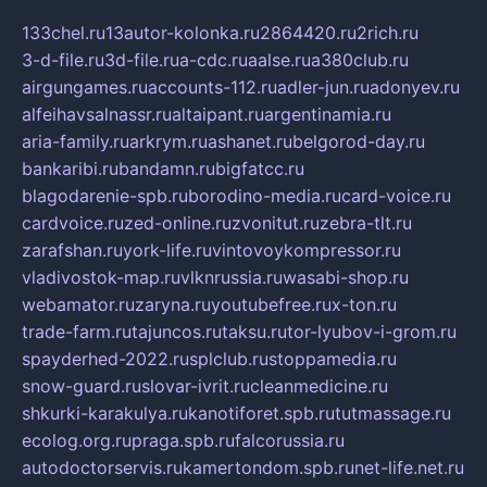
133chel.ru
13autor-kolonka.ru
2864420.ru
2rich.ru
3-d-file.ru
3d-file.ru
a-cdc.ru
aalse.ru
a380club.ru
airgungames.ru
accounts-112.ru
adler-jun.ru
adonyev.ru
alfeihavsalnassr.ru
altaipant.ru
argentinamia.ru
aria-family.ru
arkrym.ru
ashanet.ru
belgorod-day.ru
bankaribi.ru
bandamn.ru
bigfatcc.ru
blagodarenie-spb.ru
borodino-media.ru
card-voice.ru
cardvoice.ru
zed-online.ru
zvonitut.ru
zebra-tlt.ru
zarafshan.ru
york-life.ru
vintovoykompressor.ru
vladivostok-map.ru
vlknrussia.ru
wasabi-shop.ru
webamator.ru
zaryna.ru
youtubefree.ru
x-ton.ru
trade-farm.ru
tajuncos.ru
taksu.ru
tor-lyubov-i-grom.ru
spayderhed-2022.ru
splclub.ru
stoppamedia.ru
snow-guard.ru
slovar-ivrit.ru
cleanmedicine.ru
shkurki-karakulya.ru
kanotiforet.spb.ru
tutmassage.ru
ecolog.org.ru
praga.spb.ru
falcorussia.ru
autodoctorservis.ru
kamertondom.spb.ru
net-life.net.ru