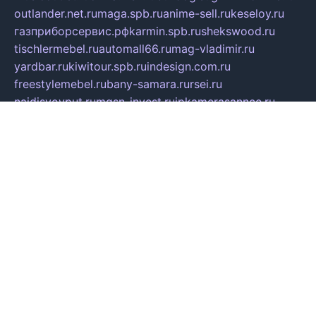
outlander.net.ru
maga.spb.ru
anime-sell.ru
keseloy.ru
газприборсервис.рф
karmin.spb.ru
shekswood.ru
tischlermebel.ru
automall66.ru
mag-vladimir.ru
yardbar.ru
kiwitour.spb.ru
indesign.com.ru
freestylemebel.ru
bany-samara.ru
rsei.ru
naidisvoyput.ru
mgsn-invest.ru
ipkamerasannce.ru
alicante-house.ru
ibelka74.ru
cozyhouse.info
vlkargalev-studio.ru
700mb.ru
figura-ufa.ru
alina-live.ru
belarusiannews.ru
womenknow.ru
dos-vniimk.ru
sega.net.ru
dv.net.ru
phenomenonsofhistory.com
telesputnik.net.ru
wall.pp.ru
pylesosroidmi.ru
gtc-clan.ru
cligs.ru
bibikazap.ru
popova.org.ru
netwhistler.spb.ru
bellvil.ru
bonzon.ru
iss-vladik.ru
defiparis.net.ru
las-gryzas.ru
amku.ru
electednews.spb.ru
feather.org.ru
spar72.ru
tankiigri.ru
dominus.com.ru
ibtree.ru
sanykool.pp.ru
unixlib.org.ru
menatep.spb.ru
gartenterrassen.ru
printeka.ru
skvozilka.com.ru
parkovka-pub.ru
lovemobi.ru
art-ru.ru