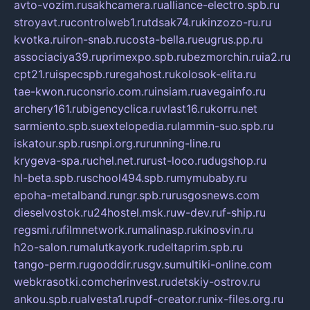
avto-vozim.ru
sakhcamera.ru
alliance-electro.spb.ru
stroyavt.ru
controlweb1.ru
tdsak74.ru
kinzozo-ru.ru
kvotka.ru
iron-snab.ru
costa-bella.ru
eugrus.pp.ru
associaciya39.ru
primexpo.spb.ru
bezmorchin.ru
ia2.ru
cpt21.ru
ispecspb.ru
regahost.ru
kolosok-elita.ru
tae-kwon.ru
consrio.com.ru
insiam.ru
avegainfo.ru
archery161.ru
bigencyclica.ru
vlast16.ru
korru.net
sarmiento.spb.su
extelopedia.ru
lammin-suo.spb.ru
iskatour.spb.ru
snpi.org.ru
running-line.ru
krygeva-spa.ru
chel.net.ru
rust-loco.ru
dugshop.ru
hl-beta.spb.ru
school494.spb.ru
mymubaby.ru
epoha-metalband.ru
ngr.spb.ru
rusgosnews.com
dieselvostok.ru
24hostel.msk.ru
w-dev.ru
f-ship.ru
regsmi.ru
filmnetwork.ru
malinasp.ru
kinosvin.ru
h2o-salon.ru
malutkayork.ru
deltaprim.spb.ru
tango-perm.ru
gooddir.ru
sgv.su
multiki-online.com
webkrasotki.com
cherinvest.ru
detskiy-ostrov.ru
ankou.spb.ru
alvesta1.ru
pdf-creator.ru
nix-files.org.ru