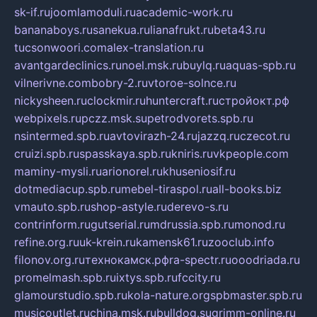
sk-if.ru
joomlamoduli.ru
academic-work.ru
bananaboys.ru
sanekua.ru
lianafrukt.ru
beta43.ru
tucsonwoori.com
alex-translation.ru
avantgardeclinics.ru
noel.msk.ru
buylq.ru
aquas-spb.ru
vilnerivne.com
bobry-2.ru
vtoroe-solnce.ru
nickysheen.ru
clockmir.ru
huntercraft.ru
стройокт.рф
webpixels.ru
pczz.msk.su
petrodvorets.spb.ru
nsintermed.spb.ru
avtovirazh-24.ru
jazzq.ru
czecot.ru
cruizi.spb.ru
spasskaya.spb.ru
kniris.ru
vkpeople.com
maminy-mysli.ru
arionorel.ru
khuseniosif.ru
dotmediacup.spb.ru
mebel-tiraspol.ru
all-books.biz
vmauto.spb.ru
shop-astyle.ru
derevo-s.ru
contrinform.ru
gutserial.ru
mdrussia.spb.ru
monod.ru
refine.org.ru
uk-krein.ru
kamensk61.ru
zooclub.info
filonov.org.ru
технокамск.рф
ra-spectr.ru
ooodriada.ru
promelmash.spb.ru
ixtys.spb.ru
fccity.ru
glamourstudio.spb.ru
kola-nature.org
spbmaster.spb.ru
musicoutlet.ru
china.msk.ru
bulldog.su
grimm-online.ru