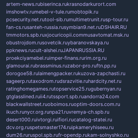
artem-news.ru
biserinca.ru
krasnodarkurort.com
imshowtv.ru
mebel-v-tule.ru
mobtopik.ru
pcsecurity.net.ru
tool-sib.ru
multimetrunit.ru
sp-tour.ru
fan-cs.ru
santeh-russia.ru
symbian9.net.ru
DSHAIR.RU
tmmotors.spb.ru
xjocuricopii.com
musavtomat.msk.ru
obustrojdom.ru
sovetcik.ru
ybaranovskaya.ru
ppknews.ru
cult-alshei.ru
JAPANRUSSIA.RU
proekciyamebel.ru
imper-finans.ru
rim.org.ru
glamourai.ru
brassminus.ru
zabor-pro.ru
ftn.pp.ru
dorogoe58.ru
laimengpacker.ru
kuzova-zapchasti.ru
sageerp.ru
taxodrom.ru
dsrazvitie.ru
hardcity.net.ru
ratinghomegames.ru
topservice25.ru
gubernyan.ru
gtglasslined.ru
ii4.ru
tssport.spb.ru
andorra24.com
blackwallstreet.ru
oboimos.ru
optim-doors.com.ru
ikuch.ru
nycr.org.ru
npa21.ru
vremya-ch.spb.ru
desert000.ru
ivtorgi.ru
ifiori.ru
catalog-statei.ru
dcv.org.ru
spetsmaster174.ru
ipkameryhiseeu.ru
dum26.ru
ruspol.spb.ru
fr-opendp.ru
kam-solnyshko.ru