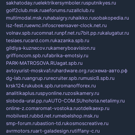
sakhatoday.ru
elektrikersymboler.ru
sputnikyes.ru
golf2club.msk.ru
aeforums.ru
zallclub.ru
multimodal.msk.ru
habaigry.ru
haikko.ru
sobakopedia.ru
isz-fest.ru
ewnc.info
screensaver-clock.net.ru
volnav.spb.ru
comnat.ru
npf.net.ru
7bit.pp.ru
kalugatur.ru
tesiaes.ru
card.com.ru
kazanka.spb.ru
gildiya-kuznecov.ru
kameryboavision.ru
griffoncom.spb.ru
fabrika-emotsiy.ru
PARK-MATROSOVA.RU
agat.spb.ru
avtoyurist-moskva1.ru
hardware.org.ru
схема-авто.рф
dg-lab.ru
angrup.ru
recruiter.spb.ru
music8.spb.ru
krsk124.ru
kubok.spb.ru
romanofforex.ru
analitikaplus.ru
spyonline.ru
zosikamery.ru
sloboda-ural.pp.ru
AUTO-COM.SU
hohota.net
alimy.ru
online-z.com
aromat-vostoka.ru
otdelkaexp.ru
mobilvest.ru
bbd.net.ru
mebelshop.msk.ru
smp-forum.ru
bastion-td.ru
kosmoscreative.ru
avrmotors.ru
art-galadesign.ru
tiffany-c.ru