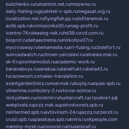
bulizhenko.ru
rumantick.net.ru
mtszerno.ru
daily-fishing.ru
glushiteli-v-spb.ru
megasat.org.ru
localization.net.ru
flyingfish.pp.ru
ds5teremok.ru
aclib.spb.ru
komissionka30.ru
mag-profit.ru
icentre-74.ru
leasing-nsk.ru
hd39.ru
rcd.com.ru
bioprot.ru
deltaextreme.ru
mirkotlov07.ru
mycrossway.ru
temamedia.ru
art-fusing.ru
cbslefort.ru
sunroadwatch.ru
citroen-yaroslavl.ru
ratnews.msk.ru
sk-if.ru
joomlamoduli.ru
academic-work.ru
bananaboys.ru
sanekua.ru
lianafrukt.ru
beta43.ru
tucsonwoori.com
alex-translation.ru
avantgardeclinics.ru
noel.msk.ru
buylq.ru
aquas-spb.ru
vilnerivne.com
bobry-2.ru
vtoroe-solnce.ru
nickysheen.ru
clockmir.ru
huntercraft.ru
стройокт.рф
webpixels.ru
pczz.msk.su
petrodvorets.spb.ru
nsintermed.spb.ru
avtovirazh-24.ru
jazzq.ru
czecot.ru
cruizi.spb.ru
spasskaya.spb.ru
kniris.ru
vkpeople.com
maminy-mysli.ru
arionorel.ru
khuseniosif.ru