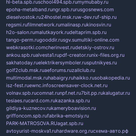
hl-beta.spb.ru
school494.spb.ru
mymubaby.ru
epoha-metalband.ru
ngr.spb.ru
rusgosnews.com
dieselvostok.ru
24hostel.msk.ru
w-dev.ru
f-ship.ru
regsmi.ru
filmnetwork.ru
malinasp.ru
kinosvin.ru
h2o-salon.ru
malutkayork.ru
deltaprim.spb.ru
tango-perm.ru
gooddir.ru
sgv.su
multiki-online.com
webkrasotki.com
cherinvest.ru
detskiy-ostrov.ru
ankou.spb.ru
alvesta1.ru
pdf-creator.ru
nix-files.org.ru
sakhatoday.ru
elektrikersymboler.ru
sputnikyes.ru
golf2club.msk.ru
aeforums.ru
zallclub.ru
multimodal.msk.ru
habaigry.ru
haikko.ru
sobakopedia.ru
isz-fest.ru
ewnc.info
screensaver-clock.net.ru
volnav.spb.ru
comnat.ru
npf.net.ru
7bit.pp.ru
kalugatur.ru
tesiaes.ru
card.com.ru
kazanka.spb.ru
gildiya-kuznecov.ru
kameryboavision.ru
griffoncom.spb.ru
fabrika-emotsiy.ru
PARK-MATROSOVA.RU
agat.spb.ru
avtoyurist-moskva1.ru
hardware.org.ru
схема-авто.рф