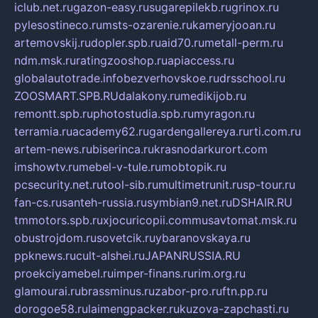
iclub.net.ru
gazon-easy.ru
sugarepilekb.ru
grinox.ru
pylesostineco.ru
msts-ozarenie.ru
kameryjooan.ru
artemovskij.ru
dopler.spb.ru
aid70.ru
metall-perm.ru
ndm.msk.ru
ratingzooshop.ru
apiaccess.ru
globalautotrade.info
bezverhovskoe.ru
drsschool.ru
ZOOSMART.SPB.RU
dalakony.ru
medikijob.ru
remontt.spb.ru
photostudia.spb.ru
myragon.ru
terramia.ru
academy62.ru
gardengallereya.ru
rti.com.ru
artem-news.ru
biserinca.ru
krasnodarkurort.com
imshowtv.ru
mebel-v-tule.ru
mobtopik.ru
pcsecurity.net.ru
tool-sib.ru
multimetrunit.ru
sp-tour.ru
fan-cs.ru
santeh-russia.ru
symbian9.net.ru
DSHAIR.RU
tmmotors.spb.ru
xjocuricopii.com
musavtomat.msk.ru
obustrojdom.ru
sovetcik.ru
ybaranovskaya.ru
ppknews.ru
cult-alshei.ru
JAPANRUSSIA.RU
proekciyamebel.ru
imper-finans.ru
rim.org.ru
glamourai.ru
brassminus.ru
zabor-pro.ru
ftn.pp.ru
dorogoe58.ru
laimengpacker.ru
kuzova-zapchasti.ru