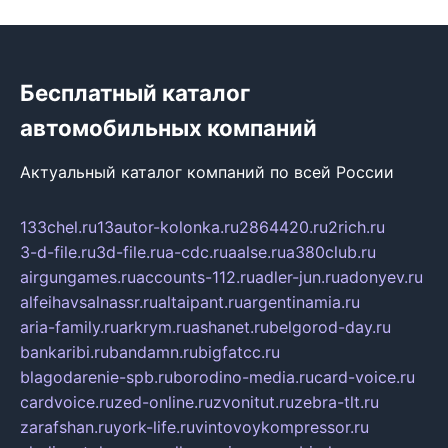
Бесплатный каталог
автомобильных компаний
Актуальный каталог компаний по всей России
133chel.ru
13autor-kolonka.ru
2864420.ru
2rich.ru
3-d-file.ru
3d-file.ru
a-cdc.ru
aalse.ru
a380club.ru
airgungames.ru
accounts-112.ru
adler-jun.ru
adonyev.ru
alfeihavsalnassr.ru
altaipant.ru
argentinamia.ru
aria-family.ru
arkrym.ru
ashanet.ru
belgorod-day.ru
bankaribi.ru
bandamn.ru
bigfatcc.ru
blagodarenie-spb.ru
borodino-media.ru
card-voice.ru
cardvoice.ru
zed-online.ru
zvonitut.ru
zebra-tlt.ru
zarafshan.ru
york-life.ru
vintovoykompressor.ru