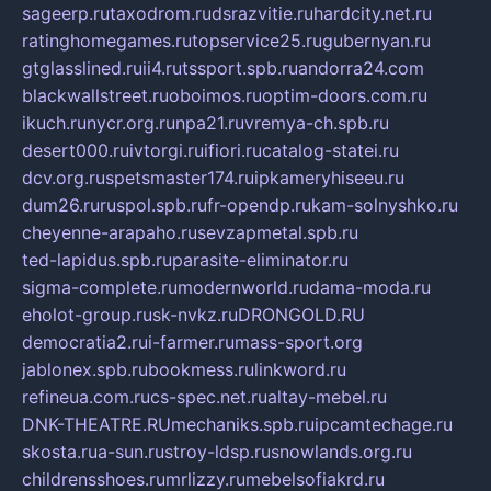
sageerp.ru
taxodrom.ru
dsrazvitie.ru
hardcity.net.ru
ratinghomegames.ru
topservice25.ru
gubernyan.ru
gtglasslined.ru
ii4.ru
tssport.spb.ru
andorra24.com
blackwallstreet.ru
oboimos.ru
optim-doors.com.ru
ikuch.ru
nycr.org.ru
npa21.ru
vremya-ch.spb.ru
desert000.ru
ivtorgi.ru
ifiori.ru
catalog-statei.ru
dcv.org.ru
spetsmaster174.ru
ipkameryhiseeu.ru
dum26.ru
ruspol.spb.ru
fr-opendp.ru
kam-solnyshko.ru
cheyenne-arapaho.ru
sevzapmetal.spb.ru
ted-lapidus.spb.ru
parasite-eliminator.ru
sigma-complete.ru
modernworld.ru
dama-moda.ru
eholot-group.ru
sk-nvkz.ru
DRONGOLD.RU
democratia2.ru
i-farmer.ru
mass-sport.org
jablonex.spb.ru
bookmess.ru
linkword.ru
refineua.com.ru
cs-spec.net.ru
altay-mebel.ru
DNK-THEATRE.RU
mechaniks.spb.ru
ipcamtechage.ru
skosta.ru
a-sun.ru
stroy-ldsp.ru
snowlands.org.ru
childrensshoes.ru
mrlizzy.ru
mebelsofiakrd.ru