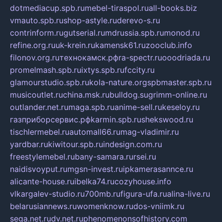
dotmediacup.spb.ru
mebel-tiraspol.ru
all-books.biz
vmauto.spb.ru
shop-astyle.ru
derevo-s.ru
contrinform.ru
gutserial.ru
mdrussia.spb.ru
monod.ru
refine.org.ru
uk-krein.ru
kamensk61.ru
zooclub.info
filonov.org.ru
технокамск.рф
ra-spectr.ru
ooodriada.ru
promelmash.spb.ru
ixtys.spb.ru
fccity.ru
glamourstudio.spb.ru
kola-nature.org
spbmaster.spb.ru
musicoutlet.ru
china.msk.ru
bulldog.su
grimm-online.ru
outlander.net.ru
maga.spb.ru
anime-sell.ru
keseloy.ru
газприборсервис.рф
karmin.spb.ru
shekswood.ru
tischlermebel.ru
automall66.ru
mag-vladimir.ru
yardbar.ru
kiwitour.spb.ru
indesign.com.ru
freestylemebel.ru
bany-samara.ru
rsei.ru
naidisvoyput.ru
mgsn-invest.ru
ipkamerasannce.ru
alicante-house.ru
ibelka74.ru
cozyhouse.info
vlkargalev-studio.ru
700mb.ru
figura-ufa.ru
alina-live.ru
belarusiannews.ru
womenknow.ru
dos-vniimk.ru
sega.net.ru
dv.net.ru
phenomenonsofhistory.com