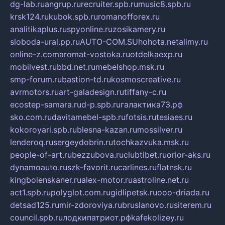
dg-lab.ru
angrup.ru
recruiter.spb.ru
music8.spb.ru
krsk124.ru
kubok.spb.ru
romanofforex.ru
analitikaplus.ru
spyonline.ru
zosikamery.ru
sloboda-ural.pp.ru
AUTO-COM.SU
hohota.net
alimy.ru
online-z.com
aromat-vostoka.ru
otdelkaexp.ru
mobilvest.ru
bbd.net.ru
mebelshop.msk.ru
smp-forum.ru
bastion-td.ru
kosmoscreative.ru
avrmotors.ru
art-galadesign.ru
tiffany-c.ru
ecostep-samara.ru
d-p.spb.ru
галактика73.рф
sko.com.ru
davitamebel-spb.ru
fotsis.ru
tesiaes.ru
kokoroyari.spb.ru
blesna-kazan.ru
mossilver.ru
lenderoq.ru
sergeydobrin.ru
tochkazvuka.msk.ru
people-of-art.ru
bezzubova.ru
clubtibet.ru
orior-aks.ru
dynamoauto.ru
szk-favorit.ru
carlines.ru
flatnsk.ru
kingbolenskaner.ru
alex-motor.ru
astroline.net.ru
act1.spb.ru
polyglot.com.ru
gidlipetsk.ru
ooo-driada.ru
detsad125.ru
mir-zdoroviya.ru
bruslanovo.ru
siterem.ru
council.spb.ru
лодкипатриот.рф
kafekolizey.ru