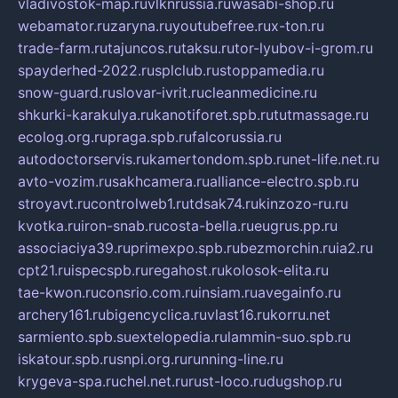
vladivostok-map.ru
vlknrussia.ru
wasabi-shop.ru
webamator.ru
zaryna.ru
youtubefree.ru
x-ton.ru
trade-farm.ru
tajuncos.ru
taksu.ru
tor-lyubov-i-grom.ru
spayderhed-2022.ru
splclub.ru
stoppamedia.ru
snow-guard.ru
slovar-ivrit.ru
cleanmedicine.ru
shkurki-karakulya.ru
kanotiforet.spb.ru
tutmassage.ru
ecolog.org.ru
praga.spb.ru
falcorussia.ru
autodoctorservis.ru
kamertondom.spb.ru
net-life.net.ru
avto-vozim.ru
sakhcamera.ru
alliance-electro.spb.ru
stroyavt.ru
controlweb1.ru
tdsak74.ru
kinzozo-ru.ru
kvotka.ru
iron-snab.ru
costa-bella.ru
eugrus.pp.ru
associaciya39.ru
primexpo.spb.ru
bezmorchin.ru
ia2.ru
cpt21.ru
ispecspb.ru
regahost.ru
kolosok-elita.ru
tae-kwon.ru
consrio.com.ru
insiam.ru
avegainfo.ru
archery161.ru
bigencyclica.ru
vlast16.ru
korru.net
sarmiento.spb.su
extelopedia.ru
lammin-suo.spb.ru
iskatour.spb.ru
snpi.org.ru
running-line.ru
krygeva-spa.ru
chel.net.ru
rust-loco.ru
dugshop.ru