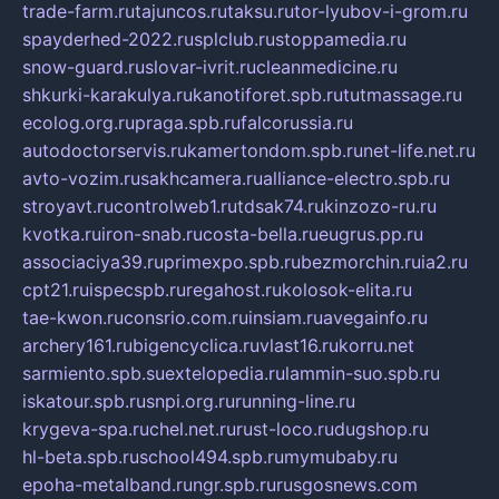
trade-farm.ru
tajuncos.ru
taksu.ru
tor-lyubov-i-grom.ru
spayderhed-2022.ru
splclub.ru
stoppamedia.ru
snow-guard.ru
slovar-ivrit.ru
cleanmedicine.ru
shkurki-karakulya.ru
kanotiforet.spb.ru
tutmassage.ru
ecolog.org.ru
praga.spb.ru
falcorussia.ru
autodoctorservis.ru
kamertondom.spb.ru
net-life.net.ru
avto-vozim.ru
sakhcamera.ru
alliance-electro.spb.ru
stroyavt.ru
controlweb1.ru
tdsak74.ru
kinzozo-ru.ru
kvotka.ru
iron-snab.ru
costa-bella.ru
eugrus.pp.ru
associaciya39.ru
primexpo.spb.ru
bezmorchin.ru
ia2.ru
cpt21.ru
ispecspb.ru
regahost.ru
kolosok-elita.ru
tae-kwon.ru
consrio.com.ru
insiam.ru
avegainfo.ru
archery161.ru
bigencyclica.ru
vlast16.ru
korru.net
sarmiento.spb.su
extelopedia.ru
lammin-suo.spb.ru
iskatour.spb.ru
snpi.org.ru
running-line.ru
krygeva-spa.ru
chel.net.ru
rust-loco.ru
dugshop.ru
hl-beta.spb.ru
school494.spb.ru
mymubaby.ru
epoha-metalband.ru
ngr.spb.ru
rusgosnews.com