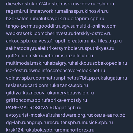
dieselvostok.ru
24hostel.msk.ru
w-dev.ru
f-ship.ru
regsmi.ru
filmnetwork.ru
malinasp.ru
kinosvin.ru
h2o-salon.ru
malutkayork.ru
deltaprim.spb.ru
tango-perm.ru
gooddir.ru
sgv.su
multiki-online.com
webkrasotki.com
cherinvest.ru
detskiy-ostrov.ru
ankou.spb.ru
alvesta1.ru
pdf-creator.ru
nix-files.org.ru
sakhatoday.ru
elektrikersymboler.ru
sputnikyes.ru
golf2club.msk.ru
aeforums.ru
zallclub.ru
multimodal.msk.ru
habaigry.ru
haikko.ru
sobakopedia.ru
isz-fest.ru
ewnc.info
screensaver-clock.net.ru
volnav.spb.ru
comnat.ru
npf.net.ru
7bit.pp.ru
kalugatur.ru
tesiaes.ru
card.com.ru
kazanka.spb.ru
gildiya-kuznecov.ru
kameryboavision.ru
griffoncom.spb.ru
fabrika-emotsiy.ru
PARK-MATROSOVA.RU
agat.spb.ru
avtoyurist-moskva1.ru
hardware.org.ru
схема-авто.рф
dg-lab.ru
angrup.ru
recruiter.spb.ru
music8.spb.ru
krsk124.ru
kubok.spb.ru
romanofforex.ru