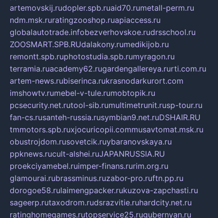
artemovskij.ru
dopler.spb.ru
aid70.ru
metall-perm.ru
ndm.msk.ru
ratingzooshop.ru
apiaccess.ru
globalautotrade.info
bezverhovskoe.ru
drsschool.ru
ZOOSMART.SPB.RU
dalakony.ru
medikijob.ru
remontt.spb.ru
photostudia.spb.ru
myragon.ru
terramia.ru
academy62.ru
gardengallereya.ru
rti.com.ru
artem-news.ru
biserinca.ru
krasnodarkurort.com
imshowtv.ru
mebel-v-tule.ru
mobtopik.ru
pcsecurity.net.ru
tool-sib.ru
multimetrunit.ru
sp-tour.ru
fan-cs.ru
santeh-russia.ru
symbian9.net.ru
DSHAIR.RU
tmmotors.spb.ru
xjocuricopii.com
musavtomat.msk.ru
obustrojdom.ru
sovetcik.ru
ybaranovskaya.ru
ppknews.ru
cult-alshei.ru
JAPANRUSSIA.RU
proekciyamebel.ru
imper-finans.ru
rim.org.ru
glamourai.ru
brassminus.ru
zabor-pro.ru
ftn.pp.ru
dorogoe58.ru
laimengpacker.ru
kuzova-zapchasti.ru
sageerp.ru
taxodrom.ru
dsrazvitie.ru
hardcity.net.ru
ratinghomegames.ru
topservice25.ru
gubernyan.ru