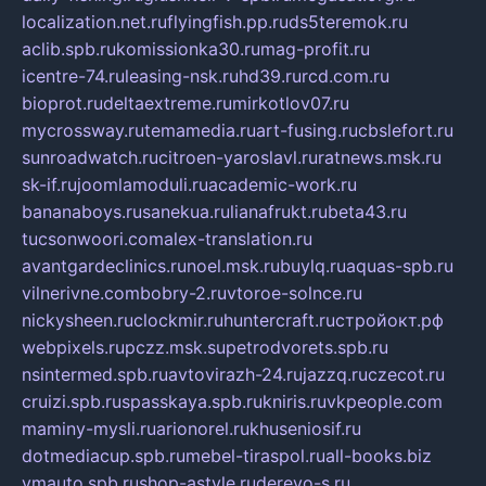
localization.net.ru
flyingfish.pp.ru
ds5teremok.ru
aclib.spb.ru
komissionka30.ru
mag-profit.ru
icentre-74.ru
leasing-nsk.ru
hd39.ru
rcd.com.ru
bioprot.ru
deltaextreme.ru
mirkotlov07.ru
mycrossway.ru
temamedia.ru
art-fusing.ru
cbslefort.ru
sunroadwatch.ru
citroen-yaroslavl.ru
ratnews.msk.ru
sk-if.ru
joomlamoduli.ru
academic-work.ru
bananaboys.ru
sanekua.ru
lianafrukt.ru
beta43.ru
tucsonwoori.com
alex-translation.ru
avantgardeclinics.ru
noel.msk.ru
buylq.ru
aquas-spb.ru
vilnerivne.com
bobry-2.ru
vtoroe-solnce.ru
nickysheen.ru
clockmir.ru
huntercraft.ru
стройокт.рф
webpixels.ru
pczz.msk.su
petrodvorets.spb.ru
nsintermed.spb.ru
avtovirazh-24.ru
jazzq.ru
czecot.ru
cruizi.spb.ru
spasskaya.spb.ru
kniris.ru
vkpeople.com
maminy-mysli.ru
arionorel.ru
khuseniosif.ru
dotmediacup.spb.ru
mebel-tiraspol.ru
all-books.biz
vmauto.spb.ru
shop-astyle.ru
derevo-s.ru