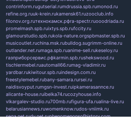
contrinform.ru
gutserial.ru
mdrussia.spb.ru
monod.ru
refine.org.ru
uk-krein.ru
kamensk61.ru
zooclub.info
filonov.org.ru
технокамск.рф
ra-spectr.ru
ooodriada.ru
promelmash.spb.ru
ixtys.spb.ru
fccity.ru
glamourstudio.spb.ru
kola-nature.org
spbmaster.spb.ru
musicoutlet.ru
china.msk.ru
bulldog.su
grimm-online.ru
outlander.net.ru
maga.spb.ru
anime-sell.ru
keseloy.ru
газприборсервис.рф
karmin.spb.ru
shekswood.ru
tischlermebel.ru
automall66.ru
mag-vladimir.ru
yardbar.ru
kiwitour.spb.ru
indesign.com.ru
freestylemebel.ru
bany-samara.ru
rsei.ru
naidisvoyput.ru
mgsn-invest.ru
ipkamerasannce.ru
alicante-house.ru
ibelka74.ru
cozyhouse.info
vlkargalev-studio.ru
700mb.ru
figura-ufa.ru
alina-live.ru
belarusiannews.ru
womenknow.ru
dos-vniimk.ru
sega.net.ru
dv.net.ru
phenomenonsofhistory.com
telesputnik.net.ru
wall.pp.ru
pylesosroidmi.ru
gtc-clan.ru
cligs.ru
bibikazap.ru
popova.org.ru