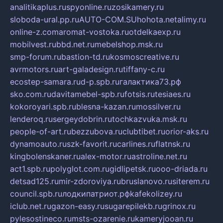
analitikaplus.ru
spyonline.ru
zosikamery.ru
sloboda-ural.pp.ru
AUTO-COM.SU
hohota.net
alimy.ru
online-z.com
aromat-vostoka.ru
otdelkaexp.ru
mobilvest.ru
bbd.net.ru
mebelshop.msk.ru
smp-forum.ru
bastion-td.ru
kosmoscreative.ru
avrmotors.ru
art-galadesign.ru
tiffany-c.ru
ecostep-samara.ru
d-p.spb.ru
галактика73.рф
sko.com.ru
davitamebel-spb.ru
fotsis.ru
tesiaes.ru
kokoroyari.spb.ru
blesna-kazan.ru
mossilver.ru
lenderoq.ru
sergeydobrin.ru
tochkazvuka.msk.ru
people-of-art.ru
bezzubova.ru
clubtibet.ru
orior-aks.ru
dynamoauto.ru
szk-favorit.ru
carlines.ru
flatnsk.ru
kingbolenskaner.ru
alex-motor.ru
astroline.net.ru
act1.spb.ru
polyglot.com.ru
gidlipetsk.ru
ooo-driada.ru
detsad125.ru
mir-zdoroviya.ru
bruslanovo.ru
siterem.ru
council.spb.ru
лодкипатриот.рф
kafekolizey.ru
iclub.net.ru
gazon-easy.ru
sugarepilekb.ru
grinox.ru
pylesostineco.ru
msts-ozarenie.ru
kameryjooan.ru