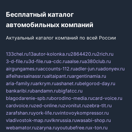
Бесплатный каталог
автомобильных компаний
Актуальный каталог компаний по всей России
133chel.ru
13autor-kolonka.ru
2864420.ru
2rich.ru
3-d-file.ru
3d-file.ru
a-cdc.ru
aalse.ru
a380club.ru
airgungames.ru
accounts-112.ru
adler-jun.ru
adonyev.ru
alfeihavsalnassr.ru
altaipant.ru
argentinamia.ru
aria-family.ru
arkrym.ru
ashanet.ru
belgorod-day.ru
bankaribi.ru
bandamn.ru
bigfatcc.ru
blagodarenie-spb.ru
borodino-media.ru
card-voice.ru
cardvoice.ru
zed-online.ru
zvonitut.ru
zebra-tlt.ru
zarafshan.ru
york-life.ru
vintovoykompressor.ru
vladivostok-map.ru
vlknrussia.ru
wasabi-shop.ru
webamator.ru
zaryna.ru
youtubefree.ru
x-ton.ru