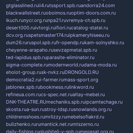
gtglasslined.ru
ii4.ru
tssport.spb.ru
andorra24.com
blackwallstreet.ru
oboimos.ru
optim-doors.com.ru
ikuch.ru
nycr.org.ru
npa21.ru
vremya-ch.spb.ru
desert000.ru
ivtorgi.ru
ifiori.ru
catalog-statei.ru
dcv.org.ru
spetsmaster174.ru
ipkameryhiseeu.ru
dum26.ru
ruspol.spb.ru
fr-opendp.ru
kam-solnyshko.ru
cheyenne-arapaho.ru
sevzapmetal.spb.ru
ted-lapidus.spb.ru
parasite-eliminator.ru
sigma-complete.ru
modernworld.ru
dama-moda.ru
eholot-group.ru
sk-nvkz.ru
DRONGOLD.RU
democratia2.ru
i-farmer.ru
mass-sport.org
jablonex.spb.ru
bookmess.ru
linkword.ru
refineua.com.ru
cs-spec.net.ru
altay-mebel.ru
DNK-THEATRE.RU
mechaniks.spb.ru
ipcamtechage.ru
skosta.ru
a-sun.ru
stroy-ldsp.ru
snowlands.org.ru
childrensshoes.ru
mrlizzy.ru
mebelsofiakrd.ru
bulizhenko.ru
rumantick.net.ru
mtszerno.ru
daily-fishing.ru
glushiteli-v-spb.ru
megasat.org.ru