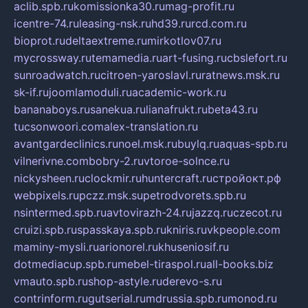
aclib.spb.ru
komissionka30.ru
mag-profit.ru
icentre-74.ru
leasing-nsk.ru
hd39.ru
rcd.com.ru
bioprot.ru
deltaextreme.ru
mirkotlov07.ru
mycrossway.ru
temamedia.ru
art-fusing.ru
cbslefort.ru
sunroadwatch.ru
citroen-yaroslavl.ru
ratnews.msk.ru
sk-if.ru
joomlamoduli.ru
academic-work.ru
bananaboys.ru
sanekua.ru
lianafrukt.ru
beta43.ru
tucsonwoori.com
alex-translation.ru
avantgardeclinics.ru
noel.msk.ru
buylq.ru
aquas-spb.ru
vilnerivne.com
bobry-2.ru
vtoroe-solnce.ru
nickysheen.ru
clockmir.ru
huntercraft.ru
стройокт.рф
webpixels.ru
pczz.msk.su
petrodvorets.spb.ru
nsintermed.spb.ru
avtovirazh-24.ru
jazzq.ru
czecot.ru
cruizi.spb.ru
spasskaya.spb.ru
kniris.ru
vkpeople.com
maminy-mysli.ru
arionorel.ru
khuseniosif.ru
dotmediacup.spb.ru
mebel-tiraspol.ru
all-books.biz
vmauto.spb.ru
shop-astyle.ru
derevo-s.ru
contrinform.ru
gutserial.ru
mdrussia.spb.ru
monod.ru