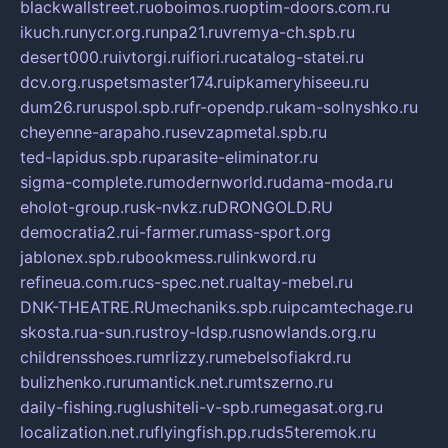
blackwallstreet.ru
oboimos.ru
optim-doors.com.ru
ikuch.ru
nycr.org.ru
npa21.ru
vremya-ch.spb.ru
desert000.ru
ivtorgi.ru
ifiori.ru
catalog-statei.ru
dcv.org.ru
spetsmaster174.ru
ipkameryhiseeu.ru
dum26.ru
ruspol.spb.ru
fr-opendp.ru
kam-solnyshko.ru
cheyenne-arapaho.ru
sevzapmetal.spb.ru
ted-lapidus.spb.ru
parasite-eliminator.ru
sigma-complete.ru
modernworld.ru
dama-moda.ru
eholot-group.ru
sk-nvkz.ru
DRONGOLD.RU
democratia2.ru
i-farmer.ru
mass-sport.org
jablonex.spb.ru
bookmess.ru
linkword.ru
refineua.com.ru
cs-spec.net.ru
altay-mebel.ru
DNK-THEATRE.RU
mechaniks.spb.ru
ipcamtechage.ru
skosta.ru
a-sun.ru
stroy-ldsp.ru
snowlands.org.ru
childrensshoes.ru
mrlizzy.ru
mebelsofiakrd.ru
bulizhenko.ru
rumantick.net.ru
mtszerno.ru
daily-fishing.ru
glushiteli-v-spb.ru
megasat.org.ru
localization.net.ru
flyingfish.pp.ru
ds5teremok.ru