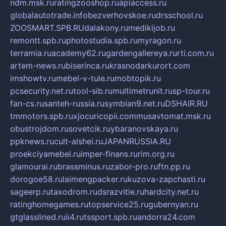
ndm.msk.ru
ratingzooshop.ru
apiaccess.ru
globalautotrade.info
bezverhovskoe.ru
drsschool.ru
ZOOSMART.SPB.RU
dalakony.ru
medikijob.ru
remontt.spb.ru
photostudia.spb.ru
myragon.ru
terramia.ru
academy62.ru
gardengallereya.ru
rti.com.ru
artem-news.ru
biserinca.ru
krasnodarkurort.com
imshowtv.ru
mebel-v-tule.ru
mobtopik.ru
pcsecurity.net.ru
tool-sib.ru
multimetrunit.ru
sp-tour.ru
fan-cs.ru
santeh-russia.ru
symbian9.net.ru
DSHAIR.RU
tmmotors.spb.ru
xjocuricopii.com
musavtomat.msk.ru
obustrojdom.ru
sovetcik.ru
ybaranovskaya.ru
ppknews.ru
cult-alshei.ru
JAPANRUSSIA.RU
proekciyamebel.ru
imper-finans.ru
rim.org.ru
glamourai.ru
brassminus.ru
zabor-pro.ru
ftn.pp.ru
dorogoe58.ru
laimengpacker.ru
kuzova-zapchasti.ru
sageerp.ru
taxodrom.ru
dsrazvitie.ru
hardcity.net.ru
ratinghomegames.ru
topservice25.ru
gubernyan.ru
gtglasslined.ru
ii4.ru
tssport.spb.ru
andorra24.com