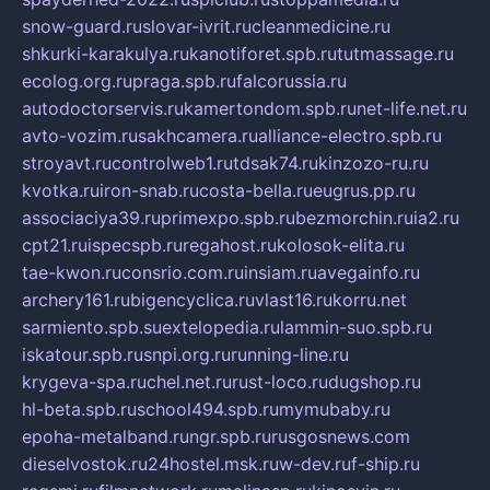
snow-guard.ru
slovar-ivrit.ru
cleanmedicine.ru
shkurki-karakulya.ru
kanotiforet.spb.ru
tutmassage.ru
ecolog.org.ru
praga.spb.ru
falcorussia.ru
autodoctorservis.ru
kamertondom.spb.ru
net-life.net.ru
avto-vozim.ru
sakhcamera.ru
alliance-electro.spb.ru
stroyavt.ru
controlweb1.ru
tdsak74.ru
kinzozo-ru.ru
kvotka.ru
iron-snab.ru
costa-bella.ru
eugrus.pp.ru
associaciya39.ru
primexpo.spb.ru
bezmorchin.ru
ia2.ru
cpt21.ru
ispecspb.ru
regahost.ru
kolosok-elita.ru
tae-kwon.ru
consrio.com.ru
insiam.ru
avegainfo.ru
archery161.ru
bigencyclica.ru
vlast16.ru
korru.net
sarmiento.spb.su
extelopedia.ru
lammin-suo.spb.ru
iskatour.spb.ru
snpi.org.ru
running-line.ru
krygeva-spa.ru
chel.net.ru
rust-loco.ru
dugshop.ru
hl-beta.spb.ru
school494.spb.ru
mymubaby.ru
epoha-metalband.ru
ngr.spb.ru
rusgosnews.com
dieselvostok.ru
24hostel.msk.ru
w-dev.ru
f-ship.ru