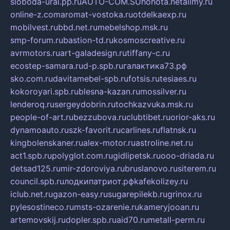
sloboda-ural.pp.ru
AUTO-COM.SU
hohota.net
alimy.ru
online-z.com
aromat-vostoka.ru
otdelkaexp.ru
mobilvest.ru
bbd.net.ru
mebelshop.msk.ru
smp-forum.ru
bastion-td.ru
kosmoscreative.ru
avrmotors.ru
art-galadesign.ru
tiffany-c.ru
ecostep-samara.ru
d-p.spb.ru
галактика73.рф
sko.com.ru
davitamebel-spb.ru
fotsis.ru
tesiaes.ru
kokoroyari.spb.ru
blesna-kazan.ru
mossilver.ru
lenderoq.ru
sergeydobrin.ru
tochkazvuka.msk.ru
people-of-art.ru
bezzubova.ru
clubtibet.ru
orior-aks.ru
dynamoauto.ru
szk-favorit.ru
carlines.ru
flatnsk.ru
kingbolenskaner.ru
alex-motor.ru
astroline.net.ru
act1.spb.ru
polyglot.com.ru
gidlipetsk.ru
ooo-driada.ru
detsad125.ru
mir-zdoroviya.ru
bruslanovo.ru
siterem.ru
council.spb.ru
лодкипатриот.рф
kafekolizey.ru
iclub.net.ru
gazon-easy.ru
sugarepilekb.ru
grinox.ru
pylesostineco.ru
msts-ozarenie.ru
kameryjooan.ru
artemovskij.ru
dopler.spb.ru
aid70.ru
metall-perm.ru