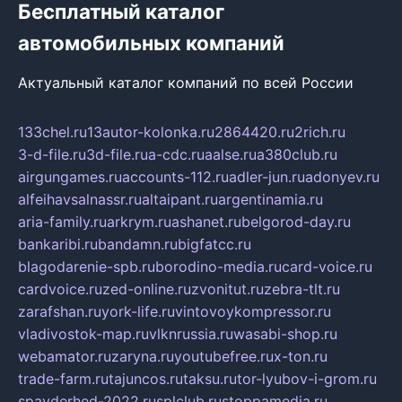
Бесплатный каталог
автомобильных компаний
Актуальный каталог компаний по всей России
133chel.ru
13autor-kolonka.ru
2864420.ru
2rich.ru
3-d-file.ru
3d-file.ru
a-cdc.ru
aalse.ru
a380club.ru
airgungames.ru
accounts-112.ru
adler-jun.ru
adonyev.ru
alfeihavsalnassr.ru
altaipant.ru
argentinamia.ru
aria-family.ru
arkrym.ru
ashanet.ru
belgorod-day.ru
bankaribi.ru
bandamn.ru
bigfatcc.ru
blagodarenie-spb.ru
borodino-media.ru
card-voice.ru
cardvoice.ru
zed-online.ru
zvonitut.ru
zebra-tlt.ru
zarafshan.ru
york-life.ru
vintovoykompressor.ru
vladivostok-map.ru
vlknrussia.ru
wasabi-shop.ru
webamator.ru
zaryna.ru
youtubefree.ru
x-ton.ru
trade-farm.ru
tajuncos.ru
taksu.ru
tor-lyubov-i-grom.ru
spayderhed-2022.ru
splclub.ru
stoppamedia.ru