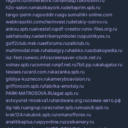
regsmi.ru
filmnetwork.ru
malinasp.ru
kinosvin.ru
h2o-salon.ru
malutkayork.ru
deltaprim.spb.ru
tango-perm.ru
gooddir.ru
sgv.su
multiki-online.com
webkrasotki.com
cherinvest.ru
detskiy-ostrov.ru
ankou.spb.ru
alvesta1.ru
pdf-creator.ru
nix-files.org.ru
sakhatoday.ru
elektrikersymboler.ru
sputnikyes.ru
golf2club.msk.ru
aeforums.ru
zallclub.ru
multimodal.msk.ru
habaigry.ru
haikko.ru
sobakopedia.ru
isz-fest.ru
ewnc.info
screensaver-clock.net.ru
volnav.spb.ru
comnat.ru
npf.net.ru
7bit.pp.ru
kalugatur.ru
tesiaes.ru
card.com.ru
kazanka.spb.ru
gildiya-kuznecov.ru
kameryboavision.ru
griffoncom.spb.ru
fabrika-emotsiy.ru
PARK-MATROSOVA.RU
agat.spb.ru
avtoyurist-moskva1.ru
hardware.org.ru
схема-авто.рф
dg-lab.ru
angrup.ru
recruiter.spb.ru
music8.spb.ru
krsk124.ru
kubok.spb.ru
romanofforex.ru
analitikaplus.ru
spyonline.ru
zosikamery.ru