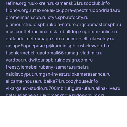
refine.org.ru
uk-krein.ru
kamensk61.ru
zooclub.info
filonov.org.ru
технокамск.рф
ra-spectr.ru
ooodriada.ru
promelmash.spb.ru
ixtys.spb.ru
fccity.ru
glamourstudio.spb.ru
kola-nature.org
spbmaster.spb.ru
musicoutlet.ru
china.msk.ru
bulldog.su
grimm-online.ru
outlander.net.ru
maga.spb.ru
anime-sell.ru
keseloy.ru
газприборсервис.рф
karmin.spb.ru
shekswood.ru
tischlermebel.ru
automall66.ru
mag-vladimir.ru
yardbar.ru
kiwitour.spb.ru
indesign.com.ru
freestylemebel.ru
bany-samara.ru
rsei.ru
naidisvoyput.ru
mgsn-invest.ru
ipkamerasannce.ru
alicante-house.ru
ibelka74.ru
cozyhouse.info
vlkargalev-studio.ru
700mb.ru
figura-ufa.ru
alina-live.ru
belarusiannews.ru
womenknow.ru
dos-vniimk.ru
sega.net.ru
dv.net.ru
phenomenonsofhistory.com
telesputnik.net.ru
wall.pp.ru
pylesosroidmi.ru
gtc-clan.ru
cligs.ru
bibikazap.ru
popova.org.ru
netwhistler.spb.ru
bellvil.ru
bonzon.ru
iss-vladik.ru