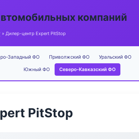
автомобильных компаний
г
» Дилер-центр Expert PitStop
ро-Западный ФО
Приволжский ФО
Уральский ФО
Южный ФО
Северо-Кавказский ФО
ert PitStop