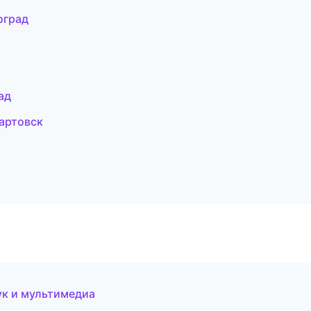
оград
ад
вартовск
ук и мультимедиа