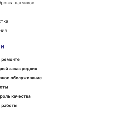
ибровка датчиков
стка
ния
ми
и ремонте
рый заказ редких
вное обслуживание
меты
роль качества
е работы