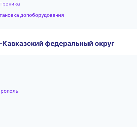
ктроника
становка допоборудования
о-Кавказский федеральный округ
врополь