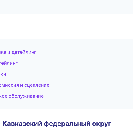
ка и детейлинг
тейлинг
ски
смиссия и сцепление
кое обслуживание
о-Кавказский федеральный округ