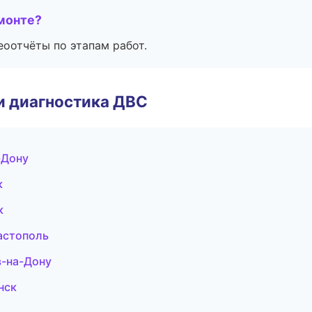
монте?
еоотчёты по этапам работ.
и диагностика ДВС
-Дону
к
к
астополь
в-на-Дону
нск