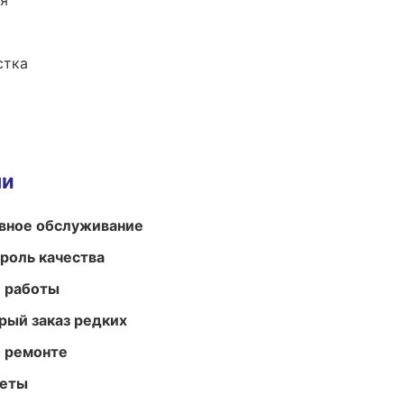
ия
стка
ми
вное обслуживание
роль качества
е работы
рый заказ редких
и ремонте
меты