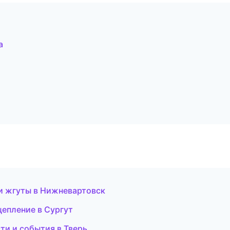
а
и жгуты в Нижневартовск
цепление в Сургут
сти и события в Тверь