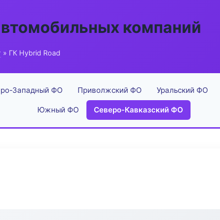
автомобильных компаний
г
» ГК Hybrid Road
ро-Западный ФО
Приволжский ФО
Уральский ФО
Южный ФО
Северо-Кавказский ФО