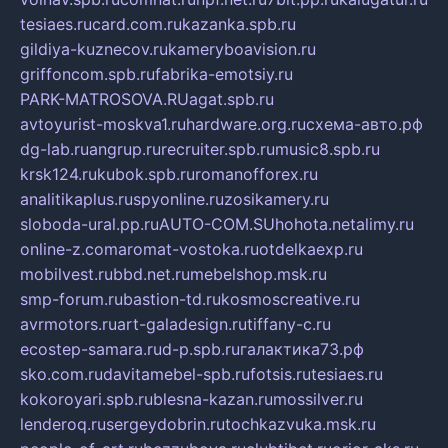
tesiaes.ru
card.com.ru
kazanka.spb.ru
gildiya-kuznecov.ru
kameryboavision.ru
griffoncom.spb.ru
fabrika-emotsiy.ru
PARK-MATROSOVA.RU
agat.spb.ru
avtoyurist-moskva1.ru
hardware.org.ru
схема-авто.рф
dg-lab.ru
angrup.ru
recruiter.spb.ru
music8.spb.ru
krsk124.ru
kubok.spb.ru
romanofforex.ru
analitikaplus.ru
spyonline.ru
zosikamery.ru
sloboda-ural.pp.ru
AUTO-COM.SU
hohota.net
alimy.ru
online-z.com
aromat-vostoka.ru
otdelkaexp.ru
mobilvest.ru
bbd.net.ru
mebelshop.msk.ru
smp-forum.ru
bastion-td.ru
kosmoscreative.ru
avrmotors.ru
art-galadesign.ru
tiffany-c.ru
ecostep-samara.ru
d-p.spb.ru
галактика73.рф
sko.com.ru
davitamebel-spb.ru
fotsis.ru
tesiaes.ru
kokoroyari.spb.ru
blesna-kazan.ru
mossilver.ru
lenderoq.ru
sergeydobrin.ru
tochkazvuka.msk.ru