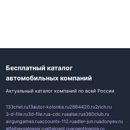
Бесплатный каталог
автомобильных компаний
Актуальный каталог компаний по всей России
133chel.ru
13autor-kolonka.ru
2864420.ru
2rich.ru
3-d-file.ru
3d-file.ru
a-cdc.ru
aalse.ru
a380club.ru
airgungames.ru
accounts-112.ru
adler-jun.ru
adonyev.ru
alfeihavsalnassr.ru
altaipant.ru
argentinamia.ru