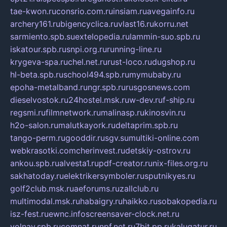
tae-kwon.ru
consrio.com.ru
insiam.ru
avegainfo.ru
archery161.ru
bigencyclica.ru
vlast16.ru
korru.net
sarmiento.spb.su
extelopedia.ru
lammin-suo.spb.ru
iskatour.spb.ru
snpi.org.ru
running-line.ru
krygeva-spa.ru
chel.net.ru
rust-loco.ru
dugshop.ru
hl-beta.spb.ru
school494.spb.ru
mymubaby.ru
epoha-metalband.ru
ngr.spb.ru
rusgosnews.com
dieselvostok.ru
24hostel.msk.ru
w-dev.ru
f-ship.ru
regsmi.ru
filmnetwork.ru
malinasp.ru
kinosvin.ru
h2o-salon.ru
malutkayork.ru
deltaprim.spb.ru
tango-perm.ru
gooddir.ru
sgv.su
multiki-online.com
webkrasotki.com
cherinvest.ru
detskiy-ostrov.ru
ankou.spb.ru
alvesta1.ru
pdf-creator.ru
nix-files.org.ru
sakhatoday.ru
elektrikersymboler.ru
sputnikyes.ru
golf2club.msk.ru
aeforums.ru
zallclub.ru
multimodal.msk.ru
habaigry.ru
haikko.ru
sobakopedia.ru
isz-fest.ru
ewnc.info
screensaver-clock.net.ru
volnav.spb.ru
comnat.ru
npf.net.ru
7bit.pp.ru
kalugatur.ru