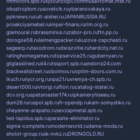
tmmotors.spb.ru
xjocuricopii.com
musavtomat.msk.ru
obustrojdom.ru
sovetcik.ru
ybaranovskaya.ru
ppknews.ru
cult-alshei.ru
JAPANRUSSIA.RU
proekciyamebel.ru
imper-finans.ru
rim.org.ru
glamourai.ru
brassminus.ru
zabor-pro.ru
ftn.pp.ru
dorogoe58.ru
laimengpacker.ru
kuzova-zapchasti.ru
sageerp.ru
taxodrom.ru
dsrazvitie.ru
hardcity.net.ru
ratinghomegames.ru
topservice25.ru
gubernyan.ru
gtglasslined.ru
ii4.ru
tssport.spb.ru
andorra24.com
blackwallstreet.ru
oboimos.ru
optim-doors.com.ru
ikuch.ru
nycr.org.ru
npa21.ru
vremya-ch.spb.ru
desert000.ru
ivtorgi.ru
ifiori.ru
catalog-statei.ru
dcv.org.ru
spetsmaster174.ru
ipkameryhiseeu.ru
dum26.ru
ruspol.spb.ru
fr-opendp.ru
kam-solnyshko.ru
cheyenne-arapaho.ru
sevzapmetal.spb.ru
ted-lapidus.spb.ru
parasite-eliminator.ru
sigma-complete.ru
modernworld.ru
dama-moda.ru
eholot-group.ru
sk-nvkz.ru
DRONGOLD.RU