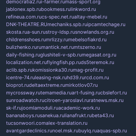
democratia2.ru
i-farmer.ru
mass-sport.org
jablonex.spb.ru
bookmess.ru
linkword.ru
refineua.com.ru
cs-spec.net.ru
altay-mebel.ru
DNK-THEATRE.RU
mechaniks.spb.ru
ipcamtechage.ru
skosta.ru
a-sun.ru
stroy-ldsp.ru
snowlands.org.ru
childrensshoes.ru
mrlizzy.ru
mebelsofiakrd.ru
bulizhenko.ru
rumantick.net.ru
mtszerno.ru
daily-fishing.ru
glushiteli-v-spb.ru
megasat.org.ru
localization.net.ru
flyingfish.pp.ru
ds5teremok.ru
aclib.spb.ru
komissionka30.ru
mag-profit.ru
icentre-74.ru
leasing-nsk.ru
hd39.ru
rcd.com.ru
bioprot.ru
deltaextreme.ru
mirkotlov07.ru
mycrossway.ru
temamedia.ru
art-fusing.ru
cbslefort.ru
sunroadwatch.ru
citroen-yaroslavl.ru
ratnews.msk.ru
sk-if.ru
joomlamoduli.ru
academic-work.ru
bananaboys.ru
sanekua.ru
lianafrukt.ru
beta43.ru
tucsonwoori.com
alex-translation.ru
avantgardeclinics.ru
noel.msk.ru
buylq.ru
aquas-spb.ru