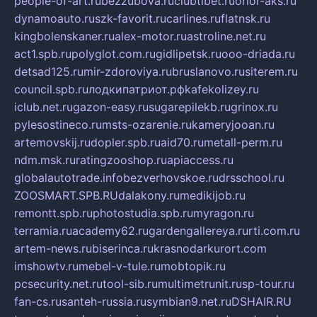
people-of-art.ru
bezzubova.ru
clubtibet.ru
orior-aks.ru
dynamoauto.ru
szk-favorit.ru
carlines.ru
flatnsk.ru
kingbolenskaner.ru
alex-motor.ru
astroline.net.ru
act1.spb.ru
polyglot.com.ru
gidlipetsk.ru
ooo-driada.ru
detsad125.ru
mir-zdoroviya.ru
bruslanovo.ru
siterem.ru
council.spb.ru
лодкипатриот.рф
kafekolizey.ru
iclub.net.ru
gazon-easy.ru
sugarepilekb.ru
grinox.ru
pylesostineco.ru
msts-ozarenie.ru
kameryjooan.ru
artemovskij.ru
dopler.spb.ru
aid70.ru
metall-perm.ru
ndm.msk.ru
ratingzooshop.ru
apiaccess.ru
globalautotrade.info
bezverhovskoe.ru
drsschool.ru
ZOOSMART.SPB.RU
dalakony.ru
medikijob.ru
remontt.spb.ru
photostudia.spb.ru
myragon.ru
terramia.ru
academy62.ru
gardengallereya.ru
rti.com.ru
artem-news.ru
biserinca.ru
krasnodarkurort.com
imshowtv.ru
mebel-v-tule.ru
mobtopik.ru
pcsecurity.net.ru
tool-sib.ru
multimetrunit.ru
sp-tour.ru
fan-cs.ru
santeh-russia.ru
symbian9.net.ru
DSHAIR.RU