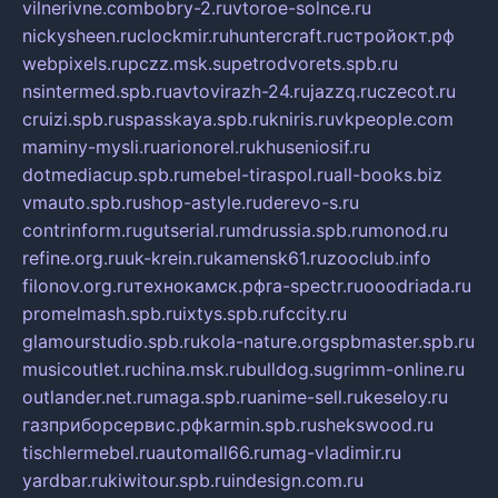
vilnerivne.com
bobry-2.ru
vtoroe-solnce.ru
nickysheen.ru
clockmir.ru
huntercraft.ru
стройокт.рф
webpixels.ru
pczz.msk.su
petrodvorets.spb.ru
nsintermed.spb.ru
avtovirazh-24.ru
jazzq.ru
czecot.ru
cruizi.spb.ru
spasskaya.spb.ru
kniris.ru
vkpeople.com
maminy-mysli.ru
arionorel.ru
khuseniosif.ru
dotmediacup.spb.ru
mebel-tiraspol.ru
all-books.biz
vmauto.spb.ru
shop-astyle.ru
derevo-s.ru
contrinform.ru
gutserial.ru
mdrussia.spb.ru
monod.ru
refine.org.ru
uk-krein.ru
kamensk61.ru
zooclub.info
filonov.org.ru
технокамск.рф
ra-spectr.ru
ooodriada.ru
promelmash.spb.ru
ixtys.spb.ru
fccity.ru
glamourstudio.spb.ru
kola-nature.org
spbmaster.spb.ru
musicoutlet.ru
china.msk.ru
bulldog.su
grimm-online.ru
outlander.net.ru
maga.spb.ru
anime-sell.ru
keseloy.ru
газприборсервис.рф
karmin.spb.ru
shekswood.ru
tischlermebel.ru
automall66.ru
mag-vladimir.ru
yardbar.ru
kiwitour.spb.ru
indesign.com.ru