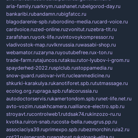
aria-family.ru
arkrym.ru
ashanet.ru
belgorod-day.ru
bankaribi.ru
bandamn.ru
bigfatcc.ru
blagodarenie-spb.ru
borodino-media.ru
card-voice.ru
cardvoice.ru
zed-online.ru
zvonitut.ru
zebra-tlt.ru
zarafshan.ru
york-life.ru
vintovoykompressor.ru
vladivostok-map.ru
vlknrussia.ru
wasabi-shop.ru
webamator.ru
zaryna.ru
youtubefree.ru
x-ton.ru
trade-farm.ru
tajuncos.ru
taksu.ru
tor-lyubov-i-grom.ru
spayderhed-2022.ru
splclub.ru
stoppamedia.ru
snow-guard.ru
slovar-ivrit.ru
cleanmedicine.ru
shkurki-karakulya.ru
kanotiforet.spb.ru
tutmassage.ru
ecolog.org.ru
praga.spb.ru
falcorussia.ru
autodoctorservis.ru
kamertondom.spb.ru
net-life.net.ru
avto-vozim.ru
sakhcamera.ru
alliance-electro.spb.ru
stroyavt.ru
controlweb1.ru
tdsak74.ru
kinzozo-ru.ru
kvotka.ru
iron-snab.ru
costa-bella.ru
eugrus.pp.ru
associaciya39.ru
primexpo.spb.ru
bezmorchin.ru
ia2.ru
cpt21.ru
ispecspb.ru
regahost.ru
kolosok-elita.ru