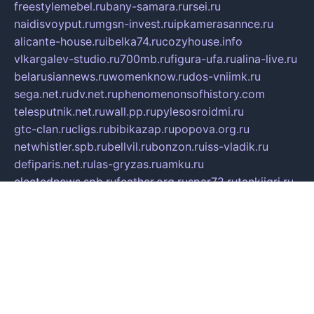
freestylemebel.ru
bany-samara.ru
rsei.ru
naidisvoyput.ru
mgsn-invest.ru
ipkamerasannce.ru
alicante-house.ru
ibelka74.ru
cozyhouse.info
vlkargalev-studio.ru
700mb.ru
figura-ufa.ru
alina-live.ru
belarusiannews.ru
womenknow.ru
dos-vniimk.ru
sega.net.ru
dv.net.ru
phenomenonsofhistory.com
telesputnik.net.ru
wall.pp.ru
pylesosroidmi.ru
gtc-clan.ru
cligs.ru
bibikazap.ru
popova.org.ru
netwhistler.spb.ru
bellvil.ru
bonzon.ru
iss-vladik.ru
defiparis.net.ru
las-gryzas.ru
amku.ru
electednews.spb.ru
feather.org.ru
spar72.ru
tankiigri.ru
dominus.com.ru
ibtree.ru
sanykool.pp.ru
unixlib.org.ru
menatep.spb.ru
gartenterrassen.ru
printeka.ru
skvozilka.com.ru
parkovka-pub.ru
lovemobi.ru
art-ru.ru
emulatorz.com.ru
alucomp.com.ru
tatforum.com.ru
alternativa-profi.ru
dermakler.ru
artsurvey.ru
aredir.ru
khimspas.ru
centr-maxi.ru
2018r.ru
bort-stomer-defort.ru
professional2.ru
gibsons.ru