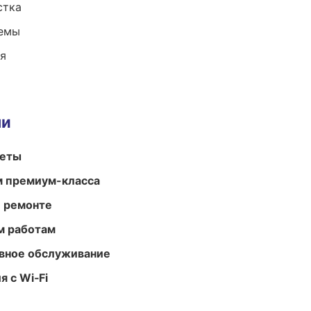
стка
темы
ия
ми
меты
м премиум-класса
и ремонте
м работам
вное обслуживание
 с Wi‑Fi