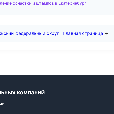
ление оснастки и штампов в Екатеринбург
лжский федеральный округ
|
Главная страница
→
льных компаний
сии