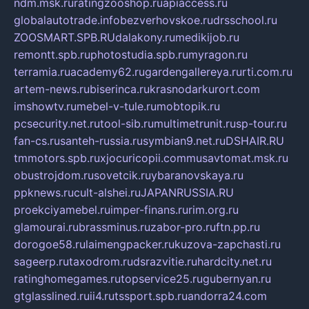
ndm.msk.ru
ratingzooshop.ru
apiaccess.ru
globalautotrade.info
bezverhovskoe.ru
drsschool.ru
ZOOSMART.SPB.RU
dalakony.ru
medikijob.ru
remontt.spb.ru
photostudia.spb.ru
myragon.ru
terramia.ru
academy62.ru
gardengallereya.ru
rti.com.ru
artem-news.ru
biserinca.ru
krasnodarkurort.com
imshowtv.ru
mebel-v-tule.ru
mobtopik.ru
pcsecurity.net.ru
tool-sib.ru
multimetrunit.ru
sp-tour.ru
fan-cs.ru
santeh-russia.ru
symbian9.net.ru
DSHAIR.RU
tmmotors.spb.ru
xjocuricopii.com
musavtomat.msk.ru
obustrojdom.ru
sovetcik.ru
ybaranovskaya.ru
ppknews.ru
cult-alshei.ru
JAPANRUSSIA.RU
proekciyamebel.ru
imper-finans.ru
rim.org.ru
glamourai.ru
brassminus.ru
zabor-pro.ru
ftn.pp.ru
dorogoe58.ru
laimengpacker.ru
kuzova-zapchasti.ru
sageerp.ru
taxodrom.ru
dsrazvitie.ru
hardcity.net.ru
ratinghomegames.ru
topservice25.ru
gubernyan.ru
gtglasslined.ru
ii4.ru
tssport.spb.ru
andorra24.com