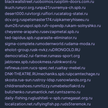
blackwallstreet.ru
oboimos.ru
optim-doors.com.ru
ikuch.ru
nycr.org.ru
npa21.ru
vremya-ch.spb.ru
desert000.ru
ivtorgi.ru
ifiori.ru
catalog-statei.ru
dcv.org.ru
spetsmaster174.ru
ipkameryhiseeu.ru
dum26.ru
ruspol.spb.ru
fr-opendp.ru
kam-solnyshko.ru
cheyenne-arapaho.ru
sevzapmetal.spb.ru
ted-lapidus.spb.ru
parasite-eliminator.ru
sigma-complete.ru
modernworld.ru
dama-moda.ru
eholot-group.ru
sk-nvkz.ru
DRONGOLD.RU
democratia2.ru
i-farmer.ru
mass-sport.org
jablonex.spb.ru
bookmess.ru
linkword.ru
refineua.com.ru
cs-spec.net.ru
altay-mebel.ru
DNK-THEATRE.RU
mechaniks.spb.ru
ipcamtechage.ru
skosta.ru
a-sun.ru
stroy-ldsp.ru
snowlands.org.ru
childrensshoes.ru
mrlizzy.ru
mebelsofiakrd.ru
bulizhenko.ru
rumantick.net.ru
mtszerno.ru
daily-fishing.ru
glushiteli-v-spb.ru
megasat.org.ru
localization.net.ru
flyingfish.pp.ru
ds5teremok.ru