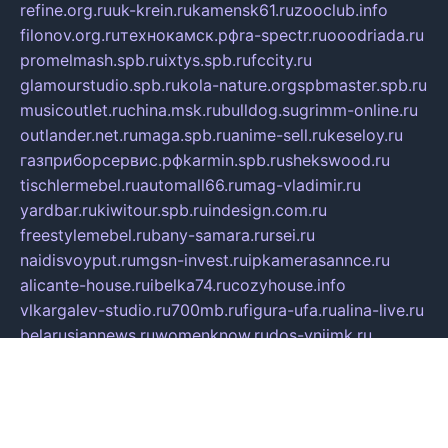
refine.org.ru
uk-krein.ru
kamensk61.ru
zooclub.info
filonov.org.ru
технокамск.рф
ra-spectr.ru
ooodriada.ru
promelmash.spb.ru
ixtys.spb.ru
fccity.ru
glamourstudio.spb.ru
kola-nature.org
spbmaster.spb.ru
musicoutlet.ru
china.msk.ru
bulldog.su
grimm-online.ru
outlander.net.ru
maga.spb.ru
anime-sell.ru
keseloy.ru
газприборсервис.рф
karmin.spb.ru
shekswood.ru
tischlermebel.ru
automall66.ru
mag-vladimir.ru
yardbar.ru
kiwitour.spb.ru
indesign.com.ru
freestylemebel.ru
bany-samara.ru
rsei.ru
naidisvoyput.ru
mgsn-invest.ru
ipkamerasannce.ru
alicante-house.ru
ibelka74.ru
cozyhouse.info
vlkargalev-studio.ru
700mb.ru
figura-ufa.ru
alina-live.ru
belarusiannews.ru
womenknow.ru
dos-vniimk.ru
sega.net.ru
dv.net.ru
phenomenonsofhistory.com
telesputnik.net.ru
wall.pp.ru
pylesosroidmi.ru
gtc-clan.ru
cligs.ru
bibikazap.ru
popova.org.ru
netwhistler.spb.ru
bellvil.ru
bonzon.ru
iss-vladik.ru