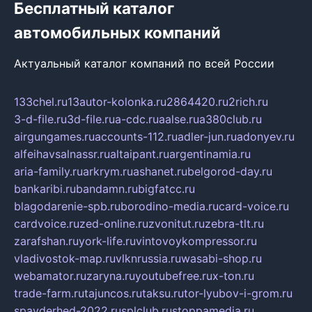
Бесплатный каталог
автомобильных компаний
Актуальный каталог компаний по всей России
133chel.ru
13autor-kolonka.ru
2864420.ru
2rich.ru
3-d-file.ru
3d-file.ru
a-cdc.ru
aalse.ru
a380club.ru
airgungames.ru
accounts-112.ru
adler-jun.ru
adonyev.ru
alfeihavsalnassr.ru
altaipant.ru
argentinamia.ru
aria-family.ru
arkrym.ru
ashanet.ru
belgorod-day.ru
bankaribi.ru
bandamn.ru
bigfatcc.ru
blagodarenie-spb.ru
borodino-media.ru
card-voice.ru
cardvoice.ru
zed-online.ru
zvonitut.ru
zebra-tlt.ru
zarafshan.ru
york-life.ru
vintovoykompressor.ru
vladivostok-map.ru
vlknrussia.ru
wasabi-shop.ru
webamator.ru
zaryna.ru
youtubefree.ru
x-ton.ru
trade-farm.ru
tajuncos.ru
taksu.ru
tor-lyubov-i-grom.ru
spayderhed-2022.ru
splclub.ru
stoppamedia.ru