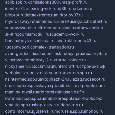
aclib.spb.ru
komissionka30.ru
mag-profit.ru
icentre-74.ru
leasing-nsk.ru
hd39.ru
rcd.com.ru
bioprot.ru
deltaextreme.ru
mirkotlov07.ru
mycrossway.ru
temamedia.ru
art-fusing.ru
cbslefort.ru
sunroadwatch.ru
citroen-yaroslavl.ru
ratnews.msk.ru
sk-if.ru
joomlamoduli.ru
academic-work.ru
bananaboys.ru
sanekua.ru
lianafrukt.ru
beta43.ru
tucsonwoori.com
alex-translation.ru
avantgardeclinics.ru
noel.msk.ru
buylq.ru
aquas-spb.ru
vilnerivne.com
bobry-2.ru
vtoroe-solnce.ru
nickysheen.ru
clockmir.ru
huntercraft.ru
стройокт.рф
webpixels.ru
pczz.msk.su
petrodvorets.spb.ru
nsintermed.spb.ru
avtovirazh-24.ru
jazzq.ru
czecot.ru
cruizi.spb.ru
spasskaya.spb.ru
kniris.ru
vkpeople.com
maminy-mysli.ru
arionorel.ru
khuseniosif.ru
dotmediacup.spb.ru
mebel-tiraspol.ru
all-books.biz
vmauto.spb.ru
shop-astyle.ru
derevo-s.ru
contrinform.ru
gutserial.ru
mdrussia.spb.ru
monod.ru