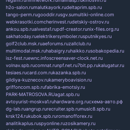
regsmi.ru
filmnetwork.ru
malinasp.ru
kinosvin.ru
h2o-salon.ru
malutkayork.ru
deltaprim.spb.ru
tango-perm.ru
gooddir.ru
sgv.su
multiki-online.com
webkrasotki.com
cherinvest.ru
detskiy-ostrov.ru
ankou.spb.ru
alvesta1.ru
pdf-creator.ru
nix-files.org.ru
sakhatoday.ru
elektrikersymboler.ru
sputnikyes.ru
golf2club.msk.ru
aeforums.ru
zallclub.ru
multimodal.msk.ru
habaigry.ru
haikko.ru
sobakopedia.ru
isz-fest.ru
ewnc.info
screensaver-clock.net.ru
volnav.spb.ru
comnat.ru
npf.net.ru
7bit.pp.ru
kalugatur.ru
tesiaes.ru
card.com.ru
kazanka.spb.ru
gildiya-kuznecov.ru
kameryboavision.ru
griffoncom.spb.ru
fabrika-emotsiy.ru
PARK-MATROSOVA.RU
agat.spb.ru
avtoyurist-moskva1.ru
hardware.org.ru
схема-авто.рф
dg-lab.ru
angrup.ru
recruiter.spb.ru
music8.spb.ru
krsk124.ru
kubok.spb.ru
romanofforex.ru
analitikaplus.ru
spyonline.ru
zosikamery.ru