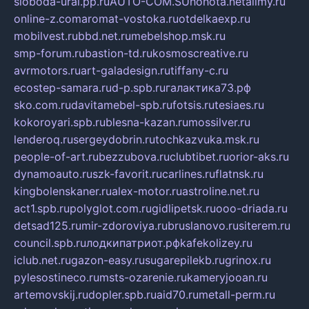
sloboda-ural.pp.ru
AUTO-COM.SU
hohota.net
alimy.ru
online-z.com
aromat-vostoka.ru
otdelkaexp.ru
mobilvest.ru
bbd.net.ru
mebelshop.msk.ru
smp-forum.ru
bastion-td.ru
kosmoscreative.ru
avrmotors.ru
art-galadesign.ru
tiffany-c.ru
ecostep-samara.ru
d-p.spb.ru
галактика73.рф
sko.com.ru
davitamebel-spb.ru
fotsis.ru
tesiaes.ru
kokoroyari.spb.ru
blesna-kazan.ru
mossilver.ru
lenderoq.ru
sergeydobrin.ru
tochkazvuka.msk.ru
people-of-art.ru
bezzubova.ru
clubtibet.ru
orior-aks.ru
dynamoauto.ru
szk-favorit.ru
carlines.ru
flatnsk.ru
kingbolenskaner.ru
alex-motor.ru
astroline.net.ru
act1.spb.ru
polyglot.com.ru
gidlipetsk.ru
ooo-driada.ru
detsad125.ru
mir-zdoroviya.ru
bruslanovo.ru
siterem.ru
council.spb.ru
лодкипатриот.рф
kafekolizey.ru
iclub.net.ru
gazon-easy.ru
sugarepilekb.ru
grinox.ru
pylesostineco.ru
msts-ozarenie.ru
kameryjooan.ru
artemovskij.ru
dopler.spb.ru
aid70.ru
metall-perm.ru