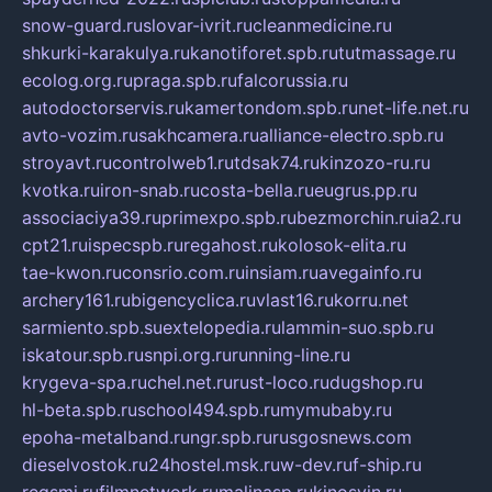
snow-guard.ru
slovar-ivrit.ru
cleanmedicine.ru
shkurki-karakulya.ru
kanotiforet.spb.ru
tutmassage.ru
ecolog.org.ru
praga.spb.ru
falcorussia.ru
autodoctorservis.ru
kamertondom.spb.ru
net-life.net.ru
avto-vozim.ru
sakhcamera.ru
alliance-electro.spb.ru
stroyavt.ru
controlweb1.ru
tdsak74.ru
kinzozo-ru.ru
kvotka.ru
iron-snab.ru
costa-bella.ru
eugrus.pp.ru
associaciya39.ru
primexpo.spb.ru
bezmorchin.ru
ia2.ru
cpt21.ru
ispecspb.ru
regahost.ru
kolosok-elita.ru
tae-kwon.ru
consrio.com.ru
insiam.ru
avegainfo.ru
archery161.ru
bigencyclica.ru
vlast16.ru
korru.net
sarmiento.spb.su
extelopedia.ru
lammin-suo.spb.ru
iskatour.spb.ru
snpi.org.ru
running-line.ru
krygeva-spa.ru
chel.net.ru
rust-loco.ru
dugshop.ru
hl-beta.spb.ru
school494.spb.ru
mymubaby.ru
epoha-metalband.ru
ngr.spb.ru
rusgosnews.com
dieselvostok.ru
24hostel.msk.ru
w-dev.ru
f-ship.ru