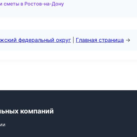
и сметы в Ростов-на-Дону
лжский федеральный округ
|
Главная страница
→
льных компаний
сии