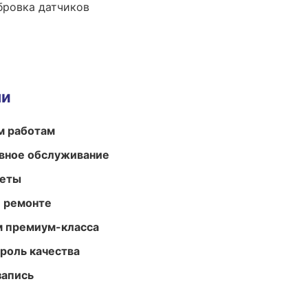
ибровка датчиков
ми
м работам
вное обслуживание
меты
и ремонте
м премиум-класса
роль качества
запись