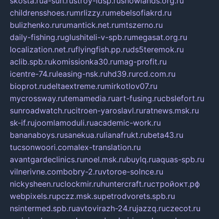
skosta.ru
a-sun.ru
stroy-ldsp.ru
snowlands.org.ru
childrensshoes.ru
mrlizzy.ru
mebelsofiakrd.ru
bulizhenko.ru
rumantick.net.ru
mtszerno.ru
daily-fishing.ru
glushiteli-v-spb.ru
megasat.org.ru
localization.net.ru
flyingfish.pp.ru
ds5teremok.ru
aclib.spb.ru
komissionka30.ru
mag-profit.ru
icentre-74.ru
leasing-nsk.ru
hd39.ru
rcd.com.ru
bioprot.ru
deltaextreme.ru
mirkotlov07.ru
mycrossway.ru
temamedia.ru
art-fusing.ru
cbslefort.ru
sunroadwatch.ru
citroen-yaroslavl.ru
ratnews.msk.ru
sk-if.ru
joomlamoduli.ru
academic-work.ru
bananaboys.ru
sanekua.ru
lianafrukt.ru
beta43.ru
tucsonwoori.com
alex-translation.ru
avantgardeclinics.ru
noel.msk.ru
buylq.ru
aquas-spb.ru
vilnerivne.com
bobry-2.ru
vtoroe-solnce.ru
nickysheen.ru
clockmir.ru
huntercraft.ru
стройокт.рф
webpixels.ru
pczz.msk.su
petrodvorets.spb.ru
nsintermed.spb.ru
avtovirazh-24.ru
jazzq.ru
czecot.ru