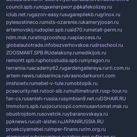
council.spb.ru
лодкипатриот.рф
kafekolizey.ru
iclub.net.ru
gazon-easy.ru
sugarepilekb.ru
grinox.ru
pylesostineco.ru
msts-ozarenie.ru
kameryjooan.ru
artemovskij.ru
dopler.spb.ru
aid70.ru
metall-perm.ru
ndm.msk.ru
ratingzooshop.ru
apiaccess.ru
globalautotrade.info
bezverhovskoe.ru
drsschool.ru
ZOOSMART.SPB.RU
dalakony.ru
medikijob.ru
remontt.spb.ru
photostudia.spb.ru
myragon.ru
terramia.ru
academy62.ru
gardengallereya.ru
rti.com.ru
artem-news.ru
biserinca.ru
krasnodarkurort.com
imshowtv.ru
mebel-v-tule.ru
mobtopik.ru
pcsecurity.net.ru
tool-sib.ru
multimetrunit.ru
sp-tour.ru
fan-cs.ru
santeh-russia.ru
symbian9.net.ru
DSHAIR.RU
tmmotors.spb.ru
xjocuricopii.com
musavtomat.msk.ru
obustrojdom.ru
sovetcik.ru
ybaranovskaya.ru
ppknews.ru
cult-alshei.ru
JAPANRUSSIA.RU
proekciyamebel.ru
imper-finans.ru
rim.org.ru
glamourai.ru
brassminus.ru
zabor-pro.ru
ftn.pp.ru