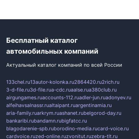
Бесплатный каталог
автомобильных компаний
Актуальный каталог компаний по всей России
133chel.ru
13autor-kolonka.ru
2864420.ru
2rich.ru
3-d-file.ru
3d-file.ru
a-cdc.ru
aalse.ru
a380club.ru
airgungames.ru
accounts-112.ru
adler-jun.ru
adonyev.ru
alfeihavsalnassr.ru
altaipant.ru
argentinamia.ru
aria-family.ru
arkrym.ru
ashanet.ru
belgorod-day.ru
bankaribi.ru
bandamn.ru
bigfatcc.ru
blagodarenie-spb.ru
borodino-media.ru
card-voice.ru
cardvoice.ru
zed-online.ru
zvonitut.ru
zebra-tlt.ru