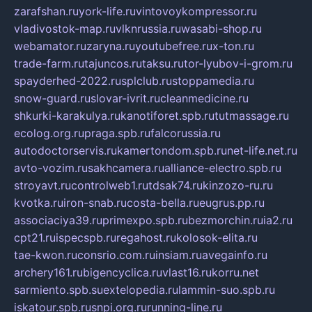
zarafshan.ru
york-life.ru
vintovoykompressor.ru
vladivostok-map.ru
vlknrussia.ru
wasabi-shop.ru
webamator.ru
zaryna.ru
youtubefree.ru
x-ton.ru
trade-farm.ru
tajuncos.ru
taksu.ru
tor-lyubov-i-grom.ru
spayderhed-2022.ru
splclub.ru
stoppamedia.ru
snow-guard.ru
slovar-ivrit.ru
cleanmedicine.ru
shkurki-karakulya.ru
kanotiforet.spb.ru
tutmassage.ru
ecolog.org.ru
praga.spb.ru
falcorussia.ru
autodoctorservis.ru
kamertondom.spb.ru
net-life.net.ru
avto-vozim.ru
sakhcamera.ru
alliance-electro.spb.ru
stroyavt.ru
controlweb1.ru
tdsak74.ru
kinzozo-ru.ru
kvotka.ru
iron-snab.ru
costa-bella.ru
eugrus.pp.ru
associaciya39.ru
primexpo.spb.ru
bezmorchin.ru
ia2.ru
cpt21.ru
ispecspb.ru
regahost.ru
kolosok-elita.ru
tae-kwon.ru
consrio.com.ru
insiam.ru
avegainfo.ru
archery161.ru
bigencyclica.ru
vlast16.ru
korru.net
sarmiento.spb.su
extelopedia.ru
lammin-suo.spb.ru
iskatour.spb.ru
snpi.org.ru
running-line.ru