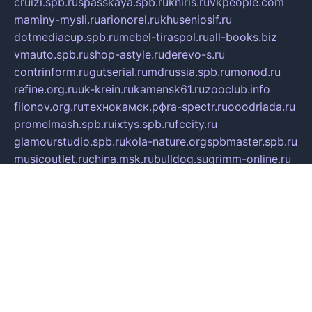
cruizi.spb.ru
spasskaya.spb.ru
kniris.ru
vkpeople.com
maminy-mysli.ru
arionorel.ru
khuseniosif.ru
dotmediacup.spb.ru
mebel-tiraspol.ru
all-books.biz
vmauto.spb.ru
shop-astyle.ru
derevo-s.ru
contrinform.ru
gutserial.ru
mdrussia.spb.ru
monod.ru
refine.org.ru
uk-krein.ru
kamensk61.ru
zooclub.info
filonov.org.ru
технокамск.рф
ra-spectr.ru
ooodriada.ru
promelmash.spb.ru
ixtys.spb.ru
fccity.ru
glamourstudio.spb.ru
kola-nature.org
spbmaster.spb.ru
musicoutlet.ru
china.msk.ru
bulldog.su
grimm-online.ru
outlander.net.ru
maga.spb.ru
anime-sell.ru
keseloy.ru
газприборсервис.рф
karmin.spb.ru
shekswood.ru
tischlermebel.ru
automall66.ru
mag-vladimir.ru
yardbar.ru
kiwitour.spb.ru
indesign.com.ru
freestylemebel.ru
bany-samara.ru
rsei.ru
naidisvoyput.ru
mgsn-invest.ru
ipkamerasannce.ru
alicante-house.ru
ibelka74.ru
cozyhouse.info
vlkargalev-studio.ru
700mb.ru
figura-ufa.ru
alina-live.ru