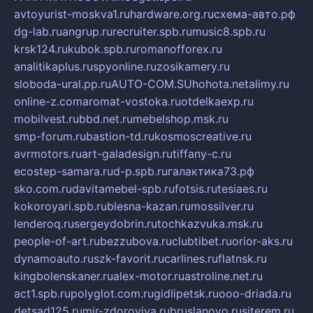
avtoyurist-moskva1.ru
hardware.org.ru
схема-авто.рф
dg-lab.ru
angrup.ru
recruiter.spb.ru
music8.spb.ru
krsk124.ru
kubok.spb.ru
romanofforex.ru
analitikaplus.ru
spyonline.ru
zosikamery.ru
sloboda-ural.pp.ru
AUTO-COM.SU
hohota.net
alimy.ru
online-z.com
aromat-vostoka.ru
otdelkaexp.ru
mobilvest.ru
bbd.net.ru
mebelshop.msk.ru
smp-forum.ru
bastion-td.ru
kosmoscreative.ru
avrmotors.ru
art-galadesign.ru
tiffany-c.ru
ecostep-samara.ru
d-p.spb.ru
галактика73.рф
sko.com.ru
davitamebel-spb.ru
fotsis.ru
tesiaes.ru
kokoroyari.spb.ru
blesna-kazan.ru
mossilver.ru
lenderoq.ru
sergeydobrin.ru
tochkazvuka.msk.ru
people-of-art.ru
bezzubova.ru
clubtibet.ru
orior-aks.ru
dynamoauto.ru
szk-favorit.ru
carlines.ru
flatnsk.ru
kingbolenskaner.ru
alex-motor.ru
astroline.net.ru
act1.spb.ru
polyglot.com.ru
gidlipetsk.ru
ooo-driada.ru
detsad125.ru
mir-zdoroviya.ru
bruslanovo.ru
siterem.ru