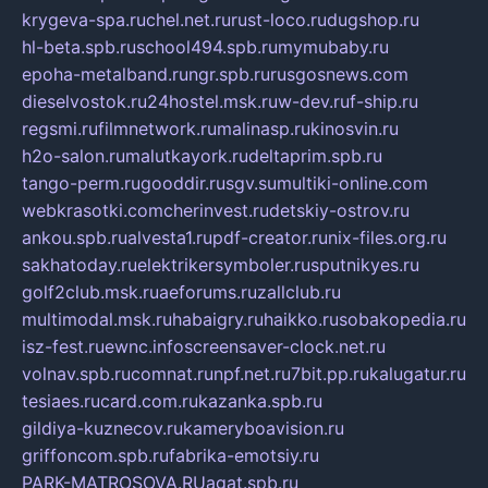
krygeva-spa.ru
chel.net.ru
rust-loco.ru
dugshop.ru
hl-beta.spb.ru
school494.spb.ru
mymubaby.ru
epoha-metalband.ru
ngr.spb.ru
rusgosnews.com
dieselvostok.ru
24hostel.msk.ru
w-dev.ru
f-ship.ru
regsmi.ru
filmnetwork.ru
malinasp.ru
kinosvin.ru
h2o-salon.ru
malutkayork.ru
deltaprim.spb.ru
tango-perm.ru
gooddir.ru
sgv.su
multiki-online.com
webkrasotki.com
cherinvest.ru
detskiy-ostrov.ru
ankou.spb.ru
alvesta1.ru
pdf-creator.ru
nix-files.org.ru
sakhatoday.ru
elektrikersymboler.ru
sputnikyes.ru
golf2club.msk.ru
aeforums.ru
zallclub.ru
multimodal.msk.ru
habaigry.ru
haikko.ru
sobakopedia.ru
isz-fest.ru
ewnc.info
screensaver-clock.net.ru
volnav.spb.ru
comnat.ru
npf.net.ru
7bit.pp.ru
kalugatur.ru
tesiaes.ru
card.com.ru
kazanka.spb.ru
gildiya-kuznecov.ru
kameryboavision.ru
griffoncom.spb.ru
fabrika-emotsiy.ru
PARK-MATROSOVA.RU
agat.spb.ru