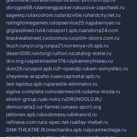
dorogoe58.ru
laimengpacker.ru
kuzova-zapchasti.ru
sageerp.ru
taxodrom.ru
dsrazvitie.ru
hardcity.net.ru
ratinghomegames.ru
topservice25.ru
gubernyan.ru
gtglasslined.ru
ii4.ru
tssport.spb.ru
andorra24.com
blackwallstreet.ru
oboimos.ru
optim-doors.com.ru
ikuch.ru
nycr.org.ru
npa21.ru
vremya-ch.spb.ru
desert000.ru
ivtorgi.ru
ifiori.ru
catalog-statei.ru
dcv.org.ru
spetsmaster174.ru
ipkameryhiseeu.ru
dum26.ru
ruspol.spb.ru
fr-opendp.ru
kam-solnyshko.ru
cheyenne-arapaho.ru
sevzapmetal.spb.ru
ted-lapidus.spb.ru
parasite-eliminator.ru
sigma-complete.ru
modernworld.ru
dama-moda.ru
eholot-group.ru
sk-nvkz.ru
DRONGOLD.RU
democratia2.ru
i-farmer.ru
mass-sport.org
jablonex.spb.ru
bookmess.ru
linkword.ru
refineua.com.ru
cs-spec.net.ru
altay-mebel.ru
DNK-THEATRE.RU
mechaniks.spb.ru
ipcamtechage.ru