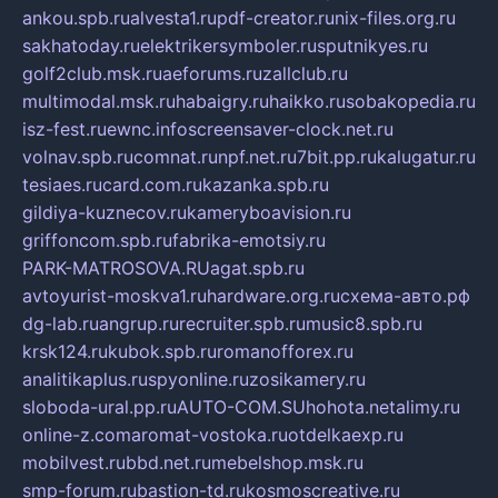
ankou.spb.ru
alvesta1.ru
pdf-creator.ru
nix-files.org.ru
sakhatoday.ru
elektrikersymboler.ru
sputnikyes.ru
golf2club.msk.ru
aeforums.ru
zallclub.ru
multimodal.msk.ru
habaigry.ru
haikko.ru
sobakopedia.ru
isz-fest.ru
ewnc.info
screensaver-clock.net.ru
volnav.spb.ru
comnat.ru
npf.net.ru
7bit.pp.ru
kalugatur.ru
tesiaes.ru
card.com.ru
kazanka.spb.ru
gildiya-kuznecov.ru
kameryboavision.ru
griffoncom.spb.ru
fabrika-emotsiy.ru
PARK-MATROSOVA.RU
agat.spb.ru
avtoyurist-moskva1.ru
hardware.org.ru
схема-авто.рф
dg-lab.ru
angrup.ru
recruiter.spb.ru
music8.spb.ru
krsk124.ru
kubok.spb.ru
romanofforex.ru
analitikaplus.ru
spyonline.ru
zosikamery.ru
sloboda-ural.pp.ru
AUTO-COM.SU
hohota.net
alimy.ru
online-z.com
aromat-vostoka.ru
otdelkaexp.ru
mobilvest.ru
bbd.net.ru
mebelshop.msk.ru
smp-forum.ru
bastion-td.ru
kosmoscreative.ru