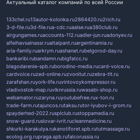
Актуальный каталог компаний по всей России
133chel.ru
13autor-kolonka.ru
2864420.ru
2rich.ru
3-d-file.ru
3d-file.ru
a-cdc.ru
aalse.ru
a380club.ru
airgungames.ru
accounts-112.ru
adler-jun.ru
adonyev.ru
alfeihavsalnassr.ru
altaipant.ru
argentinamia.ru
aria-family.ru
arkrym.ru
ashanet.ru
belgorod-day.ru
bankaribi.ru
bandamn.ru
bigfatcc.ru
blagodarenie-spb.ru
borodino-media.ru
card-voice.ru
cardvoice.ru
zed-online.ru
zvonitut.ru
zebra-tlt.ru
zarafshan.ru
york-life.ru
vintovoykompressor.ru
vladivostok-map.ru
vlknrussia.ru
wasabi-shop.ru
webamator.ru
zaryna.ru
youtubefree.ru
x-ton.ru
trade-farm.ru
tajuncos.ru
taksu.ru
tor-lyubov-i-grom.ru
spayderhed-2022.ru
splclub.ru
stoppamedia.ru
snow-guard.ru
slovar-ivrit.ru
cleanmedicine.ru
shkurki-karakulya.ru
kanotiforet.spb.ru
tutmassage.ru
ecolog.org.ru
praga.spb.ru
falcorussia.ru