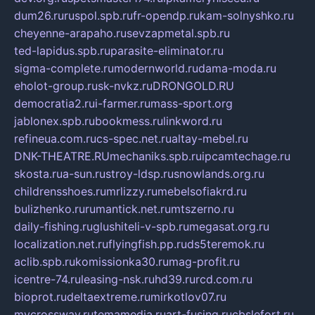
dum26.ru
ruspol.spb.ru
fr-opendp.ru
kam-solnyshko.ru
cheyenne-arapaho.ru
sevzapmetal.spb.ru
ted-lapidus.spb.ru
parasite-eliminator.ru
sigma-complete.ru
modernworld.ru
dama-moda.ru
eholot-group.ru
sk-nvkz.ru
DRONGOLD.RU
democratia2.ru
i-farmer.ru
mass-sport.org
jablonex.spb.ru
bookmess.ru
linkword.ru
refineua.com.ru
cs-spec.net.ru
altay-mebel.ru
DNK-THEATRE.RU
mechaniks.spb.ru
ipcamtechage.ru
skosta.ru
a-sun.ru
stroy-ldsp.ru
snowlands.org.ru
childrensshoes.ru
mrlizzy.ru
mebelsofiakrd.ru
bulizhenko.ru
rumantick.net.ru
mtszerno.ru
daily-fishing.ru
glushiteli-v-spb.ru
megasat.org.ru
localization.net.ru
flyingfish.pp.ru
ds5teremok.ru
aclib.spb.ru
komissionka30.ru
mag-profit.ru
icentre-74.ru
leasing-nsk.ru
hd39.ru
rcd.com.ru
bioprot.ru
deltaextreme.ru
mirkotlov07.ru
mycrossway.ru
temamedia.ru
art-fusing.ru
cbslefort.ru