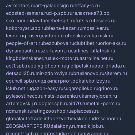
avrmotors.ru
art-galadesign.ru
tiffany-c.ru
ecostep-samara.ru
d-p.spb.ru
галактика73.рф
sko.com.ru
davitamebel-spb.ru
fotsis.ru
tesiaes.ru
kokoroyari.spb.ru
blesna-kazan.ru
mossilver.ru
lenderoq.ru
sergeydobrin.ru
tochkazvuka.msk.ru
people-of-art.ru
bezzubova.ru
clubtibet.ru
orior-aks.ru
dynamoauto.ru
szk-favorit.ru
carlines.ru
flatnsk.ru
kingbolenskaner.ru
alex-motor.ru
astroline.net.ru
act1.spb.ru
polyglot.com.ru
gidlipetsk.ru
ooo-driada.ru
detsad125.ru
mir-zdoroviya.ru
bruslanovo.ru
siterem.ru
council.spb.ru
лодкипатриот.рф
kafekolizey.ru
iclub.net.ru
gazon-easy.ru
sugarepilekb.ru
grinox.ru
pylesostineco.ru
msts-ozarenie.ru
kameryjooan.ru
artemovskij.ru
dopler.spb.ru
aid70.ru
metall-perm.ru
ndm.msk.ru
ratingzooshop.ru
apiaccess.ru
globalautotrade.info
bezverhovskoe.ru
drsschool.ru
ZOOSMART.SPB.RU
dalakony.ru
medikijob.ru
remontt.spb.ru
photostudia.spb.ru
myragon.ru