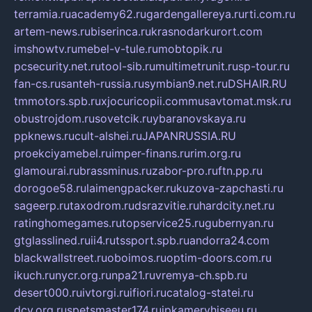
terramia.ru
academy62.ru
gardengallereya.ru
rti.com.ru
artem-news.ru
biserinca.ru
krasnodarkurort.com
imshowtv.ru
mebel-v-tule.ru
mobtopik.ru
pcsecurity.net.ru
tool-sib.ru
multimetrunit.ru
sp-tour.ru
fan-cs.ru
santeh-russia.ru
symbian9.net.ru
DSHAIR.RU
tmmotors.spb.ru
xjocuricopii.com
musavtomat.msk.ru
obustrojdom.ru
sovetcik.ru
ybaranovskaya.ru
ppknews.ru
cult-alshei.ru
JAPANRUSSIA.RU
proekciyamebel.ru
imper-finans.ru
rim.org.ru
glamourai.ru
brassminus.ru
zabor-pro.ru
ftn.pp.ru
dorogoe58.ru
laimengpacker.ru
kuzova-zapchasti.ru
sageerp.ru
taxodrom.ru
dsrazvitie.ru
hardcity.net.ru
ratinghomegames.ru
topservice25.ru
gubernyan.ru
gtglasslined.ru
ii4.ru
tssport.spb.ru
andorra24.com
blackwallstreet.ru
oboimos.ru
optim-doors.com.ru
ikuch.ru
nycr.org.ru
npa21.ru
vremya-ch.spb.ru
desert000.ru
ivtorgi.ru
ifiori.ru
catalog-statei.ru
dcv.org.ru
spetsmaster174.ru
ipkameryhiseeu.ru