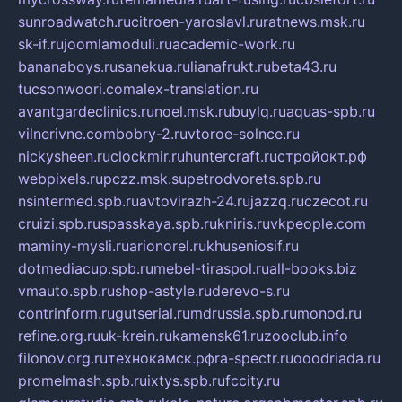
sunroadwatch.ru
citroen-yaroslavl.ru
ratnews.msk.ru
sk-if.ru
joomlamoduli.ru
academic-work.ru
bananaboys.ru
sanekua.ru
lianafrukt.ru
beta43.ru
tucsonwoori.com
alex-translation.ru
avantgardeclinics.ru
noel.msk.ru
buylq.ru
aquas-spb.ru
vilnerivne.com
bobry-2.ru
vtoroe-solnce.ru
nickysheen.ru
clockmir.ru
huntercraft.ru
стройокт.рф
webpixels.ru
pczz.msk.su
petrodvorets.spb.ru
nsintermed.spb.ru
avtovirazh-24.ru
jazzq.ru
czecot.ru
cruizi.spb.ru
spasskaya.spb.ru
kniris.ru
vkpeople.com
maminy-mysli.ru
arionorel.ru
khuseniosif.ru
dotmediacup.spb.ru
mebel-tiraspol.ru
all-books.biz
vmauto.spb.ru
shop-astyle.ru
derevo-s.ru
contrinform.ru
gutserial.ru
mdrussia.spb.ru
monod.ru
refine.org.ru
uk-krein.ru
kamensk61.ru
zooclub.info
filonov.org.ru
технокамск.рф
ra-spectr.ru
ooodriada.ru
promelmash.spb.ru
ixtys.spb.ru
fccity.ru