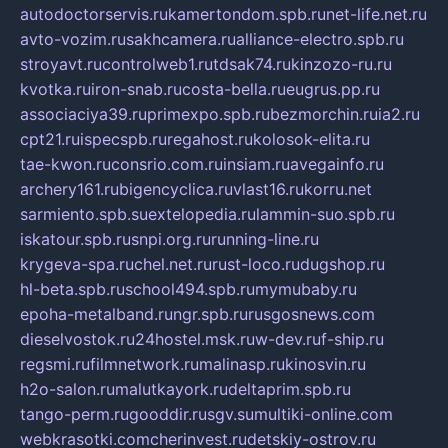
autodoctorservis.ru
kamertondom.spb.ru
net-life.net.ru
avto-vozim.ru
sakhcamera.ru
alliance-electro.spb.ru
stroyavt.ru
controlweb1.ru
tdsak74.ru
kinzozo-ru.ru
kvotka.ru
iron-snab.ru
costa-bella.ru
eugrus.pp.ru
associaciya39.ru
primexpo.spb.ru
bezmorchin.ru
ia2.ru
cpt21.ru
ispecspb.ru
regahost.ru
kolosok-elita.ru
tae-kwon.ru
consrio.com.ru
insiam.ru
avegainfo.ru
archery161.ru
bigencyclica.ru
vlast16.ru
korru.net
sarmiento.spb.su
extelopedia.ru
lammin-suo.spb.ru
iskatour.spb.ru
snpi.org.ru
running-line.ru
krygeva-spa.ru
chel.net.ru
rust-loco.ru
dugshop.ru
hl-beta.spb.ru
school494.spb.ru
mymubaby.ru
epoha-metalband.ru
ngr.spb.ru
rusgosnews.com
dieselvostok.ru
24hostel.msk.ru
w-dev.ru
f-ship.ru
regsmi.ru
filmnetwork.ru
malinasp.ru
kinosvin.ru
h2o-salon.ru
malutkayork.ru
deltaprim.spb.ru
tango-perm.ru
gooddir.ru
sgv.su
multiki-online.com
webkrasotki.com
cherinvest.ru
detskiy-ostrov.ru