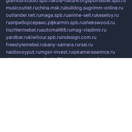
glamourstudio.spb.ru
kola-nature.org
spbmaster.spb.ru
musicoutlet.ru
china.msk.ru
bulldog.su
grimm-online.ru
outlander.net.ru
maga.spb.ru
anime-sell.ru
keseloy.ru
газприборсервис.рф
karmin.spb.ru
shekswood.ru
tischlermebel.ru
automall66.ru
mag-vladimir.ru
yardbar.ru
kiwitour.spb.ru
indesign.com.ru
freestylemebel.ru
bany-samara.ru
rsei.ru
naidisvoyput.ru
mgsn-invest.ru
ipkamerasannce.ru
alicante-house.ru
ibelka74.ru
cozyhouse.info
vlkargalev-studio.ru
700mb.ru
figura-ufa.ru
alina-live.ru
belarusiannews.ru
womenknow.ru
dos-vniimk.ru
sega.net.ru
dv.net.ru
phenomenonsofhistory.com
telesputnik.net.ru
wall.pp.ru
pylesosroidmi.ru
gtc-clan.ru
cligs.ru
bibikazap.ru
popova.org.ru
netwhistler.spb.ru
bellvil.ru
bonzon.ru
iss-vladik.ru
defiparis.net.ru
las-gryzas.ru
amku.ru
electednews.spb.ru
feather.org.ru
spar72.ru
tankiigri.ru
dominus.com.ru
ibtree.ru
sanykool.pp.ru
unixlib.org.ru