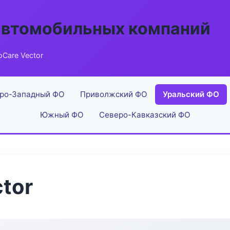
автомобильных компаний
oCare Vector
ро-Западный ФО
Приволжский ФО
Уральский ФО
Южный ФО
Северо-Кавказский ФО
tor