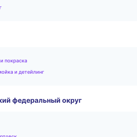
г
 и покраска
мойка и детейлинг
ский федеральный округ
артовск