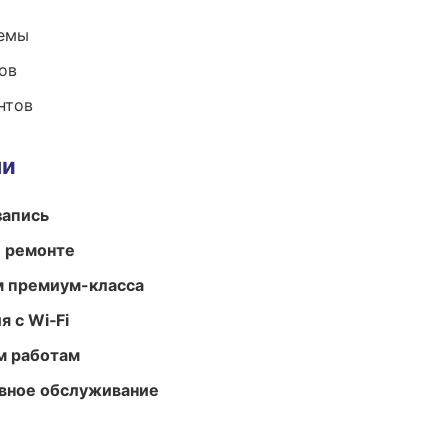
темы
ов
нтов
ми
запись
и ремонте
м премиум-класса
 с Wi‑Fi
м работам
вное обслуживание