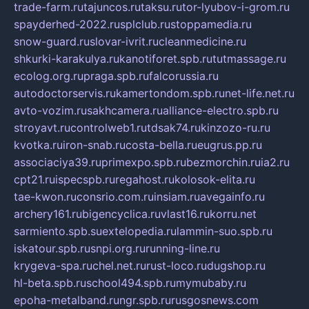
trade-farm.ru
tajuncos.ru
taksu.ru
tor-lyubov-i-grom.ru
spayderhed-2022.ru
splclub.ru
stoppamedia.ru
snow-guard.ru
slovar-ivrit.ru
cleanmedicine.ru
shkurki-karakulya.ru
kanotiforet.spb.ru
tutmassage.ru
ecolog.org.ru
praga.spb.ru
falcorussia.ru
autodoctorservis.ru
kamertondom.spb.ru
net-life.net.ru
avto-vozim.ru
sakhcamera.ru
alliance-electro.spb.ru
stroyavt.ru
controlweb1.ru
tdsak74.ru
kinzozo-ru.ru
kvotka.ru
iron-snab.ru
costa-bella.ru
eugrus.pp.ru
associaciya39.ru
primexpo.spb.ru
bezmorchin.ru
ia2.ru
cpt21.ru
ispecspb.ru
regahost.ru
kolosok-elita.ru
tae-kwon.ru
consrio.com.ru
insiam.ru
avegainfo.ru
archery161.ru
bigencyclica.ru
vlast16.ru
korru.net
sarmiento.spb.su
extelopedia.ru
lammin-suo.spb.ru
iskatour.spb.ru
snpi.org.ru
running-line.ru
krygeva-spa.ru
chel.net.ru
rust-loco.ru
dugshop.ru
hl-beta.spb.ru
school494.spb.ru
mymubaby.ru
epoha-metalband.ru
ngr.spb.ru
rusgosnews.com