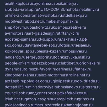
analitikaplus.ru
spyonline.ru
zosikamery.ru
sloboda-ural.pp.ru
AUTO-COM.SU
hohota.net
alimy.ru
online-z.com
aromat-vostoka.ru
otdelkaexp.ru
mobilvest.ru
bbd.net.ru
mebelshop.msk.ru
smp-forum.ru
bastion-td.ru
kosmoscreative.ru
avrmotors.ru
art-galadesign.ru
tiffany-c.ru
ecostep-samara.ru
d-p.spb.ru
галактика73.рф
sko.com.ru
davitamebel-spb.ru
fotsis.ru
tesiaes.ru
kokoroyari.spb.ru
blesna-kazan.ru
mossilver.ru
lenderoq.ru
sergeydobrin.ru
tochkazvuka.msk.ru
people-of-art.ru
bezzubova.ru
clubtibet.ru
orior-aks.ru
dynamoauto.ru
szk-favorit.ru
carlines.ru
flatnsk.ru
kingbolenskaner.ru
alex-motor.ru
astroline.net.ru
act1.spb.ru
polyglot.com.ru
gidlipetsk.ru
ooo-driada.ru
detsad125.ru
mir-zdoroviya.ru
bruslanovo.ru
siterem.ru
council.spb.ru
лодкипатриот.рф
kafekolizey.ru
iclub.net.ru
gazon-easy.ru
sugarepilekb.ru
grinox.ru
pylesostineco.ru
msts-ozarenie.ru
kameryjooan.ru