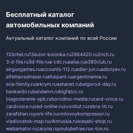
Бесплатный каталог
автомобильных компаний
Актуальный каталог компаний по всей России
133chel.ru
13autor-kolonka.ru
2864420.ru
2rich.ru
3-d-file.ru
3d-file.ru
a-cdc.ru
aalse.ru
a380club.ru
airgungames.ru
accounts-112.ru
adler-jun.ru
adonyev.ru
alfeihavsalnassr.ru
altaipant.ru
argentinamia.ru
aria-family.ru
arkrym.ru
ashanet.ru
belgorod-day.ru
bankaribi.ru
bandamn.ru
bigfatcc.ru
blagodarenie-spb.ru
borodino-media.ru
card-voice.ru
cardvoice.ru
zed-online.ru
zvonitut.ru
zebra-tlt.ru
zarafshan.ru
york-life.ru
vintovoykompressor.ru
vladivostok-map.ru
vlknrussia.ru
wasabi-shop.ru
webamator.ru
zaryna.ru
youtubefree.ru
x-ton.ru