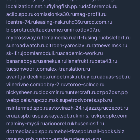
localization.net.ru
flyingfish.pp.ru
ds5teremok.ru
aclib.spb.ru
komissionka30.ru
mag-profit.ru
icentre-74.ru
leasing-nsk.ru
hd39.ru
rcd.com.ru
bioprot.ru
deltaextreme.ru
mirkotlov07.ru
mycrossway.ru
temamedia.ru
art-fusing.ru
cbslefort.ru
sunroadwatch.ru
citroen-yaroslavl.ru
ratnews.msk.ru
sk-if.ru
joomlamoduli.ru
academic-work.ru
bananaboys.ru
sanekua.ru
lianafrukt.ru
beta43.ru
tucsonwoori.com
alex-translation.ru
avantgardeclinics.ru
noel.msk.ru
buylq.ru
aquas-spb.ru
vilnerivne.com
bobry-2.ru
vtoroe-solnce.ru
nickysheen.ru
clockmir.ru
huntercraft.ru
стройокт.рф
webpixels.ru
pczz.msk.su
petrodvorets.spb.ru
nsintermed.spb.ru
avtovirazh-24.ru
jazzq.ru
czecot.ru
cruizi.spb.ru
spasskaya.spb.ru
kniris.ru
vkpeople.com
maminy-mysli.ru
arionorel.ru
khuseniosif.ru
dotmediacup.spb.ru
mebel-tiraspol.ru
all-books.biz
vmauto.spb.ru
shop-astyle.ru
derevo-s.ru