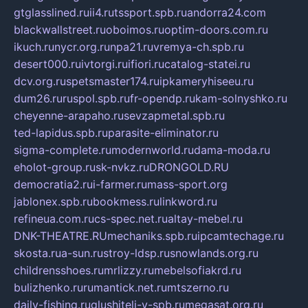
gtglasslined.ru
ii4.ru
tssport.spb.ru
andorra24.com
blackwallstreet.ru
oboimos.ru
optim-doors.com.ru
ikuch.ru
nycr.org.ru
npa21.ru
vremya-ch.spb.ru
desert000.ru
ivtorgi.ru
ifiori.ru
catalog-statei.ru
dcv.org.ru
spetsmaster174.ru
ipkameryhiseeu.ru
dum26.ru
ruspol.spb.ru
fr-opendp.ru
kam-solnyshko.ru
cheyenne-arapaho.ru
sevzapmetal.spb.ru
ted-lapidus.spb.ru
parasite-eliminator.ru
sigma-complete.ru
modernworld.ru
dama-moda.ru
eholot-group.ru
sk-nvkz.ru
DRONGOLD.RU
democratia2.ru
i-farmer.ru
mass-sport.org
jablonex.spb.ru
bookmess.ru
linkword.ru
refineua.com.ru
cs-spec.net.ru
altay-mebel.ru
DNK-THEATRE.RU
mechaniks.spb.ru
ipcamtechage.ru
skosta.ru
a-sun.ru
stroy-ldsp.ru
snowlands.org.ru
childrensshoes.ru
mrlizzy.ru
mebelsofiakrd.ru
bulizhenko.ru
rumantick.net.ru
mtszerno.ru
daily-fishing.ru
glushiteli-v-spb.ru
megasat.org.ru