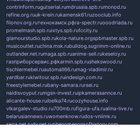
contrinform.ru
gutserial.ru
mdrussia.spb.ru
monod.ru
refine.org.ru
uk-krein.ru
kamensk61.ru
zooclub.info
filonov.org.ru
технокамск.рф
ra-spectr.ru
ooodriada.ru
promelmash.spb.ru
ixtys.spb.ru
fccity.ru
glamourstudio.spb.ru
kola-nature.org
spbmaster.spb.ru
musicoutlet.ru
china.msk.ru
bulldog.su
grimm-online.ru
outlander.net.ru
maga.spb.ru
anime-sell.ru
keseloy.ru
газприборсервис.рф
karmin.spb.ru
shekswood.ru
tischlermebel.ru
automall66.ru
mag-vladimir.ru
yardbar.ru
kiwitour.spb.ru
indesign.com.ru
freestylemebel.ru
bany-samara.ru
rsei.ru
naidisvoyput.ru
mgsn-invest.ru
ipkamerasannce.ru
alicante-house.ru
ibelka74.ru
cozyhouse.info
vlkargalev-studio.ru
700mb.ru
figura-ufa.ru
alina-live.ru
belarusiannews.ru
womenknow.ru
dos-vniimk.ru
sega.net.ru
dv.net.ru
phenomenonsofhistory.com
telesputnik.net.ru
wall.pp.ru
pylesosroidmi.ru
gtc-clan.ru
cligs.ru
bibikazap.ru
popova.org.ru