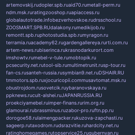
artemovskij.ru
dopler.spb.ru
aid70.ru
metall-perm.ru
ndm.msk.ru
ratingzooshop.ru
apiaccess.ru
globalautotrade.info
bezverhovskoe.ru
drsschool.ru
ZOOSMART.SPB.RU
dalakony.ru
medikijob.ru
remontt.spb.ru
photostudia.spb.ru
myragon.ru
terramia.ru
academy62.ru
gardengallereya.ru
rti.com.ru
artem-news.ru
biserinca.ru
krasnodarkurort.com
imshowtv.ru
mebel-v-tule.ru
mobtopik.ru
pcsecurity.net.ru
tool-sib.ru
multimetrunit.ru
sp-tour.ru
fan-cs.ru
santeh-russia.ru
symbian9.net.ru
DSHAIR.RU
tmmotors.spb.ru
xjocuricopii.com
musavtomat.msk.ru
obustrojdom.ru
sovetcik.ru
ybaranovskaya.ru
ppknews.ru
cult-alshei.ru
JAPANRUSSIA.RU
proekciyamebel.ru
imper-finans.ru
rim.org.ru
glamourai.ru
brassminus.ru
zabor-pro.ru
ftn.pp.ru
dorogoe58.ru
laimengpacker.ru
kuzova-zapchasti.ru
sageerp.ru
taxodrom.ru
dsrazvitie.ru
hardcity.net.ru
ratinghomegames.ru
topservice25.ru
gubernyan.ru