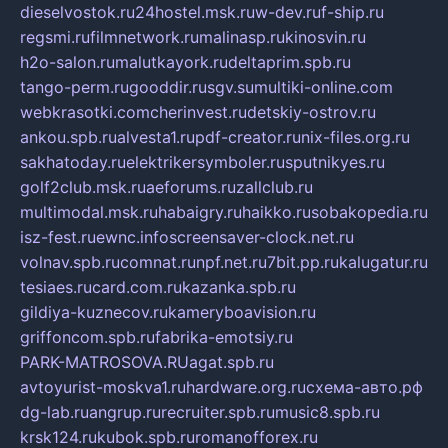
dieselvostok.ru
24hostel.msk.ru
w-dev.ru
f-ship.ru
regsmi.ru
filmnetwork.ru
malinasp.ru
kinosvin.ru
h2o-salon.ru
malutkayork.ru
deltaprim.spb.ru
tango-perm.ru
gooddir.ru
sgv.su
multiki-online.com
webkrasotki.com
cherinvest.ru
detskiy-ostrov.ru
ankou.spb.ru
alvesta1.ru
pdf-creator.ru
nix-files.org.ru
sakhatoday.ru
elektrikersymboler.ru
sputnikyes.ru
golf2club.msk.ru
aeforums.ru
zallclub.ru
multimodal.msk.ru
habaigry.ru
haikko.ru
sobakopedia.ru
isz-fest.ru
ewnc.info
screensaver-clock.net.ru
volnav.spb.ru
comnat.ru
npf.net.ru
7bit.pp.ru
kalugatur.ru
tesiaes.ru
card.com.ru
kazanka.spb.ru
gildiya-kuznecov.ru
kameryboavision.ru
griffoncom.spb.ru
fabrika-emotsiy.ru
PARK-MATROSOVA.RU
agat.spb.ru
avtoyurist-moskva1.ru
hardware.org.ru
схема-авто.рф
dg-lab.ru
angrup.ru
recruiter.spb.ru
music8.spb.ru
krsk124.ru
kubok.spb.ru
romanofforex.ru