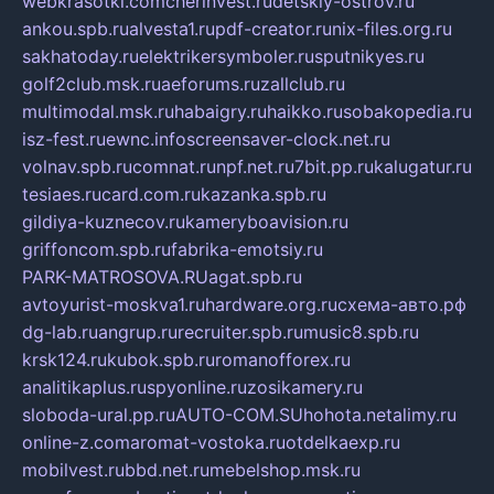
webkrasotki.com
cherinvest.ru
detskiy-ostrov.ru
ankou.spb.ru
alvesta1.ru
pdf-creator.ru
nix-files.org.ru
sakhatoday.ru
elektrikersymboler.ru
sputnikyes.ru
golf2club.msk.ru
aeforums.ru
zallclub.ru
multimodal.msk.ru
habaigry.ru
haikko.ru
sobakopedia.ru
isz-fest.ru
ewnc.info
screensaver-clock.net.ru
volnav.spb.ru
comnat.ru
npf.net.ru
7bit.pp.ru
kalugatur.ru
tesiaes.ru
card.com.ru
kazanka.spb.ru
gildiya-kuznecov.ru
kameryboavision.ru
griffoncom.spb.ru
fabrika-emotsiy.ru
PARK-MATROSOVA.RU
agat.spb.ru
avtoyurist-moskva1.ru
hardware.org.ru
схема-авто.рф
dg-lab.ru
angrup.ru
recruiter.spb.ru
music8.spb.ru
krsk124.ru
kubok.spb.ru
romanofforex.ru
analitikaplus.ru
spyonline.ru
zosikamery.ru
sloboda-ural.pp.ru
AUTO-COM.SU
hohota.net
alimy.ru
online-z.com
aromat-vostoka.ru
otdelkaexp.ru
mobilvest.ru
bbd.net.ru
mebelshop.msk.ru