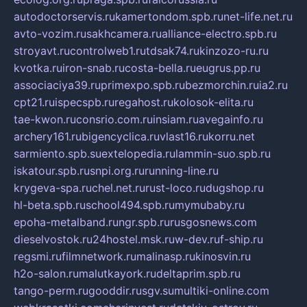
autodoctorservis.ru
kamertondom.spb.ru
net-life.net.ru
avto-vozim.ru
sakhcamera.ru
alliance-electro.spb.ru
stroyavt.ru
controlweb1.ru
tdsak74.ru
kinzozo-ru.ru
kvotka.ru
iron-snab.ru
costa-bella.ru
eugrus.pp.ru
associaciya39.ru
primexpo.spb.ru
bezmorchin.ru
ia2.ru
cpt21.ru
ispecspb.ru
regahost.ru
kolosok-elita.ru
tae-kwon.ru
consrio.com.ru
insiam.ru
avegainfo.ru
archery161.ru
bigencyclica.ru
vlast16.ru
korru.net
sarmiento.spb.su
extelopedia.ru
lammin-suo.spb.ru
iskatour.spb.ru
snpi.org.ru
running-line.ru
krygeva-spa.ru
chel.net.ru
rust-loco.ru
dugshop.ru
hl-beta.spb.ru
school494.spb.ru
mymubaby.ru
epoha-metalband.ru
ngr.spb.ru
rusgosnews.com
dieselvostok.ru
24hostel.msk.ru
w-dev.ru
f-ship.ru
regsmi.ru
filmnetwork.ru
malinasp.ru
kinosvin.ru
h2o-salon.ru
malutkayork.ru
deltaprim.spb.ru
tango-perm.ru
gooddir.ru
sgv.su
multiki-online.com