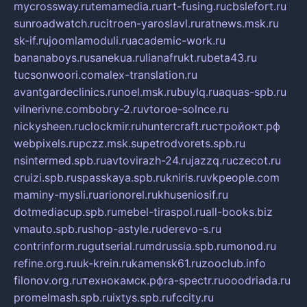
mycrossway.ru
temamedia.ru
art-fusing.ru
cbslefort.ru
sunroadwatch.ru
citroen-yaroslavl.ru
ratnews.msk.ru
sk-if.ru
joomlamoduli.ru
academic-work.ru
bananaboys.ru
sanekua.ru
lianafrukt.ru
beta43.ru
tucsonwoori.com
alex-translation.ru
avantgardeclinics.ru
noel.msk.ru
buylq.ru
aquas-spb.ru
vilnerivne.com
bobry-2.ru
vtoroe-solnce.ru
nickysheen.ru
clockmir.ru
huntercraft.ru
стройокт.рф
webpixels.ru
pczz.msk.su
petrodvorets.spb.ru
nsintermed.spb.ru
avtovirazh-24.ru
jazzq.ru
czecot.ru
cruizi.spb.ru
spasskaya.spb.ru
kniris.ru
vkpeople.com
maminy-mysli.ru
arionorel.ru
khuseniosif.ru
dotmediacup.spb.ru
mebel-tiraspol.ru
all-books.biz
vmauto.spb.ru
shop-astyle.ru
derevo-s.ru
contrinform.ru
gutserial.ru
mdrussia.spb.ru
monod.ru
refine.org.ru
uk-krein.ru
kamensk61.ru
zooclub.info
filonov.org.ru
технокамск.рф
ra-spectr.ru
ooodriada.ru
promelmash.spb.ru
ixtys.spb.ru
fccity.ru