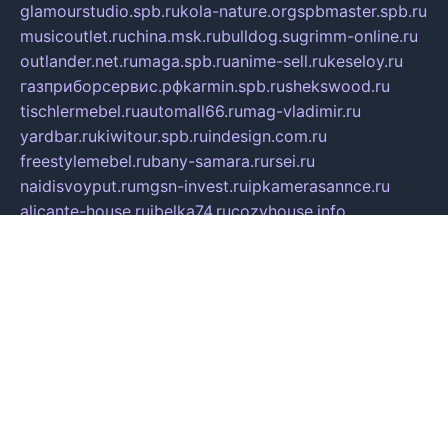
glamourstudio.spb.ru
kola-nature.org
spbmaster.spb.ru
musicoutlet.ru
china.msk.ru
bulldog.su
grimm-online.ru
outlander.net.ru
maga.spb.ru
anime-sell.ru
keseloy.ru
газприборсервис.рф
karmin.spb.ru
shekswood.ru
tischlermebel.ru
automall66.ru
mag-vladimir.ru
yardbar.ru
kiwitour.spb.ru
indesign.com.ru
freestylemebel.ru
bany-samara.ru
rsei.ru
naidisvoyput.ru
mgsn-invest.ru
ipkamerasannce.ru
alicante-house.ru
ibelka74.ru
cozyhouse.info
vlkargalev-studio.ru
700mb.ru
figura-ufa.ru
alina-live.ru
belarusiannews.ru
womenknow.ru
dos-vniimk.ru
sega.net.ru
dv.net.ru
phenomenonsofhistory.com
telesputnik.net.ru
wall.pp.ru
pylesosroidmi.ru
gtc-clan.ru
cligs.ru
bibikazap.ru
popova.org.ru
netwhistler.spb.ru
bellvil.ru
bonzon.ru
iss-vladik.ru
defiparis.net.ru
las-gryzas.ru
amku.ru
electednews.spb.ru
feather.org.ru
spar72.ru
tankiigri.ru
dominus.com.ru
ibtree.ru
sanykool.pp.ru
unixlib.org.ru