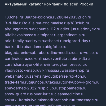
Актуальный каталог компаний по всей России
133chel.ru
13autor-kolonka.ru
2864420.ru
2rich.ru
3-d-file.ru
3d-file.ru
a-cdc.ru
aalse.ru
a380club.ru
airgungames.ru
accounts-112.ru
adler-jun.ru
adonyev.ru
alfeihavsalnassr.ru
altaipant.ru
argentinamia.ru
aria-family.ru
arkrym.ru
ashanet.ru
belgorod-day.ru
bankaribi.ru
bandamn.ru
bigfatcc.ru
blagodarenie-spb.ru
borodino-media.ru
card-voice.ru
cardvoice.ru
zed-online.ru
zvonitut.ru
zebra-tlt.ru
zarafshan.ru
york-life.ru
vintovoykompressor.ru
vladivostok-map.ru
vlknrussia.ru
wasabi-shop.ru
webamator.ru
zaryna.ru
youtubefree.ru
x-ton.ru
trade-farm.ru
tajuncos.ru
taksu.ru
tor-lyubov-i-grom.ru
spayderhed-2022.ru
splclub.ru
stoppamedia.ru
snow-guard.ru
slovar-ivrit.ru
cleanmedicine.ru
shkurki-karakulya.ru
kanotiforet.spb.ru
tutmassage.ru
ecolog.org.ru
praga.spb.ru
falcorussia.ru