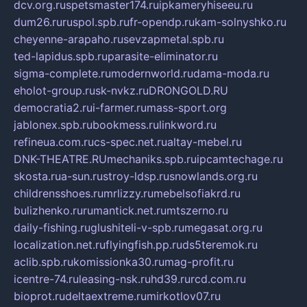
dcv.org.ru
spetsmaster174.ru
ipkameryhiseeu.ru
dum26.ru
ruspol.spb.ru
fr-opendp.ru
kam-solnyshko.ru
cheyenne-arapaho.ru
sevzapmetal.spb.ru
ted-lapidus.spb.ru
parasite-eliminator.ru
sigma-complete.ru
modernworld.ru
dama-moda.ru
eholot-group.ru
sk-nvkz.ru
DRONGOLD.RU
democratia2.ru
i-farmer.ru
mass-sport.org
jablonex.spb.ru
bookmess.ru
linkword.ru
refineua.com.ru
cs-spec.net.ru
altay-mebel.ru
DNK-THEATRE.RU
mechaniks.spb.ru
ipcamtechage.ru
skosta.ru
a-sun.ru
stroy-ldsp.ru
snowlands.org.ru
childrensshoes.ru
mrlizzy.ru
mebelsofiakrd.ru
bulizhenko.ru
rumantick.net.ru
mtszerno.ru
daily-fishing.ru
glushiteli-v-spb.ru
megasat.org.ru
localization.net.ru
flyingfish.pp.ru
ds5teremok.ru
aclib.spb.ru
komissionka30.ru
mag-profit.ru
icentre-74.ru
leasing-nsk.ru
hd39.ru
rcd.com.ru
bioprot.ru
deltaextreme.ru
mirkotlov07.ru