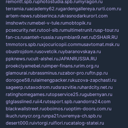
remontt.spb.ru
photostudia.spb.ru
myragon.ru
terramia.ru
academy62.ru
gardengallereya.ru
rti.com.ru
artem-news.ru
biserinca.ru
krasnodarkurort.com
imshowtv.ru
mebel-v-tule.ru
mobtopik.ru
pcsecurity.net.ru
tool-sib.ru
multimetrunit.ru
sp-tour.ru
fan-cs.ru
santeh-russia.ru
symbian9.net.ru
DSHAIR.RU
tmmotors.spb.ru
xjocuricopii.com
musavtomat.msk.ru
obustrojdom.ru
sovetcik.ru
ybaranovskaya.ru
ppknews.ru
cult-alshei.ru
JAPANRUSSIA.RU
proekciyamebel.ru
imper-finans.ru
rim.org.ru
glamourai.ru
brassminus.ru
zabor-pro.ru
ftn.pp.ru
dorogoe58.ru
laimengpacker.ru
kuzova-zapchasti.ru
sageerp.ru
taxodrom.ru
dsrazvitie.ru
hardcity.net.ru
ratinghomegames.ru
topservice25.ru
gubernyan.ru
gtglasslined.ru
ii4.ru
tssport.spb.ru
andorra24.com
blackwallstreet.ru
oboimos.ru
optim-doors.com.ru
ikuch.ru
nycr.org.ru
npa21.ru
vremya-ch.spb.ru
desert000.ru
ivtorgi.ru
ifiori.ru
catalog-statei.ru