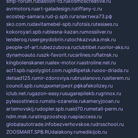
smp-forum.ru
bastion-td.ru
kosmoscreative.ru
avrmotors.ru
art-galadesign.ru
tiffany-c.ru
ecostep-samara.ru
d-p.spb.ru
галактика73.рф
sko.com.ru
davitamebel-spb.ru
fotsis.ru
tesiaes.ru
kokoroyari.spb.ru
blesna-kazan.ru
mossilver.ru
lenderoq.ru
sergeydobrin.ru
tochkazvuka.msk.ru
people-of-art.ru
bezzubova.ru
clubtibet.ru
orior-aks.ru
dynamoauto.ru
szk-favorit.ru
carlines.ru
flatnsk.ru
kingbolenskaner.ru
alex-motor.ru
astroline.net.ru
act1.spb.ru
polyglot.com.ru
gidlipetsk.ru
ooo-driada.ru
detsad125.ru
mir-zdoroviya.ru
bruslanovo.ru
siterem.ru
council.spb.ru
лодкипатриот.рф
kafekolizey.ru
iclub.net.ru
gazon-easy.ru
sugarepilekb.ru
grinox.ru
pylesostineco.ru
msts-ozarenie.ru
kameryjooan.ru
artemovskij.ru
dopler.spb.ru
aid70.ru
metall-perm.ru
ndm.msk.ru
ratingzooshop.ru
apiaccess.ru
globalautotrade.info
bezverhovskoe.ru
drsschool.ru
ZOOSMART.SPB.RU
dalakony.ru
medikijob.ru