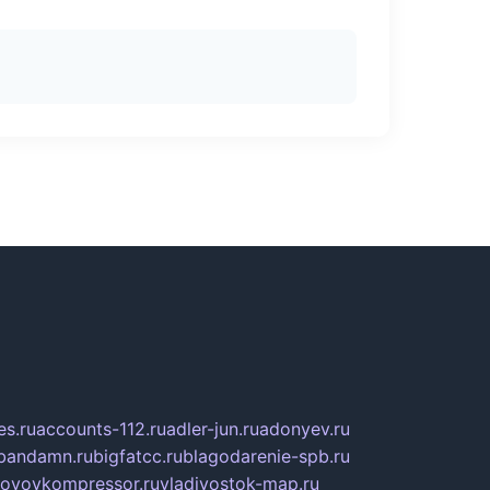
s.ru
accounts-112.ru
adler-jun.ru
adonyev.ru
bandamn.ru
bigfatcc.ru
blagodarenie-spb.ru
tovoykompressor.ru
vladivostok-map.ru