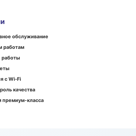
ми
вное обслуживание
м работам
е работы
меты
 с Wi‑Fi
роль качества
м премиум-класса