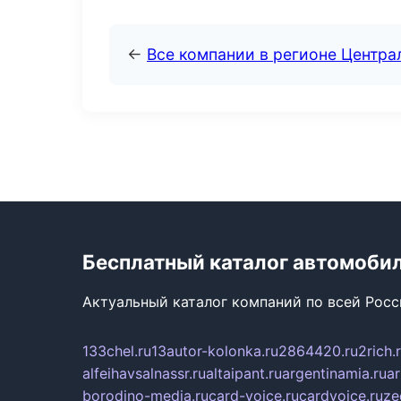
←
Все компании в регионе Центр
Бесплатный каталог автомоби
Актуальный каталог компаний по всей Рос
133chel.ru
13autor-kolonka.ru
2864420.ru
2rich.
alfeihavsalnassr.ru
altaipant.ru
argentinamia.ru
ar
borodino-media.ru
card-voice.ru
cardvoice.ru
ze