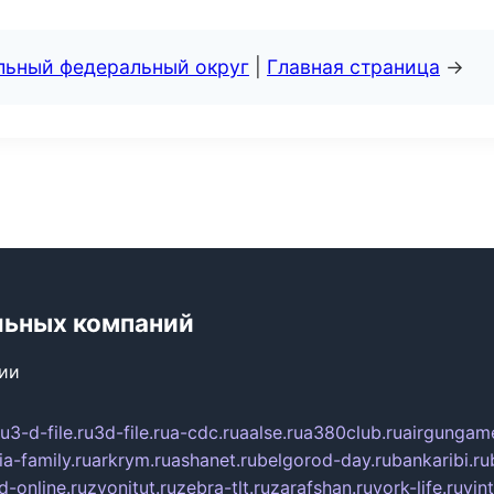
альный федеральный округ
|
Главная страница
→
льных компаний
сии
ru
3-d-file.ru
3d-file.ru
a-cdc.ru
aalse.ru
a380club.ru
airgungame
ia-family.ru
arkrym.ru
ashanet.ru
belgorod-day.ru
bankaribi.ru
d-online.ru
zvonitut.ru
zebra-tlt.ru
zarafshan.ru
york-life.ru
vin