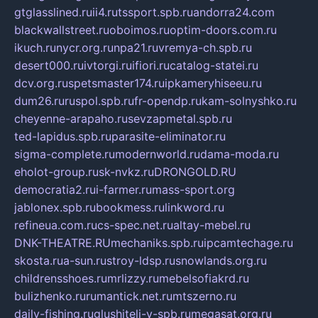
gtglasslined.ru
ii4.ru
tssport.spb.ru
andorra24.com
blackwallstreet.ru
oboimos.ru
optim-doors.com.ru
ikuch.ru
nycr.org.ru
npa21.ru
vremya-ch.spb.ru
desert000.ru
ivtorgi.ru
ifiori.ru
catalog-statei.ru
dcv.org.ru
spetsmaster174.ru
ipkameryhiseeu.ru
dum26.ru
ruspol.spb.ru
fr-opendp.ru
kam-solnyshko.ru
cheyenne-arapaho.ru
sevzapmetal.spb.ru
ted-lapidus.spb.ru
parasite-eliminator.ru
sigma-complete.ru
modernworld.ru
dama-moda.ru
eholot-group.ru
sk-nvkz.ru
DRONGOLD.RU
democratia2.ru
i-farmer.ru
mass-sport.org
jablonex.spb.ru
bookmess.ru
linkword.ru
refineua.com.ru
cs-spec.net.ru
altay-mebel.ru
DNK-THEATRE.RU
mechaniks.spb.ru
ipcamtechage.ru
skosta.ru
a-sun.ru
stroy-ldsp.ru
snowlands.org.ru
childrensshoes.ru
mrlizzy.ru
mebelsofiakrd.ru
bulizhenko.ru
rumantick.net.ru
mtszerno.ru
daily-fishing.ru
glushiteli-v-spb.ru
megasat.org.ru