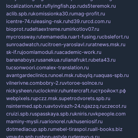
localization.net.ru
flyingfish.pp.ru
ds5teremok.ru
aclib.spb.ru
komissionka30.ru
mag-profit.ru
icentre-74.ru
leasing-nsk.ru
hd39.ru
rcd.com.ru
bioprot.ru
deltaextreme.ru
mirkotlov07.ru
mycrossway.ru
temamedia.ru
art-fusing.ru
cbslefort.ru
sunroadwatch.ru
citroen-yaroslavl.ru
ratnews.msk.ru
sk-if.ru
joomlamoduli.ru
academic-work.ru
bananaboys.ru
sanekua.ru
lianafrukt.ru
beta43.ru
tucsonwoori.com
alex-translation.ru
avantgardeclinics.ru
noel.msk.ru
buylq.ru
aquas-spb.ru
vilnerivne.com
bobry-2.ru
vtoroe-solnce.ru
nickysheen.ru
clockmir.ru
huntercraft.ru
стройокт.рф
webpixels.ru
pczz.msk.su
petrodvorets.spb.ru
nsintermed.spb.ru
avtovirazh-24.ru
jazzq.ru
czecot.ru
cruizi.spb.ru
spasskaya.spb.ru
kniris.ru
vkpeople.com
maminy-mysli.ru
arionorel.ru
khuseniosif.ru
dotmediacup.spb.ru
mebel-tiraspol.ru
all-books.biz
vmauto.spb.ru
shop-astyle.ru
derevo-s.ru