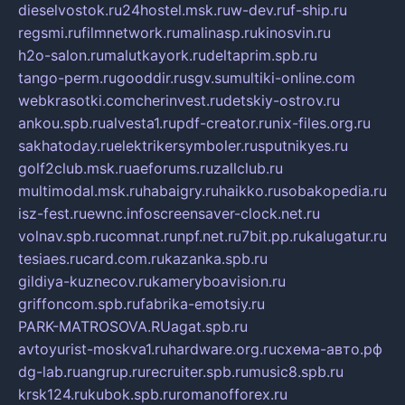
dieselvostok.ru
24hostel.msk.ru
w-dev.ru
f-ship.ru
regsmi.ru
filmnetwork.ru
malinasp.ru
kinosvin.ru
h2o-salon.ru
malutkayork.ru
deltaprim.spb.ru
tango-perm.ru
gooddir.ru
sgv.su
multiki-online.com
webkrasotki.com
cherinvest.ru
detskiy-ostrov.ru
ankou.spb.ru
alvesta1.ru
pdf-creator.ru
nix-files.org.ru
sakhatoday.ru
elektrikersymboler.ru
sputnikyes.ru
golf2club.msk.ru
aeforums.ru
zallclub.ru
multimodal.msk.ru
habaigry.ru
haikko.ru
sobakopedia.ru
isz-fest.ru
ewnc.info
screensaver-clock.net.ru
volnav.spb.ru
comnat.ru
npf.net.ru
7bit.pp.ru
kalugatur.ru
tesiaes.ru
card.com.ru
kazanka.spb.ru
gildiya-kuznecov.ru
kameryboavision.ru
griffoncom.spb.ru
fabrika-emotsiy.ru
PARK-MATROSOVA.RU
agat.spb.ru
avtoyurist-moskva1.ru
hardware.org.ru
схема-авто.рф
dg-lab.ru
angrup.ru
recruiter.spb.ru
music8.spb.ru
krsk124.ru
kubok.spb.ru
romanofforex.ru