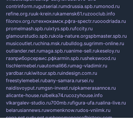
contrinform.ru
gutserial.ru
mdrussia.spb.ru
monod.ru
refine.org.ru
uk-krein.ru
kamensk61.ru
zooclub.info
filonov.org.ru
технокамск.рф
ra-spectr.ru
ooodriada.ru
promelmash.spb.ru
ixtys.spb.ru
fccity.ru
glamourstudio.spb.ru
kola-nature.org
spbmaster.spb.ru
musicoutlet.ru
china.msk.ru
bulldog.su
grimm-online.ru
outlander.net.ru
maga.spb.ru
anime-sell.ru
keseloy.ru
газприборсервис.рф
karmin.spb.ru
shekswood.ru
tischlermebel.ru
automall66.ru
mag-vladimir.ru
yardbar.ru
kiwitour.spb.ru
indesign.com.ru
freestylemebel.ru
bany-samara.ru
rsei.ru
naidisvoyput.ru
mgsn-invest.ru
ipkamerasannce.ru
alicante-house.ru
ibelka74.ru
cozyhouse.info
vlkargalev-studio.ru
700mb.ru
figura-ufa.ru
alina-live.ru
belarusiannews.ru
womenknow.ru
dos-vniimk.ru
sega.net.ru
dv.net.ru
phenomenonsofhistory.com
telesputnik.net.ru
wall.pp.ru
pylesosroidmi.ru
gtc-clan.ru
cligs.ru
bibikazap.ru
popova.org.ru