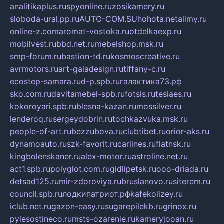
analitikaplus.ru
spyonline.ru
zosikamery.ru
sloboda-ural.pp.ru
AUTO-COM.SU
hohota.net
alimy.ru
online-z.com
aromat-vostoka.ru
otdelkaexp.ru
mobilvest.ru
bbd.net.ru
mebelshop.msk.ru
smp-forum.ru
bastion-td.ru
kosmoscreative.ru
avrmotors.ru
art-galadesign.ru
tiffany-c.ru
ecostep-samara.ru
d-p.spb.ru
галактика73.рф
sko.com.ru
davitamebel-spb.ru
fotsis.ru
tesiaes.ru
kokoroyari.spb.ru
blesna-kazan.ru
mossilver.ru
lenderoq.ru
sergeydobrin.ru
tochkazvuka.msk.ru
people-of-art.ru
bezzubova.ru
clubtibet.ru
orior-aks.ru
dynamoauto.ru
szk-favorit.ru
carlines.ru
flatnsk.ru
kingbolenskaner.ru
alex-motor.ru
astroline.net.ru
act1.spb.ru
polyglot.com.ru
gidlipetsk.ru
ooo-driada.ru
detsad125.ru
mir-zdoroviya.ru
bruslanovo.ru
siterem.ru
council.spb.ru
лодкипатриот.рф
kafekolizey.ru
iclub.net.ru
gazon-easy.ru
sugarepilekb.ru
grinox.ru
pylesostineco.ru
msts-ozarenie.ru
kameryjooan.ru