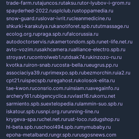
trade-farm.ru
tajuncos.ru
taksu.ru
tor-lyubov-i-grom.ru
spayderhed-2022.ru
splclub.ru
stoppamedia.ru
snow-guard.ru
slovar-ivrit.ru
cleanmedicine.ru
shkurki-karakulya.ru
kanotiforet.spb.ru
tutmassage.ru
ecolog.org.ru
praga.spb.ru
falcorussia.ru
autodoctorservis.ru
kamertondom.spb.ru
net-life.net.ru
avto-vozim.ru
sakhcamera.ru
alliance-electro.spb.ru
stroyavt.ru
controlweb1.ru
tdsak74.ru
kinzozo-ru.ru
kvotka.ru
iron-snab.ru
costa-bella.ru
eugrus.pp.ru
associaciya39.ru
primexpo.spb.ru
bezmorchin.ru
ia2.ru
cpt21.ru
ispecspb.ru
regahost.ru
kolosok-elita.ru
tae-kwon.ru
consrio.com.ru
insiam.ru
avegainfo.ru
archery161.ru
bigencyclica.ru
vlast16.ru
korru.net
sarmiento.spb.su
extelopedia.ru
lammin-suo.spb.ru
iskatour.spb.ru
snpi.org.ru
running-line.ru
krygeva-spa.ru
chel.net.ru
rust-loco.ru
dugshop.ru
hl-beta.spb.ru
school494.spb.ru
mymubaby.ru
epoha-metalband.ru
ngr.spb.ru
rusgosnews.com