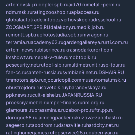
artemovskij.ru
dopler.spb.ru
aid70.ru
metall-perm.ru
ndm.msk.ru
ratingzooshop.ru
apiaccess.ru
globalautotrade.info
bezverhovskoe.ru
drsschool.ru
ZOOSMART.SPB.RU
dalakony.ru
medikijob.ru
remontt.spb.ru
photostudia.spb.ru
myragon.ru
terramia.ru
academy62.ru
gardengallereya.ru
rti.com.ru
artem-news.ru
biserinca.ru
krasnodarkurort.com
imshowtv.ru
mebel-v-tule.ru
mobtopik.ru
pcsecurity.net.ru
tool-sib.ru
multimetrunit.ru
sp-tour.ru
fan-cs.ru
santeh-russia.ru
symbian9.net.ru
DSHAIR.RU
tmmotors.spb.ru
xjocuricopii.com
musavtomat.msk.ru
obustrojdom.ru
sovetcik.ru
ybaranovskaya.ru
ppknews.ru
cult-alshei.ru
JAPANRUSSIA.RU
proekciyamebel.ru
imper-finans.ru
rim.org.ru
glamourai.ru
brassminus.ru
zabor-pro.ru
ftn.pp.ru
dorogoe58.ru
laimengpacker.ru
kuzova-zapchasti.ru
sageerp.ru
taxodrom.ru
dsrazvitie.ru
hardcity.net.ru
ratinghomegames.ru
topservice25.ru
gubernyan.ru