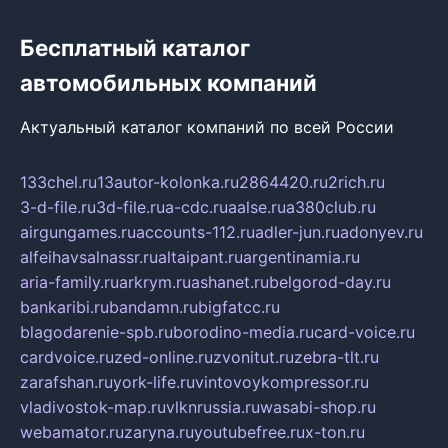
Бесплатный каталог
автомобильных компаний
Актуальный каталог компаний по всей России
133chel.ru
13autor-kolonka.ru
2864420.ru
2rich.ru
3-d-file.ru
3d-file.ru
a-cdc.ru
aalse.ru
a380club.ru
airgungames.ru
accounts-112.ru
adler-jun.ru
adonyev.ru
alfeihavsalnassr.ru
altaipant.ru
argentinamia.ru
aria-family.ru
arkrym.ru
ashanet.ru
belgorod-day.ru
bankaribi.ru
bandamn.ru
bigfatcc.ru
blagodarenie-spb.ru
borodino-media.ru
card-voice.ru
cardvoice.ru
zed-online.ru
zvonitut.ru
zebra-tlt.ru
zarafshan.ru
york-life.ru
vintovoykompressor.ru
vladivostok-map.ru
vlknrussia.ru
wasabi-shop.ru
webamator.ru
zaryna.ru
youtubefree.ru
x-ton.ru