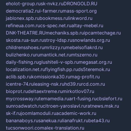
eholot-group.ru
sk-nvkz.ru
DRONGOLD.RU
democratia2.ru
i-farmer.ru
mass-sport.org
jablonex.spb.ru
bookmess.ru
linkword.ru
refineua.com.ru
cs-spec.net.ru
altay-mebel.ru
DNK-THEATRE.RU
mechaniks.spb.ru
ipcamtechage.ru
skosta.ru
a-sun.ru
stroy-ldsp.ru
snowlands.org.ru
childrensshoes.ru
mrlizzy.ru
mebelsofiakrd.ru
bulizhenko.ru
rumantick.net.ru
mtszerno.ru
daily-fishing.ru
glushiteli-v-spb.ru
megasat.org.ru
localization.net.ru
flyingfish.pp.ru
ds5teremok.ru
aclib.spb.ru
komissionka30.ru
mag-profit.ru
icentre-74.ru
leasing-nsk.ru
hd39.ru
rcd.com.ru
bioprot.ru
deltaextreme.ru
mirkotlov07.ru
mycrossway.ru
temamedia.ru
art-fusing.ru
cbslefort.ru
sunroadwatch.ru
citroen-yaroslavl.ru
ratnews.msk.ru
sk-if.ru
joomlamoduli.ru
academic-work.ru
bananaboys.ru
sanekua.ru
lianafrukt.ru
beta43.ru
tucsonwoori.com
alex-translation.ru