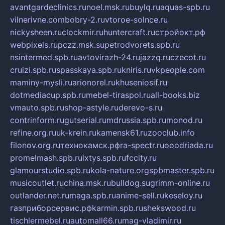
avantgardeclinics.ru
noel.msk.ru
buylq.ru
aquas-spb.ru
vilnerivne.com
bobry-2.ru
vtoroe-solnce.ru
nickysheen.ru
clockmir.ru
huntercraft.ru
стройокт.рф
webpixels.ru
pczz.msk.su
petrodvorets.spb.ru
nsintermed.spb.ru
avtovirazh-24.ru
jazzq.ru
czecot.ru
cruizi.spb.ru
spasskaya.spb.ru
kniris.ru
vkpeople.com
maminy-mysli.ru
arionorel.ru
khuseniosif.ru
dotmediacup.spb.ru
mebel-tiraspol.ru
all-books.biz
vmauto.spb.ru
shop-astyle.ru
derevo-s.ru
contrinform.ru
gutserial.ru
mdrussia.spb.ru
monod.ru
refine.org.ru
uk-krein.ru
kamensk61.ru
zooclub.info
filonov.org.ru
технокамск.рф
ra-spectr.ru
ooodriada.ru
promelmash.spb.ru
ixtys.spb.ru
fccity.ru
glamourstudio.spb.ru
kola-nature.org
spbmaster.spb.ru
musicoutlet.ru
china.msk.ru
bulldog.su
grimm-online.ru
outlander.net.ru
maga.spb.ru
anime-sell.ru
keseloy.ru
газприборсервис.рф
karmin.spb.ru
shekswood.ru
tischlermebel.ru
automall66.ru
mag-vladimir.ru