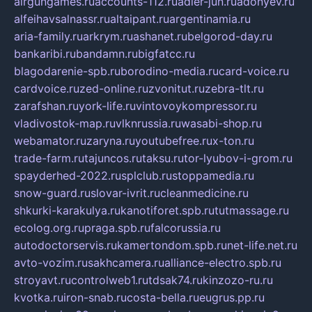
airgungames.ru
accounts-112.ru
adler-jun.ru
adonyev.ru
alfeihavsalnassr.ru
altaipant.ru
argentinamia.ru
aria-family.ru
arkrym.ru
ashanet.ru
belgorod-day.ru
bankaribi.ru
bandamn.ru
bigfatcc.ru
blagodarenie-spb.ru
borodino-media.ru
card-voice.ru
cardvoice.ru
zed-online.ru
zvonitut.ru
zebra-tlt.ru
zarafshan.ru
york-life.ru
vintovoykompressor.ru
vladivostok-map.ru
vlknrussia.ru
wasabi-shop.ru
webamator.ru
zaryna.ru
youtubefree.ru
x-ton.ru
trade-farm.ru
tajuncos.ru
taksu.ru
tor-lyubov-i-grom.ru
spayderhed-2022.ru
splclub.ru
stoppamedia.ru
snow-guard.ru
slovar-ivrit.ru
cleanmedicine.ru
shkurki-karakulya.ru
kanotiforet.spb.ru
tutmassage.ru
ecolog.org.ru
praga.spb.ru
falcorussia.ru
autodoctorservis.ru
kamertondom.spb.ru
net-life.net.ru
avto-vozim.ru
sakhcamera.ru
alliance-electro.spb.ru
stroyavt.ru
controlweb1.ru
tdsak74.ru
kinzozo-ru.ru
kvotka.ru
iron-snab.ru
costa-bella.ru
eugrus.pp.ru