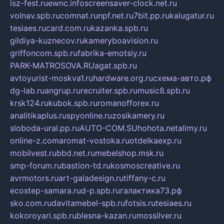
isz-fest.ru
ewnc.info
screensaver-clock.net.ru
volnav.spb.ru
comnat.ru
npf.net.ru
7bit.pp.ru
kalugatur.ru
tesiaes.ru
card.com.ru
kazanka.spb.ru
gildiya-kuznecov.ru
kameryboavision.ru
griffoncom.spb.ru
fabrika-emotsiy.ru
PARK-MATROSOVA.RU
agat.spb.ru
avtoyurist-moskva1.ru
hardware.org.ru
схема-авто.рф
dg-lab.ru
angrup.ru
recruiter.spb.ru
music8.spb.ru
krsk124.ru
kubok.spb.ru
romanofforex.ru
analitikaplus.ru
spyonline.ru
zosikamery.ru
sloboda-ural.pp.ru
AUTO-COM.SU
hohota.net
alimy.ru
online-z.com
aromat-vostoka.ru
otdelkaexp.ru
mobilvest.ru
bbd.net.ru
mebelshop.msk.ru
smp-forum.ru
bastion-td.ru
kosmoscreative.ru
avrmotors.ru
art-galadesign.ru
tiffany-c.ru
ecostep-samara.ru
d-p.spb.ru
галактика73.рф
sko.com.ru
davitamebel-spb.ru
fotsis.ru
tesiaes.ru
kokoroyari.spb.ru
blesna-kazan.ru
mossilver.ru