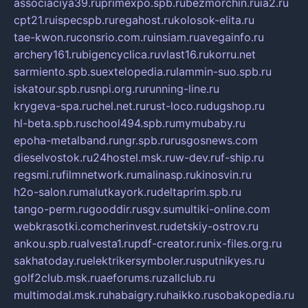
associaciya39.ru
primexpo.spb.ru
bezmorchin.ru
ia2.ru
cpt21.ru
ispecspb.ru
regahost.ru
kolosok-elita.ru
tae-kwon.ru
consrio.com.ru
insiam.ru
avegainfo.ru
archery161.ru
bigencyclica.ru
vlast16.ru
korru.net
sarmiento.spb.su
extelopedia.ru
lammin-suo.spb.ru
iskatour.spb.ru
snpi.org.ru
running-line.ru
krygeva-spa.ru
chel.net.ru
rust-loco.ru
dugshop.ru
hl-beta.spb.ru
school494.spb.ru
mymubaby.ru
epoha-metalband.ru
ngr.spb.ru
rusgosnews.com
dieselvostok.ru
24hostel.msk.ru
w-dev.ru
f-ship.ru
regsmi.ru
filmnetwork.ru
malinasp.ru
kinosvin.ru
h2o-salon.ru
malutkayork.ru
deltaprim.spb.ru
tango-perm.ru
gooddir.ru
sgv.su
multiki-online.com
webkrasotki.com
cherinvest.ru
detskiy-ostrov.ru
ankou.spb.ru
alvesta1.ru
pdf-creator.ru
nix-files.org.ru
sakhatoday.ru
elektrikersymboler.ru
sputnikyes.ru
golf2club.msk.ru
aeforums.ru
zallclub.ru
multimodal.msk.ru
habaigry.ru
haikko.ru
sobakopedia.ru