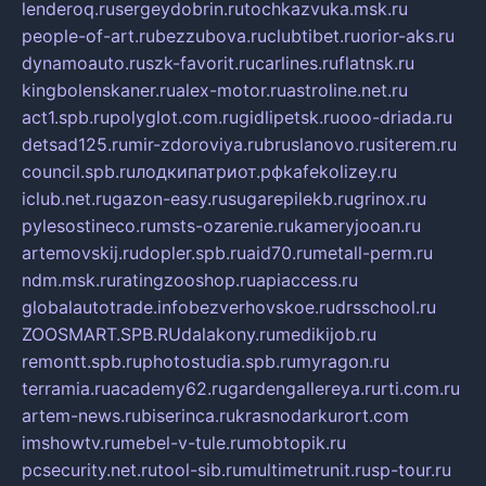
lenderoq.ru
sergeydobrin.ru
tochkazvuka.msk.ru
people-of-art.ru
bezzubova.ru
clubtibet.ru
orior-aks.ru
dynamoauto.ru
szk-favorit.ru
carlines.ru
flatnsk.ru
kingbolenskaner.ru
alex-motor.ru
astroline.net.ru
act1.spb.ru
polyglot.com.ru
gidlipetsk.ru
ooo-driada.ru
detsad125.ru
mir-zdoroviya.ru
bruslanovo.ru
siterem.ru
council.spb.ru
лодкипатриот.рф
kafekolizey.ru
iclub.net.ru
gazon-easy.ru
sugarepilekb.ru
grinox.ru
pylesostineco.ru
msts-ozarenie.ru
kameryjooan.ru
artemovskij.ru
dopler.spb.ru
aid70.ru
metall-perm.ru
ndm.msk.ru
ratingzooshop.ru
apiaccess.ru
globalautotrade.info
bezverhovskoe.ru
drsschool.ru
ZOOSMART.SPB.RU
dalakony.ru
medikijob.ru
remontt.spb.ru
photostudia.spb.ru
myragon.ru
terramia.ru
academy62.ru
gardengallereya.ru
rti.com.ru
artem-news.ru
biserinca.ru
krasnodarkurort.com
imshowtv.ru
mebel-v-tule.ru
mobtopik.ru
pcsecurity.net.ru
tool-sib.ru
multimetrunit.ru
sp-tour.ru