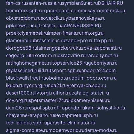
fan-cs.ru
santeh-russia.ru
symbian9.net.ru
DSHAIR.RU
tmmotors.spb.ru
xjocuricopii.com
musavtomat.msk.ru
obustrojdom.ru
sovetcik.ru
ybaranovskaya.ru
ppknews.ru
cult-alshei.ru
JAPANRUSSIA.RU
proekciyamebel.ru
imper-finans.ru
rim.org.ru
glamourai.ru
brassminus.ru
zabor-pro.ru
ftn.pp.ru
dorogoe58.ru
laimengpacker.ru
kuzova-zapchasti.ru
sageerp.ru
taxodrom.ru
dsrazvitie.ru
hardcity.net.ru
ratinghomegames.ru
topservice25.ru
gubernyan.ru
gtglasslined.ru
ii4.ru
tssport.spb.ru
andorra24.com
blackwallstreet.ru
oboimos.ru
optim-doors.com.ru
ikuch.ru
nycr.org.ru
npa21.ru
vremya-ch.spb.ru
desert000.ru
ivtorgi.ru
ifiori.ru
catalog-statei.ru
dcv.org.ru
spetsmaster174.ru
ipkameryhiseeu.ru
dum26.ru
ruspol.spb.ru
fr-opendp.ru
kam-solnyshko.ru
cheyenne-arapaho.ru
sevzapmetal.spb.ru
ted-lapidus.spb.ru
parasite-eliminator.ru
sigma-complete.ru
modernworld.ru
dama-moda.ru