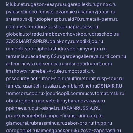
iclub.net.ru
gazon-easy.ru
sugarepilekb.ru
grinox.ru
pylesostineco.ru
msts-ozarenie.ru
kameryjooan.ru
artemovskij.ru
dopler.spb.ru
aid70.ru
metall-perm.ru
ndm.msk.ru
ratingzooshop.ru
apiaccess.ru
globalautotrade.info
bezverhovskoe.ru
drsschool.ru
ZOOSMART.SPB.RU
dalakony.ru
medikijob.ru
remontt.spb.ru
photostudia.spb.ru
myragon.ru
terramia.ru
academy62.ru
gardengallereya.ru
rti.com.ru
artem-news.ru
biserinca.ru
krasnodarkurort.com
imshowtv.ru
mebel-v-tule.ru
mobtopik.ru
pcsecurity.net.ru
tool-sib.ru
multimetrunit.ru
sp-tour.ru
fan-cs.ru
santeh-russia.ru
symbian9.net.ru
DSHAIR.RU
tmmotors.spb.ru
xjocuricopii.com
musavtomat.msk.ru
obustrojdom.ru
sovetcik.ru
ybaranovskaya.ru
ppknews.ru
cult-alshei.ru
JAPANRUSSIA.RU
proekciyamebel.ru
imper-finans.ru
rim.org.ru
glamourai.ru
brassminus.ru
zabor-pro.ru
ftn.pp.ru
dorogoe58.ru
laimengpacker.ru
kuzova-zapchasti.ru