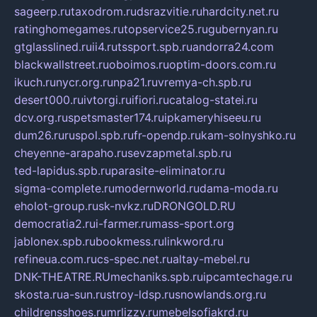
sageerp.ru
taxodrom.ru
dsrazvitie.ru
hardcity.net.ru
ratinghomegames.ru
topservice25.ru
gubernyan.ru
gtglasslined.ru
ii4.ru
tssport.spb.ru
andorra24.com
blackwallstreet.ru
oboimos.ru
optim-doors.com.ru
ikuch.ru
nycr.org.ru
npa21.ru
vremya-ch.spb.ru
desert000.ru
ivtorgi.ru
ifiori.ru
catalog-statei.ru
dcv.org.ru
spetsmaster174.ru
ipkameryhiseeu.ru
dum26.ru
ruspol.spb.ru
fr-opendp.ru
kam-solnyshko.ru
cheyenne-arapaho.ru
sevzapmetal.spb.ru
ted-lapidus.spb.ru
parasite-eliminator.ru
sigma-complete.ru
modernworld.ru
dama-moda.ru
eholot-group.ru
sk-nvkz.ru
DRONGOLD.RU
democratia2.ru
i-farmer.ru
mass-sport.org
jablonex.spb.ru
bookmess.ru
linkword.ru
refineua.com.ru
cs-spec.net.ru
altay-mebel.ru
DNK-THEATRE.RU
mechaniks.spb.ru
ipcamtechage.ru
skosta.ru
a-sun.ru
stroy-ldsp.ru
snowlands.org.ru
childrensshoes.ru
mrlizzy.ru
mebelsofiakrd.ru