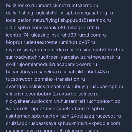
bulizhenko.ru
rumantick.net.ru
mtszerno.ru
daily-fishing.ru
glushiteli-v-spb.ru
megasat.org.ru
localization.net.ru
flyingfish.pp.ru
ds5teremok.ru
aclib.spb.ru
komissionka30.ru
mag-profit.ru
icentre-74.ru
leasing-nsk.ru
hd39.ru
rcd.com.ru
bioprot.ru
deltaextreme.ru
mirkotlov07.ru
mycrossway.ru
temamedia.ru
art-fusing.ru
cbslefort.ru
sunroadwatch.ru
citroen-yaroslavl.ru
ratnews.msk.ru
sk-if.ru
joomlamoduli.ru
academic-work.ru
bananaboys.ru
sanekua.ru
lianafrukt.ru
beta43.ru
tucsonwoori.com
alex-translation.ru
avantgardeclinics.ru
noel.msk.ru
buylq.ru
aquas-spb.ru
vilnerivne.com
bobry-2.ru
vtoroe-solnce.ru
nickysheen.ru
clockmir.ru
huntercraft.ru
стройокт.рф
webpixels.ru
pczz.msk.su
petrodvorets.spb.ru
nsintermed.spb.ru
avtovirazh-24.ru
jazzq.ru
czecot.ru
cruizi.spb.ru
spasskaya.spb.ru
kniris.ru
vkpeople.com
maminy-mysli.ru
arionorel.ru
khuseniosif.ru