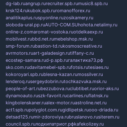
dg-lab.ru
angrup.ru
recruiter.spb.ru
music8.spb.ru
krsk124.ru
kubok.spb.ru
romanofforex.ru
analitikaplus.ru
spyonline.ru
zosikamery.ru
sloboda-ural.pp.ru
AUTO-COM.SU
hohota.net
alimy.ru
online-z.com
aromat-vostoka.ru
otdelkaexp.ru
mobilvest.ru
bbd.net.ru
mebelshop.msk.ru
smp-forum.ru
bastion-td.ru
kosmoscreative.ru
avrmotors.ru
art-galadesign.ru
tiffany-c.ru
ecostep-samara.ru
d-p.spb.ru
галактика73.рф
sko.com.ru
davitamebel-spb.ru
fotsis.ru
tesiaes.ru
kokoroyari.spb.ru
blesna-kazan.ru
mossilver.ru
lenderoq.ru
sergeydobrin.ru
tochkazvuka.msk.ru
people-of-art.ru
bezzubova.ru
clubtibet.ru
orior-aks.ru
dynamoauto.ru
szk-favorit.ru
carlines.ru
flatnsk.ru
kingbolenskaner.ru
alex-motor.ru
astroline.net.ru
act1.spb.ru
polyglot.com.ru
gidlipetsk.ru
ooo-driada.ru
detsad125.ru
mir-zdoroviya.ru
bruslanovo.ru
siterem.ru
council.spb.ru
лодкипатриот.рф
kafekolizey.ru