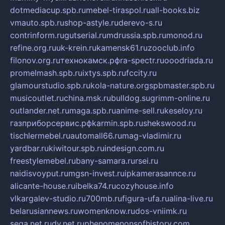
dotmediacup.spb.ru
mebel-tiraspol.ru
all-books.biz
vmauto.spb.ru
shop-astyle.ru
derevo-s.ru
contrinform.ru
gutserial.ru
mdrussia.spb.ru
monod.ru
refine.org.ru
uk-krein.ru
kamensk61.ru
zooclub.info
filonov.org.ru
технокамск.рф
ra-spectr.ru
ooodriada.ru
promelmash.spb.ru
ixtys.spb.ru
fccity.ru
glamourstudio.spb.ru
kola-nature.org
spbmaster.spb.ru
musicoutlet.ru
china.msk.ru
bulldog.su
grimm-online.ru
outlander.net.ru
maga.spb.ru
anime-sell.ru
keseloy.ru
газприборсервис.рф
karmin.spb.ru
shekswood.ru
tischlermebel.ru
automall66.ru
mag-vladimir.ru
yardbar.ru
kiwitour.spb.ru
indesign.com.ru
freestylemebel.ru
bany-samara.ru
rsei.ru
naidisvoyput.ru
mgsn-invest.ru
ipkamerasannce.ru
alicante-house.ru
ibelka74.ru
cozyhouse.info
vlkargalev-studio.ru
700mb.ru
figura-ufa.ru
alina-live.ru
belarusiannews.ru
womenknow.ru
dos-vniimk.ru
sega.net.ru
dv.net.ru
phenomenonsofhistory.com