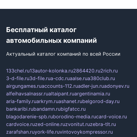
Бесплатный каталог
автомобильных компаний
Актуальный каталог компаний по всей России
133chel.ru
13autor-kolonka.ru
2864420.ru
2rich.ru
3-d-file.ru
3d-file.ru
a-cdc.ru
aalse.ru
a380club.ru
airgungames.ru
accounts-112.ru
adler-jun.ru
adonyev.ru
alfeihavsalnassr.ru
altaipant.ru
argentinamia.ru
aria-family.ru
arkrym.ru
ashanet.ru
belgorod-day.ru
bankaribi.ru
bandamn.ru
bigfatcc.ru
blagodarenie-spb.ru
borodino-media.ru
card-voice.ru
cardvoice.ru
zed-online.ru
zvonitut.ru
zebra-tlt.ru
zarafshan.ru
york-life.ru
vintovoykompressor.ru