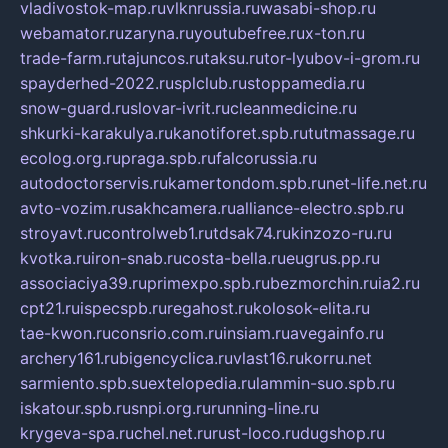
vladivostok-map.ru
vlknrussia.ru
wasabi-shop.ru
webamator.ru
zaryna.ru
youtubefree.ru
x-ton.ru
trade-farm.ru
tajuncos.ru
taksu.ru
tor-lyubov-i-grom.ru
spayderhed-2022.ru
splclub.ru
stoppamedia.ru
snow-guard.ru
slovar-ivrit.ru
cleanmedicine.ru
shkurki-karakulya.ru
kanotiforet.spb.ru
tutmassage.ru
ecolog.org.ru
praga.spb.ru
falcorussia.ru
autodoctorservis.ru
kamertondom.spb.ru
net-life.net.ru
avto-vozim.ru
sakhcamera.ru
alliance-electro.spb.ru
stroyavt.ru
controlweb1.ru
tdsak74.ru
kinzozo-ru.ru
kvotka.ru
iron-snab.ru
costa-bella.ru
eugrus.pp.ru
associaciya39.ru
primexpo.spb.ru
bezmorchin.ru
ia2.ru
cpt21.ru
ispecspb.ru
regahost.ru
kolosok-elita.ru
tae-kwon.ru
consrio.com.ru
insiam.ru
avegainfo.ru
archery161.ru
bigencyclica.ru
vlast16.ru
korru.net
sarmiento.spb.su
extelopedia.ru
lammin-suo.spb.ru
iskatour.spb.ru
snpi.org.ru
running-line.ru
krygeva-spa.ru
chel.net.ru
rust-loco.ru
dugshop.ru