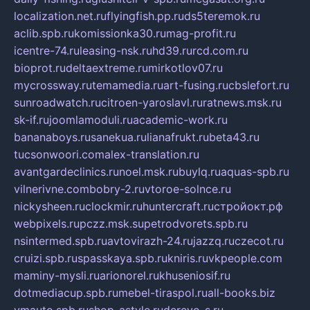
localization.net.ru
flyingfish.pp.ru
ds5teremok.ru
aclib.spb.ru
komissionka30.ru
mag-profit.ru
icentre-74.ru
leasing-nsk.ru
hd39.ru
rcd.com.ru
bioprot.ru
deltaextreme.ru
mirkotlov07.ru
mycrossway.ru
temamedia.ru
art-fusing.ru
cbslefort.ru
sunroadwatch.ru
citroen-yaroslavl.ru
ratnews.msk.ru
sk-if.ru
joomlamoduli.ru
academic-work.ru
bananaboys.ru
sanekua.ru
lianafrukt.ru
beta43.ru
tucsonwoori.com
alex-translation.ru
avantgardeclinics.ru
noel.msk.ru
buylq.ru
aquas-spb.ru
vilnerivne.com
bobry-2.ru
vtoroe-solnce.ru
nickysheen.ru
clockmir.ru
huntercraft.ru
стройокт.рф
webpixels.ru
pczz.msk.su
petrodvorets.spb.ru
nsintermed.spb.ru
avtovirazh-24.ru
jazzq.ru
czecot.ru
cruizi.spb.ru
spasskaya.spb.ru
kniris.ru
vkpeople.com
maminy-mysli.ru
arionorel.ru
khuseniosif.ru
dotmediacup.spb.ru
mebel-tiraspol.ru
all-books.biz
vmauto.spb.ru
shop-astyle.ru
derevo-s.ru