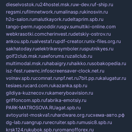
dieselvostok.ru
24hostel.msk.ru
w-dev.ru
f-ship.ru
regsmi.ru
filmnetwork.ru
malinasp.ru
kinosvin.ru
h2o-salon.ru
malutkayork.ru
deltaprim.spb.ru
tango-perm.ru
gooddir.ru
sgv.su
multiki-online.com
webkrasotki.com
cherinvest.ru
detskiy-ostrov.ru
ankou.spb.ru
alvesta1.ru
pdf-creator.ru
nix-files.org.ru
sakhatoday.ru
elektrikersymboler.ru
sputnikyes.ru
golf2club.msk.ru
aeforums.ru
zallclub.ru
multimodal.msk.ru
habaigry.ru
haikko.ru
sobakopedia.ru
isz-fest.ru
ewnc.info
screensaver-clock.net.ru
volnav.spb.ru
comnat.ru
npf.net.ru
7bit.pp.ru
kalugatur.ru
tesiaes.ru
card.com.ru
kazanka.spb.ru
gildiya-kuznecov.ru
kameryboavision.ru
griffoncom.spb.ru
fabrika-emotsiy.ru
PARK-MATROSOVA.RU
agat.spb.ru
avtoyurist-moskva1.ru
hardware.org.ru
схема-авто.рф
dg-lab.ru
angrup.ru
recruiter.spb.ru
music8.spb.ru
krsk124.ru
kubok.spb.ru
romanofforex.ru