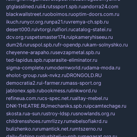
gtglasslined.ru
ii4.ru
tssport.spb.ru
andorra24.com
blackwallstreet.ru
oboimos.ru
optim-doors.com.ru
ikuch.ru
nycr.org.ru
npa21.ru
vremya-ch.spb.ru
desert000.ru
ivtorgi.ru
ifiori.ru
catalog-statei.ru
dcv.org.ru
spetsmaster174.ru
ipkameryhiseeu.ru
dum26.ru
ruspol.spb.ru
fr-opendp.ru
kam-solnyshko.ru
cheyenne-arapaho.ru
sevzapmetal.spb.ru
ted-lapidus.spb.ru
parasite-eliminator.ru
sigma-complete.ru
modernworld.ru
dama-moda.ru
eholot-group.ru
sk-nvkz.ru
DRONGOLD.RU
democratia2.ru
i-farmer.ru
mass-sport.org
jablonex.spb.ru
bookmess.ru
linkword.ru
refineua.com.ru
cs-spec.net.ru
altay-mebel.ru
DNK-THEATRE.RU
mechaniks.spb.ru
ipcamtechage.ru
skosta.ru
a-sun.ru
stroy-ldsp.ru
snowlands.org.ru
childrensshoes.ru
mrlizzy.ru
mebelsofiakrd.ru
bulizhenko.ru
rumantick.net.ru
mtszerno.ru
daily-fishing.ru
glushiteli-v-spb.ru
megasat.org.ru