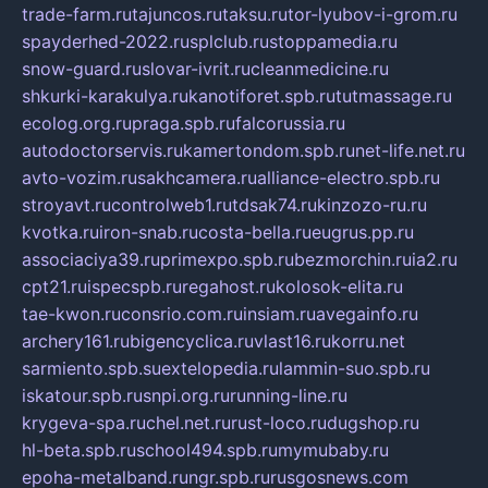
trade-farm.ru
tajuncos.ru
taksu.ru
tor-lyubov-i-grom.ru
spayderhed-2022.ru
splclub.ru
stoppamedia.ru
snow-guard.ru
slovar-ivrit.ru
cleanmedicine.ru
shkurki-karakulya.ru
kanotiforet.spb.ru
tutmassage.ru
ecolog.org.ru
praga.spb.ru
falcorussia.ru
autodoctorservis.ru
kamertondom.spb.ru
net-life.net.ru
avto-vozim.ru
sakhcamera.ru
alliance-electro.spb.ru
stroyavt.ru
controlweb1.ru
tdsak74.ru
kinzozo-ru.ru
kvotka.ru
iron-snab.ru
costa-bella.ru
eugrus.pp.ru
associaciya39.ru
primexpo.spb.ru
bezmorchin.ru
ia2.ru
cpt21.ru
ispecspb.ru
regahost.ru
kolosok-elita.ru
tae-kwon.ru
consrio.com.ru
insiam.ru
avegainfo.ru
archery161.ru
bigencyclica.ru
vlast16.ru
korru.net
sarmiento.spb.su
extelopedia.ru
lammin-suo.spb.ru
iskatour.spb.ru
snpi.org.ru
running-line.ru
krygeva-spa.ru
chel.net.ru
rust-loco.ru
dugshop.ru
hl-beta.spb.ru
school494.spb.ru
mymubaby.ru
epoha-metalband.ru
ngr.spb.ru
rusgosnews.com