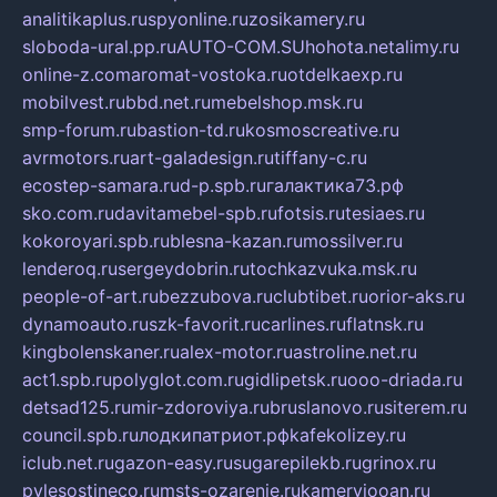
analitikaplus.ru
spyonline.ru
zosikamery.ru
sloboda-ural.pp.ru
AUTO-COM.SU
hohota.net
alimy.ru
online-z.com
aromat-vostoka.ru
otdelkaexp.ru
mobilvest.ru
bbd.net.ru
mebelshop.msk.ru
smp-forum.ru
bastion-td.ru
kosmoscreative.ru
avrmotors.ru
art-galadesign.ru
tiffany-c.ru
ecostep-samara.ru
d-p.spb.ru
галактика73.рф
sko.com.ru
davitamebel-spb.ru
fotsis.ru
tesiaes.ru
kokoroyari.spb.ru
blesna-kazan.ru
mossilver.ru
lenderoq.ru
sergeydobrin.ru
tochkazvuka.msk.ru
people-of-art.ru
bezzubova.ru
clubtibet.ru
orior-aks.ru
dynamoauto.ru
szk-favorit.ru
carlines.ru
flatnsk.ru
kingbolenskaner.ru
alex-motor.ru
astroline.net.ru
act1.spb.ru
polyglot.com.ru
gidlipetsk.ru
ooo-driada.ru
detsad125.ru
mir-zdoroviya.ru
bruslanovo.ru
siterem.ru
council.spb.ru
лодкипатриот.рф
kafekolizey.ru
iclub.net.ru
gazon-easy.ru
sugarepilekb.ru
grinox.ru
pylesostineco.ru
msts-ozarenie.ru
kameryjooan.ru