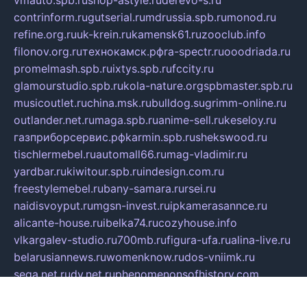
contrinform.ru
gutserial.ru
mdrussia.spb.ru
monod.ru
refine.org.ru
uk-krein.ru
kamensk61.ru
zooclub.info
filonov.org.ru
технокамск.рф
ra-spectr.ru
ooodriada.ru
promelmash.spb.ru
ixtys.spb.ru
fccity.ru
glamourstudio.spb.ru
kola-nature.org
spbmaster.spb.ru
musicoutlet.ru
china.msk.ru
bulldog.su
grimm-online.ru
outlander.net.ru
maga.spb.ru
anime-sell.ru
keseloy.ru
газприборсервис.рф
karmin.spb.ru
shekswood.ru
tischlermebel.ru
automall66.ru
mag-vladimir.ru
yardbar.ru
kiwitour.spb.ru
indesign.com.ru
freestylemebel.ru
bany-samara.ru
rsei.ru
naidisvoyput.ru
mgsn-invest.ru
ipkamerasannce.ru
alicante-house.ru
ibelka74.ru
cozyhouse.info
vlkargalev-studio.ru
700mb.ru
figura-ufa.ru
alina-live.ru
belarusiannews.ru
womenknow.ru
dos-vniimk.ru
sega.net.ru
dv.net.ru
phenomenonsofhistory.com
telesputnik.net.ru
wall.pp.ru
pylesosroidmi.ru