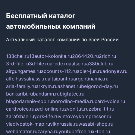
Бесплатный каталог
автомобильных компаний
Актуальный каталог компаний по всей России
133chel.ru
13autor-kolonka.ru
2864420.ru
2rich.ru
3-d-file.ru
3d-file.ru
a-cdc.ru
aalse.ru
a380club.ru
airgungames.ru
accounts-112.ru
adler-jun.ru
adonyev.ru
alfeihavsalnassr.ru
altaipant.ru
argentinamia.ru
aria-family.ru
arkrym.ru
ashanet.ru
belgorod-day.ru
bankaribi.ru
bandamn.ru
bigfatcc.ru
blagodarenie-spb.ru
borodino-media.ru
card-voice.ru
cardvoice.ru
zed-online.ru
zvonitut.ru
zebra-tlt.ru
zarafshan.ru
york-life.ru
vintovoykompressor.ru
vladivostok-map.ru
vlknrussia.ru
wasabi-shop.ru
webamator.ru
zaryna.ru
youtubefree.ru
x-ton.ru