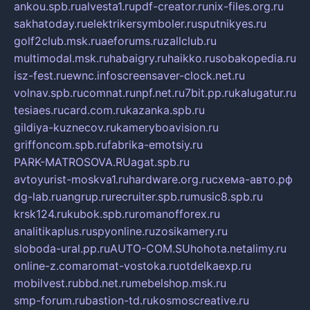
ankou.spb.ru
alvesta1.ru
pdf-creator.ru
nix-files.org.ru
sakhatoday.ru
elektrikersymboler.ru
sputnikyes.ru
golf2club.msk.ru
aeforums.ru
zallclub.ru
multimodal.msk.ru
habaigry.ru
haikko.ru
sobakopedia.ru
isz-fest.ru
ewnc.info
screensaver-clock.net.ru
volnav.spb.ru
comnat.ru
npf.net.ru
7bit.pp.ru
kalugatur.ru
tesiaes.ru
card.com.ru
kazanka.spb.ru
gildiya-kuznecov.ru
kameryboavision.ru
griffoncom.spb.ru
fabrika-emotsiy.ru
PARK-MATROSOVA.RU
agat.spb.ru
avtoyurist-moskva1.ru
hardware.org.ru
схема-авто.рф
dg-lab.ru
angrup.ru
recruiter.spb.ru
music8.spb.ru
krsk124.ru
kubok.spb.ru
romanofforex.ru
analitikaplus.ru
spyonline.ru
zosikamery.ru
sloboda-ural.pp.ru
AUTO-COM.SU
hohota.net
alimy.ru
online-z.com
aromat-vostoka.ru
otdelkaexp.ru
mobilvest.ru
bbd.net.ru
mebelshop.msk.ru
smp-forum.ru
bastion-td.ru
kosmoscreative.ru