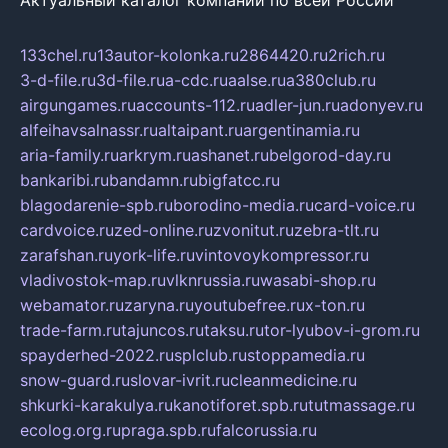
Актуальный каталог компаний по всей России
133chel.ru
13autor-kolonka.ru
2864420.ru
2rich.ru
3-d-file.ru
3d-file.ru
a-cdc.ru
aalse.ru
a380club.ru
airgungames.ru
accounts-112.ru
adler-jun.ru
adonyev.ru
alfeihavsalnassr.ru
altaipant.ru
argentinamia.ru
aria-family.ru
arkrym.ru
ashanet.ru
belgorod-day.ru
bankaribi.ru
bandamn.ru
bigfatcc.ru
blagodarenie-spb.ru
borodino-media.ru
card-voice.ru
cardvoice.ru
zed-online.ru
zvonitut.ru
zebra-tlt.ru
zarafshan.ru
york-life.ru
vintovoykompressor.ru
vladivostok-map.ru
vlknrussia.ru
wasabi-shop.ru
webamator.ru
zaryna.ru
youtubefree.ru
x-ton.ru
trade-farm.ru
tajuncos.ru
taksu.ru
tor-lyubov-i-grom.ru
spayderhed-2022.ru
splclub.ru
stoppamedia.ru
snow-guard.ru
slovar-ivrit.ru
cleanmedicine.ru
shkurki-karakulya.ru
kanotiforet.spb.ru
tutmassage.ru
ecolog.org.ru
praga.spb.ru
falcorussia.ru