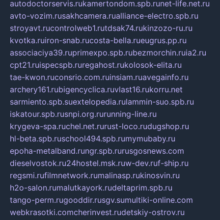
autodoctorservis.ru
kamertondom.spb.ru
net-life.net.ru
avto-vozim.ru
sakhcamera.ru
alliance-electro.spb.ru
stroyavt.ru
controlweb1.ru
tdsak74.ru
kinzozo-ru.ru
kvotka.ru
iron-snab.ru
costa-bella.ru
eugrus.pp.ru
associaciya39.ru
primexpo.spb.ru
bezmorchin.ru
ia2.ru
cpt21.ru
ispecspb.ru
regahost.ru
kolosok-elita.ru
tae-kwon.ru
consrio.com.ru
insiam.ru
avegainfo.ru
archery161.ru
bigencyclica.ru
vlast16.ru
korru.net
sarmiento.spb.su
extelopedia.ru
lammin-suo.spb.ru
iskatour.spb.ru
snpi.org.ru
running-line.ru
krygeva-spa.ru
chel.net.ru
rust-loco.ru
dugshop.ru
hl-beta.spb.ru
school494.spb.ru
mymubaby.ru
epoha-metalband.ru
ngr.spb.ru
rusgosnews.com
dieselvostok.ru
24hostel.msk.ru
w-dev.ru
f-ship.ru
regsmi.ru
filmnetwork.ru
malinasp.ru
kinosvin.ru
h2o-salon.ru
malutkayork.ru
deltaprim.spb.ru
tango-perm.ru
gooddir.ru
sgv.su
multiki-online.com
webkrasotki.com
cherinvest.ru
detskiy-ostrov.ru