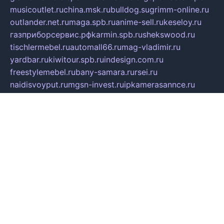
musicoutlet.ru
china.msk.ru
bulldog.su
grimm-online.ru
outlander.net.ru
maga.spb.ru
anime-sell.ru
keseloy.ru
газприборсервис.рф
karmin.spb.ru
shekswood.ru
tischlermebel.ru
automall66.ru
mag-vladimir.ru
yardbar.ru
kiwitour.spb.ru
indesign.com.ru
freestylemebel.ru
bany-samara.ru
rsei.ru
naidisvoyput.ru
mgsn-invest.ru
ipkamerasannce.ru
alicante-house.ru
ibelka74.ru
cozyhouse.info
vlkargalev-studio.ru
700mb.ru
figura-ufa.ru
alina-live.ru
belarusiannews.ru
womenknow.ru
dos-vniimk.ru
sega.net.ru
dv.net.ru
phenomenonsofhistory.com
telesputnik.net.ru
wall.pp.ru
pylesosroidmi.ru
gtc-clan.ru
cligs.ru
bibikazap.ru
popova.org.ru
netwhistler.spb.ru
bellvil.ru
bonzon.ru
iss-vladik.ru
defiparis.net.ru
las-gryzas.ru
amku.ru
electednews.spb.ru
feather.org.ru
spar72.ru
tankiigri.ru
dominus.com.ru
ibtree.ru
sanykool.pp.ru
unixlib.org.ru
menatep.spb.ru
gartenterrassen.ru
printeka.ru