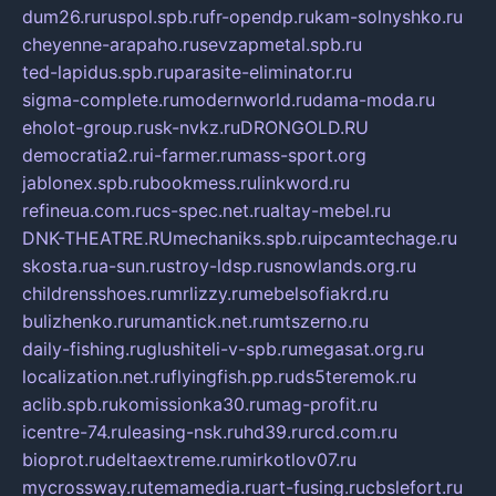
dum26.ru
ruspol.spb.ru
fr-opendp.ru
kam-solnyshko.ru
cheyenne-arapaho.ru
sevzapmetal.spb.ru
ted-lapidus.spb.ru
parasite-eliminator.ru
sigma-complete.ru
modernworld.ru
dama-moda.ru
eholot-group.ru
sk-nvkz.ru
DRONGOLD.RU
democratia2.ru
i-farmer.ru
mass-sport.org
jablonex.spb.ru
bookmess.ru
linkword.ru
refineua.com.ru
cs-spec.net.ru
altay-mebel.ru
DNK-THEATRE.RU
mechaniks.spb.ru
ipcamtechage.ru
skosta.ru
a-sun.ru
stroy-ldsp.ru
snowlands.org.ru
childrensshoes.ru
mrlizzy.ru
mebelsofiakrd.ru
bulizhenko.ru
rumantick.net.ru
mtszerno.ru
daily-fishing.ru
glushiteli-v-spb.ru
megasat.org.ru
localization.net.ru
flyingfish.pp.ru
ds5teremok.ru
aclib.spb.ru
komissionka30.ru
mag-profit.ru
icentre-74.ru
leasing-nsk.ru
hd39.ru
rcd.com.ru
bioprot.ru
deltaextreme.ru
mirkotlov07.ru
mycrossway.ru
temamedia.ru
art-fusing.ru
cbslefort.ru