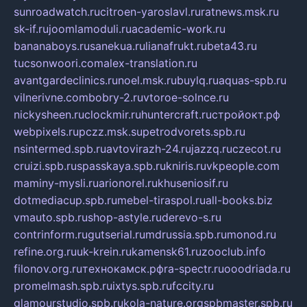
sunroadwatch.ru
citroen-yaroslavl.ru
ratnews.msk.ru
sk-if.ru
joomlamoduli.ru
academic-work.ru
bananaboys.ru
sanekua.ru
lianafrukt.ru
beta43.ru
tucsonwoori.com
alex-translation.ru
avantgardeclinics.ru
noel.msk.ru
buylq.ru
aquas-spb.ru
vilnerivne.com
bobry-2.ru
vtoroe-solnce.ru
nickysheen.ru
clockmir.ru
huntercraft.ru
стройокт.рф
webpixels.ru
pczz.msk.su
petrodvorets.spb.ru
nsintermed.spb.ru
avtovirazh-24.ru
jazzq.ru
czecot.ru
cruizi.spb.ru
spasskaya.spb.ru
kniris.ru
vkpeople.com
maminy-mysli.ru
arionorel.ru
khuseniosif.ru
dotmediacup.spb.ru
mebel-tiraspol.ru
all-books.biz
vmauto.spb.ru
shop-astyle.ru
derevo-s.ru
contrinform.ru
gutserial.ru
mdrussia.spb.ru
monod.ru
refine.org.ru
uk-krein.ru
kamensk61.ru
zooclub.info
filonov.org.ru
технокамск.рф
ra-spectr.ru
ooodriada.ru
promelmash.spb.ru
ixtys.spb.ru
fccity.ru
glamourstudio.spb.ru
kola-nature.org
spbmaster.spb.ru