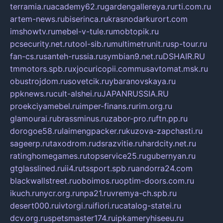
terramia.ru
academy62.ru
gardengallereya.ru
rti.com.ru
artem-news.ru
biserinca.ru
krasnodarkurort.com
imshowtv.ru
mebel-v-tule.ru
mobtopik.ru
pcsecurity.net.ru
tool-sib.ru
multimetrunit.ru
sp-tour.ru
fan-cs.ru
santeh-russia.ru
symbian9.net.ru
DSHAIR.RU
tmmotors.spb.ru
xjocuricopii.com
musavtomat.msk.ru
obustrojdom.ru
sovetcik.ru
ybaranovskaya.ru
ppknews.ru
cult-alshei.ru
JAPANRUSSIA.RU
proekciyamebel.ru
imper-finans.ru
rim.org.ru
glamourai.ru
brassminus.ru
zabor-pro.ru
ftn.pp.ru
dorogoe58.ru
laimengpacker.ru
kuzova-zapchasti.ru
sageerp.ru
taxodrom.ru
dsrazvitie.ru
hardcity.net.ru
ratinghomegames.ru
topservice25.ru
gubernyan.ru
gtglasslined.ru
ii4.ru
tssport.spb.ru
andorra24.com
blackwallstreet.ru
oboimos.ru
optim-doors.com.ru
ikuch.ru
nycr.org.ru
npa21.ru
vremya-ch.spb.ru
desert000.ru
ivtorgi.ru
ifiori.ru
catalog-statei.ru
dcv.org.ru
spetsmaster174.ru
ipkameryhiseeu.ru