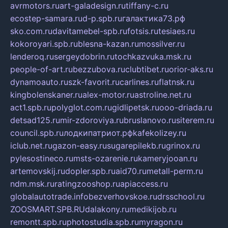
avrmotors.ru
art-galadesign.ru
tiffany-c.ru
ecostep-samara.ru
d-p.spb.ru
галактика73.рф
sko.com.ru
davitamebel-spb.ru
fotsis.ru
tesiaes.ru
kokoroyari.spb.ru
blesna-kazan.ru
mossilver.ru
lenderoq.ru
sergeydobrin.ru
tochkazvuka.msk.ru
people-of-art.ru
bezzubova.ru
clubtibet.ru
orior-aks.ru
dynamoauto.ru
szk-favorit.ru
carlines.ru
flatnsk.ru
kingbolenskaner.ru
alex-motor.ru
astroline.net.ru
act1.spb.ru
polyglot.com.ru
gidlipetsk.ru
ooo-driada.ru
detsad125.ru
mir-zdoroviya.ru
bruslanovo.ru
siterem.ru
council.spb.ru
лодкипатриот.рф
kafekolizey.ru
iclub.net.ru
gazon-easy.ru
sugarepilekb.ru
grinox.ru
pylesostineco.ru
msts-ozarenie.ru
kameryjooan.ru
artemovskij.ru
dopler.spb.ru
aid70.ru
metall-perm.ru
ndm.msk.ru
ratingzooshop.ru
apiaccess.ru
globalautotrade.info
bezverhovskoe.ru
drsschool.ru
ZOOSMART.SPB.RU
dalakony.ru
medikijob.ru
remontt.spb.ru
photostudia.spb.ru
myragon.ru