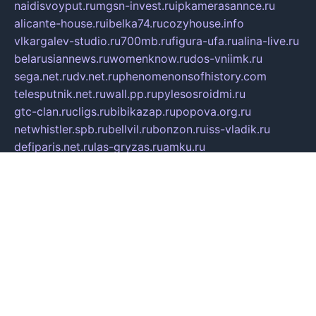
naidisvoyput.ru
mgsn-invest.ru
ipkamerasannce.ru
alicante-house.ru
ibelka74.ru
cozyhouse.info
vlkargalev-studio.ru
700mb.ru
figura-ufa.ru
alina-live.ru
belarusiannews.ru
womenknow.ru
dos-vniimk.ru
sega.net.ru
dv.net.ru
phenomenonsofhistory.com
telesputnik.net.ru
wall.pp.ru
pylesosroidmi.ru
gtc-clan.ru
cligs.ru
bibikazap.ru
popova.org.ru
netwhistler.spb.ru
bellvil.ru
bonzon.ru
iss-vladik.ru
defiparis.net.ru
las-gryzas.ru
amku.ru
electednews.spb.ru
feather.org.ru
spar72.ru
tankiigri.ru
dominus.com.ru
ibtree.ru
sanykool.pp.ru
unixlib.org.ru
menatep.spb.ru
gartenterrassen.ru
printeka.ru
skvozilka.com.ru
parkovka-pub.ru
lovemobi.ru
art-ru.ru
emulatorz.com.ru
alucomp.com.ru
tatforum.com.ru
alternativa-profi.ru
dermakler.ru
artsurvey.ru
aredir.ru
khimspas.ru
centr-maxi.ru
2018r.ru
bort-stomer-defort.ru
professional2.ru
gibsons.ru
artselena.ru
art-pilot.ru
ingredient.spb.ru