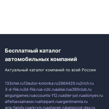
Бесплатный каталог
автомобильных компаний
Актуальный каталог компаний по всей России
133chel.ru
13autor-kolonka.ru
2864420.ru
2rich.ru
3-d-file.ru
3d-file.ru
a-cdc.ru
aalse.ru
a380club.ru
airgungames.ru
accounts-112.ru
adler-jun.ru
adonyev.ru
alfeihavsalnassr.ru
altaipant.ru
argentinamia.ru
aria-family.ru
arkrym.ru
ashanet.ru
belgorod-day.ru