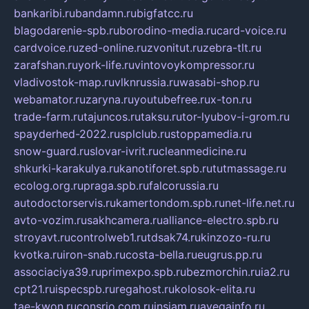
bankaribi.ru
bandamn.ru
bigfatcc.ru
blagodarenie-spb.ru
borodino-media.ru
card-voice.ru
cardvoice.ru
zed-online.ru
zvonitut.ru
zebra-tlt.ru
zarafshan.ru
york-life.ru
vintovoykompressor.ru
vladivostok-map.ru
vlknrussia.ru
wasabi-shop.ru
webamator.ru
zaryna.ru
youtubefree.ru
x-ton.ru
trade-farm.ru
tajuncos.ru
taksu.ru
tor-lyubov-i-grom.ru
spayderhed-2022.ru
splclub.ru
stoppamedia.ru
snow-guard.ru
slovar-ivrit.ru
cleanmedicine.ru
shkurki-karakulya.ru
kanotiforet.spb.ru
tutmassage.ru
ecolog.org.ru
praga.spb.ru
falcorussia.ru
autodoctorservis.ru
kamertondom.spb.ru
net-life.net.ru
avto-vozim.ru
sakhcamera.ru
alliance-electro.spb.ru
stroyavt.ru
controlweb1.ru
tdsak74.ru
kinzozo-ru.ru
kvotka.ru
iron-snab.ru
costa-bella.ru
eugrus.pp.ru
associaciya39.ru
primexpo.spb.ru
bezmorchin.ru
ia2.ru
cpt21.ru
ispecspb.ru
regahost.ru
kolosok-elita.ru
tae-kwon.ru
consrio.com.ru
insiam.ru
avegainfo.ru