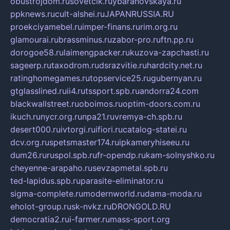
obustrojdom.ru
sovetcik.ru
ybaranovskaya.ru
ppknews.ru
cult-alshei.ru
JAPANRUSSIA.RU
proekciyamebel.ru
imper-finans.ru
rim.org.ru
glamourai.ru
brassminus.ru
zabor-pro.ru
ftn.pp.ru
dorogoe58.ru
laimengpacker.ru
kuzova-zapchasti.ru
sageerp.ru
taxodrom.ru
dsrazvitie.ru
hardcity.net.ru
ratinghomegames.ru
topservice25.ru
gubernyan.ru
gtglasslined.ru
ii4.ru
tssport.spb.ru
andorra24.com
blackwallstreet.ru
oboimos.ru
optim-doors.com.ru
ikuch.ru
nycr.org.ru
npa21.ru
vremya-ch.spb.ru
desert000.ru
ivtorgi.ru
ifiori.ru
catalog-statei.ru
dcv.org.ru
spetsmaster174.ru
ipkameryhiseeu.ru
dum26.ru
ruspol.spb.ru
fr-opendp.ru
kam-solnyshko.ru
cheyenne-arapaho.ru
sevzapmetal.spb.ru
ted-lapidus.spb.ru
parasite-eliminator.ru
sigma-complete.ru
modernworld.ru
dama-moda.ru
eholot-group.ru
sk-nvkz.ru
DRONGOLD.RU
democratia2.ru
i-farmer.ru
mass-sport.org