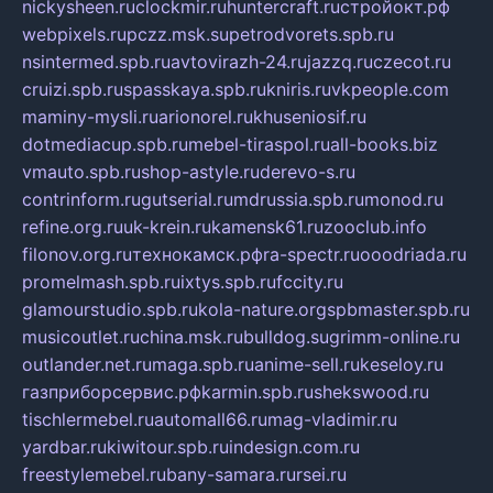
nickysheen.ru
clockmir.ru
huntercraft.ru
стройокт.рф
webpixels.ru
pczz.msk.su
petrodvorets.spb.ru
nsintermed.spb.ru
avtovirazh-24.ru
jazzq.ru
czecot.ru
cruizi.spb.ru
spasskaya.spb.ru
kniris.ru
vkpeople.com
maminy-mysli.ru
arionorel.ru
khuseniosif.ru
dotmediacup.spb.ru
mebel-tiraspol.ru
all-books.biz
vmauto.spb.ru
shop-astyle.ru
derevo-s.ru
contrinform.ru
gutserial.ru
mdrussia.spb.ru
monod.ru
refine.org.ru
uk-krein.ru
kamensk61.ru
zooclub.info
filonov.org.ru
технокамск.рф
ra-spectr.ru
ooodriada.ru
promelmash.spb.ru
ixtys.spb.ru
fccity.ru
glamourstudio.spb.ru
kola-nature.org
spbmaster.spb.ru
musicoutlet.ru
china.msk.ru
bulldog.su
grimm-online.ru
outlander.net.ru
maga.spb.ru
anime-sell.ru
keseloy.ru
газприборсервис.рф
karmin.spb.ru
shekswood.ru
tischlermebel.ru
automall66.ru
mag-vladimir.ru
yardbar.ru
kiwitour.spb.ru
indesign.com.ru
freestylemebel.ru
bany-samara.ru
rsei.ru