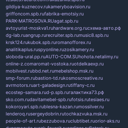
gildiya-kuznecov.ru
kameryboavision.ru
griffoncom.spb.ru
fabrika-emotsiy.ru
PARK-MATROSOVA.RU
agat.spb.ru
avtoyurist-moskva1.ru
hardware.org.ru
схема-авто.рф
dg-lab.ru
angrup.ru
recruiter.spb.ru
music8.spb.ru
krsk124.ru
kubok.spb.ru
romanofforex.ru
analitikaplus.ru
spyonline.ru
zosikamery.ru
sloboda-ural.pp.ru
AUTO-COM.SU
hohota.net
alimy.ru
online-z.com
aromat-vostoka.ru
otdelkaexp.ru
mobilvest.ru
bbd.net.ru
mebelshop.msk.ru
smp-forum.ru
bastion-td.ru
kosmoscreative.ru
avrmotors.ru
art-galadesign.ru
tiffany-c.ru
ecostep-samara.ru
d-p.spb.ru
галактика73.рф
sko.com.ru
davitamebel-spb.ru
fotsis.ru
tesiaes.ru
kokoroyari.spb.ru
blesna-kazan.ru
mossilver.ru
lenderoq.ru
sergeydobrin.ru
tochkazvuka.msk.ru
people-of-art.ru
bezzubova.ru
clubtibet.ru
orior-aks.ru
dynamoauto.ru
szk-favorit.ru
carlines.ru
flatnsk.ru