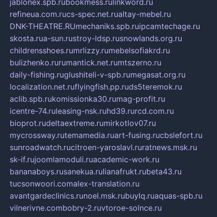
jablonex.spb.ru
bookmess.ru
linkword.ru
refineua.com.ru
cs-spec.net.ru
altay-mebel.ru
DNK-THEATRE.RU
mechaniks.spb.ru
ipcamtechage.ru
skosta.ru
a-sun.ru
stroy-ldsp.ru
snowlands.org.ru
childrensshoes.ru
mrlizzy.ru
mebelsofiakrd.ru
bulizhenko.ru
rumantick.net.ru
mtszerno.ru
daily-fishing.ru
glushiteli-v-spb.ru
megasat.org.ru
localization.net.ru
flyingfish.pp.ru
ds5teremok.ru
aclib.spb.ru
komissionka30.ru
mag-profit.ru
icentre-74.ru
leasing-nsk.ru
hd39.ru
rcd.com.ru
bioprot.ru
deltaextreme.ru
mirkotlov07.ru
mycrossway.ru
temamedia.ru
art-fusing.ru
cbslefort.ru
sunroadwatch.ru
citroen-yaroslavl.ru
ratnews.msk.ru
sk-if.ru
joomlamoduli.ru
academic-work.ru
bananaboys.ru
sanekua.ru
lianafrukt.ru
beta43.ru
tucsonwoori.com
alex-translation.ru
avantgardeclinics.ru
noel.msk.ru
buylq.ru
aquas-spb.ru
vilnerivne.com
bobry-2.ru
vtoroe-solnce.ru