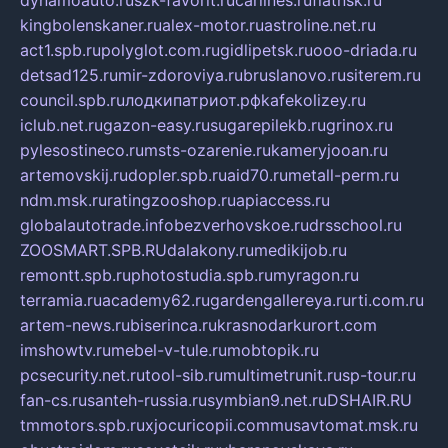
kingbolenskaner.ru
alex-motor.ru
astroline.net.ru
act1.spb.ru
polyglot.com.ru
gidlipetsk.ru
ooo-driada.ru
detsad125.ru
mir-zdoroviya.ru
bruslanovo.ru
siterem.ru
council.spb.ru
лодкипатриот.рф
kafekolizey.ru
iclub.net.ru
gazon-easy.ru
sugarepilekb.ru
grinox.ru
pylesostineco.ru
msts-ozarenie.ru
kameryjooan.ru
artemovskij.ru
dopler.spb.ru
aid70.ru
metall-perm.ru
ndm.msk.ru
ratingzooshop.ru
apiaccess.ru
globalautotrade.info
bezverhovskoe.ru
drsschool.ru
ZOOSMART.SPB.RU
dalakony.ru
medikijob.ru
remontt.spb.ru
photostudia.spb.ru
myragon.ru
terramia.ru
academy62.ru
gardengallereya.ru
rti.com.ru
artem-news.ru
biserinca.ru
krasnodarkurort.com
imshowtv.ru
mebel-v-tule.ru
mobtopik.ru
pcsecurity.net.ru
tool-sib.ru
multimetrunit.ru
sp-tour.ru
fan-cs.ru
santeh-russia.ru
symbian9.net.ru
DSHAIR.RU
tmmotors.spb.ru
xjocuricopii.com
musavtomat.msk.ru