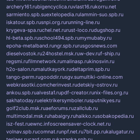
archery161.ru
bigencyclica.ru
vlast16.ru
korru.net
sarmiento.spb.su
extelopedia.ru
lammin-suo.spb.ru
iskatour.spb.ru
snpi.org.ru
running-line.ru
krygeva-spa.ru
chel.net.ru
rust-loco.ru
dugshop.ru
hl-beta.spb.ru
school494.spb.ru
mymubaby.ru
epoha-metalband.ru
ngr.spb.ru
rusgosnews.com
dieselvostok.ru
24hostel.msk.ru
w-dev.ru
f-ship.ru
regsmi.ru
filmnetwork.ru
malinasp.ru
kinosvin.ru
h2o-salon.ru
malutkayork.ru
deltaprim.spb.ru
tango-perm.ru
gooddir.ru
sgv.su
multiki-online.com
webkrasotki.com
cherinvest.ru
detskiy-ostrov.ru
ankou.spb.ru
alvesta1.ru
pdf-creator.ru
nix-files.org.ru
sakhatoday.ru
elektrikersymboler.ru
sputnikyes.ru
golf2club.msk.ru
aeforums.ru
zallclub.ru
multimodal.msk.ru
habaigry.ru
haikko.ru
sobakopedia.ru
isz-fest.ru
ewnc.info
screensaver-clock.net.ru
volnav.spb.ru
comnat.ru
npf.net.ru
7bit.pp.ru
kalugatur.ru
tesiaes.ru
card.com.ru
kazanka.spb.ru