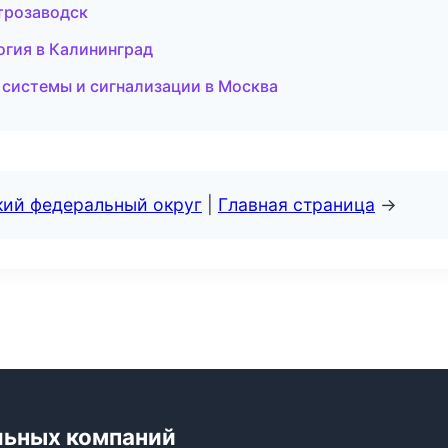
етрозаводск
огия в Калининград
е системы и сигнализации в Москва
кий федеральный округ
|
Главная страница
→
льных компаний