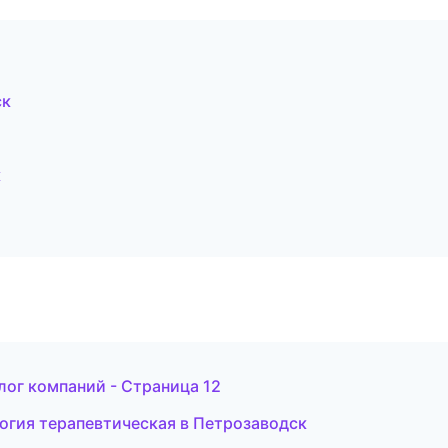
ск
к
лог компаний - Страница 12
логия терапевтическая в Петрозаводск