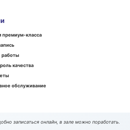
ми
м премиум-класса
запись
е работы
роль качества
меты
вное обслуживание
обно записаться онлайн, в зале можно поработать.