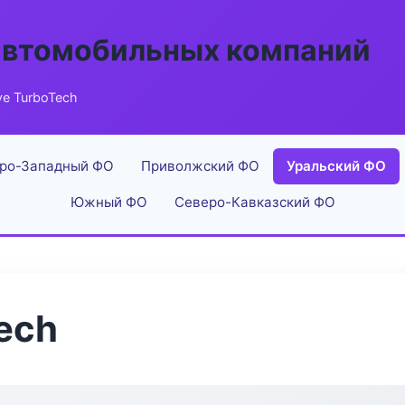
автомобильных компаний
ve TurboTech
ро-Западный ФО
Приволжский ФО
Уральский ФО
Южный ФО
Северо-Кавказский ФО
ech