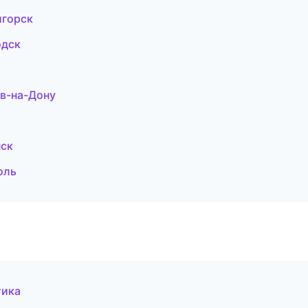
игорск
одск
ов-на-Дону
нск
оль
тика