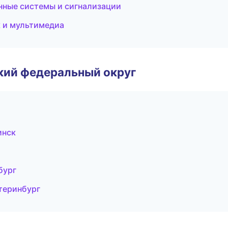
нные системы и сигнализации
к и мультимедиа
ский федеральный округ
инск
бург
теринбург