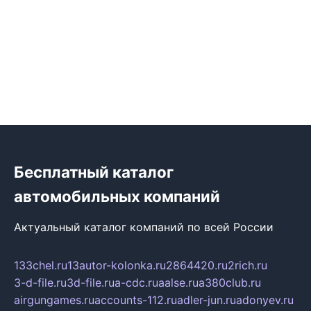
Бесплатный каталог
автомобильных компаний
Актуальный каталог компаний по всей России
133chel.ru
13autor-kolonka.ru
2864420.ru
2rich.ru
3-d-file.ru
3d-file.ru
a-cdc.ru
aalse.ru
a380club.ru
airgungames.ru
accounts-112.ru
adler-jun.ru
adonyev.ru