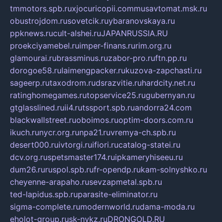
tmmotors.spb.ru
xjocuricopii.com
musavtomat.msk.ru
obustrojdom.ru
sovetcik.ru
ybaranovskaya.ru
ppknews.ru
cult-alshei.ru
JAPANRUSSIA.RU
proekciyamebel.ru
imper-finans.ru
rim.org.ru
glamourai.ru
brassminus.ru
zabor-pro.ru
ftn.pp.ru
dorogoe58.ru
laimengpacker.ru
kuzova-zapchasti.ru
sageerp.ru
taxodrom.ru
dsrazvitie.ru
hardcity.net.ru
ratinghomegames.ru
topservice25.ru
gubernyan.ru
gtglasslined.ru
ii4.ru
tssport.spb.ru
andorra24.com
blackwallstreet.ru
oboimos.ru
optim-doors.com.ru
ikuch.ru
nycr.org.ru
npa21.ru
vremya-ch.spb.ru
desert000.ru
ivtorgi.ru
ifiori.ru
catalog-statei.ru
dcv.org.ru
spetsmaster174.ru
ipkameryhiseeu.ru
dum26.ru
ruspol.spb.ru
fr-opendp.ru
kam-solnyshko.ru
cheyenne-arapaho.ru
sevzapmetal.spb.ru
ted-lapidus.spb.ru
parasite-eliminator.ru
sigma-complete.ru
modernworld.ru
dama-moda.ru
eholot-group.ru
sk-nvkz.ru
DRONGOLD.RU