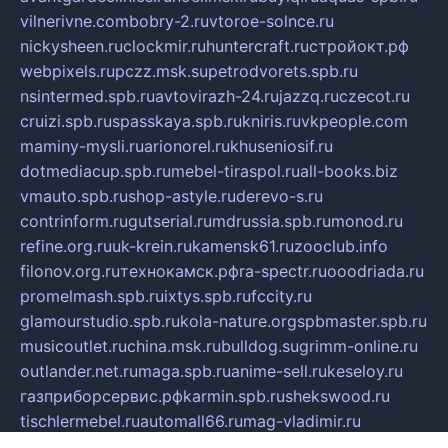
vilnerivne.com
bobry-2.ru
vtoroe-solnce.ru
nickysheen.ru
clockmir.ru
huntercraft.ru
стройокт.рф
webpixels.ru
pczz.msk.su
petrodvorets.spb.ru
nsintermed.spb.ru
avtovirazh-24.ru
jazzq.ru
czecot.ru
cruizi.spb.ru
spasskaya.spb.ru
kniris.ru
vkpeople.com
maminy-mysli.ru
arionorel.ru
khuseniosif.ru
dotmediacup.spb.ru
mebel-tiraspol.ru
all-books.biz
vmauto.spb.ru
shop-astyle.ru
derevo-s.ru
contrinform.ru
gutserial.ru
mdrussia.spb.ru
monod.ru
refine.org.ru
uk-krein.ru
kamensk61.ru
zooclub.info
filonov.org.ru
технокамск.рф
ra-spectr.ru
ooodriada.ru
promelmash.spb.ru
ixtys.spb.ru
fccity.ru
glamourstudio.spb.ru
kola-nature.org
spbmaster.spb.ru
musicoutlet.ru
china.msk.ru
bulldog.su
grimm-online.ru
outlander.net.ru
maga.spb.ru
anime-sell.ru
keseloy.ru
газприборсервис.рф
karmin.spb.ru
shekswood.ru
tischlermebel.ru
automall66.ru
mag-vladimir.ru
yardbar.ru
kiwitour.spb.ru
indesign.com.ru