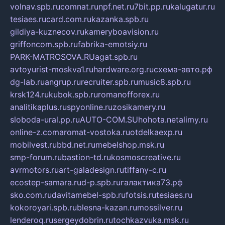
volnav.spb.ru
comnat.ru
npf.net.ru
7bit.pp.ru
kalugatur.ru
tesiaes.ru
card.com.ru
kazanka.spb.ru
gildiya-kuznecov.ru
kameryboavision.ru
griffoncom.spb.ru
fabrika-emotsiy.ru
PARK-MATROSOVA.RU
agat.spb.ru
avtoyurist-moskva1.ru
hardware.org.ru
схема-авто.рф
dg-lab.ru
angrup.ru
recruiter.spb.ru
music8.spb.ru
krsk124.ru
kubok.spb.ru
romanofforex.ru
analitikaplus.ru
spyonline.ru
zosikamery.ru
sloboda-ural.pp.ru
AUTO-COM.SU
hohota.net
alimy.ru
online-z.com
aromat-vostoka.ru
otdelkaexp.ru
mobilvest.ru
bbd.net.ru
mebelshop.msk.ru
smp-forum.ru
bastion-td.ru
kosmoscreative.ru
avrmotors.ru
art-galadesign.ru
tiffany-c.ru
ecostep-samara.ru
d-p.spb.ru
галактика73.рф
sko.com.ru
davitamebel-spb.ru
fotsis.ru
tesiaes.ru
kokoroyari.spb.ru
blesna-kazan.ru
mossilver.ru
lenderoq.ru
sergeydobrin.ru
tochkazvuka.msk.ru