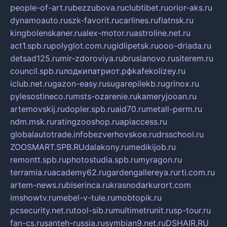
people-of-art.ru
bezzubova.ru
clubtibet.ru
orior-aks.ru
dynamoauto.ru
szk-favorit.ru
carlines.ru
flatnsk.ru
kingbolenskaner.ru
alex-motor.ru
astroline.net.ru
act1.spb.ru
polyglot.com.ru
gidlipetsk.ru
ooo-driada.ru
detsad125.ru
mir-zdoroviya.ru
bruslanovo.ru
siterem.ru
council.spb.ru
лодкипатриот.рф
kafekolizey.ru
iclub.net.ru
gazon-easy.ru
sugarepilekb.ru
grinox.ru
pylesostineco.ru
msts-ozarenie.ru
kameryjooan.ru
artemovskij.ru
dopler.spb.ru
aid70.ru
metall-perm.ru
ndm.msk.ru
ratingzooshop.ru
apiaccess.ru
globalautotrade.info
bezverhovskoe.ru
drsschool.ru
ZOOSMART.SPB.RU
dalakony.ru
medikijob.ru
remontt.spb.ru
photostudia.spb.ru
myragon.ru
terramia.ru
academy62.ru
gardengallereya.ru
rti.com.ru
artem-news.ru
biserinca.ru
krasnodarkurort.com
imshowtv.ru
mebel-v-tule.ru
mobtopik.ru
pcsecurity.net.ru
tool-sib.ru
multimetrunit.ru
sp-tour.ru
fan-cs.ru
santeh-russia.ru
symbian9.net.ru
DSHAIR.RU