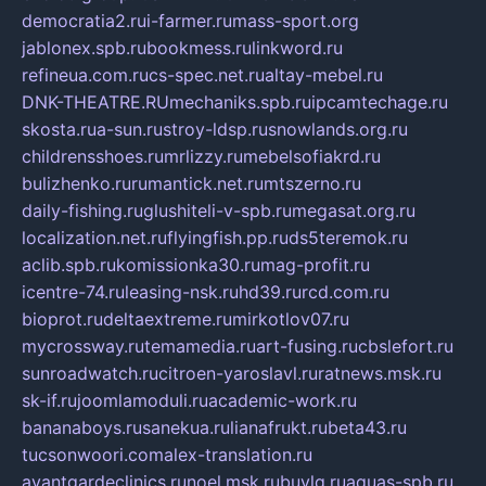
democratia2.ru
i-farmer.ru
mass-sport.org
jablonex.spb.ru
bookmess.ru
linkword.ru
refineua.com.ru
cs-spec.net.ru
altay-mebel.ru
DNK-THEATRE.RU
mechaniks.spb.ru
ipcamtechage.ru
skosta.ru
a-sun.ru
stroy-ldsp.ru
snowlands.org.ru
childrensshoes.ru
mrlizzy.ru
mebelsofiakrd.ru
bulizhenko.ru
rumantick.net.ru
mtszerno.ru
daily-fishing.ru
glushiteli-v-spb.ru
megasat.org.ru
localization.net.ru
flyingfish.pp.ru
ds5teremok.ru
aclib.spb.ru
komissionka30.ru
mag-profit.ru
icentre-74.ru
leasing-nsk.ru
hd39.ru
rcd.com.ru
bioprot.ru
deltaextreme.ru
mirkotlov07.ru
mycrossway.ru
temamedia.ru
art-fusing.ru
cbslefort.ru
sunroadwatch.ru
citroen-yaroslavl.ru
ratnews.msk.ru
sk-if.ru
joomlamoduli.ru
academic-work.ru
bananaboys.ru
sanekua.ru
lianafrukt.ru
beta43.ru
tucsonwoori.com
alex-translation.ru
avantgardeclinics.ru
noel.msk.ru
buylq.ru
aquas-spb.ru