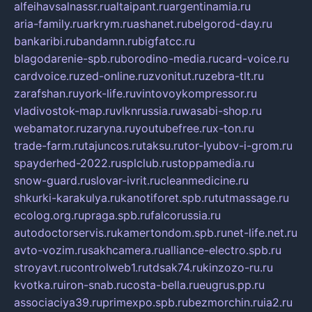
alfeihavsalnassr.ru
altaipant.ru
argentinamia.ru
aria-family.ru
arkrym.ru
ashanet.ru
belgorod-day.ru
bankaribi.ru
bandamn.ru
bigfatcc.ru
blagodarenie-spb.ru
borodino-media.ru
card-voice.ru
cardvoice.ru
zed-online.ru
zvonitut.ru
zebra-tlt.ru
zarafshan.ru
york-life.ru
vintovoykompressor.ru
vladivostok-map.ru
vlknrussia.ru
wasabi-shop.ru
webamator.ru
zaryna.ru
youtubefree.ru
x-ton.ru
trade-farm.ru
tajuncos.ru
taksu.ru
tor-lyubov-i-grom.ru
spayderhed-2022.ru
splclub.ru
stoppamedia.ru
snow-guard.ru
slovar-ivrit.ru
cleanmedicine.ru
shkurki-karakulya.ru
kanotiforet.spb.ru
tutmassage.ru
ecolog.org.ru
praga.spb.ru
falcorussia.ru
autodoctorservis.ru
kamertondom.spb.ru
net-life.net.ru
avto-vozim.ru
sakhcamera.ru
alliance-electro.spb.ru
stroyavt.ru
controlweb1.ru
tdsak74.ru
kinzozo-ru.ru
kvotka.ru
iron-snab.ru
costa-bella.ru
eugrus.pp.ru
associaciya39.ru
primexpo.spb.ru
bezmorchin.ru
ia2.ru